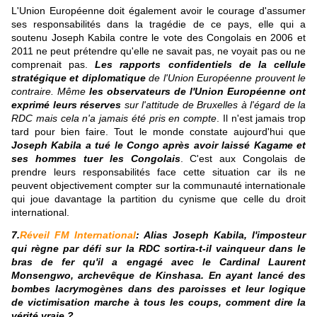
L'Union Européenne doit également avoir le courage d'assumer
ses responsabilités dans la tragédie de ce pays, elle qui a
soutenu Joseph Kabila contre le vote des Congolais en 2006 et
2011 ne peut prétendre qu'elle ne savait pas, ne voyait pas ou ne
comprenait pas.
Les rapports confidentiels de la cellule
stratégique et diplomatique
de l'Union Européenne prouvent le
contraire. Même
les observateurs de l'Union Européenne ont
exprimé leurs réserves
sur l'attitude de Bruxelles à l'égard de la
RDC mais cela n'a jamais été pris en compte
. Il n'est jamais trop
tard pour bien faire. Tout le monde constate aujourd'hui que
Joseph Kabila a tué le Congo après avoir laissé Kagame et
ses hommes tuer les Congolais
. C'est aux Congolais de
prendre leurs responsabilités face cette situation car ils ne
peuvent objectivement compter sur la communauté internationale
qui joue davantage la partition du cynisme que celle du droit
international.
7.
Réveil FM International
: Alias Joseph Kabila, l'imposteur
qui règne par défi sur la RDC sortira-t-il vainqueur dans le
bras de fer qu'il a engagé avec le Cardinal Laurent
Monsengwo, archevêque de Kinshasa. En ayant lancé des
bombes lacrymogènes dans des paroisses et leur logique
de victimisation marche à tous les coups, comment dire la
vérité vraie ?