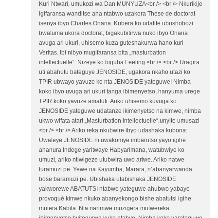
Kuri Ntwari, umukozi wa Dan MUNYUZA<br /> <br /> Nkurikije
igifaransa wanditse aha ntabwo uzakora Thèse de doctorat
isenya ibyo Charles Onana. Kubera ko udafite ubushobozi
bwatuma ukora doctorat, bigakubitirwa nuko ibyo Onana
avuga ari ukuri, uhisemo kuza guteshakurwa hano kuri
Veritas. Ibi nibyo mugifaransa bita „masturbation
intellectuelle“. Nizeye ko biguha Feeling.<br /> <br /> Uragira
uti abahutu bateguye JENOSIDE, ugakora nkaho utazi ko
TPIR ubwayo yavuze ko nta JENOSIDE yateguwe! Nimba
koko ibyo uvuga ari ukuri tanga ibimenyetso, hanyuma urege
TPIR koko yavuze amafuti. Ariko uhisemo kuvuga ko
JENOSIDE yateguwe udatanze ikimenyetso na kimwe, nimba
ukwo wifata atari „Masturbation intellectuelle“,unyite umusazi
<br /> <br /> Ariko reka nkubwire ibyo udashaka kubona:
Uwateye JENOSIDE ni uwakomye imbarutso yayo igihe
ahanura Indege yaritwaye Habyarimana, watubwiye ko
umuzi, ariko ntiwigeze utubwira uwo ariwe. Ariko natwe
turamuzi pe. Yewe na Kayumba, Marara, n’abanyarwanda
bose baramuzi pe. Ubishaka utabishaka JENOSIDE
yakworewe ABATUTSI ntabwo yateguwe ahubwo yabaye
provoqué kimwe nkuko abanyekongo bishe abatutsi igihe
mutera Kabila. Nta narimwe muzigera mutwereka
ibimenyetso byitegurwa kuko ntabyo. Nimba koko yarateguwe