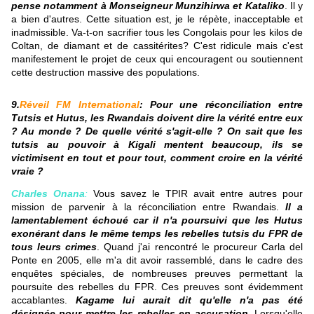
pense notamment à Monseigneur Munzihirwa et Kataliko
. Il y
a bien d'autres. Cette situation est, je le répète, inacceptable et
inadmissible. Va-t-on sacrifier tous les Congolais pour les kilos de
Coltan, de diamant et de cassitérites? C'est ridicule mais c'est
manifestement le projet de ceux qui encouragent ou soutiennent
cette destruction massive des populations.
9.
Réveil FM International
: Pour une réconciliation entre
Tutsis et Hutus, les Rwandais doivent dire la vérité entre eux
? Au monde ? De quelle vérité s'agit-elle ? On sait que les
tutsis au pouvoir à Kigali mentent beaucoup, ils se
victimisent en tout et pour tout, comment croire en la vérité
vraie ?
Charles Onana
:
Vous savez le TPIR avait entre autres pour
mission de parvenir à la réconciliation entre Rwandais.
Il a
lamentablement échoué car il n'a poursuivi que les Hutus
exonérant dans le même temps les rebelles tutsis du FPR de
tous leurs crimes
. Quand j'ai rencontré le procureur Carla del
Ponte en 2005, elle m'a dit avoir rassemblé, dans le cadre des
enquêtes spéciales, de nombreuses preuves permettant la
poursuite des rebelles du FPR. Ces preuves sont évidemment
accablantes.
Kagame lui aurait dit qu'elle n'a pas été
désignée pour mettre les rebelles en accusation
. Lorsqu'elle