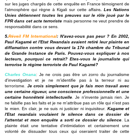
sur les juges chargés de cette enquête en France témoignent de
l'atmosphère qui règne à Kigali sur cette affaire
. Les Nations
Unies détiennent toutes les preuves sur le rôle joué par le
FPR dans cet acte terroriste
mais personne ne veut prendre de
responsabilité dans ce sens.
5.
Réveil FM International
: N'avez-vous pas peur ? En 2002,
Paul Kagamé et l'Etat Rwandais avaient retiré leur plainte en
diffamation contre vous devant la 17è chambre du Tribunal
de Grande Instance de Paris. Pouvez-vous expliquer à nos
lecteurs, pourquoi ce retrait? Etes-vous le journaliste qui
terrorise le régime terroriste de Paul Kagamé?
Charles Onana
:
Je ne crois pas être un zorro du journalisme
d'investigation et je ne m'identifie pas à la terreur ni au
terrorisme.
Je crois simplement que je fais mon travail avec
une certaine rigueur, une conscience professionnelle et une
certaine honnêteté intellectuelle
. Je n'invente jamais rien. Je
ne falsifie pas les faits et je ne m'attribue pas un rôle qui n'est pas
le mien. En clair, je ne suis ni justicier ni inquisiteur.
Kagame et
l'Etat rwandais voulaient le silence dans ce dossier de
l'attentat et mon enquête a sorti ce dossier du silence
. La
plainte était une tentative d'intimidation et certainement une
volonté de dissuader tous ceux qui oseraient traiter de cette