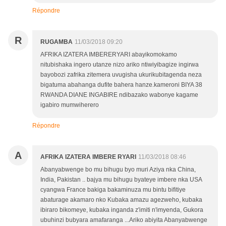
Répondre
R
RUGAMBA
11/03/2018 09:20
AFRIKA IZATERA IMBERERYARI abayikomokamo
nitubishaka ingero utanze nizo ariko ntiwiyibagize ingirwa
bayobozi zafrika zitemera uvugisha ukurikubitagenda neza
bigatuma abahanga dufite bahera hanze.kameroni BIYA 38
RWANDA DIANE INGABIRE ndibazako wabonye kagame
igabiro mumwiherero
Répondre
A
AFRIKA IZATERA IMBERE RYARI
11/03/2018 08:46
Abanyabwenge bo mu bihugu byo muri Aziya nka China,
India, Pakistan .. bajya mu bihugu byateye imbere nka USA
cyangwa France bakiga bakaminuza mu bintu bifitiye
abaturage akamaro nko Kubaka amazu agezweho, kubaka
ibiraro bikomeye, kubaka inganda z'imiti n'imyenda, Gukora
ubuhinzi bubyara amafaranga ...Ariko abiyita Abanyabwenge