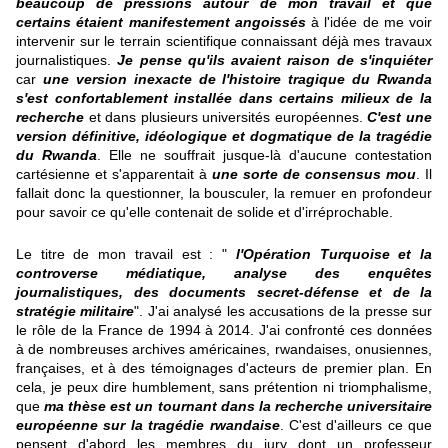
beaucoup de pressions autour de mon travail et que
certains étaient manifestement angoissés
à l'idée de me voir
intervenir sur le terrain scientifique connaissant déjà mes travaux
journalistiques.
Je pense qu'ils avaient raison de s'inquiéter
car
une version inexacte de l'histoire tragique du Rwanda
s'est confortablement installée dans certains milieux de la
recherche
et dans plusieurs universités européennes.
C'est une
version définitive, idéologique et dogmatique de la tragédie
du Rwanda
. Elle ne souffrait jusque-là d'aucune contestation
cartésienne et s'apparentait à
une sorte de consensus mou
. Il
fallait donc la questionner, la bousculer, la remuer en profondeur
pour savoir ce qu'elle contenait de solide et d'irréprochable.
Le titre de mon travail est : "
l'Opération Turquoise et la
controverse médiatique, analyse des enquêtes
journalistiques, des documents secret-défense et de la
stratégie militaire
". J'ai analysé les accusations de la presse sur
le rôle de la France de 1994 à 2014. J'ai confronté ces données
à de nombreuses archives américaines, rwandaises, onusiennes,
françaises, et à des témoignages d'acteurs de premier plan. En
cela, je peux dire humblement, sans prétention ni triomphalisme,
que
ma thèse est un tournant dans la recherche universitaire
européenne sur la tragédie rwandaise
. C'est d'ailleurs ce que
pensent d'abord les membres du jury dont un professeur