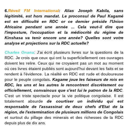
6.
Réveil FM International
: Alias Joseph Kabila, sans
légitimité, est hors mandat. Le proconsul de Paul Kagamé
est en difficulté en RDC or ce dernier préside l'Union
Africaine pendant une année ... Cela veut-il dire que
l'imposture, l'occupation et la médiocrité du régime de
Kinshasa va tenir encore une année? Quelles sont votre
analyse et projections sur la RDC actuelle?
Charles Onana
:
J'ai écrit plusieurs livres sur la questions de la
RDC. Je crois que ceux qui ont lu superficiellement ces ouvrages
doivent les relire. Ceux qui ne croyaient pas un mot au moment
où ces livres étaient publiés sont aujourd'hui devant les faits et se
rendent à l'évidence. La réalité en RDC est rude et douloureuse
pour le peuple congolais
. Kagame joue les faiseurs de rois en
RDC, les uns et les autres le rencontrent discrètement ou
officiellement, convaincus que c'est lui le patron de la RDC
.
C'est un triste spectacle pour la vie politique congolaise. Il est
totalement absurde
de courtiser un individu qui est
responsable de l'assassinat de deux chefs d'Etat de la
région, de l'extermination de plusieurs millions de Congolais
et surtout du pillage des minerais et des richesses de la RDC
depuis plus de dix ans.