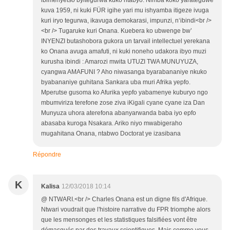
kuva 1959, ni kuki FÜR igihe yari mu ishyamba itigeze ivuga
kuri iryo tegurwa, ikavuga demokarasi, impunzi, n‘ibindi<br />
<br /> Tugaruke kuri Onana. Kuebera ko ubwenge bw’
INYENZI butashobora gukora un tarvail intellectuel yerekana
ko Onana avuga amafuti, ni kuki noneho udakora ibyo muzi
kurusha ibindi : Amarozi mwita UTUZI TWA MUNUYUZA,
cyangwa AMAFUNI ? Aho niwasanga byarabananiye nkuko
byabananiye guhitana Sankara uba muri Afrika yepfo.
Mperutse gusoma ko Afurika yepfo yabamenye kuburyo ngo
mbumviriza terefone zose ziva iKigali cyane cyane iza Dan
Munyuza uhora aterefona abanyarwanda baba iyo epfo
abasaba kuroga Nsakara. Ariko niyo mwabigeraho
mugahitana Onana, ntabwo Doctorat ye izasibana
Répondre
K
Kalisa
12/03/2018 10:14
@ NTWARI.<br /> Charles Onana est un digne fils d'Afrique.
Ntwari voudrait que l'histoire narrative du FPR triomphe alors
que les mensonges et les statistiques falsifiées vont être
démasqués par des travaux scientifiques. Mais comme vous