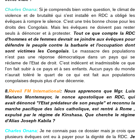
Charles Onana
: Si je comprends bien votre question, le climat de
violence et de brutalité qui s'est installé en RDC a obligé les
évêques à rompre le silence. C'est une très bonne chose pour les
droits des Congolais. Mais les évêques ne doivent pas rester
seuls à dénoncer et à protester.
Tout ce que compte la RDC
d'hommes et de femmes devrait se joindre aux évêques pour
défendre le peuple contre la barbarie et l'occupation dont
sont victimes les Congolais
. Le massacre des populations
n'est pas une réponse démocratique dans un pays qui se
réclame de l'Etat de droit. C'est indécent et inadmissible ce que
l'on fait subir à ce pays et à ses enfants. Aucun pays du monde
n'aurait toléré le quart de ce qui est fait aux populations
congolaises depuis plus d'une décennie.
8.
Réveil FM International
: Nous apprenons que Mgr. Luis
Mariano Montemayor, le nonce apostolique en RDC, qui
avait dénoncé "l'Etat prédateur de son peuple" et reconnu la
marche pacifique des laïcs catholique, est rentré à Rome ,
expulsé par le régime de Kinshasa. Que cherche le régime
d'Alias Joseph Kabila ?
Charles Onana
:
Je ne connais pas ce dossier mais je crois que
plusieurs évêques ont eu à payer pour la dignité de la RDC.
Je