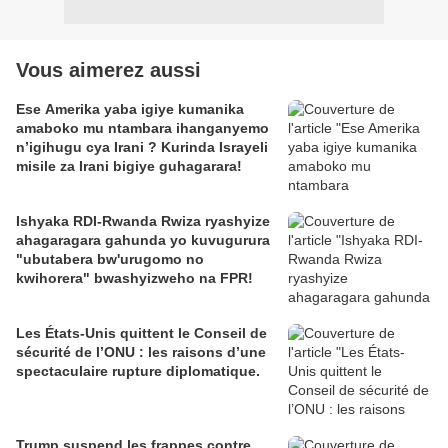
Vous aimerez aussi
Ese Amerika yaba igiye kumanika
amaboko mu ntambara ihanganyemo
n’igihugu cya Irani ? Kurinda Israyeli
misile za Irani bigiye guhagarara!
Ishyaka RDI-Rwanda Rwiza ryashyize
ahagaragara gahunda yo kuvugurura
"ubutabera bw'urugomo no
kwihorera" bwashyizweho na FPR!
Les États-Unis quittent le Conseil de
sécurité de l’ONU : les raisons d’une
spectaculaire rupture diplomatique.
Trump suspend les frappes contre