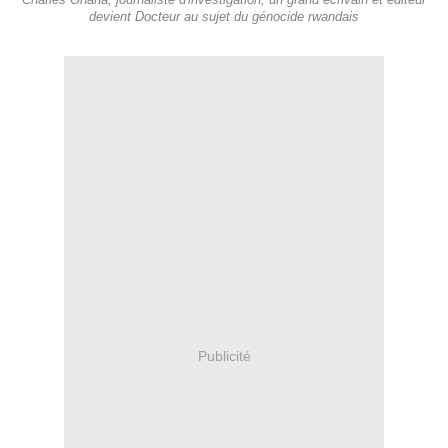
Charles Onana, journaliste d'investigation, un grand écrivain et éditeur
devient Docteur au sujet du génocide rwandais
Publicité