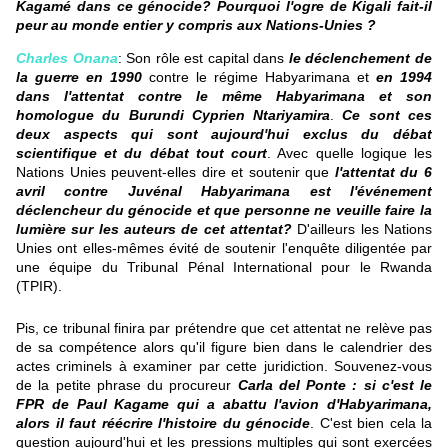
Kagamé dans ce génocide? Pourquoi l'ogre de Kigali fait-il
peur au monde entier y compris aux Nations-Unies ?
Charles Onana
: Son rôle est capital dans
le déclenchement de
la guerre en 1990
contre le régime Habyarimana et
en 1994
dans l'attentat contre le même Habyarimana
et son
homologue du Burundi Cyprien Ntariyamira
.
Ce sont ces
deux aspects qui sont aujourd'hui exclus du débat
scientifique et du débat tout court
. Avec quelle logique les
Nations Unies peuvent-elles dire et soutenir que
l'attentat du 6
avril contre Juvénal Habyarimana est l'événement
déclencheur du génocide et que personne ne veuille faire la
lumière sur les auteurs de cet attentat?
D'ailleurs les Nations
Unies ont elles-mêmes évité de soutenir l'enquête diligentée par
une équipe du Tribunal Pénal International pour le Rwanda
(TPIR).
Pis, ce tribunal finira par prétendre que cet attentat ne relève pas
de sa compétence alors qu'il figure bien dans le calendrier des
actes criminels à examiner par cette juridiction. Souvenez-vous
de la petite phrase du procureur
Carla del Ponte : si c'est le
FPR de Paul Kagame qui a abattu l'avion d'Habyarimana,
alors il faut réécrire l'histoire du génocide
. C'est bien cela la
question aujourd'hui et les pressions multiples qui sont exercées