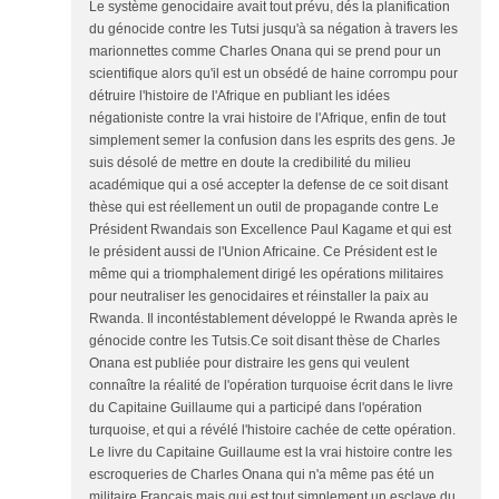
Le système genocidaire avait tout prévu, dés la planification
du génocide contre les Tutsi jusqu'à sa négation à travers les
marionnettes comme Charles Onana qui se prend pour un
scientifique alors qu'il est un obsédé de haine corrompu pour
détruire l'histoire de l'Afrique en publiant les idées
négationiste contre la vrai histoire de l'Afrique, enfin de tout
simplement semer la confusion dans les esprits des gens. Je
suis désolé de mettre en doute la credibilité du milieu
académique qui a osé accepter la defense de ce soit disant
thèse qui est réellement un outil de propagande contre Le
Président Rwandais son Excellence Paul Kagame et qui est
le président aussi de l'Union Africaine. Ce Président est le
même qui a triomphalement dirigé les opérations militaires
pour neutraliser les genocidaires et réinstaller la paix au
Rwanda. Il incontéstablement développé le Rwanda après le
génocide contre les Tutsis.Ce soit disant thèse de Charles
Onana est publiée pour distraire les gens qui veulent
connaître la réalité de l'opération turquoise écrit dans le livre
du Capitaine Guillaume qui a participé dans l'opération
turquoise, et qui a révélé l'histoire cachée de cette opération.
Le livre du Capitaine Guillaume est la vrai histoire contre les
escroqueries de Charles Onana qui n'a même pas été un
militaire Français mais qui est tout simplement un esclave du