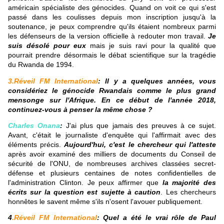
américain spécialiste des génocides. Quand on voit ce qui s'est
passé dans les coulisses depuis mon inscription jusqu'à la
soutenance, je peux comprendre qu'ils étaient nombreux parmi
les défenseurs de la version officielle à redouter mon travail.
Je
suis désolé pour eux
mais je suis ravi pour la qualité que
pourrait prendre désormais le débat scientifique sur la tragédie
du Rwanda de 1994.
3.Réveil FM International
: Il y a quelques années, vous
considériez le génocide Rwandais comme le plus grand
mensonge sur l'Afrique. En ce début de l'année 2018,
continuez-vous à penser la même chose ?
Charles Onana
:
J'ai plus que jamais des preuves à ce sujet.
Avant, c'était le journaliste d'enquête qui l'affirmait avec des
éléments précis.
Aujourd'hui, c'est le chercheur qui l'atteste
après avoir examiné des milliers de documents du Conseil de
sécurité de l'ONU, de nombreuses archives classées secret-
défense et plusieurs centaines de notes confidentielles de
l'administration Clinton. Je peux affirmer que
la majorité des
écrits sur la question est sujette à caution
. Les chercheurs
honnêtes le savent même s'ils n'osent l'avouer publiquement.
4
.Réveil FM International
: Quel a été le vrai rôle de Paul