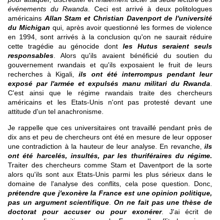
événements du Rwanda
. Ceci est arrivé à deux politologues
américains
Allan Stam et Christian Davenport de l'université
du Michigan
qui, après avoir questionné les formes de violence
en 1994, sont arrivés à la conclusion qu'on ne saurait réduire
cette tragédie au génocide dont
les Hutus seraient seuls
responsables
. Alors qu'ils avaient bénéficié du soutien du
gouvernement rwandais et qu'ils exposaient le fruit de leurs
recherches à Kigali,
ils ont été interrompus pendant leur
exposé par l'armée et expulsés manu militari du Rwanda
.
C'est ainsi que le régime rwandais traite des chercheurs
américains et les Etats-Unis n'ont pas protesté devant une
attitude d'un tel anachronisme.
Je rappelle que ces universitaires ont travaillé pendant près de
dix ans et peu de chercheurs ont été en mesure de leur opposer
une contradiction à la hauteur de leur analyse. En revanche,
ils
ont été harcelés, insultés, par les thuriféraires du régime.
Traiter des chercheurs comme Stam et Daventport de la sorte
alors qu'ils sont aux Etats-Unis parmi les plus sérieux dans le
domaine de l'analyse des conflits, cela pose question. Donc,
prétendre que j'exonère la France est une opinion politique,
pas un argument scientifique
.
On ne fait pas une thèse de
doctorat pour accuser ou pour exonérer
. J'ai écrit de