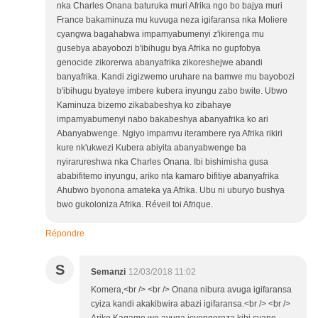
nka Charles Onana baturuka muri Afrika ngo bo bajya muri
France bakaminuza mu kuvuga neza igifaransa nka Moliere
cyangwa bagahabwa impamyabumenyi z'ikirenga mu
gusebya abayobozi b'ibihugu bya Afrika no gupfobya
genocide zikorerwa abanyafrika zikoreshejwe abandi
banyafrika. Kandi zigizwemo uruhare na bamwe mu bayobozi
b'ibihugu byateye imbere kubera inyungu zabo bwite. Ubwo
Kaminuza bizemo zikababeshya ko zibahaye
impamyabumenyi nabo bakabeshya abanyafrika ko ari
Abanyabwenge. Ngiyo impamvu iterambere rya Afrika rikiri
kure nk'ukwezi Kubera abiyita abanyabwenge ba
nyirarureshwa nka Charles Onana. Ibi bishimisha gusa
ababifitemo inyungu, ariko nta kamaro bifitiye abanyafrika
Ahubwo byonona amateka ya Afrika. Ubu ni uburyo bushya
bwo gukoloniza Afrika. Réveil toi Afrique.
Répondre
S
Semanzi
12/03/2018 11:02
Komera,<br /> <br /> Onana nibura avuga igifaransa
cyiza kandi akakibwira abazi igifaransa.<br /> <br />
Ariko Kagame we avuga icyongereza kibi cyane