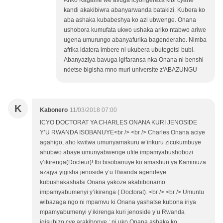
kandi akakibiwra abanyarwanda batakizi. Kubera ko
aba ashaka kubabeshya ko azi ubwenge. Onana
ushobora kumufata ukwo ushaka ariko ntabwo ariwe
ugena umurungo abanyafurika bagenderaho. Nimba
afrika idatera imbere ni ukubera ubutegetsi bubi.
Abanyaziya bavuga igifaransa nka Onana ni benshi
ndetse bigisha mno muri universite z'ABAZUNGU
K
Kabonero
11/03/2018 07:00
ICYO DOCTORAT YA CHARLES ONANA KURI JENOSIDE
Y’U RWANDA ISOBANUYE<br /> <br /> Charles Onana aciye
agahigo, aho kwitwa umunyamakuru w’inkuru zicukumbuye
ahubwo abaye umunyabwenge ufite impamyabushobozi
y’ikirenga(Docteur)! Ibi bisobanuye ko amashuri ya Kaminuza
azajya yigisha jenoside y’u Rwanda agendeye
kubushakashatsi Onana yakoze akabibonamo
impamyabumenyi y’ikirenga ( Doctorat). <br /> <br /> Umuntu
wibazaga ngo ni mpamvu ki Onana yashatse kubona iriya
mpamyabumenyi y’ikirenga kuri jenoside y’u Rwanda
igisubizo cye arakibonye : ni uko Onana ashaka ko