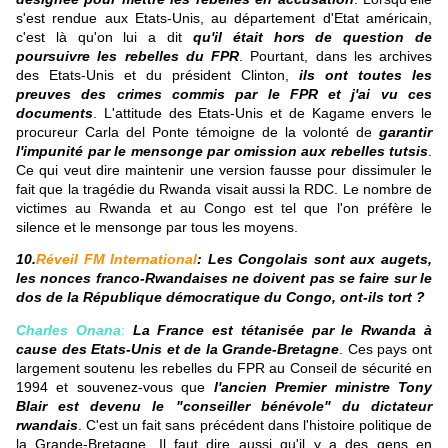
s'est rendue aux Etats-Unis, au département d'Etat américain,
c'est là qu'on lui a dit
qu'il était hors de question de
poursuivre les rebelles du FPR
. Pourtant, dans les archives
des Etats-Unis et du président Clinton,
ils ont toutes les
preuves des crimes commis par le FPR et j'ai vu ces
documents
. L'attitude des Etats-Unis et de Kagame envers le
procureur Carla del Ponte témoigne de la volonté de
garantir
l'impunité par le mensonge par omission aux rebelles tutsis
.
Ce qui veut dire maintenir une version fausse pour dissimuler le
fait que la tragédie du Rwanda visait aussi la RDC. Le nombre de
victimes au Rwanda et au Congo est tel que l'on préfère le
silence et le mensonge par tous les moyens.
10.
Réveil FM International
: Les Congolais sont aux augets,
les nonces franco-Rwandaises ne doivent pas se faire sur le
dos de la République démocratique du Congo, ont-ils tort ?
Charles Onana
:
La France est tétanisée par le Rwanda à
cause des Etats-Unis et de la Grande-Bretagne
. Ces pays ont
largement soutenu les rebelles du FPR au Conseil de sécurité en
1994 et souvenez-vous que
l'ancien Premier ministre Tony
Blair est devenu le "conseiller bénévole" du dictateur
rwandais
. C'est un fait sans précédent dans l'histoire politique de
la Grande-Bretagne. Il faut dire aussi qu'il y a des gens en