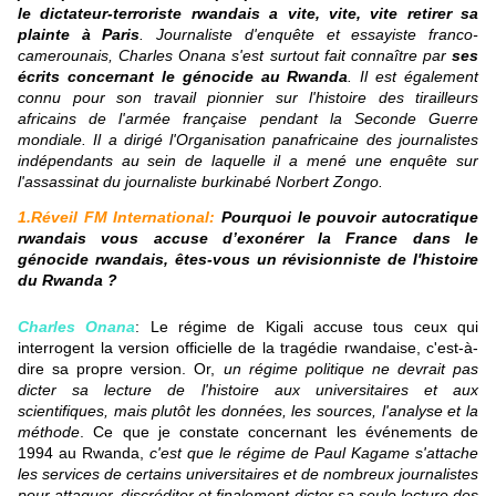
le dictateur-terroriste rwandais a vite, vite, vite retirer sa
plainte à Paris
. Journaliste d'enquête et essayiste franco-
camerounais, Charles Onana s'est surtout fait connaître par
ses
écrits concernant le génocide au Rwanda
. Il est également
connu pour son travail pionnier sur l'histoire des tirailleurs
africains de l'armée française pendant la Seconde Guerre
mondiale. Il a dirigé l'Organisation panafricaine des journalistes
indépendants au sein de laquelle il a mené une enquête sur
l'assassinat du journaliste burkinabé Norbert Zongo.
1.Réveil FM International:
Pourquoi le pouvoir autocratique
rwandais vous accuse d’exonérer la France dans le
génocide rwandais, êtes-vous un révisionniste de l'histoire
du Rwanda ?
Charles Onana
: Le régime de Kigali accuse tous ceux qui
interrogent la version officielle de la tragédie rwandaise, c'est-à-
dire sa propre version. Or,
un régime politique ne devrait pas
dicter sa lecture de l'histoire aux universitaires et aux
scientifiques, mais plutôt les données, les sources, l'analyse et la
méthode
. Ce que je constate concernant les événements de
1994 au Rwanda,
c'est que le régime de Paul Kagame s'attache
les services de certains universitaires et de nombreux journalistes
pour attaquer, discréditer et finalement dicter sa seule lecture des