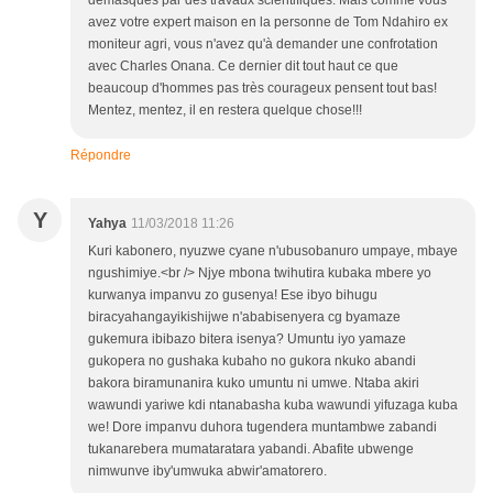
avez votre expert maison en la personne de Tom Ndahiro ex
moniteur agri, vous n'avez qu'à demander une confrotation
avec Charles Onana. Ce dernier dit tout haut ce que
beaucoup d'hommes pas très courageux pensent tout bas!
Mentez, mentez, il en restera quelque chose!!!
Répondre
Y
Yahya
11/03/2018 11:26
Kuri kabonero, nyuzwe cyane n'ubusobanuro umpaye, mbaye
ngushimiye.<br /> Njye mbona twihutira kubaka mbere yo
kurwanya impanvu zo gusenya! Ese ibyo bihugu
biracyahangayikishijwe n'ababisenyera cg byamaze
gukemura ibibazo bitera isenya? Umuntu iyo yamaze
gukopera no gushaka kubaho no gukora nkuko abandi
bakora biramunanira kuko umuntu ni umwe. Ntaba akiri
wawundi yariwe kdi ntanabasha kuba wawundi yifuzaga kuba
we! Dore impanvu duhora tugendera muntambwe zabandi
tukanarebera mumataratara yabandi. Abafite ubwenge
nimwunve iby'umwuka abwir'amatorero.