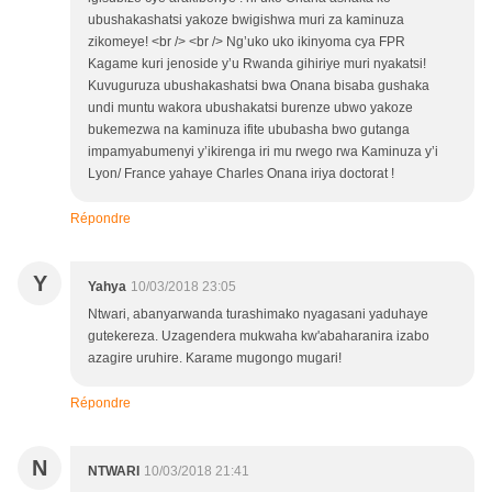
ubushakashatsi yakoze bwigishwa muri za kaminuza
zikomeye! <br /> <br /> Ng’uko uko ikinyoma cya FPR
Kagame kuri jenoside y’u Rwanda gihiriye muri nyakatsi!
Kuvuguruza ubushakashatsi bwa Onana bisaba gushaka
undi muntu wakora ubushakatsi burenze ubwo yakoze
bukemezwa na kaminuza ifite ububasha bwo gutanga
impamyabumenyi y’ikirenga iri mu rwego rwa Kaminuza y’i
Lyon/ France yahaye Charles Onana iriya doctorat !
Répondre
Y
Yahya
10/03/2018 23:05
Ntwari, abanyarwanda turashimako nyagasani yaduhaye
gutekereza. Uzagendera mukwaha kw'abaharanira izabo
azagire uruhire. Karame mugongo mugari!
Répondre
N
NTWARI
10/03/2018 21:41