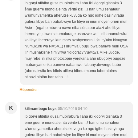
ibigoryi ntibiba gusa mubirabura ! aha iki kigoryi gishaka 3
ème guerre mondiale nta vérité kizi ...! hari umu senateur
w'umunyamerika aherutse kuvuga ko ngo igihe basinyiraga
gutera libye bari bababwiye ko libye iri muri moyen orien muri
Asie ...(ngaho mbwira nawe niba sénateur atazi aho libye
iherereye, ubwo se umuturage usanzwe we... nibanamubwira
ko libye iherereye kuri mars azabyemera il faut y'uko bivugwa
n'umukuru wa NASA...) ! urumva ubujiji bwa bamwe muri USA
! nimushakishe film yitwa "idiocracy y'uwitwa Mike Judge,
muyirebe, ni nka photocopie yerekana aho ubugoryi bugeze
mubanyamerika bamwe nabamwe ! abanyabwenge babo
(abo nakwita les idiots utiles) bibera muma laboratoires
ntibazi nibiba hanzaha ...!
Répondre
K
kilimambogo boys
05/10/2016 04:10
ibigoryi ntibiba gusa mubirabura ! aha iki kigoryi gishaka 3
ème guerre mondiale nta vérité kizi ...! hari umu senateur
w'umunyamerika aherutse kuvuga ko ngo igihe basinyiraga
gutera libye bari bababwiye ko libye iri muri moyen orien muri