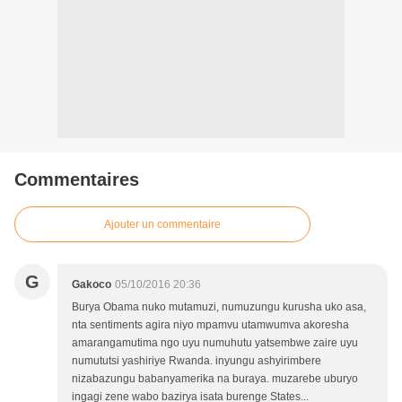
Commentaires
Ajouter un commentaire
G
Gakoco
05/10/2016 20:36
Burya Obama nuko mutamuzi, numuzungu kurusha uko asa,
nta sentiments agira niyo mpamvu utamwumva akoresha
amarangamutima ngo uyu numuhutu yatsembwe zaire uyu
numututsi yashiriye Rwanda. inyungu ashyirimbere
nizabazungu babanyamerika na buraya. muzarebe uburyo
ingagi zene wabo bazirya isata burenge States...