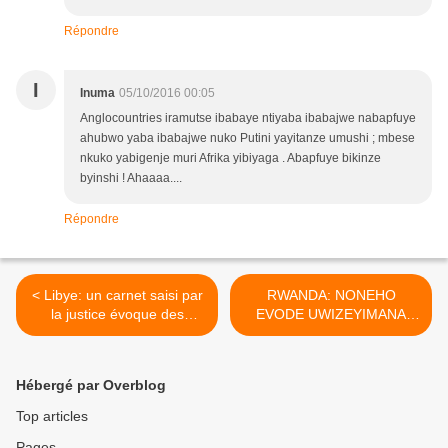
Répondre
I
Inuma
05/10/2016 00:05
Anglocountries iramutse ibabaye ntiyaba ibabajwe nabapfuye
ahubwo yaba ibabajwe nuko Putini yayitanze umushi ; mbese
nkuko yabigenje muri Afrika yibiyaga . Abapfuye bikinze
byinshi ! Ahaaaa....
Répondre
< Libye: un carnet saisi par
RWANDA: NONEHO
la justice évoque des
EVODE UWIZEYIMANA
sommes importantes
AHINDUTSE PEREZIDA WA
versées à Sarkozy en 2007
REPUBULIKA! >
Hébergé par Overblog
Top articles
Pages