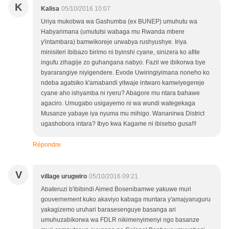
K
Kalisa
05/10/2016 10:07
Uriya mukobwa wa Gashumba (ex BUNEP) umuhutu wa
Habyarimana (umututsi wabaga mu Rwanda mbere
y'intambara) bamwikoreje urwabya rushyushye. Iriya
minisiteri ibibazo birimo ni byinshi cyane, sinizera ko afite
ingufu zihagije zo guhangana nabyo. Fazil we ibikorwa bye
byararangiye niyigendere. Evode Uwiringiyimana noneho ko
ndeba agatsiko k'amabandi yitwaje intwaro kamwiyegereje
cyane aho ishyamba ni ryeru? Abagore mu ntara bahawe
agaciro. Umugabo usigayemo ni wa wundi wategekaga
Musanze yabaye iya nyuma mu mihigo. Wananirwa District
ugashobora intara? Ibyo kwa Kagame ni ibisetso gusa!!!
Répondre
V
village urugwiro
05/10/2016 09:21
Abateruzi b'ibibindi Aimed Bosenibamwe yakuwe muri
gouvernement kuko akaviyo kabaga muntara y'amajyaruguru
yakagizemo uruhari barasesenguye basanga ari
umuhuzabikorwa wa FDLR nikimenyimenyi ngo basanze