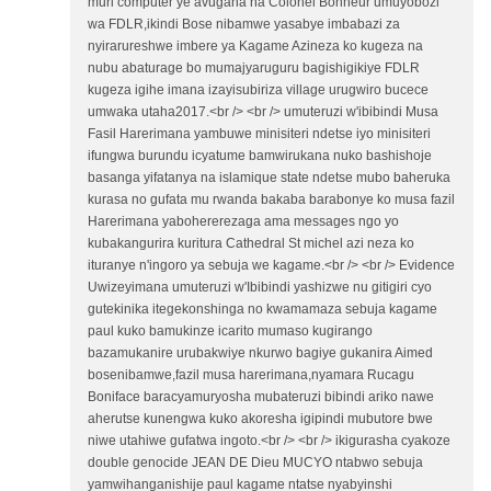
muri computer ye avugana na Colonel Bonheur umuyobozi
wa FDLR,ikindi Bose nibamwe yasabye imbabazi za
nyirarureshwe imbere ya Kagame Azineza ko kugeza na
nubu abaturage bo mumajyaruguru bagishigikiye FDLR
kugeza igihe imana izayisubiriza village urugwiro bucece
umwaka utaha2017.<br /> <br /> umuteruzi w'ibibindi Musa
Fasil Harerimana yambuwe minisiteri ndetse iyo minisiteri
ifungwa burundu icyatume bamwirukana nuko bashishoje
basanga yifatanya na islamique state ndetse mubo baheruka
kurasa no gufata mu rwanda bakaba barabonye ko musa fazil
Harerimana yabohererezaga ama messages ngo yo
kubakangurira kuritura Cathedral St michel azi neza ko
ituranye n'ingoro ya sebuja we kagame.<br /> <br /> Evidence
Uwizeyimana umuteruzi w'Ibibindi yashizwe nu gitigiri cyo
gutekinika itegekonshinga no kwamamaza sebuja kagame
paul kuko bamukinze icarito mumaso kugirango
bazamukanire urubakwiye nkurwo bagiye gukanira Aimed
bosenibamwe,fazil musa harerimana,nyamara Rucagu
Boniface baracyamuryosha mubateruzi bibindi ariko nawe
aherutse kunengwa kuko akoresha igipindi mubutore bwe
niwe utahiwe gufatwa ingoto.<br /> <br /> ikigurasha cyakoze
double genocide JEAN DE Dieu MUCYO ntabwo sebuja
yamwihanganishije paul kagame ntatse nyabyinshi