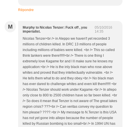
Répondre
M
Murphy to Nicolas Tenzer: Fuck off , you
05/10/2016
imperialist.
14:35
Nicolas Tenzer<br /> in Aleppo we haven't yet recorded 3
millions of children killed. In DRC 13 millions of people
including millions of babies were killed. <br /> This so called
think tankers were there!!!!!!<br /> There is one thing I
extremely love Kagame for and I ll make sure he knows my
application:<br /> He is the inly black man who rose above
whites and proved that they intellectually vulnerable. <br />
He tells them what to do and they obey.<br /> No black man
has ever dared to challenge whites and even kill them!!!!!! <br
/> Nicolas Tenzer should work under Kagame.<br /> In allepo
only close to 800 to 2500 children have so far been killed. <br
/> So does it mean that Tenzer is not aware of The great lakes
region crisis? ???<br /> Can veritas convey my question to
him please? ????.<br /> My message to N.Tenzer is this USA
has not yet gone into allepo because the number of people
killed by Russian bombing is too small<br /> In 1994 UN has