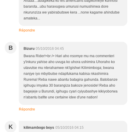
Ahaaa....abagikeka ko les americains bagikomeye kurinosi
bararota...ubu haravugwa umurusi numushinwa dore
nkurunziza we yabirabutswe kera ...none kagame ahindutse
amateka...
Répondre
B
Bizuru
05/10/2016 04:45
Bwana Rider!<br /> Hari aho nsomye mu ma commenteri
y'inkuru yahise aho uvuga ko uhora ushimira Uhoraho ko
utavutse mu nterahamwe nk'igishwi Kilimimboga; bwana
nanjye iyo mbyibutse ndapfukama kabisa nkashimira
Rurema! Reba nawe abantu batagira gahunda. Batobanze
igihugu imyaka 30 barangiza bakoze jenoside! Reba aho
bagejeje u Burundi, igihugu cyari cyiyubashye kikiyoborwa
n'abantu bafite une certaine idee d'une nation!
Répondre
K
kilimambogo boys
05/10/2016 04:15