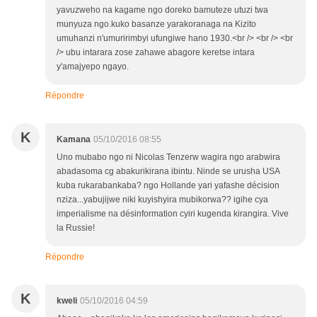
yavuzweho na kagame ngo doreko bamuteze utuzi twa
munyuza ngo.kuko basanze yarakoranaga na Kizito
umuhanzi n'umuririmbyi ufungiwe hano 1930.<br /> <br /> <br
/> ubu intarara zose zahawe abagore keretse intara
y'amajyepo ngayo.
Répondre
K
Kamana
05/10/2016 08:55
Uno mubabo ngo ni Nicolas Tenzerw wagira ngo arabwira
abadasoma cg abakurikirana ibintu. Ninde se urusha USA
kuba rukarabankaba? ngo Hollande yari yafashe décision
nziza...yabujijwe niki kuyishyira mubikorwa?? igihe cya
imperialisme na désinformation cyiri kugenda kirangira. Vive
la Russie!
Répondre
K
kweli
05/10/2016 04:59