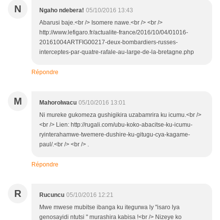
N
Ngaho ndebera!
05/10/2016 13:43
Abarusi baje.<br /> Isomere nawe.<br /> <br />
http://www.lefigaro.fr/actualite-france/2016/10/04/01016-
20161004ARTFIG00217-deux-bombardiers-russes-
interceptes-par-quatre-rafale-au-large-de-la-bretagne.php
Répondre
M
MahoroIwacu
05/10/2016 13:01
Ni mureke gukomeza gushigikira uzabamrira ku icumu.<br />
<br /> Lien: http://rugali.com/ubu-koko-abacitse-ku-icumu-
ryinterahamwe-twemere-dushire-ku-gitugu-cya-kagame-
paul/.<br /> <br /> .
Répondre
R
Rucuncu
05/10/2016 12:21
Mwe mwese mubitse ibanga ku itegurwa ly "isaro lya
genosayidi ntutsi " murashira kabisa !<br /> Nizeye ko