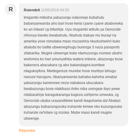
R
Rutendeli
11/05/2016 04:55
Imigambi mibisha yabazungu irakomeje kubahutu
babanyarwanda aho bari hose kwisi cyane cyane ababoneka
ko ari intwari cg bifashije. Uyu mugambi witrufu ya Genocide
nihonya bwoko bwabahutu. Abahutu batuye mu burayi na
amerika yose nimutaba maso muzashira nkudushwiriri kuko
abatutsi bo bafite ubwenegihugu burenga 3 naza passports
zitabarika. Mugire ubwenge kuko ntamuzungu numwe ubaho
wishimira ko hari umunyafrika watera imbere, abazungu bose
bakenera abacakara cg abo bakandagira kumitwe
ntagukopfora. Mwitegereze murebe hose muribyo bihugu
navuze haruguru. Abanyarwanda bahaba baheha amabyi
yabazungu bamerewe neza nabakora ubucakara
bwabazungu bose ntakibazo Ariko niba urengeje ibyo yewe
ndabarahiye baragukaranga kugeza ushijemo umwuka, cg
Genocide ukaba urayandikiwe kandi ikaguhama da! Abatazi
abazungu babazunguruka iruhande kimwe nko kuzunguruka
iruhande rw'intare cg inzoka. Mube maso kandi mugire
ubwenge.
Répondre