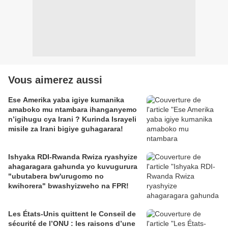
Vous aimerez aussi
Ese Amerika yaba igiye kumanika
amaboko mu ntambara ihanganyemo
n’igihugu cya Irani ? Kurinda Israyeli
misile za Irani bigiye guhagarara!
Ishyaka RDI-Rwanda Rwiza ryashyize
ahagaragara gahunda yo kuvugurura
"ubutabera bw'urugomo no
kwihorera" bwashyizweho na FPR!
Les États-Unis quittent le Conseil de
sécurité de l’ONU : les raisons d’une