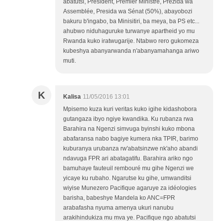
abatutsi, President, Premier Ministre, Prezida wa
Assemblée, Presida wa Sénat (50%), abayobozi
bakuru b'ingabo, ba Minisitiri, ba meya, ba PS etc...
ahubwo niduhaguruke turwanye apartheid yo mu
Rwanda kuko iratwugarije. Ntabwo rero gukomeza
kubeshya abanyarwanda n'abanyamahanga ariwo
muti.
K
Kalisa
11/05/2016 13:01
Mpisemo kuza kuri veritas kuko igihe kidashobora
gutangaza ibyo ngiye kwandika. Ku rubanza rwa
Barahira na Ngenzi simvuga byinshi kuko mbona
abafaransa nabo bagiye kumera nka TPIR, barimo
kuburanya urubanza rw'abatsinzwe nk'aho abandi
ndavuga FPR ari abatagatifu. Barahira ariko ngo
bamuhaye fauteuil rembouré mu gihe Ngenzi we
yicaye ku rubaho. Ngarutse ku gihe, umwanditsi
wiyise Munezero Pacifique agaruye za idéologies
barisha, babeshye Mandela ko ANC=FPR
arabafasha nyuma amenya ukuri nanubu
arakihindukiza mu mva ye. Pacifique ngo abatutsi