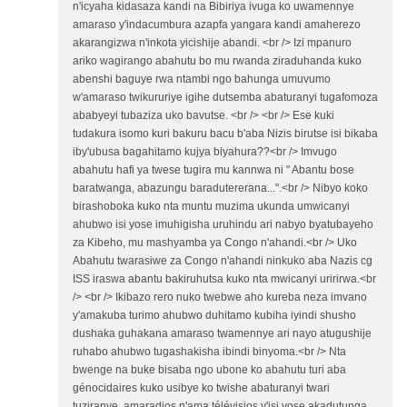
n'icyaha kidasaza kandi na Bibiriya ivuga ko uwamennye
amaraso y'indacumbura azapfa yangara kandi amaherezo
akarangizwa n'inkota yicishije abandi. <br /> Izi mpanuro
ariko wagirango abahutu bo mu rwanda ziraduhanda kuko
abenshi baguye rwa ntambi ngo bahunga umuvumo
w'amaraso twikururiye igihe dutsemba abaturanyi tugafomoza
ababyeyi tubaziza uko bavutse. <br /> <br /> Ese kuki
tudakura isomo kuri bakuru bacu b'aba Nizis birutse isi bikaba
iby'ubusa bagahitamo kujya biyahura??<br /> Imvugo
abahutu hafi ya twese tugira mu kannwa ni " Abantu bose
baratwanga, abazungu baradutererana...".<br /> Nibyo koko
birashoboka kuko nta muntu muzima ukunda umwicanyi
ahubwo isi yose imuhigisha uruhindu ari nabyo byatubayeho
za Kibeho, mu mashyamba ya Congo n'ahandi.<br /> Uko
Abahutu twarasiwe za Congo n'ahandi ninkuko aba Nazis cg
ISS iraswa abantu bakiruhutsa kuko nta mwicanyi uririrwa.<br
/> <br /> Ikibazo rero nuko twebwe aho kureba neza imvano
y'amakuba turimo ahubwo duhitamo kubiha iyindi shusho
dushaka guhakana amaraso twamennye ari nayo atugushije
ruhabo ahubwo tugashakisha ibindi binyoma.<br /> Nta
bwenge na buke bisaba ngo ubone ko abahutu turi aba
génocidaires kuko usibye ko twishe abaturanyi twari
tuziranye, amaradios n'ama télévisios y'isi yose akadutunga