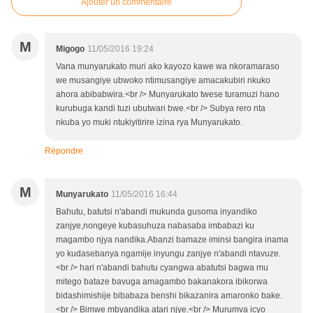
Ajouter un commentaire
M
Migogo
11/05/2016 19:24
Vana munyarukato muri ako kayozo kawe wa nkoramaraso
we musangiye ubwoko ntimusangiye amacakubiri nkuko
ahora abibabwira.<br /> Munyarukato twese turamuzi hano
kurubuga kandi tuzi ubutwari bwe.<br /> Subya rero nta
nkuba yo muki ntukiyitirire izina rya Munyarukato.
Répondre
M
Munyarukato
11/05/2016 16:44
Bahutu, batutsi n'abandi mukunda gusoma inyandiko
zanjye,nongeye kubasuhuza nabasaba imbabazi ku
magambo njya nandika.Abanzi bamaze iminsi bangira inama
yo kudasebanya ngamije inyungu zanjye n'abandi ntavuze.
<br /> hari n'abandi bahutu cyangwa abatutsi bagwa mu
mitego bataze bavuga amagambo bakanakora ibikorwa
bidashimishije bibabaza benshi bikazanira amaronko bake.
<br /> Bimwe mbyandika atari njye.<br /> Murumva icyo