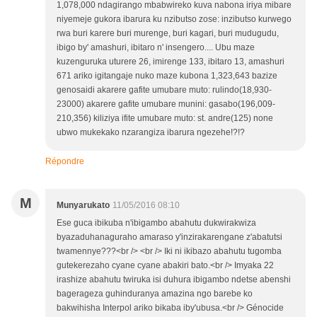
1,078,000 ndagirango mbabwireko kuva nabona iriya mibare
niyemeje gukora ibarura ku nzibutso zose: inzibutso kurwego
rwa buri karere buri murenge, buri kagari, buri mudugudu,
ibigo by' amashuri, ibitaro n' insengero.... Ubu maze
kuzenguruka uturere 26, imirenge 133, ibitaro 13, amashuri
671 ariko igitangaje nuko maze kubona 1,323,643 bazize
genosaidi akarere gafite umubare muto: rulindo(18,930-
23000) akarere gafite umubare munini: gasabo(196,009-
210,356) kiliziya ifite umubare muto: st. andre(125) none
ubwo mukekako nzarangiza ibarura ngezehe!?!?
Répondre
M
Munyarukato
11/05/2016 08:10
Ese guca ibikuba n'ibigambo abahutu dukwirakwiza
byazaduhanaguraho amaraso y'inzirakarengane z'abatutsi
twamennye???<br /> <br /> Iki ni ikibazo abahutu tugomba
gutekerezaho cyane cyane abakiri bato.<br /> Imyaka 22
irashize abahutu twiruka isi duhura ibigambo ndetse abenshi
bagerageza guhinduranya amazina ngo barebe ko
bakwihisha Interpol ariko bikaba iby'ubusa.<br /> Génocide