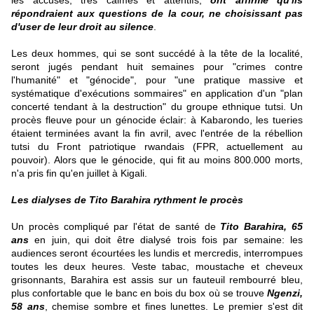
les accusés, très calmes et attentifs,
ont affirmé qu'ils
répondraient aux questions de la cour, ne choisissant pas
d'user de leur droit au silence
.
Les deux hommes, qui se sont succédé à la tête de la localité,
seront jugés pendant huit semaines pour "crimes contre
l'humanité" et "génocide", pour "une pratique massive et
systématique d'exécutions sommaires" en application d'un "plan
concerté tendant à la destruction" du groupe ethnique tutsi. Un
procès fleuve pour un génocide éclair: à Kabarondo, les tueries
étaient terminées avant la fin avril, avec l'entrée de la rébellion
tutsi du Front patriotique rwandais (FPR, actuellement au
pouvoir). Alors que le génocide, qui fit au moins 800.000 morts,
n'a pris fin qu'en juillet à Kigali.
Les dialyses de Tito Barahira rythment le procès
Un procès compliqué par l'état de santé de
Tito Barahira, 65
ans
en juin, qui doit être dialysé trois fois par semaine: les
audiences seront écourtées les lundis et mercredis, interrompues
toutes les deux heures. Veste tabac, moustache et cheveux
grisonnants, Barahira est assis sur un fauteuil rembourré bleu,
plus confortable que le banc en bois du box où se trouve
Ngenzi,
58 ans
, chemise sombre et fines lunettes. Le premier s'est dit