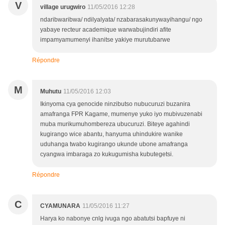
V
village urugwiro
11/05/2016 12:28
ndaribwaribwa/ ndilyalyata/ nzabarasakunywayihangu/ ngo
yabaye recteur academique warwabujindiri afite
impamyamumenyi ihanitse yakiye murutubarwe
Répondre
M
Muhutu
11/05/2016 12:03
Ikinyoma cya genocide ninzibutso nubucuruzi buzanira
amafranga FPR Kagame, mumenye yuko iyo mubivuzenabi
muba murikumuhombereza ubucuruzi. Biteye agahindi
kugirango wice abantu, hanyuma uhindukire wanike
uduhanga twabo kugirango ukunde ubone amafranga
cyangwa imbaraga zo kukugumisha kubutegetsi.
Répondre
C
CYAMUNARA
11/05/2016 11:27
Harya ko nabonye cnlg ivuga ngo abatutsi bapfuye ni