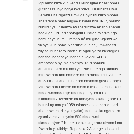
Mpisemo kuza kuri veritas kuko igihe kidashobora
gutangaza ibyo ngiye kwandika. Ku rubanza rwa
Barahira na Ngenzi simvuga byinshi kuko mbona
abafaransa nabo bagiye kumera nka TPIR, barimo
kuburanya urubanza rw'abatsinzwe nk'aho abandi
ndavuga FPR ari abatagatifu. Barahira ariko ngo
bamuhaye fauteuil rembouré mu gihe Ngenzi we
yicaye ku rubaho. Ngarutse ku gihe, umwanditsi
wiyise Munezero Pacifique agaruye za idéologies
barisha, babeshye Mandela ko ANC=FPR
arabafasha nyuma amenya ukuri nanubu
arakihindukiza mu mva ye. Pacifique ngo abatutsi
mu Rwanda bari bameze nk'abirabura muri Afrique
du Sud! kuki abantu bahora bashaka gusisibiranya.
Mu Rwanda turebye amateka kuva ku bami ba kera
ninde wakandamije undi hagati y'umututsi
n'umuhutu? Twemere ko habayeho akarengane ku
batutsi nyuma ya 1959 (sibose kuko abenshi bari
abaherwe muri iriya myaka), none se ku ngoma za
cyami zamaze imyaka 800 ninde wari
ukandamijwe.? Ninde ushaka kugarura ubwami mu
Rwanda yitwikiriye Republika? Abategetsi bose ni