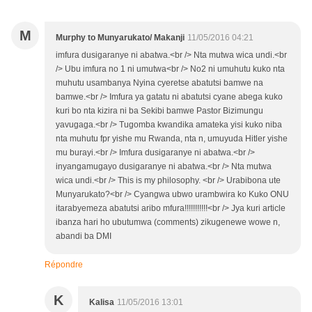
M
Murphy to Munyarukato/ Makanji
11/05/2016 04:21
imfura dusigaranye ni abatwa.<br /> Nta mutwa wica undi.<br
/> Ubu imfura no 1 ni umutwa<br /> No2 ni umuhutu kuko nta
muhutu usambanya Nyina cyeretse abatutsi bamwe na
bamwe.<br /> Imfura ya gatatu ni abatutsi cyane abega kuko
kuri bo nta kizira ni ba Sekibi bamwe Pastor Bizimungu
yavugaga.<br /> Tugomba kwandika amateka yisi kuko niba
nta muhutu fpr yishe mu Rwanda, nta n, umuyuda Hitler yishe
mu burayi.<br /> Imfura dusigaranye ni abatwa.<br />
inyangamugayo dusigaranye ni abatwa.<br /> Nta mutwa
wica undi.<br /> This is my philosophy. <br /> Urabibona ute
Munyarukato?<br /> Cyangwa ubwo urambwira ko Kuko ONU
itarabyemeza abatutsi aribo mfura!!!!!!!!!!!<br /> Jya kuri article
ibanza hari ho ubutumwa (comments) zikugenewe wowe n,
abandi ba DMI
Répondre
K
Kalisa
11/05/2016 13:01