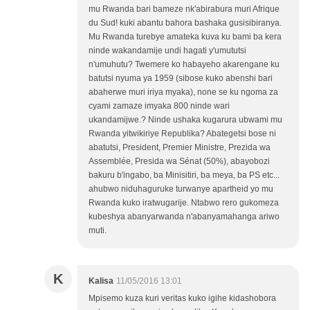
mu Rwanda bari bameze nk'abirabura muri Afrique
du Sud! kuki abantu bahora bashaka gusisibiranya.
Mu Rwanda turebye amateka kuva ku bami ba kera
ninde wakandamije undi hagati y'umututsi
n'umuhutu? Twemere ko habayeho akarengane ku
batutsi nyuma ya 1959 (sibose kuko abenshi bari
abaherwe muri iriya myaka), none se ku ngoma za
cyami zamaze imyaka 800 ninde wari
ukandamijwe.? Ninde ushaka kugarura ubwami mu
Rwanda yitwikiriye Republika? Abategetsi bose ni
abatutsi, President, Premier Ministre, Prezida wa
Assemblée, Presida wa Sénat (50%), abayobozi
bakuru b'ingabo, ba Minisitiri, ba meya, ba PS etc...
ahubwo niduhaguruke turwanye apartheid yo mu
Rwanda kuko iratwugarije. Ntabwo rero gukomeza
kubeshya abanyarwanda n'abanyamahanga ariwo
muti.
K
Kalisa
11/05/2016 13:01
Mpisemo kuza kuri veritas kuko igihe kidashobora