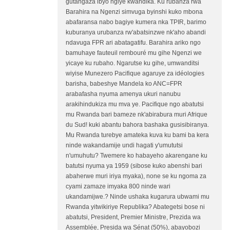
gutangaza ibyo ngiye kwandika. Ku rubanza rwa
Barahira na Ngenzi simvuga byinshi kuko mbona
abafaransa nabo bagiye kumera nka TPIR, barimo
kuburanya urubanza rw'abatsinzwe nk'aho abandi
ndavuga FPR ari abatagatifu. Barahira ariko ngo
bamuhaye fauteuil rembouré mu gihe Ngenzi we
yicaye ku rubaho. Ngarutse ku gihe, umwanditsi
wiyise Munezero Pacifique agaruye za idéologies
barisha, babeshye Mandela ko ANC=FPR
arabafasha nyuma amenya ukuri nanubu
arakihindukiza mu mva ye. Pacifique ngo abatutsi
mu Rwanda bari bameze nk'abirabura muri Afrique
du Sud! kuki abantu bahora bashaka gusisibiranya.
Mu Rwanda turebye amateka kuva ku bami ba kera
ninde wakandamije undi hagati y'umututsi
n'umuhutu? Twemere ko habayeho akarengane ku
batutsi nyuma ya 1959 (sibose kuko abenshi bari
abaherwe muri iriya myaka), none se ku ngoma za
cyami zamaze imyaka 800 ninde wari
ukandamijwe.? Ninde ushaka kugarura ubwami mu
Rwanda yitwikiriye Republika? Abategetsi bose ni
abatutsi, President, Premier Ministre, Prezida wa
Assemblée, Presida wa Sénat (50%), abayobozi