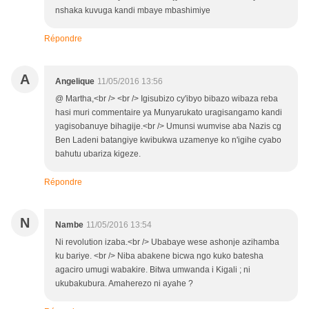
nshaka kuvuga kandi mbaye mbashimiye
Répondre
A
Angelique
11/05/2016 13:56
@ Martha,<br /> <br /> Igisubizo cy'ibyo bibazo wibaza reba
hasi muri commentaire ya Munyarukato uragisangamo kandi
yagisobanuye bihagije.<br /> Umunsi wumvise aba Nazis cg
Ben Ladeni batangiye kwibukwa uzamenye ko n'igihe cyabo
bahutu ubariza kigeze.
Répondre
N
Nambe
11/05/2016 13:54
Ni revolution izaba.<br /> Ubabaye wese ashonje azihamba
ku bariye. <br /> Niba abakene bicwa ngo kuko batesha
agaciro umugi wabakire. Bitwa umwanda i Kigali ; ni
ukubakubura. Amaherezo ni ayahe ?