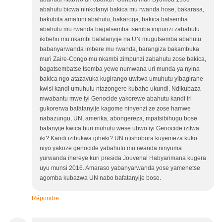
abahutu bicwa ninkotanyi bakica mu rwanda hose, bakarasa,
bakubita amafuni abahutu, bakaroga, bakica batsemba
abahutu mu rwanda bagatsemba tsemba impunzi zabahutu
ikibeho mu nkambi bafatanyije na UN mugutsemba abahutu
babanyarwanda imbere mu rwanda, barangiza bakambuka
muri Zaire-Congo mu nkambi zimpunzi zabahutu zose bakica,
bagatsembatse tsemba yewe numwana uri munda ya nyina
bakica ngo atazavuka kugirango uwitwa umuhutu yibagirane
kwisi kandi umuhutu ntazongere kubaho ukundi. Ndikubaza
mwabantu mwe iyi Genocide yakorewe abahutu kandi iri
gukorerwa bafatanyije kagome ninyenzi ze zose hamwe
nabazungu, UN, amerika, abongereza, mpatsibihugu bose
bafanyije kwica buri muhutu wese ubwo iyi Genocide izitwa
iki? Kandi izibukwa giheki? UN ntishobora kuyemeza kuko
niyo yakoze genocide yabahutu mu rwanda ninyuma
yurwanda ihereye kuri presida Jouvenal Habyarimana kugera
uyu munsi 2016. Amaraso yabanyarwanda yose yamenetse
agomba kubazwa UN nabo bafatanyije bose.
Répondre