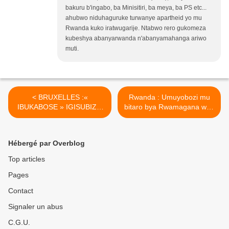
bakuru b'ingabo, ba Minisitiri, ba meya, ba PS etc...
ahubwo niduhaguruke turwanye apartheid yo mu
Rwanda kuko iratwugarije. Ntabwo rero gukomeza
kubeshya abanyarwanda n'abanyamahanga ariwo
muti.
< BRUXELLES :«
Rwanda : Umuyobozi mu
IBUKABOSE » IGISUBIZO
bitaro bya Rwamagana wari
CY’UBUMWE
waburiwe irengero yongeye
N’UBWIYUNGE
kuboneka ariko yategetswe
KITANYUZE LETA YA
kutavuga ibyamubayeho ! >
Hébergé par Overblog
KIGALI N’ABAMBALI BAYO.
Top articles
Pages
Contact
Signaler un abus
C.G.U.