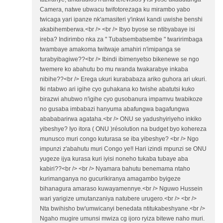
Camera, natwe ubwacu twifotorezaga ku mirambo yabo
twicaga yari ipanze nk'amasiteri y'inkwi kandi uwishe benshi
akabihemberwa.<br /> <br /> Ibyo byose se ntibyabaye isi
ireba? Indirimbo nka za " Tubatsembatsembe " twaririmbaga
twambaye amakoma twitwaje amahiri n'imipanga se
turabyibagiwe??<br /> Ibindi ibimenyetso bikenewe se ngo
twemere ko abahutu bo mu rwanda twakarabye inkaba
nibihe??<br /> Erega ukuri kurababaza ariko guhora ari ukuri.
Iki ntabwo ari igihe cyo guhakana ko twishe abatutsi kuko
birazwi ahubwo n'igihe cyo gusobanura impamvu twabikoze
no gusaba imbabazi hanyuma abafungwa bagafungwa
abababarirwa agataha.<br /> ONU se yadushyiriyeho inkiko
yibeshye? Iyo itora ( ONU )résolution na budget byo kohereza
munusco muri congo kuturasa se iba yibeshye? <br /> Ngo
impunzi z'abahutu muri Congo ye!! Hari izindi mpunzi se ONU
yugeze ijya kurasa kuri iyisi noneho tukaba tubaye aba
kabiri??<br /> <br /> Nyamara bahutu benemama ntaho
kurimanganya no gucurikiranya amagambo byigeze
bihanagura amaraso kuwayamennye.<br /> Nguwo Hussein
wari yarigize umutanzaniya natubere urugero.<br /> <br />
Nta bwihisho bw'umwicanyi benedata ntitukabeshyane.<br />
Ngaho mugire umunsi mwiza cg ijoro ryiza bitewe naho muri.