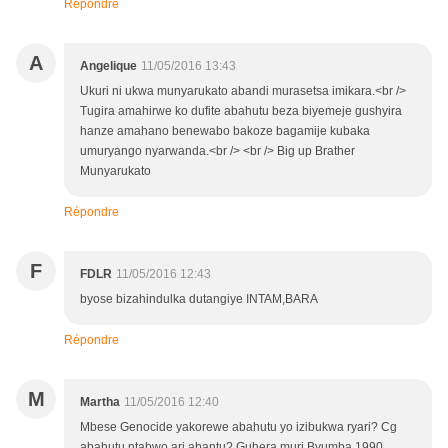
Répondre
A
Angelique
11/05/2016 13:43
Ukuri ni ukwa munyarukato abandi murasetsa imikara.<br />
Tugira amahirwe ko dufite abahutu beza biyemeje gushyira
hanze amahano benewabo bakoze bagamije kubaka
umuryango nyarwanda.<br /> <br /> Big up Brather
Munyarukato
Répondre
F
FDLR
11/05/2016 12:43
byose bizahindulka dutangiye INTAM,BARA
Répondre
M
Martha
11/05/2016 12:40
Mbese Genocide yakorewe abahutu yo izibukwa ryari? Cg
abahutu ntabwo ari abantu? Guhera muri Byumba 1990