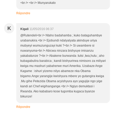
<br /> <br /> Munyarukato
Répondre
K
Kigali
11/05/2016 06:37
@Rutendeli<br /> Ntaho badahamba ; kuko bataguhambye
urabanukira.<br /> Ejobundi ndalyalyata akinduye uriya
mubyeyi wumuzunguzayi kuki ?<br /> Si uwambere si
nuwanyuma<br /> Abicwa ninzara bishyuye imisanzu
yakabatunze ?<br /> Abakene burwanda :tutsi ,twa,hutu ; aho
kubagabulira barabica ; kandi bishyurirwa nimisoro za miliyari
kwiga mu mashuri yabaherwe muri Amerika. Uzabaze Ange
Kagame : ishuri yizemo nilyo abameze nka Obama
bigamo.Ange yarangije kwishyura mbere yo gutangira kwiga
.Mu gihe Petezida Obama acyishyura ayo yagujije ngo yige
kandi ari Chef wigihangange.<br /> Ngiyo demuktasi i
Rwanda. Ako kababaro kose tugomba kugaca byanze
bikunze!
Répondre