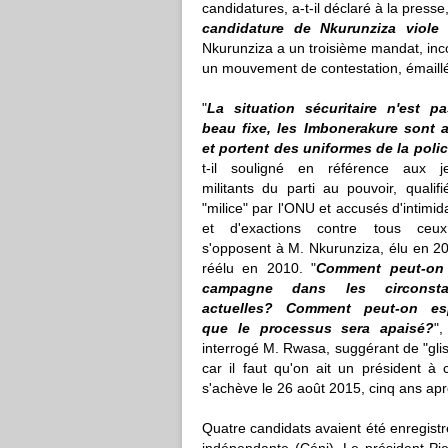
candidatures, a-t-il déclaré à la presse,
candidature de Nkurunziza viole 
Nkurunziza a un troisième mandat, inco
un mouvement de contestation, émaillé 
"
La situation sécuritaire n'est p
beau fixe, les Imbonerakure sont 
et portent des uniformes de la poli
t-il souligné en référence aux j
militants du parti au pouvoir, qualif
"milice" par l'ONU et accusés d'intimid
et d'exactions contre tous ceu
s'opposent à M. Nkurunziza, élu en 2
réélu en 2010. "
Comment peut-on 
campagne dans les circonsta
actuelles? Comment peut-on es
que le processus sera apaisé?
",
interrogé M. Rwasa, suggérant de "glis
car il faut qu'on ait un président à
s'achève le 26 août 2015, cinq ans apr
Quatre candidats avaient été enregist