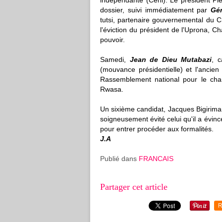
indépendante (Céni). Le président Pi
dossier, suivi immédiatement par
Gér
tutsi, partenaire gouvernemental du 
l'éviction du président de l'Uprona, Ch
pouvoir.
Samedi,
Jean de Dieu Mutabazi
, c
(mouvance présidentielle) et l'ancie
Rassemblement national pour le cha
Rwasa.
Un sixième candidat, Jacques Bigirima
soigneusement évité celui qu'il a évinc
pour entrer procéder aux formalités.
J.A
Publié dans
FRANCAIS
Partager cet article
R