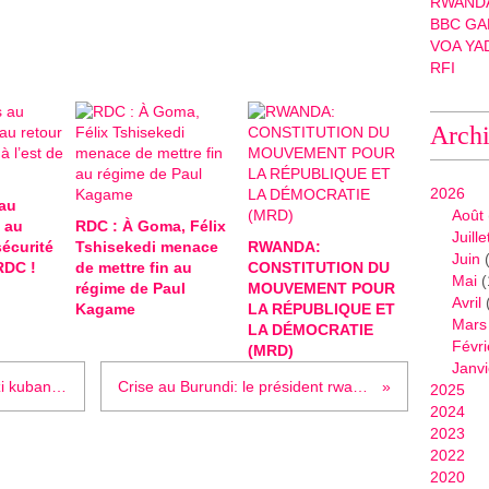
RWANDA
BBC GA
VOA YA
RFI
Arch
2026
au
Août
 au
RDC : À Goma, Félix
Juille
sécurité
Tshisekedi menace
RWANDA:
Juin
(
 RDC !
de mettre fin au
CONSTITUTION DU
Mai
(
régime de Paul
MOUVEMENT POUR
Avril
Kagame
LA RÉPUBLIQUE ET
Mars
LA DÉMOCRATIE
Févri
(MRD)
Janvi
Burundi : iki ni igihe cy’ubushishozi kubanyepolitiki batavuga rumwe na Nkurunziza !
Crise au Burundi: le président rwandais critique l’attitude de Nkurunziza
2025
2024
2023
2022
2020