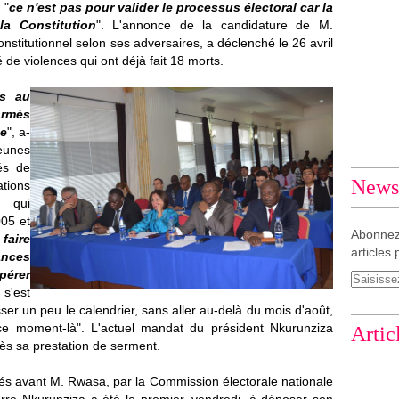
 "
ce n'est pas pour valider le processus électoral car la
la Constitution
".
L'annonce de la candidature de M.
nstitutionnel selon ses adversaires, a déclenché le 26 avril
de violences qui ont déjà fait 18 morts.
as au
armés
ce
", a-
eunes
iés de
Newsl
ations
x qui
005 et
Abonnez
faire
articles 
nces
pérer
 s'est
ser un peu le calendrier, sans aller au-delà du mois d'août,
 ce moment-là". L'actuel mandat du président Nkurunziza
Artic
ès sa prestation de serment.
rés avant M. Rwasa, par la Commission électorale nationale