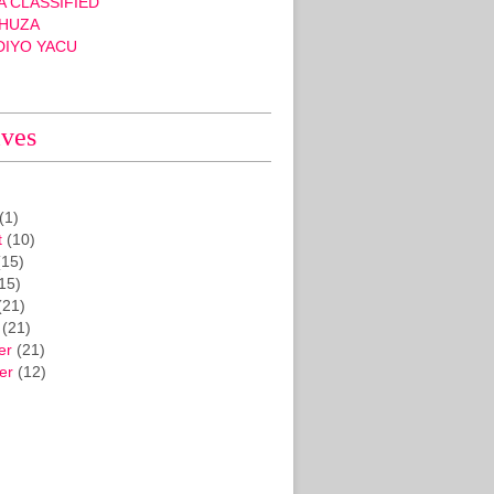
 CLASSIFIED
HUZA
DIYO YACU
ives
(1)
t
(10)
15)
15)
(21)
(21)
er
(21)
er
(12)