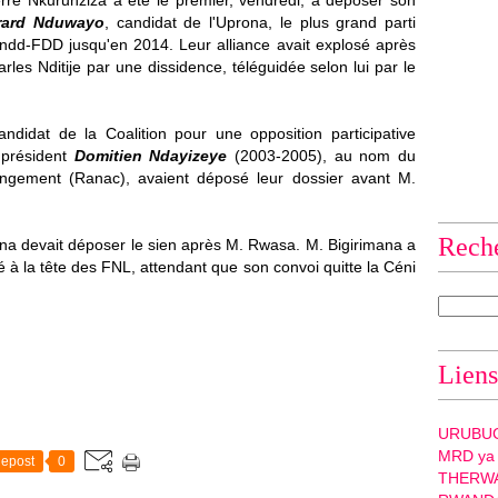
erre Nkurunziza a été le premier, vendredi, à déposer son
ard Nduwayo
, candidat de l'Uprona, le plus grand parti
Cndd-FDD jusqu'en 2014. Leur alliance avait explosé après
arles Nditije par une dissidence, téléguidée selon lui par le
andidat de la Coalition pour une opposition participative
n président
Domitien Ndayizeye
(2003-2005), au nom du
ngement (Ranac), avaient déposé leur dossier avant M.
Rech
na devait déposer le sien après M. Rwasa. M. Bigirimana a
é à la tête des FNL, attendant que son convoi quitte la Céni
Liens
URUBU
MRD ya
epost
0
THERW