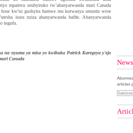
ariyo mpamvu urubyiruko rw’abanyarwanda muri Canada
uri hose kw'isi gushyira hamwe mu kurwanya umuntu wese
utesha isura nziza abanyarwanda bafite. Abanyarwanda
o ingufu.
sa na nyuma ya misa yo kwibuka Patrick Karegeya y'ejo
 muri Canada
Newsl
Abonnez
articles 
Artic