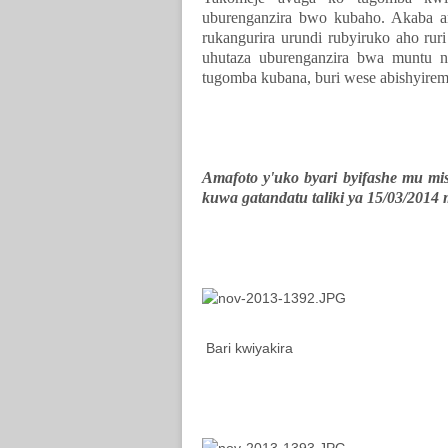
uburenganzira bwo kubaho. Akaba 
rukangurira urundi rubyiruko aho r
uhutaza uburenganzira bwa muntu n'
tugomba kubana, buri wese abishyirem
Amafoto y'uko byari byifashe mu mi
kuwa gatandatu taliki ya 15/03/2014
Bari kwiyakira