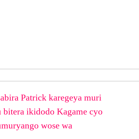
bira Patrick karegeya muri
 bitera ikidodo Kagame cyo
 umuryango wose wa