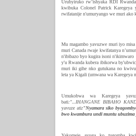
Urubyiruko rw’ishyaka RDI Rwanda
kwibuka Colonel Patrick Karegeya 
rwifatanije n'umuryango we muri ako 
Mu magambo yavuzwe muri iyo misa n
muri Canada rwaje kwifatanya n’umu
n'ibibazo byo kugira isoni n'ikimwar
y'u Rwanda kubera ibikorwa by'ubwica
muri iki gihe nko gutukana no kwiv
leta ya Kigali (umwana wa Karegeya 
Umukobwa wa Karegeya yavuz
bati
:"...IHANGANE BIBAHO KAN
yavuze ati
:"Nyamara siko byagombye
bwo kwambura undi muntu ubuzima
Yakomeje avuga ko tugomba kw