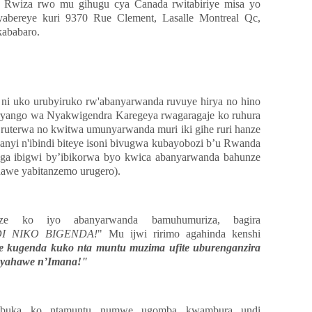
 Rwiza rwo mu gihugu cya Canada rwitabiriye misa yo
yabereye kuri 9370 Rue Clement, Lasalle Montreal Qc,
kababaro.
i uko urubyiruko rw'abanyarwanda ruvuye hirya no hino
ryango wa Nyakwigendra Karegeya rwagaragaje ko ruhura
o ruterwa no kwitwa umunyarwanda muri iki gihe ruri hanze
nyi n'ibindi biteye isoni bivugwa kubayobozi b’u Rwanda
uga ibigwi by’ibikorwa byo kwica abanyarwanda bahunze
nawe yabitanzemo urugero).
e ko iyo abanyarwanda bamuhumuriza, bagira
DI NIKO BIGENDA!
" Mu ijwi ririmo agahinda kenshi
 kugenda kuko nta muntu muzima ufite uburenganzira
 yahawe n’Imana!"
ibuka ko ntamuntu numwe ugomba kwambura undi