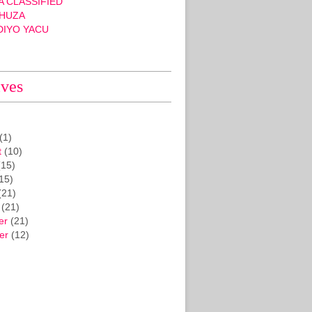
 CLASSIFIED
HUZA
DIYO YACU
ives
(1)
t
(10)
15)
15)
(21)
(21)
er
(21)
er
(12)