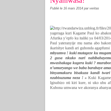
Nyamwasa!
Publié le
16 mars 2014
par veritas
yageraga kuri Kagame Paul ko abak
Afurika y’epfo ku italiki ya 04/03/
Paul yateranyije mu nama abo bako
ikarishye kandi ari guhonda agapfunsi 
mbyumva ! kuki mutageze ku mugam
2 gusa nkuko nari nabibahayemo
mwashakaga kugera kuki ? murabon
n’umuryango we baba barabaye amate
binyamakuru bisakuza kandi twar
nzabisuzuma neza ! »
Kuki Kagame 
Igisubizo nti kiri kure, ni uko ubu 
Kubona umwana we akoranya abanyar