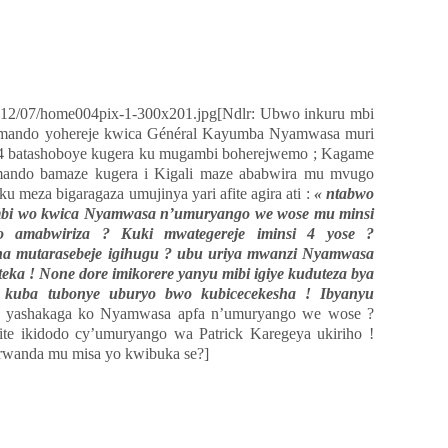
[Ndlr: Ubwo inkuru mbi
omando yohereje kwica Général Kayumba Nyamwasa muri
2014 batashoboye kugera ku mugambi boherejwemo ; Kagame
mando bamaze kugera i Kigali maze ababwira mu mvugo
ku meza bigaragaza umujinya yari afite agira ati :
« ntabwo
bi wo kwica Nyamwasa n’umuryango we wose mu minsi
 amabwiriza ? Kuki mwategereje iminsi 4 yose ?
a mutarasebeje igihugu ? ubu uriya mwanzi Nyamwasa
ka ! None dore imikorere yanyu mibi igiye kuduteza bya
i kuba tubonye uburyo bwo kubicecekesha ! Ibyanyu
yashakaga ko Nyamwasa apfa n’umuryango we wose ?
afite ikidodo cy’umuryango wa Patrick Karegeya ukiriho !
wanda mu misa yo kwibuka se?]