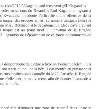
L’Ougandais
 voler au secours du Rwandais Paul Kagame en agitant à
 Rwandais. Il redoute l’efficacité d’une offensive de la
 à traquer des groupes armés, au nombre desquels figure le
sur Mary Robinson et le département d’Etat a payé d’autant
la traque est au point mort. L’ultimatum de la Brigade
te à l’agitation de l’épouvantail de ce fonds de commerce de
que démocratique du Congo a frôlé un tournant décisif, il y a
ont repris du poil de la bête. Leur montée en puissance et
lusieurs localités sous contrôle du M23. Aussitôt, la Brigade
ttre réellement en mouvement, afin de donner l’estocade à
roupes armés.
lancé afin d’imposer une zone de sécurité dans l’espace