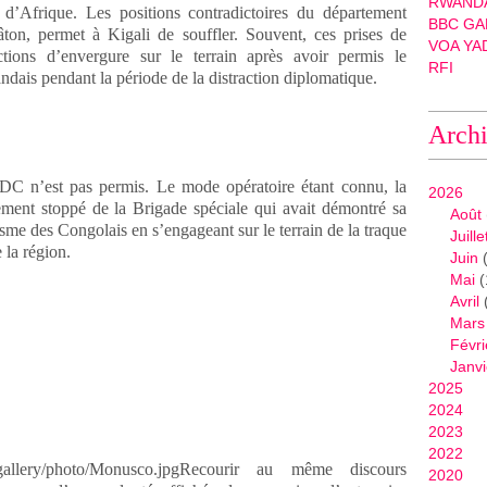
RWANDA
e d’Afrique. Les positions contradictoires du département
BBC GA
âton, permet à Kigali de souffler. Souvent, ces prises de
VOA YA
tions d’envergure sur le terrain après avoir permis le
RFI
andais pendant la période de la distraction diplomatique.
Arch
DC n’est pas permis. Le mode opératoire étant connu, la
2026
tement stoppé de la Brigade spéciale qui avait démontré sa
Août
isme des Congolais en s’engageant sur le terrain de la traque
Juille
 la région.
Juin
(
Mai
(
Avril
Mars
Févri
Janvi
2025
2024
2023
2022
Recourir au même discours
2020