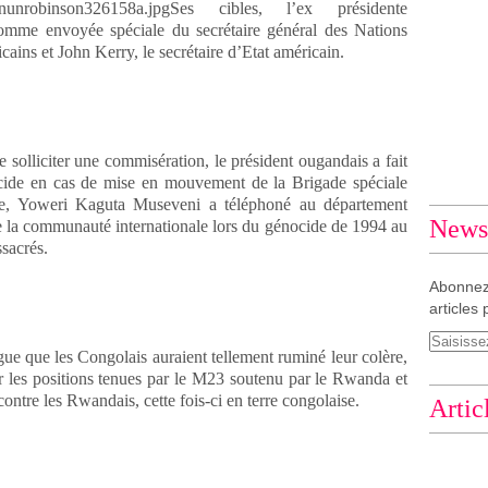
Ses cibles, l’ex présidente
omme envoyée spéciale du secrétaire général des Nations
cains et John Kerry, le secrétaire d’Etat américain.
 solliciter une commisération, le président ougandais a fait
cide en cas de mise en mouvement de la Brigade spéciale
ire, Yoweri Kaguta Museveni a téléphoné au département
Newsl
 de la communauté internationale lors du génocide de 1994 au
sacrés.
Abonnez
articles 
rgue que les Congolais auraient tellement ruminé leur colère,
r les positions tenues par le M23 soutenu par le Rwanda et
ntre les Rwandais, cette fois-ci en terre congolaise.
Artic