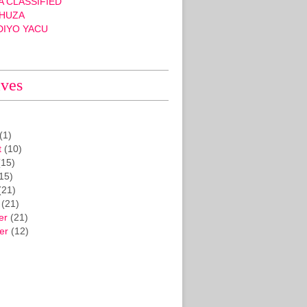
 CLASSIFIED
HUZA
DIYO YACU
ives
(1)
t
(10)
15)
15)
(21)
(21)
er
(21)
er
(12)