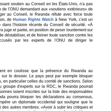
ssant soutien au Conseil en les États-Unis, n'a pas
n de l'ONU demandant aux «soutiens extérieurs» de
ger au Conseil, le Rwanda réfute avec force toute
ion, de
Human Rights Watch
à New York, c'est un
» dans l'histoire récente du Conseil de sécurité. «À
ra juge et partie, en position de peser lourdement sur
de dé­stabiliser, et de freiner toute sanction contre les
ccusés par les experts de l'ONU de diriger le
tent en coulisse que la présence du Rwanda au
 sur le dossier. Le pays peut par exemple bloquer
, en particulier celles du comité de sanctions. Selon
 groupe d'experts sur la RDC, le Rwanda pourrait
onnes soient inscrites sur la liste des responsables
da pourra bloquer les déclarations au consensus,
empère un diplomate occidental qui souligne que le
des autres membres. «Avoir à subir les critiques et