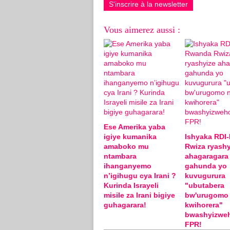
S'inscrire à la newsletter
Vous aimerez aussi :
Ese Amerika yaba
igiye kumanika
Ishyaka RDI
amaboko mu
Rwiza ryashy
ntambara
ahagaragara
ihanganyemo
gahunda yo
n’igihugu cya Irani ?
kuvugurura
Kurinda Israyeli
"ubutabera
misile za Irani bigiye
bw'urugomo
guhagarara!
kwihorera"
bwashyizwe
FPR!