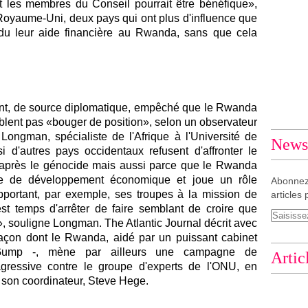
t les membres du Conseil pourrait être bénéfique»,
le Royaume-Uni, deux pays qui ont plus d'influence que
ndu leur aide financière au Rwanda, sans que cela
i ont, de source diplomatique, empêché que le Rwanda
emblent pas «bouger de position», selon un observateur
Longman, spécialiste de l'Afrique à l'Université de
Newsl
i d'autres pays occidentaux refusent d'affronter le
 après le génocide mais aussi parce que le Rwanda
e de développement économique et joue un rôle
Abonnez
pportant, par exemple, ses troupes à la mission de
articles 
 est temps d'arrêter de faire semblant de croire que
», souligne Longman. The Atlantic Journal décrit avec
 façon dont le Rwanda, aidé par un puissant cabinet
 Gump -, mène par ailleurs une campagne de
Artic
gressive contre le groupe d'experts de l'ONU, en
 son coordinateur, Steve Hege.