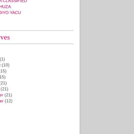
 CLASSIFIED
HUZA
DIYO YACU
ives
(1)
t
(10)
15)
15)
(21)
(21)
er
(21)
er
(12)