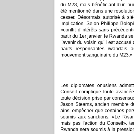
du M23, mais bénéficiant d'un pui
été mentionné dans une résolutio
cesser. Désormais autorisé à sié
implication. Selon Philippe Bolop
«conflit d'intérêts sans précédent
partir du 1er janvier, le Rwanda se
l'avenir du voisin qu'il est accusé 
hauts responsables rwandais a
mouvement sanguinaire du M23.»
Les diplomates onusiens admet
Conseil complique toute avancée
toute décision prise par consensus
Jason Stearns, ancien membre du
ainsi empêcher que certaines pers
soumis aux sanctions. «Le Rwan
mais pas l'action du Conseil», t
Rwanda sera soumis à la pression 