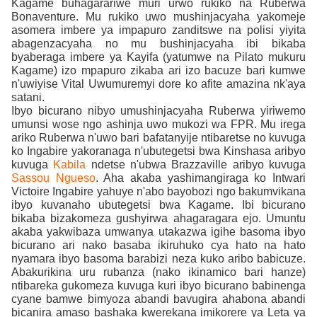
Kagame buhagarariwe muri urwo rukiko na Ruberwa
Bonaventure. Mu rukiko uwo mushinjacyaha yakomeje
asomera imbere ya impapuro zanditswe na polisi yiyita
abagenzacyaha no mu bushinjacyaha ibi bikaba
byaberaga imbere ya Kayifa (yatumwe na Pilato mukuru
Kagame) izo mpapuro zikaba ari izo bacuze bari kumwe
n'uwiyise Vital Uwumuremyi dore ko afite amazina nk'aya
satani.
Ibyo bicurano nibyo umushinjacyaha Ruberwa yiriwemo
umunsi wose ngo ashinja uwo mukozi wa FPR. Mu irega
ariko Ruberwa n'uwo bari bafatanyije ntibaretse no kuvuga
ko Ingabire yakoranaga n'ubutegetsi bwa Kinshasa aribyo
kuvuga
Kabila
ndetse n'ubwa Brazzaville aribyo kuvuga
Sassou Ngueso
. Aha akaba yashimangiraga ko Intwari
Victoire Ingabire yahuye n'abo bayobozi ngo bakumvikana
ibyo kuvanaho ubutegetsi bwa Kagame. Ibi bicurano
bikaba bizakomeza gushyirwa ahagaragara ejo. Umuntu
akaba yakwibaza umwanya utakazwa igihe basoma ibyo
bicurano ari nako basaba ikiruhuko cya hato na hato
nyamara ibyo basoma barabizi neza kuko aribo babicuze.
Abakurikina uru rubanza (nako ikinamico bari hanze)
ntibareka gukomeza kuvuga kuri ibyo bicurano babinenga
cyane bamwe bimyoza abandi bavugira ahabona abandi
bicanira amaso bashaka kwerekana imikorere ya Leta ya