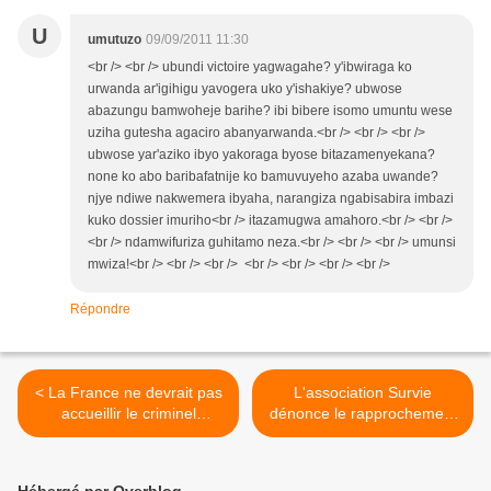
U
umutuzo
09/09/2011 11:30
<br /> <br /> ubundi victoire yagwagahe? y'ibwiraga ko
urwanda ar'igihigu yavogera uko y'ishakiye? ubwose
abazungu bamwoheje barihe? ibi bibere isomo umuntu wese
uziha gutesha agaciro abanyarwanda.<br /> <br /> <br />
ubwose yar'aziko ibyo yakoraga byose bitazamenyekana?
none ko abo baribafatnije ko bamuvuyeho azaba uwande?
njye ndiwe nakwemera ibyaha, narangiza ngabisabira imbazi
kuko dossier imuriho<br /> itazamugwa amahoro.<br /> <br />
<br /> ndamwifuriza guhitamo neza.<br /> <br /> <br /> umunsi
mwiza!<br /> <br /> <br /> <br /> <br /> <br /> <br />
Répondre
< La France ne devrait pas
L'association Survie
accueillir le criminel
dénonce le rapprochement
président Paul Kagame sur
Kagamé-Sarkozy. >
son territoire