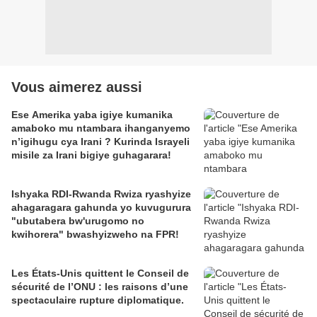
Vous aimerez aussi
Ese Amerika yaba igiye kumanika
amaboko mu ntambara ihanganyemo
n’igihugu cya Irani ? Kurinda Israyeli
misile za Irani bigiye guhagarara!
Ishyaka RDI-Rwanda Rwiza ryashyize
ahagaragara gahunda yo kuvugurura
"ubutabera bw'urugomo no
kwihorera" bwashyizweho na FPR!
Les États-Unis quittent le Conseil de
sécurité de l’ONU : les raisons d’une
spectaculaire rupture diplomatique.