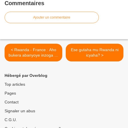
Commentaires
Ajouter un commentaire
< Rwanda - France : Aho
Ese gutaha mu Rwanda ni
bukera abanyoye inzoga zo
icyaha? >
kwakira Kagame i Paris
bazazishyuzwa !
Hébergé par Overblog
Top articles
Pages
Contact
Signaler un abus
C.G.U.