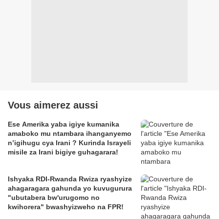
Vous aimerez aussi
Ese Amerika yaba igiye kumanika
amaboko mu ntambara ihanganyemo
n’igihugu cya Irani ? Kurinda Israyeli
misile za Irani bigiye guhagarara!
Ishyaka RDI-Rwanda Rwiza ryashyize
ahagaragara gahunda yo kuvugurura
"ubutabera bw'urugomo no
kwihorera" bwashyizweho na FPR!