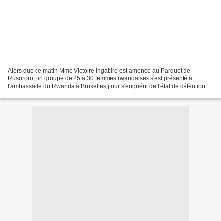
Alors que ce matin Mme Victoire Ingabire est amenée au Parquet de
Rusororo, un groupe de 25 à 30 femmes rwandaises s'est présenté à
l'ambassade du Rwanda à Bruxelles pour s'enquérir de l'état de détention
de leur compatriote. Après une attente de plus...