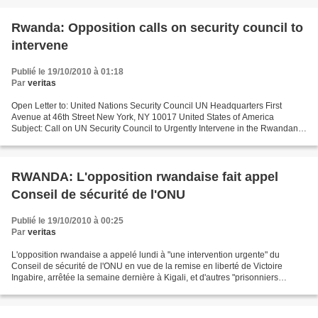
Rwanda: Opposition calls on security council to
intervene
Publié le 19/10/2010 à 01:18
Par
veritas
Open Letter to: United Nations Security Council UN Headquarters First
Avenue at 46th Street New York, NY 10017 United States of America
Subject: Call on UN Security Council to Urgently Intervene in the Rwandan
Political Crisis and the Immediate Release...
RWANDA: L'opposition rwandaise fait appel
Conseil de sécurité de l'ONU
Publié le 19/10/2010 à 00:25
Par
veritas
L'opposition rwandaise a appelé lundi à "une intervention urgente" du
Conseil de sécurité de l'ONU en vue de la remise en liberté de Victoire
Ingabire, arrêtée la semaine dernière à Kigali, et d'autres "prisonniers
politiques". Les signataires soulignent...