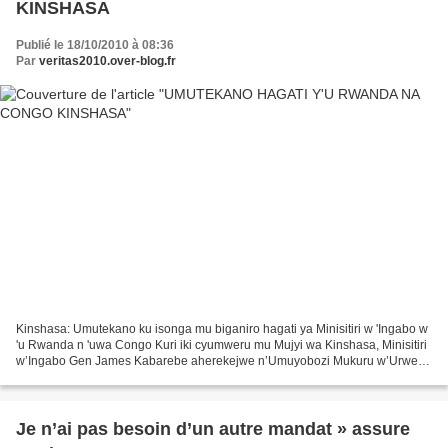
KINSHASA
Publié le 18/10/2010 à 08:36
Par
veritas2010.over-blog.fr
Kinshasa: Umutekano ku isonga mu biganiro hagati ya Minisitiri w 'Ingabo w
'u Rwanda n 'uwa Congo Kuri iki cyumweru mu Mujyi wa Kinshasa, Minisitiri
w’Ingabo Gen James Kabarebe aherekejwe n’Umuyobozi Mukuru w’Urwego
rw’Ubutasi rwa Gisirikare rw’u Rwanda,...
Je n’ai pas besoin d’un autre mandat » assure