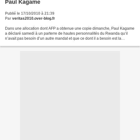
Paul Kagame
Publié le 17/10/2010 à 21:39
Par
veritas2010.over-blog.fr
Dans une allocation dont AFP a obtenue une copie dimanche, Paul Kagame
a déclaré samedi à un parterre de hautes personnalités du Rwanda qu’il
n’avait pas besoin d’un autre mandat et que ce dont il a besoin est la
continuité dans le développement. Au cours...