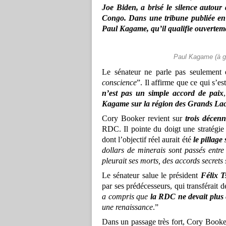
Joe Biden, a brisé le silence autour
Congo. Dans une tribune publiée en 4
Paul Kagame, qu’il qualifie ouvertem
Paul Kagame (à ga
Le sénateur ne parle pas seulement en
conscience
”. Il affirme que ce qui s
n’est pas un simple accord de paix
Kagame sur la région des Grands Lacs
Cory Booker revient sur
trois décenn
RDC. Il pointe du doigt une stratégie 
dont l’objectif réel aurait été
le pillage
dollars de minerais sont passés entre
pleurait ses morts, des accords secrets
Le sénateur salue le président
Félix T
par ses prédécesseurs, qui transférait
a compris que
la RDC ne devait plus 
une renaissance
.”
Dans un passage très fort, Cory Book