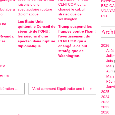
RWANDA
BBC GA
VOA YA
RFI
Les États-Unis
quittent le Conseil de
Trump suspend les
Arch
sécurité de l’ONU :
frappes contre l'Iran :
-Rwanda
les raisons d’une
l'avertissement du
ize
spectaculaire rupture
CENTCOM qui a
2026
diplomatique.
changé le calcul
Août
stratégique de
Washington.
Juille
Juin
(
 no
Mai
(
Avril
ho na
Mars
Févri
Janvi
Manifestation à Bruxelles pour la libération de Victoire Ingabire : l’opposition rwandaise intensifie la pression internationale.
Voici comment Kigali traite une femme ayant voulu se présenter à la présidentielle de 2010.
2025
2024
2023
2022
2020