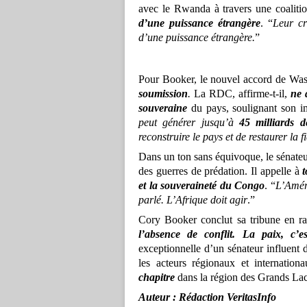
avec le Rwanda à travers une coaliti
d’une puissance étrangère
. “
Leur cr
d’une puissance étrangère.
”
Pour Booker, le nouvel accord de Wa
soumission
.
La RDC, affirme-t-il,
ne 
souveraine
du pays, soulignant son i
peut générer jusqu’à
45 milliards 
reconstruire le pays et de restaurer la 
Dans un ton sans équivoque, le sénate
des guerres de prédation. Il appelle à
et la souveraineté du Congo
. “
L’Amér
parlé. L’Afrique doit agir
.”
Cory Booker conclut sa tribune en ra
l’absence de conflit. La paix, c’e
exceptionnelle d’un sénateur influen
les acteurs régionaux et internatio
chapitre
dans la région des Grands Lac
Auteur :
Rédaction VeritasInfo