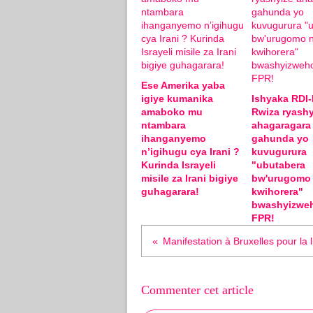
Ese Amerika yaba
igiye kumanika
Ishyaka RDI
amaboko mu
Rwiza ryashy
ntambara
ahagaragara
ihanganyemo
gahunda yo
n’igihugu cya Irani ?
kuvugurura
Kurinda Israyeli
"ubutabera
misile za Irani bigiye
bw'urugomo
guhagarara!
kwihorera"
bwashyizwe
FPR!
Commenter cet article