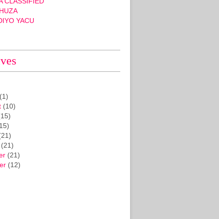
 CLASSIFIED
HUZA
DIYO YACU
ives
(1)
t
(10)
15)
15)
(21)
(21)
er
(21)
er
(12)