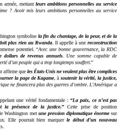
on armée, mettant
leurs ambitions personnelles au service
ime ? Avoir mis leurs ambitions personnelles au service
shington symbolise
la fin du chantage, de la peur, et de la
doit plus rien au Rwanda
. Il appelle à une
reconstruction
mmense potentiel. “
Avec une bonne gouvernance, la RDC
de dollars de revenus annuels
. Une somme capable de
fierté d’un peuple qui a trop longtemps souffert
.”
ur affirme que
les États-Unis ne veulent plus être complices
tourner la page de Kagame
, à
soutenir la vérité, la justice,
ique ne financera plus des guerres d’ombre. L’Amérique a
ppelant une vérité fondamentale :
“La paix, ce n’est pas
st la présence de la justice.
”
Cette prise de position
t de Washington met
une pression diplomatique énorme
sur
naux. Elle pourrait bien marquer
le début d’un nouveau
s.