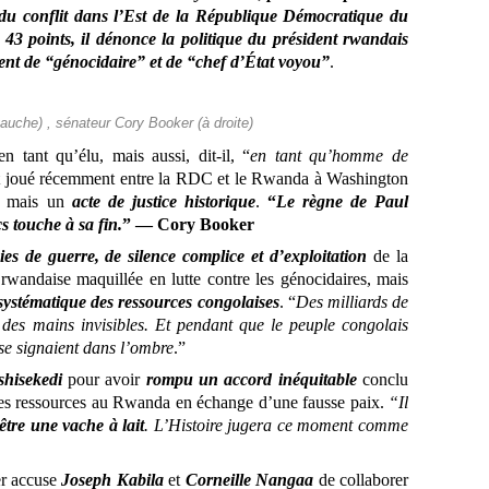
 du conflit dans l’Est de la République Démocratique du
3 points, il dénonce la politique du président rwandais
ent de “génocidaire” et de “chef d’État voyou”
.
uche) , sénateur Cory Booker (à droite)
 tant qu’élu, mais aussi, dit-il, “
en tant qu’homme de
’est joué récemment entre la RDC et le Rwanda à Washington
, mais un
acte de justice historique
.
“
Le règne de Paul
 touche à sa fin.
” — Cory Booker
ies de guerre, de silence complice et d’exploitation
de la
rwandaise maquillée en lutte contre les génocidaires, mais
 systématique des ressources congolaises
. “
Des milliards de
 des mains invisibles. Et pendant que le peuple congolais
 se signaient dans l’ombre
.”
shisekedi
pour avoir
rompu un accord inéquitable
conclu
 des ressources au Rwanda en échange d’une fausse paix.
“Il
être une vache à lait
. L’Histoire jugera ce moment comme
er accuse
Joseph Kabila
et
Corneille Nangaa
de collaborer