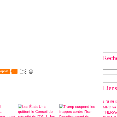
Rech
epost
0
Liens
URUBU
MRD ya
THERW