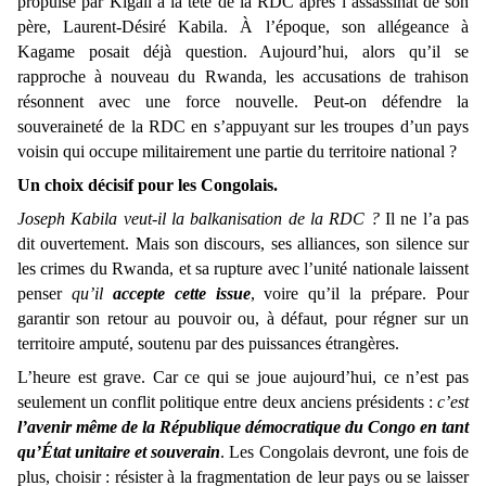
propulsé par Kigali à la tête de la RDC après l’assassinat de son
père, Laurent-Désiré Kabila. À l’époque, son allégeance à
Kagame posait déjà question. Aujourd’hui, alors qu’il se
rapproche à nouveau du Rwanda, les accusations de trahison
résonnent avec une force nouvelle. Peut-on défendre la
souveraineté de la RDC en s’appuyant sur les troupes d’un pays
voisin qui occupe militairement une partie du territoire national ?
Un choix décisif pour les Congolais.
Joseph Kabila veut-il la balkanisation de la RDC ?
Il ne l’a pas
dit ouvertement. Mais son discours, ses alliances, son silence sur
les crimes du Rwanda, et sa rupture avec l’unité nationale laissent
penser
qu’il
accepte cette issue
, voire qu’il la prépare. Pour
garantir son retour au pouvoir ou, à défaut, pour régner sur un
territoire amputé, soutenu par des puissances étrangères.
L’heure est grave. Car ce qui se joue aujourd’hui, ce n’est pas
seulement un conflit politique entre deux anciens présidents :
c’est
l’avenir même de la République démocratique du Congo en tant
qu’État unitaire et souverain
. Les Congolais devront, une fois de
plus, choisir : résister à la fragmentation de leur pays ou se laisser