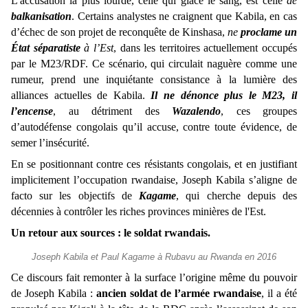
L'accusation la plus lourde, celle qui glace le sang, est celle
de
balkanisation
. Certains analystes ne craignent que Kabila, en cas
d’échec de son projet de reconquête de Kinshasa,
ne
proclame un
État séparatiste
à l’Est
, dans les territoires actuellement occupés
par le M23/RDF. Ce scénario, qui circulait naguère comme une
rumeur, prend une inquiétante consistance à la lumière des
alliances actuelles de Kabila.
Il ne dénonce plus le M23, il
l’encense
, au détriment des
Wazalendo
, ces groupes
d’autodéfense congolais qu’il accuse, contre toute évidence, de
semer l’insécurité.
En se positionnant contre ces résistants congolais, et en justifiant
implicitement l’occupation rwandaise, Joseph Kabila s’aligne de
facto sur les objectifs de
Kagame
, qui cherche depuis des
décennies à contrôler les riches provinces minières de l'Est.
Un retour aux sources : le soldat rwandais.
Joseph Kabila et Paul Kagame à Rubavu au Rwanda en 2016
Ce discours fait remonter à la surface l’origine même du pouvoir
de Joseph Kabila :
ancien soldat de l’armée rwandaise
, il a été