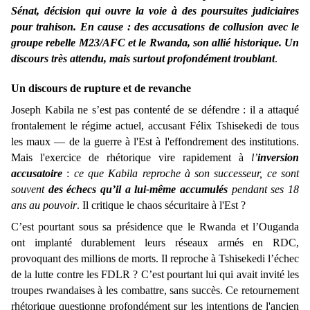
Sénat, décision qui ouvre la voie à des poursuites judiciaires
pour trahison. En cause : des accusations de collusion avec le
groupe rebelle M23/AFC et le Rwanda, son allié historique. Un
discours très attendu, mais surtout profondément troublant
.
Un discours de rupture et de revanche
Joseph Kabila ne s’est pas contenté de se défendre : il a attaqué
frontalement le régime actuel, accusant Félix Tshisekedi de tous
les maux — de la guerre à l'Est à l'effondrement des institutions.
Mais l'exercice de rhétorique vire rapidement à
l’
inversion
accusatoire
:
ce que Kabila reproche à son successeur, ce sont
souvent
des échecs qu’il a lui-même accumulés
pendant ses 18
ans au pouvoir
. Il critique le chaos sécuritaire à l'Est ?
C’est pourtant sous sa présidence que le Rwanda et l’Ouganda
ont implanté durablement leurs réseaux armés en RDC,
provoquant des millions de morts. Il reproche à Tshisekedi l’échec
de la lutte contre les FDLR ? C’est pourtant lui qui avait invité les
troupes rwandaises à les combattre, sans succès. Ce retournement
rhétorique questionne profondément sur les intentions de l'ancien