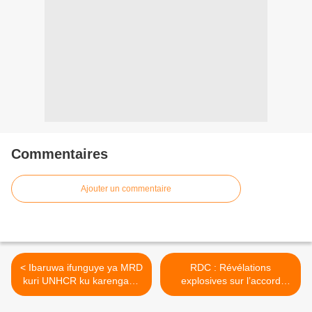
Commentaires
Ajouter un commentaire
< Ibaruwa ifunguye ya MRD
RDC : Révélations
kuri UNHCR ku karengane
explosives sur l’accord
k'impunzi n'abanyekongo
secret entre Tshisekedi et
bari kujyanwa mu Rwanda
Kabila – le jeu dangereux