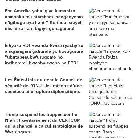
Ese Amerika yaba igiye kumanika
amaboko mu ntambara ihanganyemo
n’igihugu cya Irani ? Kurinda Israyeli
misile za Irani bigiye guhagarara!
Ishyaka RDI-Rwanda Rwiza ryashyize
ahagaragara gahunda yo kuvugurura
"ubutabera bw'urugomo no
kwihorera" bwashyizweho na FPR!
Les États-Unis quittent le Conseil de
sécurité de l’ONU : les raisons d’une
spectaculaire rupture diplomatique.
Trump suspend les frappes contre
l'Iran : l'avertissement du CENTCOM
qui a changé le calcul stratégique de
Washington.