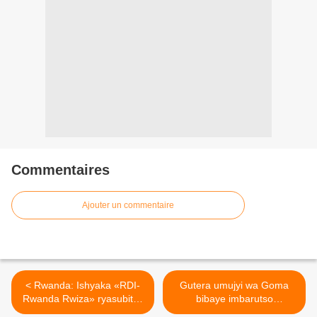
Commentaires
Ajouter un commentaire
< Rwanda: Ishyaka «RDI-
Gutera umujyi wa Goma
Rwanda Rwiza» ryasubitse
bibaye imbarutso
ikiganiro mbwirwaruhame
y’intambara y’akarere kose