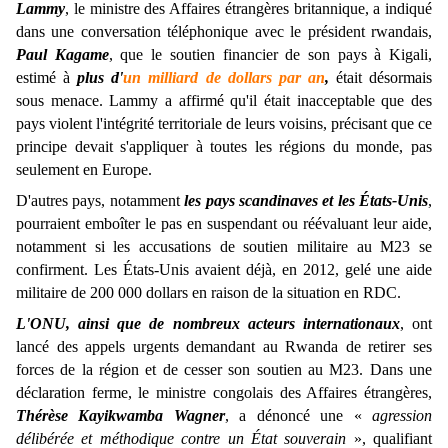
Lammy
, le ministre des Affaires étrangères britannique, a indiqué
dans une conversation téléphonique avec le président rwandais,
Paul Kagame
, que le soutien financier de son pays à Kigali,
estimé à
plus d'
un milliard de dollars par an
,
était désormais
sous menace. Lammy a affirmé qu'il était inacceptable que des
pays violent l'intégrité territoriale de leurs voisins, précisant que ce
principe devait s'appliquer à toutes les régions du monde, pas
seulement en Europe.
D'autres pays, notamment
les pays scandinaves et les États-Unis
,
pourraient emboîter le pas en suspendant ou réévaluant leur aide,
notamment si les accusations de soutien militaire au M23 se
confirment. Les États-Unis avaient déjà, en 2012, gelé une aide
militaire de 200 000 dollars en raison de la situation en RDC.
L'ONU, ainsi que de nombreux acteurs internationaux
, ont
lancé des appels urgents demandant au Rwanda de retirer ses
forces de la région et de cesser son soutien au M23. Dans une
déclaration ferme, le ministre congolais des Affaires étrangères,
Thérèse Kayikwamba Wagner
, a dénoncé une «
agression
délibérée et méthodique contre un État souverain
», qualifiant