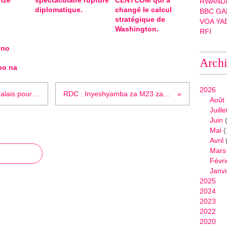
ize
spectaculaire rupture
CENTCOM qui a
RWANDA
diplomatique.
changé le calcul
BBC GA
stratégique de
VOA YA
Washington.
RFI
 no
Arch
ho na
2026
Lettre ouverte au Président sénégalais pour dénoncer son rapprochement au président rwandais Paul Kagame
RDC : Inyeshyamba za M23 zagabye igitero gikomeye ku ngabo za Congo FARDC.
Août
Juille
Juin
(
Mai
(
Avril
Mars
Févri
Janvi
2025
2024
2023
2022
2020