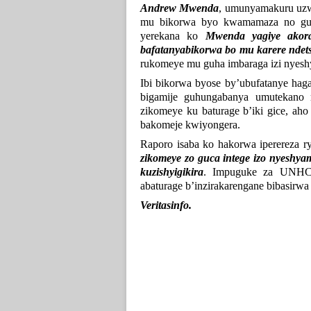
Andrew Mwenda
, umunyamakuru uzwi
mu bikorwa byo kwamamaza no gut
yerekana ko
Mwenda yagiye akor
bafatanyabikorwa bo mu karere nde
rukomeye mu guha imbaraga izi nyes
Ibi bikorwa byose by’ubufatanye ha
bigamije guhungabanya umutekano 
zikomeye ku baturage b’iki gice, ah
bakomeje kwiyongera.
Raporo isaba ko hakorwa iperereza r
zikomeye zo guca intege izo nyesh
kuzishyigikira
. Impuguke za UNHCR
abaturage b’inzirakarengane bibasirw
Veritasinfo.