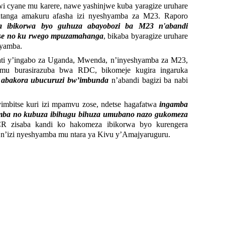
 cyane mu karere, nawe yashinjwe kuba yaragize uruhare
anga amakuru afasha izi nyeshyamba za M23. Raporo
a ibikorwa byo guhuza abayobozi ba M23 n'abandi
tse no ku rwego mpuzamahanga
, bikaba byaragize uruhare
hyamba.
gati y’ingabo za Uganda, Mwenda, n’inyeshyamba za M23,
mu burasirazuba bwa RDC, bikomeje kugira ingaruka
o
abakora ubucuruzi bw’imbunda
n’abandi bagizi ba nabi
yimbitse kuri izi mpamvu zose, ndetse hagafatwa
ingamba
yamba no kubuza ibihugu bihuza umubano nazo gukomeza
 zisaba kandi ko hakomeza ibikorwa byo kurengera
a n’izi nyeshyamba mu ntara ya Kivu y’Amajyaruguru.