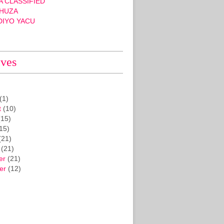
 CLASSIFIED
HUZA
DIYO YACU
ives
(1)
t
(10)
15)
15)
(21)
(21)
er
(21)
er
(12)