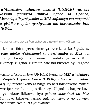
 w’Abibumbye ushinzwe impunzi (UNHCR) yashyize
kashatsi igaragaza uburyo ingabo za Uganda,
wenda, n’inyeshyamba za M23 bafatanya mu mugambi
a gisirikare by’izo nyeshyamba mu burasirazuba bwa
 (RDC).
 bajyanama be ba hafi aribo bise guverinema y'ikuzimu.
je ko hari ibimenyetso simusiga byerekana ko
ingabo za
oresho ndetse n’ubumenyi ku nyeshyamba za M23
. Ibi
ano yo kwigarurira uturere dutandukanye muri Kivu
 zikomeje kugenda zigira uruhare mu bikorwa by’urugomo
muryango w’Abibumbye UNHCR ivuga ko
M23 ishyigikiwe
People's Defence Force (UPDF) ndetse n’umuyobozi
MI)
. Iyi raporo ikomeza ivuga ko hari ibimenyetso byinshi
zwe iperereza bo mu gisirikare cya Uganda bahageze kuva
 ngo bakore ibikorwa byo
guhuza abayobozi ba M23
Muri ibyo bikorwa harimo
gutanga intwaro no gutwara
re tugenzurwa n’izi nyeshyamba
.