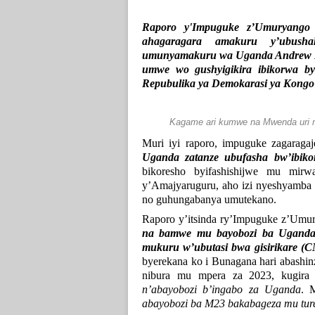
Raporo y'Impuguke z’Umuryango
ahagaragara amakuru y’ubusha
umunyamakuru wa Uganda Andrew M
umwe wo gushyigikira ibikorwa by
Repubulika ya Demokarasi ya Kongo
Kagame ari kumwe na Mwenda uri mu
Muri iyi raporo, impuguke zagaraga
Uganda zatanze ubufasha bw’ibik
bikoresho byifashishijwe mu mirw
y’Amajyaruguru, aho izi nyeshyamba
no guhungabanya umutekano.
Raporo y’itsinda ry’Impuguke z’U
na bamwe mu bayobozi ba Uganda 
mukuru w’ubutasi bwa gisirikare (C
byerekana ko i Bunagana hari abashin
nibura mu mpera za 2023, kugira
n’abayobozi b’ingabo za Uganda
. 
abayobozi ba M23 bakabageza mu ture