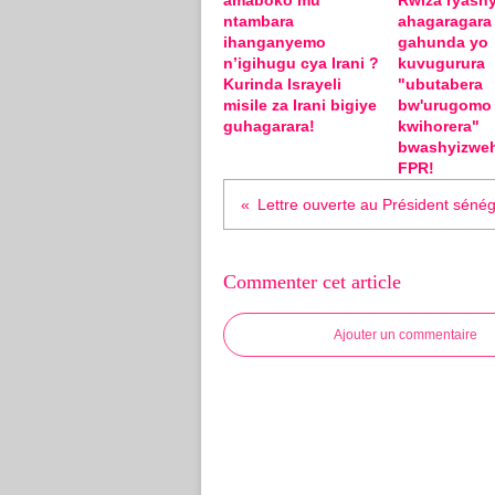
amaboko mu
Rwiza ryashy
ntambara
ahagaragara
ihanganyemo
gahunda yo
n’igihugu cya Irani ?
kuvugurura
Kurinda Israyeli
"ubutabera
misile za Irani bigiye
bw'urugomo
guhagarara!
kwihorera"
bwashyizwe
FPR!
Commenter cet article
Ajouter un commentaire