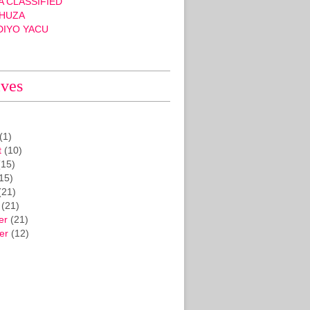
 CLASSIFIED
HUZA
DIYO YACU
ives
(1)
t
(10)
15)
15)
(21)
(21)
er
(21)
er
(12)