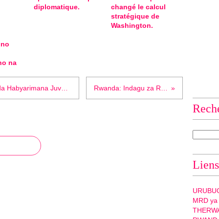
diplomatique.
changé le calcul
stratégique de
Washington.
 no
ho na
Rwanda :Uburangare bwa perezida Habyarimana Juvénal na Mgr Nsengiyumva nibwo bwicaje Mgr Antoine Kambanda ku ntebe y’ikitabashwa!
Rwanda: Indagu za Runukamishyo n'irangira ry'ingoma Ntutsi
Rech
Liens
URUBU
MRD ya
THERW