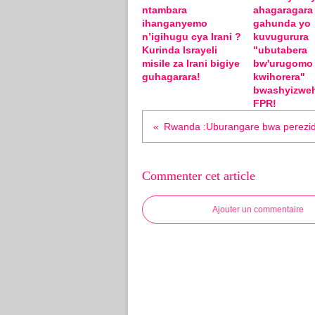
ntambara
ahagaragara
ihanganyemo
gahunda yo
n’igihugu cya Irani ?
kuvugurura
Kurinda Israyeli
"ubutabera
misile za Irani bigiye
bw'urugomo
guhagarara!
kwihorera"
bwashyizwe
FPR!
Commenter cet article
Ajouter un commentaire