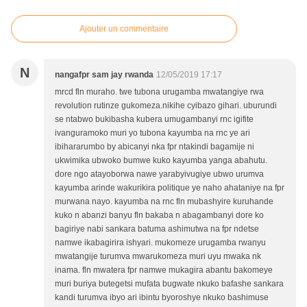
Ajouter un commentaire
N
nangafpr sam jay rwanda
12/05/2019 17:17
mrcd fln muraho. twe tubona urugamba mwatangiye rwa
revolution rutinze gukomeza.nikihe cyibazo gihari. uburundi
se ntabwo bukibasha kubera umugambanyi rnc igifite
ivanguramoko muri yo tubona kayumba na rnc ye ari
ibihararumbo by abicanyi nka fpr ntakindi bagamije ni
ukwimika ubwoko bumwe kuko kayumba yanga abahutu.
dore ngo atayoborwa nawe yarabyivugiye ubwo urumva
kayumba arinde wakurikira politique ye naho ahataniye na fpr
murwana nayo. kayumba na rnc fln mubashyire kuruhande
kuko n abanzi banyu fln bakaba n abagambanyi dore ko
bagiriye nabi sankara batuma ashimutwa na fpr ndetse
namwe ikabagirira ishyari. mukomeze urugamba rwanyu
mwatangije turumva mwarukomeza muri uyu mwaka nk
inama. fln mwatera fpr namwe mukagira abantu bakomeye
muri buriya butegetsi mufata bugwate nkuko bafashe sankara
kandi turumva ibyo ari ibintu byoroshye nkuko bashimuse