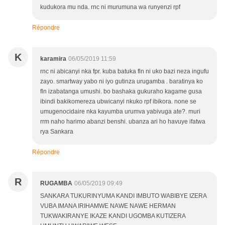
kudukora mu nda. rnc ni murumuna wa runyenzi rpf
Répondre
K
karamira
06/05/2019 11:59
rnc ni abicanyi nka fpr. kuba batuka fln ni uko bazi neza ingufu
zayo. smartway yabo ni iyo gutinza urugamba . baratinya ko
fln izabatanga umushi. bo bashaka gukuraho kagame gusa
ibindi bakikomereza ubwicanyi nkuko rpf ibikora. none se
umugenocidaire nka kayumba urumva yabivuga ate?. muri
rrm naho harimo abanzi benshi. ubanza ari ho havuye ifatwa
rya Sankara
Répondre
R
RUGAMBA
06/05/2019 09:49
SANKARA TUKURINYUMA KANDI IMBUTO WABIBYE IZERA
VUBA IMANA IRIHAMWE NAWE NAWE HERMAN
TUKWAKIRANYE IKAZE KANDI UGOMBA KUTIZERA