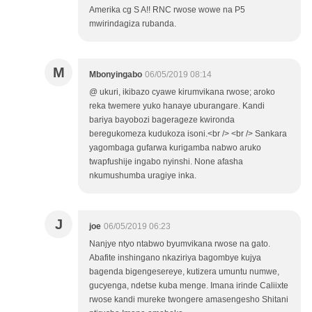
Amerika cg S A!! RNC rwose wowe na P5
mwirindagiza rubanda.
M
Mbonyingabo
06/05/2019 08:14
@ ukuri, ikibazo cyawe kirumvikana rwose; aroko
reka twemere yuko hanaye uburangare. Kandi
bariya bayobozi bagerageze kwironda
beregukomeza kudukoza isoni.<br /> <br /> Sankara
yagombaga gufarwa kurigamba nabwo aruko
twapfushije ingabo nyinshi. None afasha
nkumushumba uragiye inka.
J
joe
06/05/2019 06:23
Nanjye ntyo ntabwo byumvikana rwose na gato.
Abafite inshingano nkaziriya bagombye kujya
bagenda bigengesereye, kutizera umuntu numwe,
gucyenga, ndetse kuba menge. Imana irinde Caliixte
rwose kandi mureke twongere amasengesho Shitani