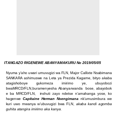
I
T
AN
G
A
ZO
R
I
G
E
N
E
W
E
A
B
A
N
Y
A
M
A
K
U
R
U
N
o
2
0
19
/
0
5
/
0
5
N
y
u
m
a y
’
a
h
o
u
w
a
r
i
u
m
u
v
u
g
i
zi
w
a
F
L
N
,
M
a
j
o
r
C
a
lli
xte
N
s
a
b
im
a
n
a
SA
N
KA
R
A
a
s
h
im
u
s
w
e
n
a
Le
t
a ya
P
r
e
z
i
d
a
K
a
g
a
m
e
,
b
i
tyo
a
k
a
b
a
a
t
a
g
i
s
h
o
b
o
y
e
g
u
k
o
m
e
za
imirim
o y
e
,
u
b
u
y
o
bo
zi
b
w
a
M
RCD
/F
L
N
,
bu
r
a
m
en
y
e
s
h
a
A
b
a
n
y
a
rw
a
n
d
a
b
o
s
e
,
a
ba
y
o
bo
k
e
b
a
M
RCD
/F
L
N
,
i
n
s
hu
ti
z
a
yo
n
d
e
t
s
e
n
’
a
m
a
h
a
n
g
a
y
o
s
e
, ko
h
a
g
en
w
e
C
a
p
i
t
a
i
ne
H
e
r
m
a
n
N
s
e
n
g
i
m
a
na
n
k
’
u
m
u
s
im
b
u
r
a
w
e
k
u
r
i
u
w
o
mw
an
ya
w’
u
b
u
v
u
g
i
zi
b
w
a
F
L
N
,
a
k
a
b
a k
a
nd
i
a
g
o
m
b
a
g
u
h
i
ta
a
t
a
ng
ir
a
imirim
o
a
ka
k
a
n
y
a
.