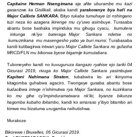
C
a
p
i
t
a
i
ne
H
e
r
m
a
n
N
s
e
n
g
i
m
a
na
a
j
e
a
f
i
te
u
b
u
r
a
m
b
e
m
u k
a
zi
ga
s
an
z
w
e ka G
i
s
ili
k
a
li
,
a
k
a
b
a
k
a
n
d
i
y
a
r
a
k
o
r
an
y
e
b
ya
h
a
f
i
n
a
M
a
j
o
r
C
a
lli
xte
SA
N
KA
R
A
.
B
i
tyo
t
u
k
a
b
a t
u
m
u
h
a
ye
i
zi
n
s
h
i
n
g
a
n
o
t
u
zi
n
e
za ko
a
z
a
g
e
r
a
i
k
ir
e
n
g
e
m
u cy
’
u
w
o
a
s
im
bu
y
e
. T
u
r
a
s
a
b
a
a
b
a
n
t
u
b
o
se
b
a
s
ha
k
a
im
p
i
n
du
k
a
m
u
g
i
h
u
g
u cy
a
c
u
,
k
u
m
u
t
e
r
a
i
n
k
u
n
g
a
n
k
’i
yo
b
a
t
e
r
a
g
a
M
a
j
o
r
S
an
k
a
r
a
n
d
e
tse
n
o
k
u
m
u
z
iri
k
a
n
a
m
u
m
a
s
e
n
g
e
s
h
o
y
a
b
o
y
a
bu
r
i
m
un
s
i
.
T
u
r
a
b
a
s
a
b
a
k
a
n
d
i k
u
t
i
b
ag
irw
a
i
n
t
w
a
r
i y
a
c
u
M
a
j
o
r
C
a
lli
x
t
e
Sa
n
k
a
r
a
n
o
gu
f
a
s
h
a
M
RCD
/F
L
N
m
u
b
i
k
o
rw
a
b
y
o
s
e
b
i
ga
mij
e
k
u
m
u
t
a
ba
r
a
.
T
u
b
o
n
e
y
e
h
o
k
a
n
d
i
n
o
k
u
v
u
gu
r
u
za
i
t
a
n
ga
z
o
r
y
a
h
i
se
e
j
o
t
a
ri
ki
0
4
G
i
c
u
r
a
si
2
0
1
9
,
ri
v
u
g
a
k
o
M
a
j
o
r
C
a
lli
xte
S
a
n
k
a
r
a
y
a
s
im
b
u
jw
e
K
a
p
i
t
e
n
i
N
ah
i
m
a
n
a
S
t
r
a
t
o
n
,
t
u
b
ab
wir
a
k
o
a
r
i
i
k
i
n
y
o
m
a
k
i
t
a
go
m
b
a
g
u
h
a
b
w
a
a
g
a
c
ir
o
.
T
w
on
g
e
y
e
gu
s
a
b
a
a
b
a
n
tu
b
o
se
k
u
da
c
i
b
w
a
i
n
t
e
g
e
n
’i
s
h
im
u
t
w
a
r
ya
M
a
j
o
r
S
a
n
k
a
r
a
,
n
o k
u
z
iri
k
a
n
a
ko
m
u
g
i
h
e
c
y
’im
p
i
n
d
u
r
a
m
a
t
w
a
r
a
n
k
’i
k
i
,
b
y
a
n
ze
b
i
k
u
n
ze
h
a
g
o
m
b
a
k
u
b
a
h
o
i
b
i
t
a
m
b
o
, k
a
nd
i ko
a
m
a
r
a
s
o y
’i
b
y
o
b
i
t
a
m
b
o
a
r
i
k
imw
e
m
u
b
i
z
a
t
u
m
a
u
r
u
g
a
m
b
a
rwi
hu
t
i
s
h
w
a
.
M
u
r
a
k
o
z
e
.
B
i
k
o
r
e
w
e i
B
r
u
x
e
ll
e
s
,
0
5 G
i
c
u
r
a
si
2
0
1
9
.