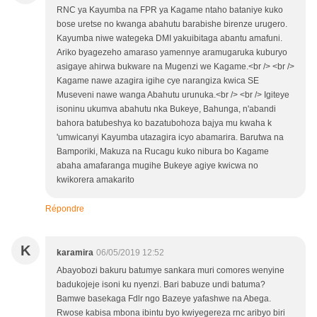
RNC ya Kayumba na FPR ya Kagame ntaho bataniye kuko
bose uretse no kwanga abahutu barabishe birenze urugero.
Kayumba niwe wategeka DMI yakuibitaga abantu amafuni.
Ariko byagezeho amaraso yamennye aramugaruka kuburyo
asigaye ahirwa bukware na Mugenzi we Kagame.<br /> <br />
Kagame nawe azagira igihe cye narangiza kwica SE
Museveni nawe wanga Abahutu urunuka.<br /> <br /> Igiteye
isoninu ukumva abahutu nka Bukeye, Bahunga, n'abandi
bahora batubeshya ko bazatubohoza bajya mu kwaha k
'umwicanyi Kayumba utazagira icyo abamarira. Barutwa na
Bamporiki, Makuza na Rucagu kuko nibura bo Kagame
abaha amafaranga mugihe Bukeye agiye kwicwa no
kwikorera amakarito
Répondre
K
karamira
06/05/2019 12:52
Abayobozi bakuru batumye sankara muri comores wenyine
badukojeje isoni ku nyenzi. Bari babuze undi batuma?
Bamwe basekaga Fdlr ngo Bazeye yafashwe na Abega.
Rwose kabisa mbona ibintu byo kwiyegereza rnc aribyo biri