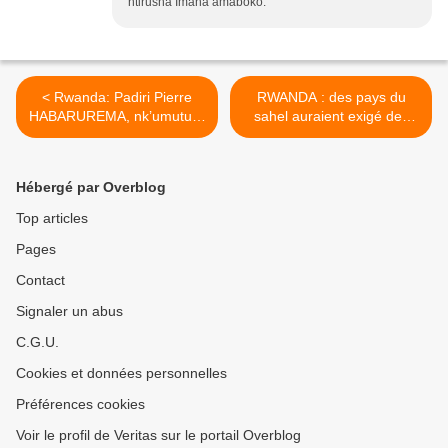
ntirusha Imana amaboko.
< Rwanda: Padiri Pierre
RWANDA : des pays du
HABARUREMA, nk’umututsi
sahel auraient exigé des
wahigwaga, yakoraga iki
explications à Paul Kagamé
kuri «Barrière» yiciweho
sur sa proximité avec des
Abatutsi, taliki ya 13/4/1994
terroristes de cette région.
Hébergé par Overblog
?
>
Top articles
Pages
Contact
Signaler un abus
C.G.U.
Cookies et données personnelles
Préférences cookies
Voir le profil de Veritas sur le portail Overblog