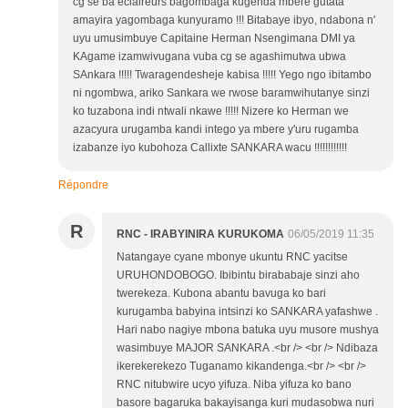
cg se ba eclaireurs bagombaga kugenda mbere gutata
amayira yagombaga kunyuramo !!! Bitabaye ibyo, ndabona n'
uyu umusimbuye Capitaine Herman Nsengimana DMI ya
KAgame izamwivugana vuba cg se agashimutwa ubwa
SAnkara !!!!! Twaragendesheje kabisa !!!!! Yego ngo ibitambo
ni ngombwa, ariko Sankara we rwose baramwihutanye sinzi
ko tuzabona indi ntwali nkawe !!!!! Nizere ko Herman we
azacyura urugamba kandi intego ya mbere y'uru rugamba
izabanze iyo kubohoza Callixte SANKARA wacu !!!!!!!!!!!!
Répondre
R
RNC - IRABYINIRA KURUKOMA
06/05/2019 11:35
Natangaye cyane mbonye ukuntu RNC yacitse
URUHONDOBOGO. Ibibintu birababaje sinzi aho
twerekeza. Kubona abantu bavuga ko bari
kurugamba babyina intsinzi ko SANKARA yafashwe .
Hari nabo nagiye mbona batuka uyu musore mushya
wasimbuye MAJOR SANKARA .<br /> <br /> Ndibaza
ikerekerekezo Tuganamo kikandenga.<br /> <br />
RNC nitubwire ucyo yifuza. Niba yifuza ko bano
basore bagaruka bakayisanga kuri mudasobwa nuri