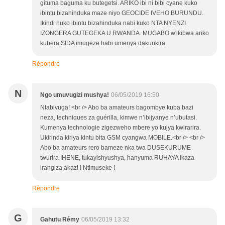
gituma baguma ku butegetsi. ARIKO ibi ni bibi cyane kuko
ibintu bizahinduka maze niyo GEOCIDE IVEHO BURUNDU.
Ikindi nuko ibintu bizahinduka nabi kuko NTA NYENZI
IZONGERA GUTEGEKA U RWANDA. MUGABO w'ikibwa ariko
kubera SIDA imugeze habi umenya dakurikira
Répondre
N
Ngo umuvugizi mushya!
06/05/2019 16:50
Ntabivuga! <br /> Abo ba amateurs bagombye kuba bazi
neza, techniques za guérilla, kimwe n’ibijyanye n’ubutasi.
Kumenya technologie zigezweho mbere yo kujya kwirarira.
Ukirinda kiriya kintu bita GSM cyangwa MOBILE.<br /> <br />
Abo ba amateurs rero bameze nka twa DUSEKURUME
twurira IHENE, tukayishyushya, hanyuma RUHAYA ikaza
irangiza akazi ! Ntimuseke !
Répondre
G
Gahutu Rémy
06/05/2019 13:32