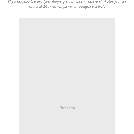
Niyomugabo Gerard (wambaye gisivili) washimuswe n'inkotanyi muri
mata 2014 niwe wagizwe umuvugizi wa FLN
Publicité