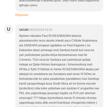
abacurabwenge b'abaswa gusa...bityo ntaho baba baganisha
igihugu cyacu.
Répondre
U
UKURI
06/05/2019 04:53
Njyewe ndasaba Paul RUSESABAGINA abanze
adusobanulire neza ukuntu intwali yacu CAllixte Nsabimana
ala SANKARA yongeye agafatwa na Paul Kagame ( na
Kabarebe ubwo yirirwaga muli Zambia) kandi tuzi neza ko
yari yashobojwe gucika biliya binywamaraso muli Ile
Comores. TUzi neza ko Sankara yari yashoboye gufata
indege ya Qatar Airlines ikamugeza i Johannesburg muli
AFrika y' Epfo !!! Ndetse le meme RUSESABAGINA akaba yari
ytwijeje ko umutekano wa Sanakara wari wose !!!! NOne se
bishoboka bite ko yaba yarafashwe (yarafatiwe) muli Zambiya
kandi yaragombaga kuva South Africa ari en bonne escorte
(protection) niba koko yafashwe yari asubiye k' urugamba rwa
FNL aho yagombaga gusanga ingabo za FLN yari abereye
umuvugizi ??? Ntago byumvikana rwose !!! Umuntu nk'uriya
yagombaga kuba afite escort ihambaye zimugenda imbere )