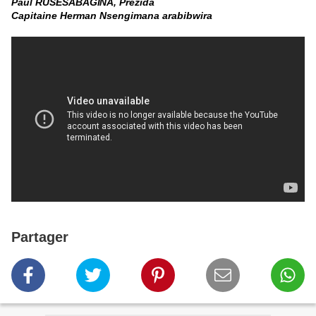
Pau
l
RU
S
E
S
A
BA
G
I
N
A
,
P
r
e
z
i
d
a
Capitaine Herman Nsengimana arabibwira
Partager