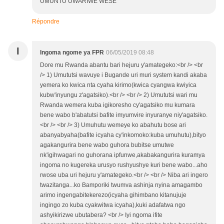
UMUNTU UWARIWE WESE
Répondre
I
Ingoma ngome ya FPR
06/05/2019 08:48
Dore mu Rwanda abantu bari hejuru y'amategeko:<br /> <br
/> 1) Umututsi wavuye i Bugande uri muri system kandi akaba
yemera ko kwica nta cyaha kirimo(kwica cyangwa kwiyica
kubw'inyungu z'agatsiko).<br /> <br /> 2) Umututsi wari mu
Rwanda wemera kuba igikoresho cy'agatsiko mu kumara
bene wabo b'abatutsi bafite imyumvire inyuranye niy'agatsiko.
<br /> <br /> 3) Umuhutu wemeye ko abahutu bose ari
abanyabyaha(bafite icyaha cy'inkomoko:kuba umuhutu),bityo
agakangurira bene wabo guhora bubitse umutwe
nk'igihwagari no guhorana ipfunwe,akabakangurira kuramya
ingoma no kugereka urusyo rushyushye kuri bene wabo...aho
rwose uba uri hejuru y'amategeko.<br /> <br /> Niba ari ingero
twazitanga...ko Bamporiki twumva ashinja nyina amagambo
arimo ingengabitekerezo(icyaha gihimbano kitanujuje
ingingo zo kuba cyakwitwa icyaha),kuki adafatwa ngo
ashyikirizwe ubutabera? <br /> Iyi ngoma ifite