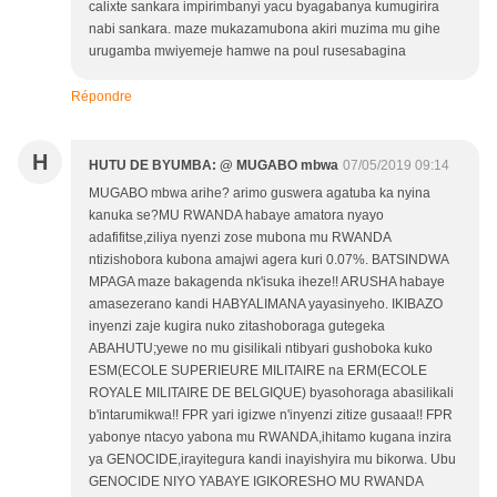
calixte sankara impirimbanyi yacu byagabanya kumugirira
nabi sankara. maze mukazamubona akiri muzima mu gihe
urugamba mwiyemeje hamwe na poul rusesabagina
Répondre
H
HUTU DE BYUMBA: @ MUGABO mbwa
07/05/2019 09:14
MUGABO mbwa arihe? arimo guswera agatuba ka nyina
kanuka se?MU RWANDA habaye amatora nyayo
adafifitse,ziliya nyenzi zose mubona mu RWANDA
ntizishobora kubona amajwi agera kuri 0.07%. BATSINDWA
MPAGA maze bakagenda nk'isuka iheze!! ARUSHA habaye
amasezerano kandi HABYALIMANA yayasinyeho. IKIBAZO
inyenzi zaje kugira nuko zitashoboraga gutegeka
ABAHUTU;yewe no mu gisilikali ntibyari gushoboka kuko
ESM(ECOLE SUPERIEURE MILITAIRE na ERM(ECOLE
ROYALE MILITAIRE DE BELGIQUE) byasohoraga abasilikali
b'intarumikwa!! FPR yari igizwe n'inyenzi zitize gusaaa!! FPR
yabonye ntacyo yabona mu RWANDA,ihitamo kugana inzira
ya GENOCIDE,irayitegura kandi inayishyira mu bikorwa. Ubu
GENOCIDE NIYO YABAYE IGIKORESHO MU RWANDA