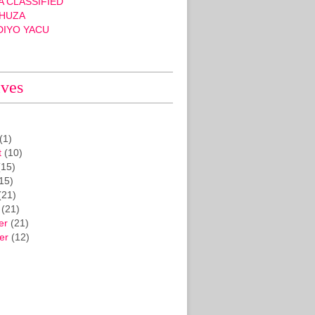
 CLASSIFIED
HUZA
DIYO YACU
ives
(1)
t
(10)
15)
15)
(21)
(21)
er
(21)
er
(12)