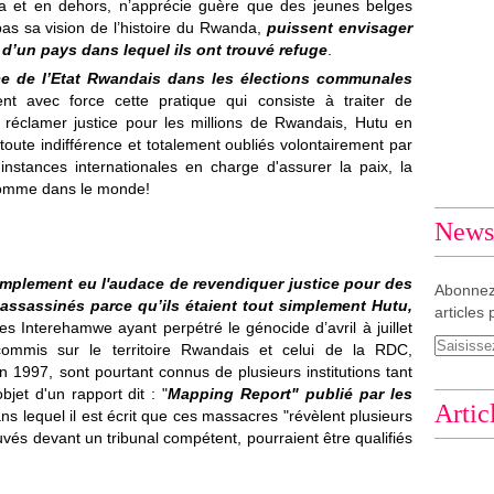
a et en dehors, n’apprécie guère que des jeunes belges
pas sa vision de l’histoire du Rwanda,
puissent envisager
e d’un pays dans lequel ils ont trouvé refuge
.
ce de l’Etat Rwandais dans les élections communales
 avec force cette pratique qui consiste à traiter de
 réclamer justice pour les millions de Rwandais, Hutu en
 toute indifférence et totalement oubliés volontairement par
instances internationales en charge d'assurer la paix, la
l'homme dans le monde!
Newsl
implement eu l'audace de revendiquer justice pour des
Abonnez
 assassinés parce qu’ils étaient tout simplement Hutu,
articles 
 les Interehamwe ayant perpétré le génocide d’avril à juillet
commis sur le territoire Rwandais et celui de la RDC,
 1997, sont pourtant connus de plusieurs institutions tant
objet d'un rapport dit : "
Mapping Report" publié par les
Artic
ans lequel il est écrit que ces massacres "révèlent plusieurs
uvés devant un tribunal compétent, pourraient être qualifiés