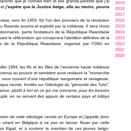
parents que je connais bien et ses grands‐parents que j'ai
2019
 et
j’espère que la Justice belge, elle au moins, pourra
2018
2017
a, vers fin 1959, fût l'un des pionniers de la révolution
2016
 Rwanda soumis et exploité par la noblesse. Il sera choisi
2015
tionnaires, partis fondateurs de la République Rwandaise
2014
ant le référendum qui consacrera l'abolition définitive de la
2013
elle de la République Rwandaise, organisé par l'ONU en
2012
2011
2010
illet 1994, les fils et les filles de l'ancienne haute noblesse
evenus au pouvoir et semblent avoir restauré la "monarchie
, sous couvert d'une république sanguinaire et ravageuse,
ique raciste, fondée sur l'idéologie du "génocide des Tutsi",
raison, plutôt à tort en ce qui me concerne, pour les besoins
uple, en se servant des appuis de certains pays et lobbys
nsion de cette idéologie raciste en Europe et j’appelle donc
vivant en Belgique à ne pas se laisser flouer par cette
s Kigali,
et à soutenir le maintien de ces jeunes belgo‐