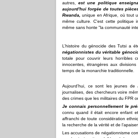
autres,
est une politique enseigna
aujourd'hui forgée de toutes piè
Rwanda,
unique en Afrique, où tout 
même culture.
C'est cette politique
même sans honte "la communauté inter
L’histoire du génocide des Tutsi a é
négationnistes du véritable génoci
totale pour couvrir leurs horribles 
innocentes, étrangères aux division
temps de la monarchie traditionnelle.
Aujourd’hui, ce sont les jeunes de 
journalises, des chercheurs voire mêm
des crimes que les militaires du FPR o
Je connais personnellement le p
connu quand il était encore enfant et
affranchi de toute considération ethn
la recherche de la vérité et de l’apai
Les accusations de négationnisme con