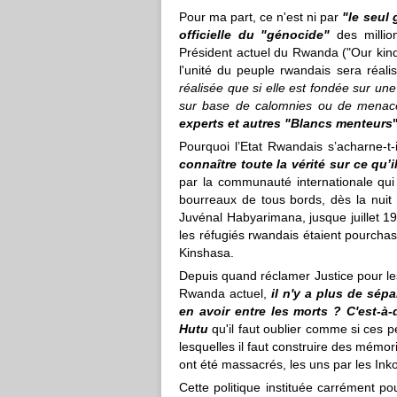
Pour ma part, ce n'est ni par
"le seul 
officielle du "génocide"
des millio
Président actuel du Rwanda ("Our kind 
l'unité du peuple rwandais sera réali
réalisée que si elle est fondée sur 
sur base de calomnies ou de mena
experts et autres "Blancs menteurs
Pourquoi l’Etat Rwandais s’acharne‐t‐
connaître toute la vérité sur ce qu’
par la communauté internationale qu
bourreaux de tous bords, dès la nuit 
Juvénal Habyarimana, jusque juillet 
les réfugiés rwandais étaient pourcha
Kinshasa.
Depuis quand réclamer Justice pour le
Rwanda actuel,
il n'y a plus de sépa
en avoir entre les morts ? C'est‐à‐
Hutu
qu'il faut oublier comme si ces 
lesquelles il faut construire des mémor
ont été massacrés, les uns par les Ink
Cette politique instituée carrément pou