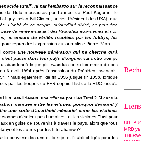
génocide tutsi", ni par l'embargo sur la reconnaissance
ns de Hutu massacrés par l'armée de Paul Kagamé, le
of guy" selon Bill Clinton, ancien Président des USA), que
sée.
L'unité de ce peuple, aujourd'hui divisé, ne peut être
une base de vérité émanant des Rwandais eux‐mêmes et non
ces, ou
encore de vérités tricotées par les lobbys, les
"
pour reprendre l’expression du journaliste Pierre Péan.
il contre
une nouvelle génération qui ne cherche qu’à
il s'est passé dans leur pays d'origine,
sans être trompé
i a abandonné le peuple rwandais entre les mains de ses
Rech
du 6 avril 1994 après l'assassinat du Président rwandais,
1994 ?
Mais également, de fin 1996 jusque fin 1998, lorsque
ssés par les troupes du FPR depuis l'Est de la RDC jusqu'à
s Hutu est‐il devenu une offense pour les Tutsi ?
Si dans le
ration instituée entre les ethnies, pourquoi devrait‐il y
Liens
dire une sorte d'apartheid mémoriel entre les victimes
personnes n'étaient pas humaines, et les victimes Tutsi pour
URUBU
iaux en guise de souvenirs à travers le pays, alors que tous
MRD ya
otanyi et les autres par les Interahamwe?
THERW
r le souvenir des uns et le rejet et l'oubli obligés pour les