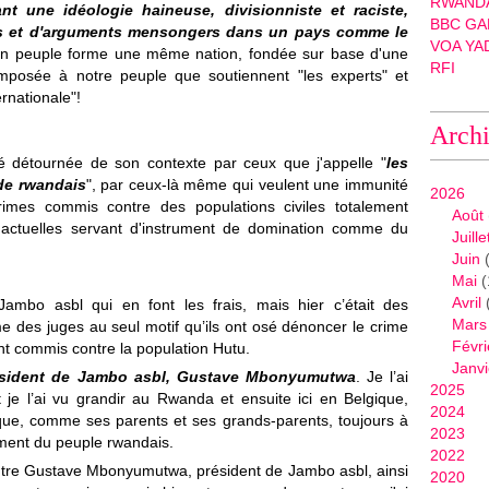
RWANDA
nt une idéologie haineuse, divisionniste et raciste,
BBC GA
ces et d'arguments mensongers dans un pays comme le
VOA YA
un peuple forme une même nation, fondée sur base d'une
RFI
 imposée à notre peuple que soutiennent "les experts" et
nationale"!
Arch
té détournée de son contexte par ceux que j'appelle "
les
de rwandais
", par ceux‐là même qui veulent une immunité
2026
crimes commis contre des populations civiles totalement
Août
s actuelles servant d'instrument de domination comme du
Juille
Juin
(
Mai
(
Avril
Jambo asbl qui en font les frais, mais hier c’était des
Mars
e des juges au seul motif qu’ils ont osé dénoncer le crime
Févri
nt commis contre la population Hutu.
Janvi
résident de Jambo asbl, Gustave Mbonyumutwa
. Je l’ai
2025
 je l’ai vu grandir au Rwanda et ensuite ici en Belgique,
2024
ique, comme ses parents et ses grands‐parents, toujours à
2023
sement du peuple rwandais.
2022
tre Gustave Mbonyumutwa, président de Jambo asbl, ainsi
2020