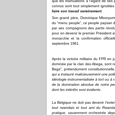
que les insinuations à l'égard de ses 
connus sont tout simplement ignobles
faire son travail sereinement
.
Son grand père, Dominique Mbonyumutw
du "menu peuple", ce peuple paysan du
par ses compagnons des partis révolu
pour en devenir le premier Président av
monarchie et la confirmation offici
septembre 1961.
Après la victoire militaire du FPR en ju
dominée par le clan des Abega, sont r
Bega", prétendument constitutionnelle
qui a instauré malicieusement une polit
idéologie instrumentalisée à tort ou à 
de la domination absolue de notre pe
dont les intérêts sont évidents
.
La Belgique ne doit pas devenir
l’exte
tout rwandais et tout ami du Rwanda 
pratique, savamment orchestrée depui