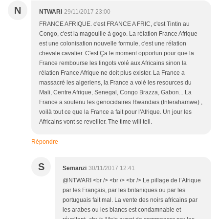
N
NTWARI
29/11/2017 23:00
FRANCE AFRIQUE. c'est FRANCE A FRIC, c'est Tintin au
Congo, c'est la magouille à gogo. La rélation France Afrique
est une colonisation nouvelle formule, c'est une rélation
chevale cavalier. C'est Ça le moment opportun pour que la
France rembourse les lingots volé aux Africains sinon la
rélation France Afrique ne doit plus exister. La France a
massacré les algeriens, la France a volé les resources du
Mali, Centre Afrique, Senegal, Congo Brazza, Gabon... La
France a soutenu les genocidaires Rwandais (Interahamwe) ,
voilà tout ce que la France a fait pour l'Afrique. Un jour les
Africains vont se reveiller. The time will tell.
Répondre
S
Semanzi
30/11/2017 12:41
@NTWARI <br /> <br /> <br /> Le pillage de l’Afrique
par les Français, par les britaniques ou par les
portuguais fait mal. La vente des noirs africains par
les arabes ou les blancs est condamnable et