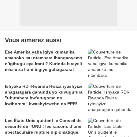
Vous aimerez aussi
Ese Amerika yaba igiye kumanika
amaboko mu ntambara ihanganyemo
n’igihugu cya Irani ? Kurinda Israyeli
misile za Irani bigiye guhagarara!
Ishyaka RDI-Rwanda Rwiza ryashyize
ahagaragara gahunda yo kuvugurura
"ubutabera bw'urugomo no
kwihorera" bwashyizweho na FPR!
Les États-Unis quittent le Conseil de
sécurité de l’ONU : les raisons d’une
spectaculaire rupture diplomatique.