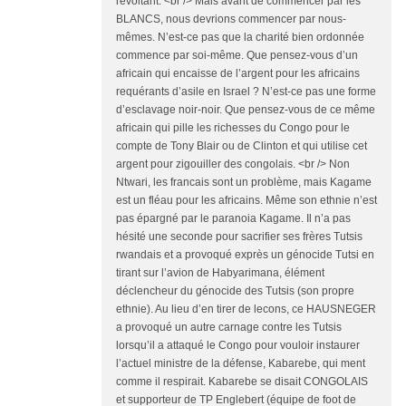
révoltant. <br /> Mais avant de commencer par les
BLANCS, nous devrions commencer par nous-
mêmes. N’est-ce pas que la charité bien ordonnée
commence par soi-même. Que pensez-vous d’un
africain qui encaisse de l’argent pour les africains
requérants d’asile en Israel ? N’est-ce pas une forme
d’esclavage noir-noir. Que pensez-vous de ce même
africain qui pille les richesses du Congo pour le
compte de Tony Blair ou de Clinton et qui utilise cet
argent pour zigouiller des congolais. <br /> Non
Ntwari, les francais sont un problème, mais Kagame
est un fléau pour les africains. Même son ethnie n’est
pas épargné par le paranoia Kagame. Il n’a pas
hésité une seconde pour sacrifier ses frères Tutsis
rwandais et a provoqué exprès un génocide Tutsi en
tirant sur l’avion de Habyarimana, élément
déclencheur du génocide des Tutsis (son propre
ethnie). Au lieu d’en tirer de lecons, ce HAUSNEGER
a provoqué un autre carnage contre les Tutsis
lorsqu’il a attaqué le Congo pour vouloir instaurer
l’actuel ministre de la défense, Kabarebe, qui ment
comme il respirait. Kabarebe se disait CONGOLAIS
et supporteur de TP Englebert (équipe de foot de