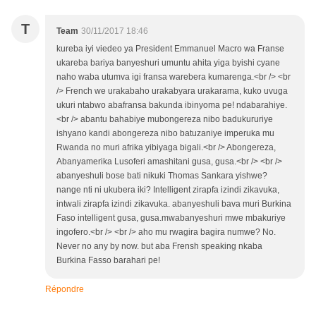
T
Team
30/11/2017 18:46
kureba iyi viedeo ya President Emmanuel Macro wa Franse
ukareba bariya banyeshuri umuntu ahita yiga byishi cyane
naho waba utumva igi fransa warebera kumarenga.<br /> <br
/> French we urakabaho urakabyara urakarama, kuko uvuga
ukuri ntabwo abafransa bakunda ibinyoma pe! ndabarahiye.
<br /> abantu bahabiye mubongereza nibo badukururiye
ishyano kandi abongereza nibo batuzaniye imperuka mu
Rwanda no muri afrika yibiyaga bigali.<br /> Abongereza,
Abanyamerika Lusoferi amashitani gusa, gusa.<br /> <br />
abanyeshuli bose bati nikuki Thomas Sankara yishwe?
nange nti ni ukubera iki? Intelligent zirapfa izindi zikavuka,
intwali zirapfa izindi zikavuka. abanyeshuli bava muri Burkina
Faso intelligent gusa, gusa.mwabanyeshuri mwe mbakuriye
ingofero.<br /> <br /> aho mu rwagira bagira numwe? No.
Never no any by now. but aba Frensh speaking nkaba
Burkina Fasso barahari pe!
Répondre