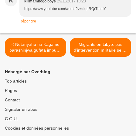
K
kilimambogo boys
29/11/2017 13:23
https://www.youtube.com/watch?v=ziqdRQrTmmY
Répondre
< Netanyahu na Kagame
Migrants en Libye: pas
barashinjwa gufata impunzi
d’intervention militaire selon
z'abanyafurika
l’Union européenne >
nk'ibicuruzwa!
Hébergé par Overblog
Top articles
Pages
Contact
Signaler un abus
C.G.U.
Cookies et données personnelles