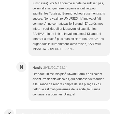
Kinshassa). <br /> Et comme si cela ne suffisait pas,
ce sinistre sanguinaire Kagame a tout fait pour
sacrifier les Tutsis au Burundi et heureusement sans
succès. None yazinze UMURIZO nk’ imbwa et fait
comme s’il ne connaît pas le Burundi. D’ après mes
infos, il veut zigouiller Museveni et sacrifier les
BAHIMA afin de finir le travail entamé à Kisangani
lorsqu’il a fauché plusieurs officiers HIMA <br /> Les
ougandais le surnomment, avec raison, KANYWA
MISAYO= BUVEUR DE SANG.
N
Ngwije
29/11/2017 23:14
Oraaaa!! Tu me fais pitié Ntwari! Parmis des soient
disant Présidents africains, qui peut oser demander
à la France de rendre compte de ses pillages ? Si
l’Afrique est mal gouvernée de la sorte, la France
continuera à dominer l’Afrique!