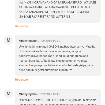
<br /> YANKORAMAHANO GASASIRA GASPARD , WAMAZE
AABANYABUTARE , AKAMARA ABANTU BULI GACACA ,
AKABA YARASHINZWE INZIBUTSO , NAWE BAMUHAYE
ISHIMWE RYA FIRST RAPID WATER !!!!!
Répondre
M
Mbonyingabo
07/09/2016 10:31
Uko ibintu bimeze muri GABON, ntabwo bworoshye. Mugihe
nkiki abasirikare bohanze ntacyobavuze, mugihe
badashyigikiwe nabaturage, kandi mugihungu hakaba
ntantambara ihari. Aho ibintu bigeze nukumenya niba,
ababari kwigaragabya bafite abapolisi babashigikiye, niba
ariko biri ubutegetsi burahirima ntakabuza.
Répondre
M
Mbonyingabo
07/09/2016 10:15
IKINYOMA KUNYANDIKO IBANZIRIZA IYI, iyinkuru nibinyoma,
nibyo Kagame agira amayeri menshi yokwica impunzi muri za