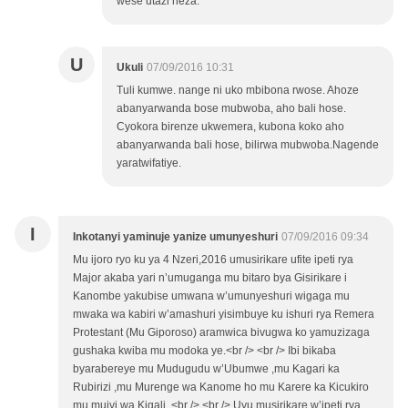
wese utazi neza.
U
Ukuli
07/09/2016 10:31
Tuli kumwe. nange ni uko mbibona rwose. Ahoze
abanyarwanda bose mubwoba, aho bali hose.
Cyokora birenze ukwemera, kubona koko aho
abanyarwanda bali hose, bilirwa mubwoba.Nagende
yaratwifatiye.
I
Inkotanyi yaminuje yanize umunyeshuri
07/09/2016 09:34
Mu ijoro ryo ku ya 4 Nzeri,2016 umusirikare ufite ipeti rya
Major akaba yari n’umuganga mu bitaro bya Gisirikare i
Kanombe yakubise umwana w’umunyeshuri wigaga mu
mwaka wa kabiri w’amashuri yisimbuye ku ishuri rya Remera
Protestant (Mu Giporoso) aramwica bivugwa ko yamuzizaga
gushaka kwiba mu modoka ye.<br /> <br /> Ibi bikaba
byarabereye mu Mudugudu w’Ubumwe ,mu Kagari ka
Rubirizi ,mu Murenge wa Kanome ho mu Karere ka Kicukiro
mu mujyi wa Kigali .<br /> <br /> Uyu musirikare w’ipeti rya