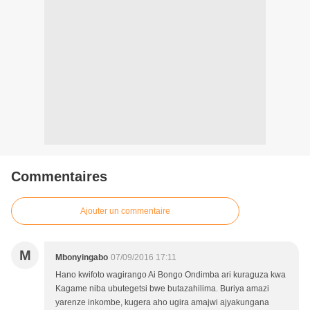
Commentaires
Ajouter un commentaire
M
Mbonyingabo
07/09/2016 17:11
Hano kwifoto wagirango Ai Bongo Ondimba ari kuraguza kwa
Kagame niba ubutegetsi bwe butazahilima. Buriya amazi
yarenze inkombe, kugera aho ugira amajwi ajyakungana