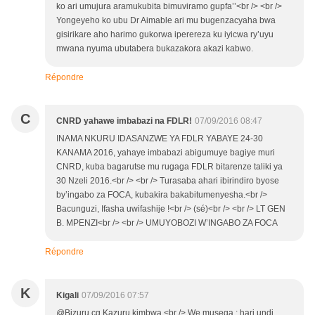
ko ari umujura aramukubita bimuviramo gupfa’’<br /> <br />
Yongeyeho ko ubu Dr Aimable ari mu bugenzacyaha bwa
gisirikare aho harimo gukorwa iperereza ku iyicwa ry’uyu
mwana nyuma ubutabera bukazakora akazi kabwo.
Répondre
C
CNRD yahawe imbabazi na FDLR!
07/09/2016 08:47
INAMA NKURU IDASANZWE YA FDLR YABAYE 24-30
KANAMA 2016, yahaye imbabazi abigumuye bagiye muri
CNRD, kuba bagarutse mu rugaga FDLR bitarenze taliki ya
30 Nzeli 2016.<br /> <br /> Turasaba ahari ibirindiro byose
by’ingabo za FOCA, kubakira bakabitumenyesha.<br />
Bacunguzi, Ifasha uwifashije !<br /> (sé)<br /> <br /> LT GEN
B. MPENZI<br /> <br /> UMUYOBOZI W’INGABO ZA FOCA
Répondre
K
Kigali
07/09/2016 07:57
@Bizuru cg Kazuru kimbwa.<br /> We musega ; hari undi