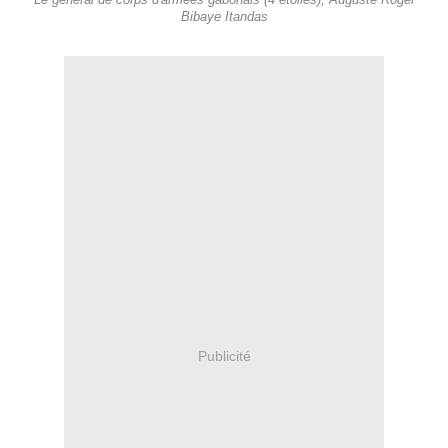
Le général de corps d'armées gabonais (4 étoiles), Auguste Roger
Bibaye Itandas
Publicité