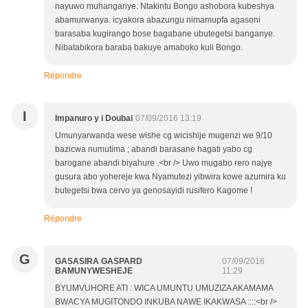
nayuwo muhanganye. Ntakintu Bongo ashobora kubeshya
abamurwanya. icyakora abazungu nimamupfa agasoni
barasaba kugirango bose bagabane ubutegetsi banganye.
Nibatabikora baraba bakuye amaboko kuli Bongo.
Répondre
I
Impanuro y i Doubai
07/09/2016 13:19
Umunyarwanda wese wishe cg wicishije mugenzi we 9/10
bazicwa numutima ; abandi barasane hagati yabo cg
barogane abandi biyahure .<br /> Uwo mugabo rero najye
gusura abo yohereje kwa Nyamutezi yibwira kowe azumira ku
butegetsi bwa cervo ya genosayidi rusifero Kagome !
Répondre
G
GASASIRA GASPARD
07/09/2016
BAMUNYWESHEJE
11:29
BYUMVUHORE ATI : WICA UMUNTU UMUZIZA AKAMAMA
BWACYA MUGITONDO INKUBA NAWE IKAKWASA ::::<br />