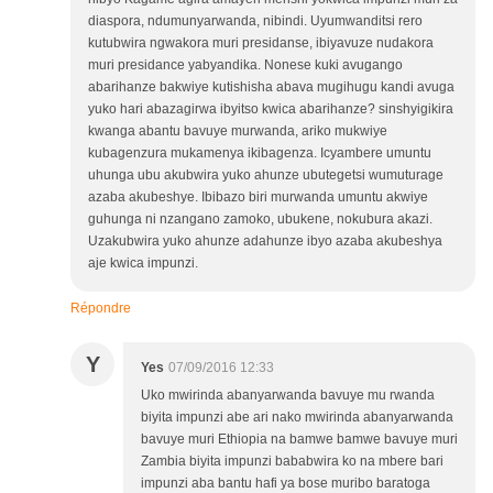
diaspora, ndumunyarwanda, nibindi. Uyumwanditsi rero
kutubwira ngwakora muri presidanse, ibiyavuze nudakora
muri presidance yabyandika. Nonese kuki avugango
abarihanze bakwiye kutishisha abava mugihugu kandi avuga
yuko hari abazagirwa ibyitso kwica abarihanze? sinshyigikira
kwanga abantu bavuye murwanda, ariko mukwiye
kubagenzura mukamenya ikibagenza. Icyambere umuntu
uhunga ubu akubwira yuko ahunze ubutegetsi wumuturage
azaba akubeshye. Ibibazo biri murwanda umuntu akwiye
guhunga ni nzangano zamoko, ubukene, nokubura akazi.
Uzakubwira yuko ahunze adahunze ibyo azaba akubeshya
aje kwica impunzi.
Répondre
Y
Yes
07/09/2016 12:33
Uko mwirinda abanyarwanda bavuye mu rwanda
biyita impunzi abe ari nako mwirinda abanyarwanda
bavuye muri Ethiopia na bamwe bamwe bavuye muri
Zambia biyita impunzi bababwira ko na mbere bari
impunzi aba bantu hafi ya bose muribo baratoga