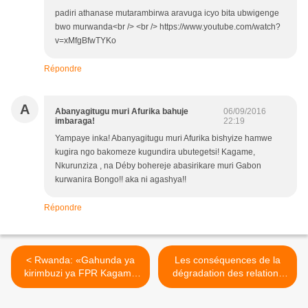
padiri athanase mutarambirwa aravuga icyo bita ubwigenge
bwo murwanda<br /> <br /> https://www.youtube.com/watch?
v=xMfgBfwTYKo
Répondre
A
Abanyagitugu muri Afurika bahuje
06/09/2016
imbaraga!
22:19
Yampaye inka! Abanyagitugu muri Afurika bishyize hamwe
kugira ngo bakomeze kugundira ubutegetsi! Kagame,
Nkurunziza , na Déby bohereje abasirikare muri Gabon
kurwanira Bongo!! aka ni agashya!!
Répondre
< Rwanda: «Gahunda ya
Les conséquences de la
kirimbuzi ya FPR Kagame
dégradation des relations
yo mu mwaka w’2016 yiswe
entre le Rwanda et le
« umwaka wo gutaha
Burundi >