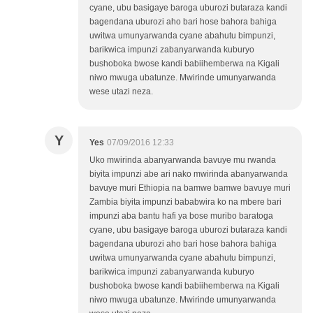
cyane, ubu basigaye baroga uburozi butaraza kandi
bagendana uburozi aho bari hose bahora bahiga
uwitwa umunyarwanda cyane abahutu bimpunzi,
barikwica impunzi zabanyarwanda kuburyo
bushoboka bwose kandi babiihemberwa na Kigali
niwo mwuga ubatunze. Mwirinde umunyarwanda
wese utazi neza.
Y
Yes
07/09/2016 12:33
Uko mwirinda abanyarwanda bavuye mu rwanda
biyita impunzi abe ari nako mwirinda abanyarwanda
bavuye muri Ethiopia na bamwe bamwe bavuye muri
Zambia biyita impunzi bababwira ko na mbere bari
impunzi aba bantu hafi ya bose muribo baratoga
cyane, ubu basigaye baroga uburozi butaraza kandi
bagendana uburozi aho bari hose bahora bahiga
uwitwa umunyarwanda cyane abahutu bimpunzi,
barikwica impunzi zabanyarwanda kuburyo
bushoboka bwose kandi babiihemberwa na Kigali
niwo mwuga ubatunze. Mwirinde umunyarwanda