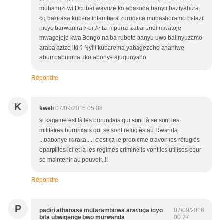
muhanuzi wi Doubai wavuze ko abasoda banyu baziyahura
cg bakirasa kubera intambara zurudaca mubashoramo batazi
nicyo barwanira !<br /> Izi mpunzi zabarundi mwatoje
mwagejeje kwa Bongo na ba rubote banyu uwo balinyuzamo
araba azize iki ? Nyili kubarema yabagezeho ananiwe
abumbabumba uko abonye ajugunyaho
Répondre
K
kweli
07/09/2016 05:08
si kagame est là les burundais qui sont là se sont les
militaires burundais qui se sont refugiès au Rwanda
...babonye ikiraka....! c'est ça le problème d'avoir les réfugiés
eparpillés ici et là les regimes criminells vont les utilisés pour
se maintenir au pouvoir..!!
Répondre
P
padiri athanase mutarambirwa aravuga icyo
07/09/2016
bita ubwigenge bwo murwanda
00:27