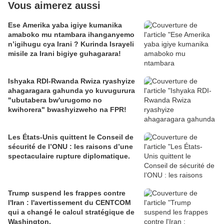
Vous aimerez aussi
Ese Amerika yaba igiye kumanika
amaboko mu ntambara ihanganyemo
n’igihugu cya Irani ? Kurinda Israyeli
misile za Irani bigiye guhagarara!
Ishyaka RDI-Rwanda Rwiza ryashyize
ahagaragara gahunda yo kuvugurura
"ubutabera bw'urugomo no
kwihorera" bwashyizweho na FPR!
Les États-Unis quittent le Conseil de
sécurité de l’ONU : les raisons d’une
spectaculaire rupture diplomatique.
Trump suspend les frappes contre
l'Iran : l'avertissement du CENTCOM
qui a changé le calcul stratégique de
Washington.