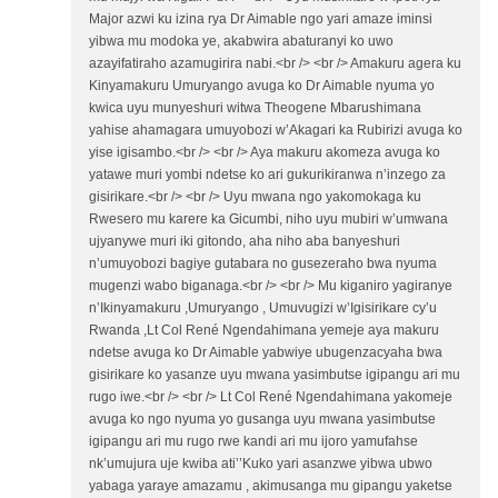
Major azwi ku izina rya Dr Aimable ngo yari amaze iminsi
yibwa mu modoka ye, akabwira abaturanyi ko uwo
azayifatiraho azamugirira nabi.<br /> <br /> Amakuru agera ku
Kinyamakuru Umuryango avuga ko Dr Aimable nyuma yo
kwica uyu munyeshuri witwa Theogene Mbarushimana
yahise ahamagara umuyobozi w’Akagari ka Rubirizi avuga ko
yise igisambo.<br /> <br /> Aya makuru akomeza avuga ko
yatawe muri yombi ndetse ko ari gukurikiranwa n’inzego za
gisirikare.<br /> <br /> Uyu mwana ngo yakomokaga ku
Rwesero mu karere ka Gicumbi, niho uyu mubiri w’umwana
ujyanywe muri iki gitondo, aha niho aba banyeshuri
n’umuyobozi bagiye gutabara no gusezeraho bwa nyuma
mugenzi wabo biganaga.<br /> <br /> Mu kiganiro yagiranye
n’Ikinyamakuru ,Umuryango , Umuvugizi w’Igisirikare cy’u
Rwanda ,Lt Col René Ngendahimana yemeje aya makuru
ndetse avuga ko Dr Aimable yabwiye ubugenzacyaha bwa
gisirikare ko yasanze uyu mwana yasimbutse igipangu ari mu
rugo iwe.<br /> <br /> Lt Col René Ngendahimana yakomeje
avuga ko ngo nyuma yo gusanga uyu mwana yasimbutse
igipangu ari mu rugo rwe kandi ari mu ijoro yamufahse
nk’umujura uje kwiba ati’’Kuko yari asanzwe yibwa ubwo
yabaga yaraye amazamu , akimusanga mu gipangu yaketse