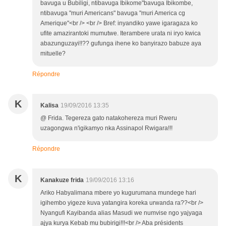
bavuga u Bubiligi, ntibavuga Ibikome"bavuga Ibikombe,
ntibavuga "muri Americans" bavuga "muri America cg
Amerique"<br /> <br /> Bref: inyandiko yawe igaragaza ko
ufite amazirantoki mumutwe. Iterambere urata ni iryo kwica
abazunguzayi!!?? gufunga ihene ko banyirazo babuze aya
mituelle?
Répondre
K
Kalisa
19/09/2016 13:35
@ Frida. Tegereza gato natakohereza muri Rweru
uzagongwa n'igikamyo nka Assinapol Rwigara!!!
Répondre
K
Kanakuze frida
19/09/2016 13:16
Ariko Habyalimana mbere yo kugurumana mundege hari
igihembo yigeze kuva yatangira koreka urwanda ra??<br />
Nyangufi Kayibanda alias Masudi we numvise ngo yajyaga
ajya kurya Kebab mu bubirigi!!!<br /> Aba présidents