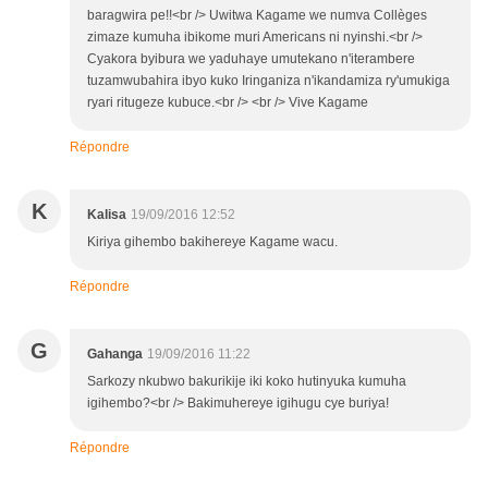
baragwira pe!!<br /> Uwitwa Kagame we numva Collèges
zimaze kumuha ibikome muri Americans ni nyinshi.<br />
Cyakora byibura we yaduhaye umutekano n'iterambere
tuzamwubahira ibyo kuko Iringaniza n'ikandamiza ry'umukiga
ryari ritugeze kubuce.<br /> <br /> Vive Kagame
Répondre
K
Kalisa
19/09/2016 12:52
Kiriya gihembo bakihereye Kagame wacu.
Répondre
G
Gahanga
19/09/2016 11:22
Sarkozy nkubwo bakurikije iki koko hutinyuka kumuha
igihembo?<br /> Bakimuhereye igihugu cye buriya!
Répondre