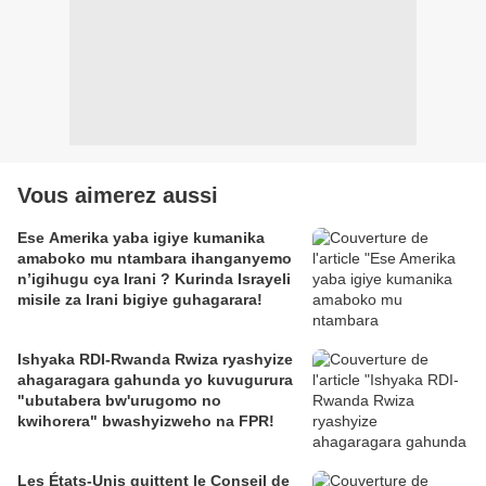
Vous aimerez aussi
Ese Amerika yaba igiye kumanika
amaboko mu ntambara ihanganyemo
n’igihugu cya Irani ? Kurinda Israyeli
misile za Irani bigiye guhagarara!
Ishyaka RDI-Rwanda Rwiza ryashyize
ahagaragara gahunda yo kuvugurura
"ubutabera bw'urugomo no
kwihorera" bwashyizweho na FPR!
Les États-Unis quittent le Conseil de