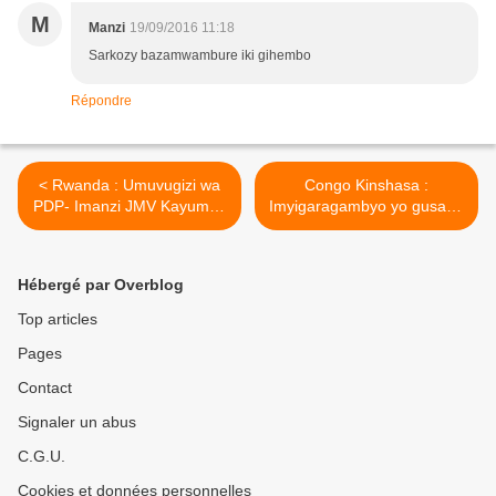
M
Manzi
19/09/2016 11:18
Sarkozy bazamwambure iki gihembo
Répondre
< Rwanda : Umuvugizi wa
Congo Kinshasa :
PDP- Imanzi JMV Kayumba
Imyigaragambyo yo gusaba
yashyizwe mu buroko
Kabila kurekura ubutegetsi
amaze gutanga ibitekerezo
imaze guhitana abasaga 17
bye kuri radiyo y’ijwi
! >
Hébergé par Overblog
ry’Amerika (VOA) !
Top articles
Pages
Contact
Signaler un abus
C.G.U.
Cookies et données personnelles