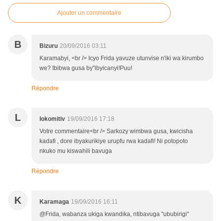
Ajouter un commentaire
B
Bizuru
20/09/2016 03:11
Karamabyi, <br /> Icyo Frida yavuze utunvise n'iki wa kirumbo
we? Ibibwa gusa by''ibyicanyi!Puu!
Répondre
L
lokomitiv
19/09/2016 17:18
Votre commentaire<br /> Sarkozy wimbwa gusa, kwicisha
kadafi , dore ibyakurikiye urupfu rwa kadafi! Ni potopoto
nkuko mu kiswahili bavuga
Répondre
K
Karamaga
19/09/2016 16:11
@Frida, wabanza ukiga kwandika, ntibavuga "ububirigi"