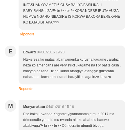
INFASHANYO AMEZI 6 GUSA BALIYA BASILIKALI
BABYIRANGILIZA !!!<br /> <br /> KORA NDEBE IRUTA VUGA
NUMVE NGAHO NIBAGIRE IGIKORWA BAKORA BEREKANE
KO BATABISHAKA ???
Répondre
E
Edward
04/01/2016 19:20
Ntekereza ko mutazi abanyamerika kurusha kagame . arabizi
neza ko americans are very strict , kagame na f pr bafite cash .
ntacyop bazaba . ikindi kandi atangiye atangiye gukorana
nabarabu . kach nabo kandi barayifite , agatinze kazaza
Répondre
M
Munyarukato
04/01/2016 15:16
Ese koko urwanda Kagame yiyamamamaje muri 2017 nta
démocratie yaba iri mu rwanda nkuko abahutu bamwe
ababivuga?<br /> <br /> Démocratie ubundi bivuga