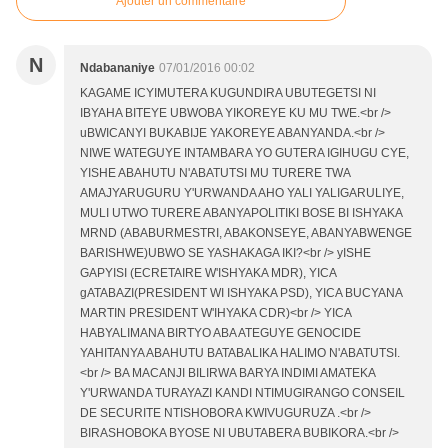
Ajouter un commentaire
N
Ndabananiye
07/01/2016 00:02
KAGAME ICYIMUTERA KUGUNDIRA UBUTEGETSI NI
IBYAHA BITEYE UBWOBA YIKOREYE KU MU TWE.<br />
uBWICANYI BUKABIJE YAKOREYE ABANYANDA.<br />
NIWE WATEGUYE INTAMBARA YO GUTERA IGIHUGU CYE,
YISHE ABAHUTU N'ABATUTSI MU TURERE TWA
AMAJYARUGURU Y'URWANDA AHO YALI YALIGARULIYE,
MULI UTWO TURERE ABANYAPOLITIKI BOSE BI ISHYAKA
MRND (ABABURMESTRI, ABAKONSEYE, ABANYABWENGE
BARISHWE)UBWO SE YASHAKAGA IKI?<br /> yISHE
GAPYISI (ECRETAIRE W'ISHYAKA MDR), YICA
gATABAZI(PRESIDENT WI ISHYAKA PSD), YICA BUCYANA
MARTIN PRESIDENT W'IHYAKA CDR)<br /> YICA
HABYALIMANA BIRTYO ABA ATEGUYE GENOCIDE
YAHITANYA ABAHUTU BATABALIKA HALIMO N'ABATUTSI.
<br /> BA MACANJI BILIRWA BARYA INDIMI AMATEKA
Y'URWANDA TURAYAZI KANDI NTIMUGIRANGO CONSEIL
DE SECURITE NTISHOBORA KWIVUGURUZA .<br />
BIRASHOBOKA BYOSE NI UBUTABERA BUBIKORA.<br />