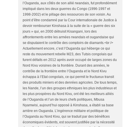
l’Ouganda, aux côtés de son allié rwandais, fut profondément
impliqué dans les deux guerres du Congo (1996-1997 et
1998-2002) et le pillage des ressources de son voisin. Au
point d’être condamné par la Cour internationale de Justice à
devoir rembourser Kinshasa à la suite de la « guerre des six
jours » qui, en 2000 détruisit Kisangani, lors des
affrontements entre les armées rwandais et ougandaise qui
se disputaient le contrôle des comptoirs de diamants.<br />
Actuellement encore, c’est l’Ouganda qui héberge ce qui
reste du mouvement rebelle M23, des Tutsis congolais qui
furent défaits en 2012 après avoir occupé de larges zones du
Nord Kivu voisines de la frontière. Durant des années, le
contrôle de la frontière entre l’Ouganda et le Nord Kivu
échappa à l’Etat congolais, ce qui permit le fructueux transit
des produits miniers et des denrées agricoles. De tous temps,
les Nande, l’un des groupes ethniques les plus industrieux et
les plus prospères du Nord Kivu, ont été les meilleurs alliés
de l’Ouganda et l’un de leurs chefs politiques, Mbusa
Nyamwisi, aujourd’hui opposé à Kinshasa, a établi sa base
arrière en Ouganda. L’ingérence militaire et politique de
l’Ouganda au Nord Kivu, qui se traduit par des bénéfices
économiques évidents, est souvent justifiée par la nécessité