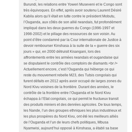
Burundi, les relations entre Yoweri Museveni et le Congo sont
très équivoques. En effet, après avoir soutenu Laurent Désiré
Kabila alors qu’il était en lutte contre le président Mobutu,
l’Ouganda, aux côtés de son allié rwandais, fut profondément
impliqué dans les deux guerres du Congo (1996-1997 et
1998-2002) et le pillage des ressources de son voisin. Au
point d’être condamné par la Cour internationale de Justice à
devoir rembourser Kinshasa à la suite de la « guerre des six
jours » qui, en 2000 détruisit Kisangani, lors des
affrontements entre les armées rwandais et ougandaise qui
se disputaient le contrôle des comptoirs de diamants.<br />
Actuellement encore, c’est l’Ouganda qui héberge ce qui
reste du mouvement rebelle M23, des Tutsis congolais qui
furent défaits en 2012 après avoir occupé de larges zones du
Nord Kivu voisines de la frontière. Durant des années, le
contrôle de la frontière entre l’Ouganda et le Nord Kivu
échappa à l’Etat congolais, ce qui permit le fructueux transit
des produits miniers et des denrées agricoles. De tous temps,
les Nande, l’un des groupes ethniques les plus industrieux et
les plus prospères du Nord Kivu, ont été les meilleurs alliés
de l’Ouganda et l’un de leurs chefs politiques, Mbusa
Nyamwisi, aujourd’hui opposé à Kinshasa, a établi sa base