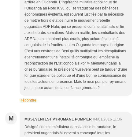
arrière en Ouganda. L’ingérence militaire et politique de
l’Ouganda au Nord Kivu, qui se traduit par des bénéfices
économiques évidents, est souvent justifiée par la nécessité
de mettre hors d’état de nuire le mouvement rebelle
ougandais ADF Nalu, qui se présente comme islamiste et lié
aux shebabs somaliens. Mais en réalité, les combattants des
ADF Nalu se montrent plus cruels, plus acharnés du côté
congolais de la frontière qu’en Ouganda leur pays d’ origine.
C’est aux environs de Beni qu’ils multiplient les décapitations
et entretiennent une instabilité chronique qui empêche la
reconstruction de l’Etat congolais.<br /> Médiateur dans la
crise burundaise, le président Museveni peut se targuer d’une
longue expérience politique et d’une bonne connaissance de
tous les acteurs en présence. Mais le rusé pompier pyromane
jouit-il pour autant de la confiance générale ?
Répondre
M
MUSEVENI EST PYROMANE POMPIER
04/01/2016 11:36
Désigné comme médiateur dans la crise burundaise, le
président ougandais Museveni a convoqué tous les