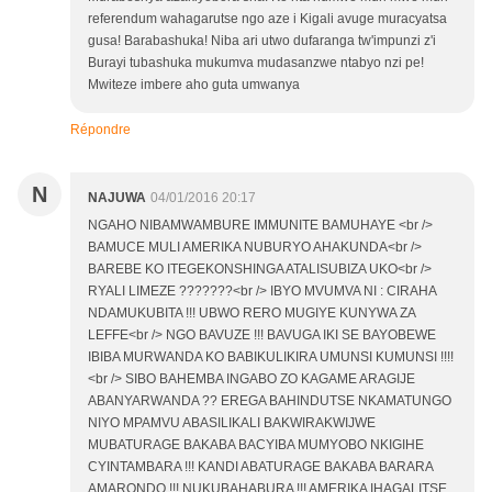
referendum wahagarutse ngo aze i Kigali avuge muracyatsa
gusa! Barabashuka! Niba ari utwo dufaranga tw'impunzi z'i
Burayi tubashuka mukumva mudasanzwe ntabyo nzi pe!
Mwiteze imbere aho guta umwanya
Répondre
N
NAJUWA
04/01/2016 20:17
NGAHO NIBAMWAMBURE IMMUNITE BAMUHAYE <br />
BAMUCE MULI AMERIKA NUBURYO AHAKUNDA<br />
BAREBE KO ITEGEKONSHINGA ATALISUBIZA UKO<br />
RYALI LIMEZE ???????<br /> IBYO MVUMVA NI : CIRAHA
NDAMUKUBITA !!! UBWO RERO MUGIYE KUNYWA ZA
LEFFE<br /> NGO BAVUZE !!! BAVUGA IKI SE BAYOBEWE
IBIBA MURWANDA KO BABIKULIKIRA UMUNSI KUMUNSI !!!!
<br /> SIBO BAHEMBA INGABO ZO KAGAME ARAGIJE
ABANYARWANDA ?? EREGA BAHINDUTSE NKAMATUNGO
NIYO MPAMVU ABASILIKALI BAKWIRAKWIJWE
MUBATURAGE BAKABA BACYIBA MUMYOBO NKIGIHE
CYINTAMBARA !!! KANDI ABATURAGE BAKABA BARARA
AMARONDO !!! NUKUBAHABURA !!! AMERIKA IHAGALITSE