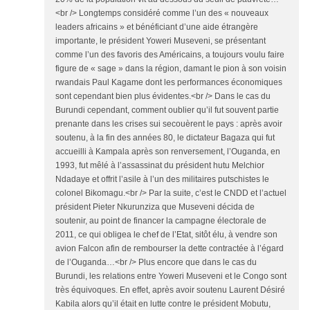
<br /> Longtemps considéré comme l’un des « nouveaux
leaders africains » et bénéficiant d’une aide étrangère
importante, le président Yoweri Museveni, se présentant
comme l’un des favoris des Américains, a toujours voulu faire
figure de « sage » dans la région, damant le pion à son voisin
rwandais Paul Kagame dont les performances économiques
sont cependant bien plus évidentes.<br /> Dans le cas du
Burundi cependant, comment oublier qu’il fut souvent partie
prenante dans les crises sui secouèrent le pays : après avoir
soutenu, à la fin des années 80, le dictateur Bagaza qui fut
accueilli à Kampala après son renversement, l’Ouganda, en
1993, fut mêlé à l’assassinat du président hutu Melchior
Ndadaye et offrit l’asile à l’un des militaires putschistes le
colonel Bikomagu.<br /> Par la suite, c’est le CNDD et l’actuel
président Pieter Nkurunziza que Museveni décida de
soutenir, au point de financer la campagne électorale de
2011, ce qui obligea le chef de l’Etat, sitôt élu, à vendre son
avion Falcon afin de rembourser la dette contractée à l’égard
de l’Ouganda…<br /> Plus encore que dans le cas du
Burundi, les relations entre Yoweri Museveni et le Congo sont
très équivoques. En effet, après avoir soutenu Laurent Désiré
Kabila alors qu’il était en lutte contre le président Mobutu,