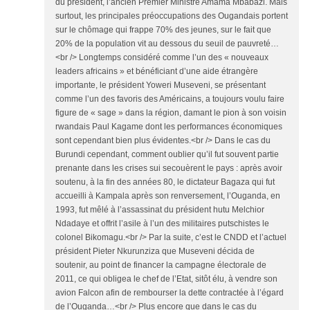
du président, l’ancien Premier Ministre Amama Mbabazi. Mais
surtout, les principales préoccupations des Ougandais portent
sur le chômage qui frappe 70% des jeunes, sur le fait que
20% de la population vit au dessous du seuil de pauvreté…
<br /> Longtemps considéré comme l’un des « nouveaux
leaders africains » et bénéficiant d’une aide étrangère
importante, le président Yoweri Museveni, se présentant
comme l’un des favoris des Américains, a toujours voulu faire
figure de « sage » dans la région, damant le pion à son voisin
rwandais Paul Kagame dont les performances économiques
sont cependant bien plus évidentes.<br /> Dans le cas du
Burundi cependant, comment oublier qu’il fut souvent partie
prenante dans les crises sui secouèrent le pays : après avoir
soutenu, à la fin des années 80, le dictateur Bagaza qui fut
accueilli à Kampala après son renversement, l’Ouganda, en
1993, fut mêlé à l’assassinat du président hutu Melchior
Ndadaye et offrit l’asile à l’un des militaires putschistes le
colonel Bikomagu.<br /> Par la suite, c’est le CNDD et l’actuel
président Pieter Nkurunziza que Museveni décida de
soutenir, au point de financer la campagne électorale de
2011, ce qui obligea le chef de l’Etat, sitôt élu, à vendre son
avion Falcon afin de rembourser la dette contractée à l’égard
de l’Ouganda…<br /> Plus encore que dans le cas du