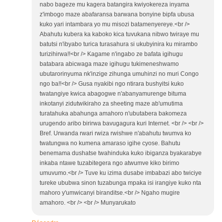
nabo bageze mu kagera batangira kwiyokereza inyama
z'imbogo maze abafaransa barwana bonyine bipfa ubusa
kuko yari intambara yo mu misozi batamenyereye.<br />
Abahutu kubera ka kaboko kica tuvukana nibwo twiraye mu
batutsi n'ibyabo turica turasahura si ukubyinira ku mirambo
turizihirwa!!<br /> Kagame n'ingabo ze bafata igihugu
batabara abicwaga maze igihugu tukimeneshwamo
ubutarorinyuma nk'inzige zihunga umuhinzi no muri Congo
ngo ba!!<br /> Gusa nyakibi ngo ntirara bushyitsi kuko
twatangiye kwica abagogwe n'abanyamurenge bituma
inkotanyi zidutwikiraho za sheeting maze ab'umutima
turatahuka abahunga amahoro n'ubutabera bakomeza
urugendo aribo birirwa bavugagura kuri Internet. <br /> <br />
Bref. Urwanda rwari rwiza rwishwe n'abahutu twumva ko
twatungwa no kumena amaraso igihe cyose. Bahutu
benemama dushatse twahinduka kuko ibiganza byakarabye
inkaba ntawe tuzabitegera ngo atwumve kiko birimo
umuvumo.<br /> Tuve ku izima dusabe imbabazi abo twiciye
tureke ububwa sinon tuzabunga mpaka isi irangiye kuko nta
mahoro y'umwicanyi biranditse.<br /> Ngaho mugire
amahoro. <br /> <br /> Munyarukato