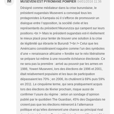
M
MUSEVENI EST PYROMANE POMPIER
04/01/2016 11:36
Désigné comme médiateur dans la crise burundaise, le
président ougandais Museveni a convoqué tous les
protagonistes à Kampala où il s’efforce de promouvoir un
dialogue entre l’opposition, la société civile et les
représentants du président Nkurunziza qui campent sur leurs
positions.<br /> Mais le président ougandais est-il réellement
le mieux placé pour tenter de trouver une solution à la crise
de légitimité qui ébranle le Burundi ?<br /> Celui que les
Américains considéraient naguère comme l’un des symboles
d’une « renaissance africaine » fondée sur le néo libéralisme
se prépare lui-même à une nouvelle échéance électorale. Ce
ne sera pas la première : arrivé au pouvoir par les armes en
1986, Yoweri Museveni, lors des élections de 1996 et 2001,
était relativement populaire et les taux de participation
dépassaient les 70% ; en 2006, ils chutèrent à 69% puis 59%
en 2011. Le cinquième terme, qui sera pratiquement acquis
lors des élections de février prochain, risque aussi de
confirmer l’usure du régime : selon un sondage d’opinion
publié par le quotidien The Guardian, 45% des Ougandais ne
croient pas que les élections mèneront à l’alternance
politique et qu’elles donneront une chance au principal rival