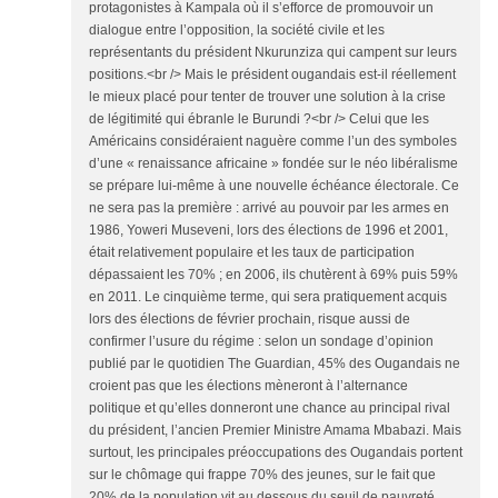
protagonistes à Kampala où il s’efforce de promouvoir un
dialogue entre l’opposition, la société civile et les
représentants du président Nkurunziza qui campent sur leurs
positions.<br /> Mais le président ougandais est-il réellement
le mieux placé pour tenter de trouver une solution à la crise
de légitimité qui ébranle le Burundi ?<br /> Celui que les
Américains considéraient naguère comme l’un des symboles
d’une « renaissance africaine » fondée sur le néo libéralisme
se prépare lui-même à une nouvelle échéance électorale. Ce
ne sera pas la première : arrivé au pouvoir par les armes en
1986, Yoweri Museveni, lors des élections de 1996 et 2001,
était relativement populaire et les taux de participation
dépassaient les 70% ; en 2006, ils chutèrent à 69% puis 59%
en 2011. Le cinquième terme, qui sera pratiquement acquis
lors des élections de février prochain, risque aussi de
confirmer l’usure du régime : selon un sondage d’opinion
publié par le quotidien The Guardian, 45% des Ougandais ne
croient pas que les élections mèneront à l’alternance
politique et qu’elles donneront une chance au principal rival
du président, l’ancien Premier Ministre Amama Mbabazi. Mais
surtout, les principales préoccupations des Ougandais portent
sur le chômage qui frappe 70% des jeunes, sur le fait que
20% de la population vit au dessous du seuil de pauvreté…