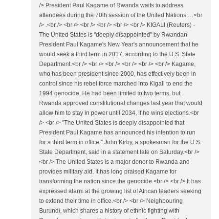
/> President Paul Kagame of Rwanda waits to address
attendees during the 70th session of the United Nations …<br
/> .<br /> <br /> <br /> <br /> <br /> <br /> KIGALI (Reuters) -
The United States is "deeply disappointed" by Rwandan
President Paul Kagame's New Year's announcement that he
would seek a third term in 2017, according to the U.S. State
Department.<br /> <br /> <br /> <br /> <br /> <br /> Kagame,
who has been president since 2000, has effectively been in
control since his rebel force marched into Kigali to end the
1994 genocide. He had been limited to two terms, but
Rwanda approved constitutional changes last year that would
allow him to stay in power until 2034, if he wins elections.<br
/> <br /> "The United States is deeply disappointed that
President Paul Kagame has announced his intention to run
for a third term in office," John Kirby, a spokesman for the U.S.
State Department, said in a statement late on Saturday.<br />
<br /> The United States is a major donor to Rwanda and
provides military aid. It has long praised Kagame for
transforming the nation since the genocide.<br /> <br /> It has
expressed alarm at the growing list of African leaders seeking
to extend their time in office.<br /> <br /> Neighbouring
Burundi, which shares a history of ethnic fighting with