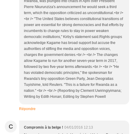
Rwanda, was plunged into chaos in April over President
Pierre Nkurunziza's announcement he would seek a third
term, which the opposition criticized as unconstitutional.<br />
<br /> "The United States believes constitutional transitions of
power are essential for strong democracies and that efforts by
incumbents to change rules to stay in power weaken
democratic institutions," Kirby's statement said.Rights groups
acknowledge Kagame has broad support but accuse the
authorities of stifling the media and opposition voices,
charges the government denies.<br /> <br /> The changes
allow Kagame to run for another seven-year term in 2017,
followed by two five-year terms afterwards.<br /> <br /> "He
has violated democratic principles," the spokesman for
Rwanda's tiny opposition Green Party, Jean Deogratias
Tuyishime, told Reuters. "This is a failure for Rwanda as a
nation." <br /> <br /> (Reporting by Clement Uwiringiyimana;
Writing by Edith Honan; Editing by Stephen Powell
Répondre
C
Compromis à la belge !
04/01/2016 12:13