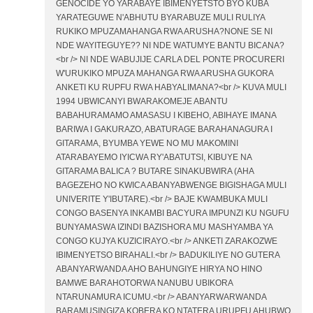
GENOCIDE YO YARABAYE IBIMENYETSTO BYO KUBA
YARATEGUWE N'ABHUTU BYARABUZE MULI RULIYA
RUKIKO MPUZAMAHANGA RWA ARUSHA?NONE SE NI
NDE WAYITEGUYE?? NI NDE WATUMYE BANTU BICANA?
<br /> NI NDE WABUJIJE CARLA DEL PONTE PROCURERI
W'URUKIKO MPUZA MAHANGA RWA ARUSHA GUKORA
ANKETI KU RUPFU RWA HABYALIMANA?<br /> KUVA MULI
1994 UBWICANYI BWARAKOMEJE ABANTU
BABAHURAMAMO AMASASU I KIBEHO, ABIHAYE IMANA
BARIWA I GAKURAZO, ABATURAGE BARAHANAGURA I
GITARAMA, BYUMBA YEWE NO MU MAKOMINI
ATARABAYEMO IYICWA RY'ABATUTSI, KIBUYE NA
GITARAMA BALICA ? BUTARE SINAKUBWIRA (AHA
BAGEZEHO NO KWICA ABANYABWENGE BIGISHAGA MULI
UNIVERITE Y'IBUTARE).<br /> BAJE KWAMBUKA MULI
CONGO BASENYA INKAMBI BACYURA IMPUNZI KU NGUFU
BUNYAMASWA IZINDI BAZISHORA MU MASHYAMBA YA
CONGO KUJYA KUZICIRAYO.<br /> ANKETI ZARAKOZWE
IBIMENYETSO BIRAHALI.<br /> BADUKILIYE NO GUTERA
ABANYARWANDA AHO BAHUNGIYE HIRYA NO HINO
BAMWE BARAHOTORWA NANUBU UBIKORA
NTARUNAMURA ICUMU.<br /> ABANYARWARWANDA
BARAMUSINGIZA KOBERA KO NTATERA URUPFU AHUBWO