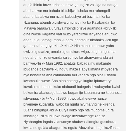
dupfa ibintu baze turicana riravuga, ngizo za kiga na nduga
aho bamwe mu bahutu bicishijwe ishoka mu ruhengeli
abandi batabwa mu nzuzi baboshye ari bazima nka ba
Nzanana, abandi bicishwa umunyu nka ba Kayibanda, ba
Mayuya baraswa urufaya n'ibindi biteye agahinda.<br /> Iki
gihe rwose Kagame yari muto yaraciriwe ishyanga ahubwo
abahutu dutemagurana kubera indambi n'akaboko kica ngo
gahora kabanguye.<br /> <br /> Nta muhutu numwe yaba
uwize cg utarize, umuto cg umukuru wigeze agira agatima
ngo ahumurize urwanda cg yumve ko abanyarwanda ari
bamwe.<br /> Muri 1982, abatutsi babaga mu makambi
ibugande bacyuwe ku ngufu maze Habyalimana n'ibyegera
bye bohereza aba commando mu kagera ngo bice ushaka
kwambuka wese. Aha niho natangiye kugira ipfunwe ryo
kuvuka mu bahutu kuko ntabundi butegetsi bwabayeho kwisi
bukumira abaturage babwo bugamije kubamara no kubaheza
ishyanga. <br /> Muri 1990 nibwo abahejejwe hanze
biyemeje kugaruka iwabo ku ngufu nyuma y'igihe kirenga
30ans binginga.<br /> Burya koko ngo nta mugome ugira
imbaraga. Ni muri urwo rwego inzirabwenge zahise
ziyabangira ingata zitarwanye ahubwo zitangira gusahura,
kwica no gufata abagore ku ngufu. Abazairwa baje kuzifasha