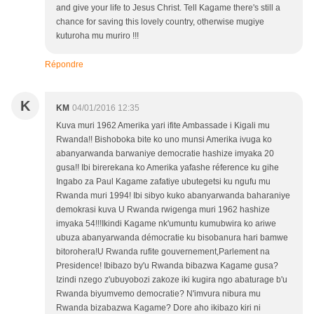
and give your life to Jesus Christ. Tell Kagame there's still a
chance for saving this lovely country, otherwise mugiye
kuturoha mu muriro !!!
Répondre
K
KM
04/01/2016 12:35
Kuva muri 1962 Amerika yari ifite Ambassade i Kigali mu
Rwanda!! Bishoboka bite ko uno munsi Amerika ivuga ko
abanyarwanda barwaniye democratie hashize imyaka 20
gusa!! Ibi birerekana ko Amerika yafashe réference ku gihe
Ingabo za Paul Kagame zafatiye ubutegetsi ku ngufu mu
Rwanda muri 1994! Ibi sibyo kuko abanyarwanda baharaniye
demokrasi kuva U Rwanda rwigenga muri 1962 hashize
imyaka 54!!!Ikindi Kagame nk'umuntu kumubwira ko ariwe
ubuza abanyarwanda démocratie ku bisobanura hari bamwe
bitorohera!U Rwanda rufite gouvernement,Parlement na
Presidence! Ibibazo by'u Rwanda bibazwa Kagame gusa?
Izindi nzego z'ubuyobozi zakoze iki kugira ngo abaturage b'u
Rwanda biyumvemo democratie? N'imvura nibura mu
Rwanda bizabazwa Kagame? Dore aho ikibazo kiri ni