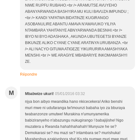
NIWE RUPFU RUBAHO.<br /> ARAMUTSE AVUYEHO
ABANYARWANDA BASHYIRA MU KULI BAVUZA IMPUNDU ;
<br /> KANDI YAFATWA BIDATINZE KUGIRANGO
ASOBANULIRE ABANTU AMAVA N'AMAVUKO YILIYA
NTAMBARA YAHITANYE ABNYARWANDA BESNHI.<br />
IBYO NI BYO ADASHAKA , AKUNDA UBUTEGETSI BYANZE
BIKUNZE ALIKO CYANE CYANE ARATINYA URUBANZA .<br
/> ALI NACYO GITUMA ATIGEZE YIKURURIRA AMASHYAKA
MENSHI.<br /> WE ARAGIYE MBABARIYE INKOMAMASHYI
ZE.
Répondre
M
Mbabwize ukuri!
05/01/2016 03:32
njya bon aibyo mwandika hano nkicecekera! Ariko benshi
muri mwe ni udufaranga tw'imounzi babaha iyo za bburaya
twabanzonze umutwe! Murakina n'umunyamerika
babiziranyeho n'abazungu nukugirango ! babajijishe! Ngo
muzatera u Rwanda hahahhahahah! Munyuze he se?
Demokarasi se? mu mazi se? intambara se? murishuka!
Murabeshya azakiyobora sha! Ko nta numwe muri mwe muri