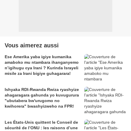
Vous aimerez aussi
Ese Amerika yaba igiye kumanika
amaboko mu ntambara ihanganyemo
n’igihugu cya Irani ? Kurinda Israyeli
misile za Irani bigiye guhagarara!
Ishyaka RDI-Rwanda Rwiza ryashyize
ahagaragara gahunda yo kuvugurura
"ubutabera bw'urugomo no
kwihorera" bwashyizweho na FPR!
Les États-Unis quittent le Conseil de
sécurité de l’ONU : les raisons d’une