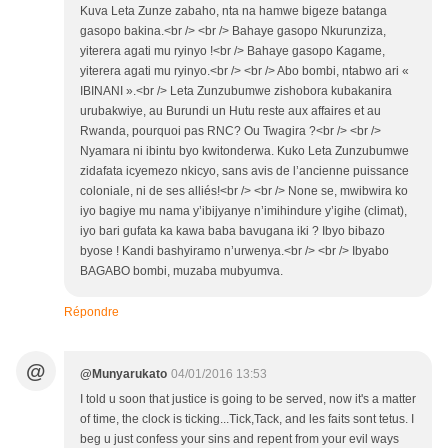
Kuva Leta Zunze zabaho, nta na hamwe bigeze batanga
gasopo bakina.<br /> <br /> Bahaye gasopo Nkurunziza,
yiterera agati mu ryinyo !<br /> Bahaye gasopo Kagame,
yiterera agati mu ryinyo.<br /> <br /> Abo bombi, ntabwo ari «
IBINANI ».<br /> Leta Zunzubumwe zishobora kubakanira
urubakwiye, au Burundi un Hutu reste aux affaires et au
Rwanda, pourquoi pas RNC? Ou Twagira ?<br /> <br />
Nyamara ni ibintu byo kwitonderwa. Kuko Leta Zunzubumwe
zidafata icyemezo nkicyo, sans avis de l’ancienne puissance
coloniale, ni de ses alliés!<br /> <br /> None se, mwibwira ko
iyo bagiye mu nama y’ibijyanye n’imihindure y’igihe (climat),
iyo bari gufata ka kawa baba bavugana iki ? Ibyo bibazo
byose ! Kandi bashyiramo n’urwenya.<br /> <br /> Ibyabo
BAGABO bombi, muzaba mubyumva.
Répondre
@
@Munyarukato
04/01/2016 13:53
I told u soon that justice is going to be served, now it's a matter
of time, the clock is ticking...Tick,Tack, and les faits sont tetus. I
beg u just confess your sins and repent from your evil ways