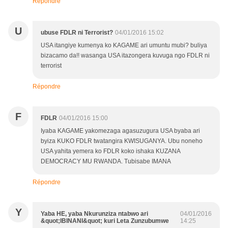
Répondre
U
ubuse FDLR ni Terrorist?
04/01/2016 15:02
USA itangiye kumenya ko KAGAME ari umuntu mubi? buliya
bizacamo da!! wasanga USA itazongera kuvuga ngo FDLR ni
terrorist
Répondre
F
FDLR
04/01/2016 15:00
Iyaba KAGAME yakomezaga agasuzugura USA byaba ari
byiza KUKO FDLR twatangira KWISUGANYA. Ubu noneho
USA yahita yemera ko FDLR koko ishaka KUZANA
DEMOCRACY MU RWANDA. Tubisabe IMANA
Répondre
Y
Yaba HE, yaba Nkurunziza ntabwo ari
04/01/2016
&quot;IBINANI&quot; kuri Leta Zunzubumwe
14:25