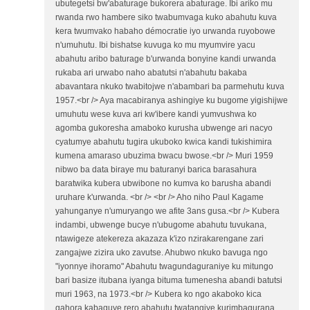
ubutegetsi bw'abaturage bukorera abaturage. Ibi ariko mu
rwanda rwo hambere siko twabumvaga kuko abahutu kuva
kera twumvako habaho démocratie iyo urwanda ruyobowe
n'umuhutu. Ibi bishatse kuvuga ko mu myumvire yacu
abahutu aribo baturage b'urwanda bonyine kandi urwanda
rukaba ari urwabo naho abatutsi n'abahutu bakaba
abavantara nkuko twabitojwe n'abambari ba parmehutu kuva
1957.<br /> Aya macabiranya ashingiye ku bugome yigishijwe
umuhutu wese kuva ari kw'ibere kandi yumvushwa ko
agomba gukoresha amaboko kurusha ubwenge ari nacyo
cyatumye abahutu tugira ukuboko kwica kandi tukishimira
kumena amaraso ubuzima bwacu bwose.<br /> Muri 1959
nibwo ba data biraye mu baturanyi barica barasahura
baratwika kubera ubwibone no kumva ko barusha abandi
uruhare k'urwanda. <br /> <br /> Aho niho Paul Kagame
yahunganye n'umuryango we afite 3ans gusa.<br /> Kubera
indambi, ubwenge bucye n'ubugome abahutu tuvukana,
ntawigeze atekereza akazaza k'izo nzirakarengane zari
zangajwe zizira uko zavutse. Ahubwo nkuko bavuga ngo
"iyonnye ihoramo" Abahutu twagundaguraniye ku mitungo
bari basize itubana iyanga bituma tumenesha abandi batutsi
muri 1963, na 1973.<br /> Kubera ko ngo akaboko kica
gahora kabaguye rero abahutu twatangiye kurimbagurana