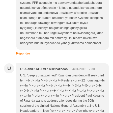
systeme FPR acengeje mu banyarwanda aho badashobora
gutandukanya démocratie n'igitugu,gutandukanya amahoro
n'umwiryane,gutandukanya umwicanyi w'abigize umwuga
n'umuturage uharanira amahoro ya bose! Systeme icengeza
mu baturage urwango n'ivangura,kwikubira ibyiza
by'igihugu,kubeshya no gutekininga,gushyigikira
ubusumbane mu barurage,kwiyemera no kwishongora, kuba
bagashora ntambara mu baturanyi! Ibi bibazo bikemuwe
ndacyeka buri munyarwanda yaba yiyumvamo démocratie!
Répondre
U
USA and KAGAME: ni ikibazoooo!!
04/01/2016 12:30
U.S. "deeply disappointed" Rwandan president will seek third
term<br /> .<br /> <br /> <br /> Reuters <br /> 22 hours ago <br
/> <br /> <br /> <br /> <br /> <br /> <br /> <br /> <br /> <br
/> <br /> .<br /> ˠ <br /> ➕ ✓ <br /> ✕ <br /> ..<br /> .<br /> <br
/> ....<br /> .<br /> ..<br /> <br /> <br /> President Paul Kagame
of Rwanda waits to address attendees during the 70th
session of the United Nations General Assembly at the U.N.
Headquarters in New York <br /> . <br /> View photo<br /> <br