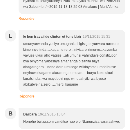
Byinshi ku Munyakoreya Park ‘malayika murinzi’ wa Perezida
wa Gabon<br /> 2015-11-18 18:25:08 Amakuru | Muri Afurika
Répondre
L
le bon travail de clinton et tony blair
19/11/2015 15:31
umunyarwanda yaciye umugani ati igisiga cyurwara rurerure
kimennye inda ....kagame rero ...niyicare zimurye...kayumba
yavuze ukuri aho yagize ...ati umunsi yahinduye constitution
bya binyoma yabeshye amahanga bizahita bijya
ahagaragara....none dore umutego w'ikinyoma urashibutse
enyirawo kagame atararenga umutaru....burya koko ukuri
kuratsinda...wa muyobozi ngo windashyikirwa byose
abikubye na zero .....merci kagame
Répondre
B
Barbara
19/11/2015 13:04
Noneho bwiza.com yanditse ngo ejo Nkurunziza yararashwe.