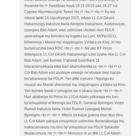
Rwanda<br /> Yanditswe kuya 18-11-2015 saa 18:27' na
Cyprien Niyomwungeri Tweet <br /> <br /> <br /> Ku wa
mbere tariki 16 Ugushyingo 2015, nibwo Lt. Col Désiré
Habamungu bakunze kwita Adolphe Habamure, Kaduruvayo,
cyangwa Bab Adam, wari ushinzwe ubutasi muri FDLR
yasesekaye mu birindiro by’ingabo za Loni, MONUSCO,
biherereye i Masisi mu majyaruguru y’intara ya Kivu, iri mu
burasirazuba bwa RDC.<br /> <br /> Nk’uko KT Press
ibitangaza, Lt. Col Désiré Habamungu uzwi cyane nka Lt. Col
Bab Adam, yari kumwe n’abandi basirikare 11
bitaramenyekana niba bari abamuherekeza.<br /> <br /> Lt.
Col Bab Adam yari ayoboye urwego rw’ubutasi bwo hanze
bw’abarwanyi ba FDLR. Yari afite icyicaro i Ngungu ku
musozi wa Masisi uherereye mu majyaruguru y’Intara ya Kivu.
Yari kumwe kandi n’umugore we n’abana bane.<br /> <br />
Hari ababwiye Kt Press ko Lt.Col Adam yakoraga mu biro
by’umuyobozi w’ikirenga wa FDLR, General Byiringiro Victor
Rumuli bakunze kwita Victor Rumuri cyangwa Michel
Byiringiro.<br /> <br /> Mbere yo kujya gukora muri ibyo biro,
Lt. Col Adam yabaye umuyobozi ushinzwe ikoranabunga mu
isakazamakuru mu biro by’umuyobozi wa FDLR Sylvestre
Mudacumura.<br /> <br /> Monusco ni yo ifite Lt. Col Adam