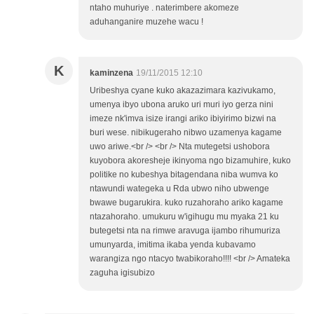
ntaho muhuriye . naterimbere akomeze
aduhanganire muzehe wacu !
K
kaminzena
19/11/2015 12:10
Uribeshya cyane kuko akazazimara kazivukamo,
umenya ibyo ubona aruko uri muri iyo gerza nini
imeze nk'imva isize irangi ariko ibiyirimo bizwi na
buri wese. nibikugeraho nibwo uzamenya kagame
uwo ariwe.<br /> <br /> Nta mutegetsi ushobora
kuyobora akoresheje ikinyoma ngo bizamuhire, kuko
politike no kubeshya bitagendana niba wumva ko
ntawundi wategeka u Rda ubwo niho ubwenge
bwawe bugarukira. kuko ruzahoraho ariko kagame
ntazahoraho. umukuru w'igihugu mu myaka 21 ku
butegetsi nta na rimwe aravuga ijambo rihumuriza
umunyarda, imitima ikaba yenda kubavamo
warangiza ngo ntacyo twabikoraho!!!! <br /> Amateka
zaguha igisubizo