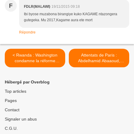
F
FDLR(MALAWI)
19/11/2015 09:18
Ibi byose muzabona birangiye kuko KAGAME ntazongera
gutegeka. Mu 2017,Kagame aura ete mort
Répondre
< Rwanda : Washington
Attentats de Paris :
condamne la réforme
Abdelhamid Abaaoud,
constitutionnelle permettant
commanditaire présumé,
à Paul Kagamé de briguer
tué dans l’assaut de Saint-
un 3e mandat
Denis >
Hébergé par Overblog
Top articles
Pages
Contact
Signaler un abus
C.G.U.