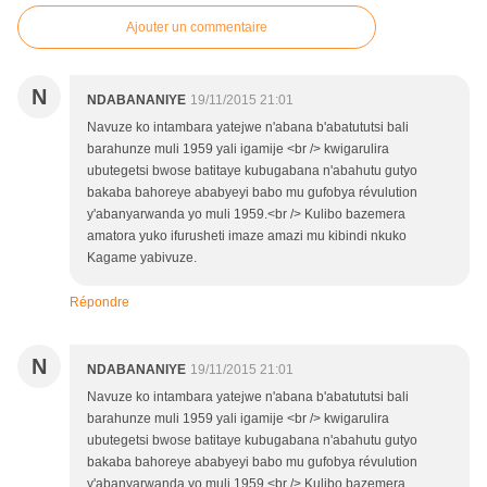
Ajouter un commentaire
N
NDABANANIYE
19/11/2015 21:01
Navuze ko intambara yatejwe n'abana b'abatututsi bali
barahunze muli 1959 yali igamije <br /> kwigarulira
ubutegetsi bwose batitaye kubugabana n'abahutu gutyo
bakaba bahoreye ababyeyi babo mu gufobya révulution
y'abanyarwanda yo muli 1959.<br /> Kulibo bazemera
amatora yuko ifurusheti imaze amazi mu kibindi nkuko
Kagame yabivuze.
Répondre
N
NDABANANIYE
19/11/2015 21:01
Navuze ko intambara yatejwe n'abana b'abatututsi bali
barahunze muli 1959 yali igamije <br /> kwigarulira
ubutegetsi bwose batitaye kubugabana n'abahutu gutyo
bakaba bahoreye ababyeyi babo mu gufobya révulution
y'abanyarwanda yo muli 1959.<br /> Kulibo bazemera