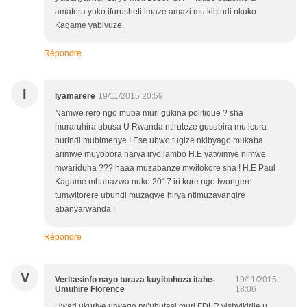
amatora yuko ifurusheti imaze amazi mu kibindi nkuko
Kagame yabivuze.
Répondre
I
Iyamarere
19/11/2015 20:59
Namwe rero ngo muba muri gukina politique ? sha
muraruhira ubusa U Rwanda ntiruteze gusubira mu icura
burindi mubimenye ! Ese ubwo tugize nkibyago mukaba
arimwe muyobora harya iryo jambo H.E yatwimye nimwe
mwariduha ??? haaa muzabanze mwitokore sha ! H.E Paul
Kagame mbabazwa nuko 2017 iri kure ngo twongere
tumwitorere ubundi muzagwe hirya ntimuzavangire
abanyarwanda !
Répondre
V
Veritasinfo nayo turaza kuyibohoza itahe-
19/11/2015
Umuhire Florence
18:06
Uwari ukuriye urwego rw’ubutasi muri FDLR yishyikirije u