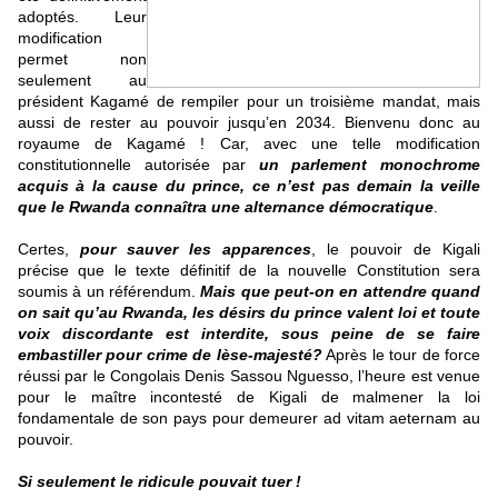
adoptés. Leur
modification
permet non
seulement au
président Kagamé de rempiler pour un troisième mandat, mais
aussi de rester au pouvoir jusqu’en 2034. Bienvenu donc au
royaume de Kagamé ! Car, avec une telle modifica
tion
const
itutionnelle autorisée par
un parlement monochrome
acquis à la cause du prince, ce n’est pas demain la veille
que le Rwanda connaîtra une alternance démocratique
.
Certes,
pour sauver les apparences
, le pouvoir de Kigali
précise que le texte définitif de la nouvelle Constitution sera
soumis à un référendum.
Mais que peut-on en attendre quand
on sait qu’au Rwanda, les désirs du prince valent loi et toute
voix discordante est interdite, sous peine de se faire
embastiller pour crime de lèse-majesté?
Après le tour de force
réussi par le Congolais Denis Sassou Nguesso, l’heure est venue
pour le maître incontesté de Kigali de malmener la loi
fondamentale de son pays pour demeurer ad vitam aeternam au
pouvoir.
Si seulement le ridicule pouvait tuer !