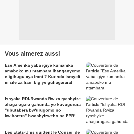
Vous aimerez aussi
Ese Amerika yaba igiye kumanika
amaboko mu ntambara ihanganyemo
n’igihugu cya Irani ? Kurinda Israyeli
misile za Irani bigiye guhagarara!
Ishyaka RDI-Rwanda Rwiza ryashyize
ahagaragara gahunda yo kuvugurura
"ubutabera bw'urugomo no
kwihorera" bwashyizweho na FPR!
Les États-Unis quittent le Conseil de