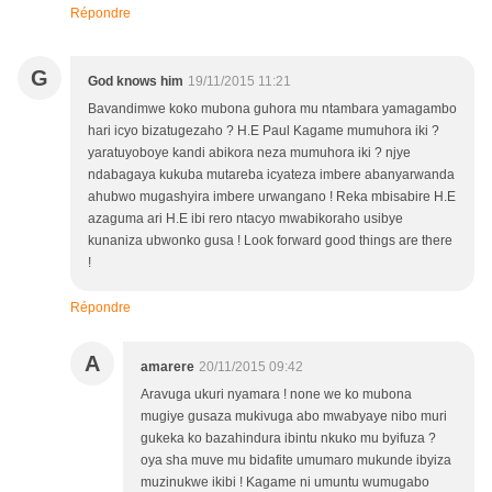
Répondre
G
God knows him
19/11/2015 11:21
Bavandimwe koko mubona guhora mu ntambara yamagambo
hari icyo bizatugezaho ? H.E Paul Kagame mumuhora iki ?
yaratuyoboye kandi abikora neza mumuhora iki ? njye
ndabagaya kukuba mutareba icyateza imbere abanyarwanda
ahubwo mugashyira imbere urwangano ! Reka mbisabire H.E
azaguma ari H.E ibi rero ntacyo mwabikoraho usibye
kunaniza ubwonko gusa ! Look forward good things are there
!
Répondre
A
amarere
20/11/2015 09:42
Aravuga ukuri nyamara ! none we ko mubona
mugiye gusaza mukivuga abo mwabyaye nibo muri
gukeka ko bazahindura ibintu nkuko mu byifuza ?
oya sha muve mu bidafite umumaro mukunde ibyiza
muzinukwe ikibi ! Kagame ni umuntu wumugabo