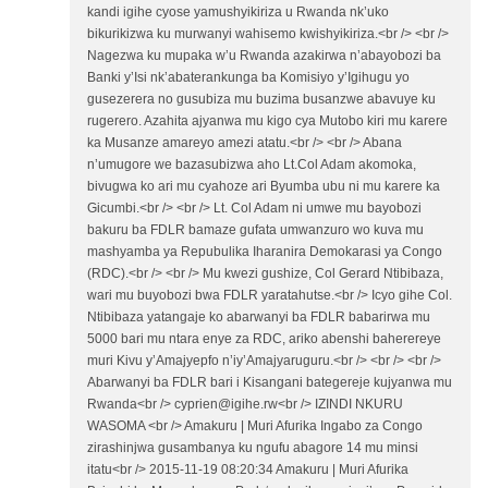
kandi igihe cyose yamushyikiriza u Rwanda nk’uko
bikurikizwa ku murwanyi wahisemo kwishyikiriza.<br /> <br />
Nagezwa ku mupaka w’u Rwanda azakirwa n’abayobozi ba
Banki y’Isi nk’abaterankunga ba Komisiyo y’Igihugu yo
gusezerera no gusubiza mu buzima busanzwe abavuye ku
rugerero. Azahita ajyanwa mu kigo cya Mutobo kiri mu karere
ka Musanze amareyo amezi atatu.<br /> <br /> Abana
n’umugore we bazasubizwa aho Lt.Col Adam akomoka,
bivugwa ko ari mu cyahoze ari Byumba ubu ni mu karere ka
Gicumbi.<br /> <br /> Lt. Col Adam ni umwe mu bayobozi
bakuru ba FDLR bamaze gufata umwanzuro wo kuva mu
mashyamba ya Repubulika Iharanira Demokarasi ya Congo
(RDC).<br /> <br /> Mu kwezi gushize, Col Gerard Ntibibaza,
wari mu buyobozi bwa FDLR yaratahutse.<br /> Icyo gihe Col.
Ntibibaza yatangaje ko abarwanyi ba FDLR babarirwa mu
5000 bari mu ntara enye za RDC, ariko abenshi baherereye
muri Kivu y’Amajyepfo n’iy’Amajyaruguru.<br /> <br /> <br />
Abarwanyi ba FDLR bari i Kisangani bategereje kujyanwa mu
Rwanda<br /> cyprien@igihe.rw<br /> IZINDI NKURU
WASOMA <br /> Amakuru | Muri Afurika Ingabo za Congo
zirashinjwa gusambanya ku ngufu abagore 14 mu minsi
itatu<br /> 2015-11-19 08:20:34 Amakuru | Muri Afurika