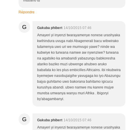
mubaho tu
Répondre
G
Gakuba phibert
14/10/2015 07:46
Amayeri yi inyenzi twarayamenye nonese urashyaka
kwihindura uvuga nabi Abagenerali bacu wibwirako
tutamenya uwo uri we mumvugo yawe? ninde wa
kubwiye ko turwana namwe aw nywnziwe? turwana
na agatsiko ka amabandi yabazungu babkoresha
atariko baziko muzi ubwenge ahubwo aruko
babafata ko les plus embicilles Africains. ibi nkubwira
byemejwe nasobujaigihe yavugaga ko iyo Abazungu
bajya guhitamo uwo bakorana bahitamo igicucu
kurushya abandi. ubwo namwe mu karere mujye
mureba umwanya wanyu muri Afrika . Ibigoryi
by'abagambanyi.
G
Gakuba phibert
14/10/2015 07:46
Amayeri yi inyenzi twarayamenye nonese urashyaka