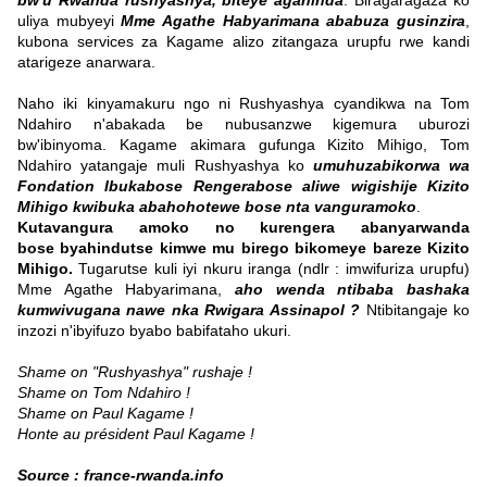
bw'u Rwanda rushyashya, biteye agahinda
. Biragaragaza ko
uliya mubyeyi
Mme Agathe Habyarimana ababuza gusinzira
,
kubona services za Kagame alizo zitangaza urupfu rwe kandi
atarigeze anarwara.
Naho iki kinyamakuru ngo ni Rushyashya cyandikwa na Tom
Ndahiro n'abakada be nubusanzwe kigemura uburozi
bw'ibinyoma. Kagame akimara gufunga Kizito Mihigo, Tom
Ndahiro yatangaje muli Rushyashya ko
umuhuzabikorwa wa
Fondation Ibukabose Rengerabose aliwe wigishije Kizito
Mihigo kwibuka abahohotewe bose nta vanguramoko
.
Kutavangura amoko no kurengera abanyarwanda
bose byahindutse kimwe mu birego bikomeye bareze Kizito
Mihigo.
Tugarutse kuli iyi nkuru iranga (ndlr : imwifuriza urupfu)
Mme Agathe Habyarimana,
aho wenda ntibaba bashaka
kumwivugana nawe nka Rwigara Assinapol ?
Ntibitangaje ko
inzozi n'ibyifuzo byabo babifataho ukuri.
Shame on "Rushyashya" rushaje !
Shame on Tom Ndahiro !
Shame on Paul Kagame !
Honte au président Paul Kagame !
Source :
france-rwanda.info