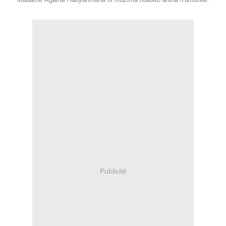
Madame Agathe Habyarimana ni muzima ntabwo aniha n'umutwe.
Publicité