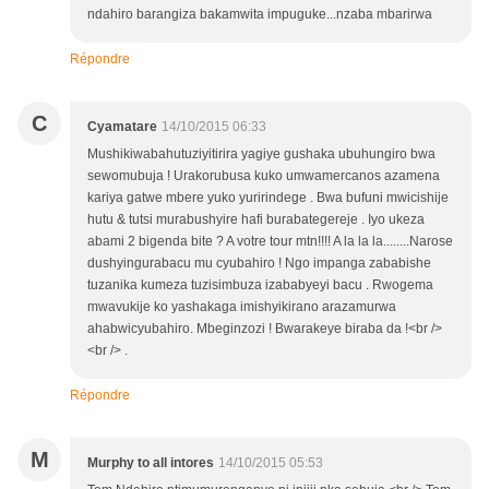
ndahiro barangiza bakamwita impuguke...nzaba mbarirwa
Répondre
C
Cyamatare
14/10/2015 06:33
Mushikiwabahutuziyitirira yagiye gushaka ubuhungiro bwa
sewomubuja ! Urakorubusa kuko umwamercanos azamena
kariya gatwe mbere yuko yuririndege . Bwa bufuni mwicishije
hutu & tutsi murabushyire hafi burabategereje . Iyo ukeza
abami 2 bigenda bite ? A votre tour mtn!!!! A la la la........Narose
dushyingurabacu mu cyubahiro ! Ngo impanga zababishe
tuzanika kumeza tuzisimbuza izababyeyi bacu . Rwogema
mwavukije ko yashakaga imishyikirano arazamurwa
ahabwicyubahiro. Mbeginzozi ! Bwarakeye biraba da !<br />
<br /> .
Répondre
M
Murphy to all intores
14/10/2015 05:53