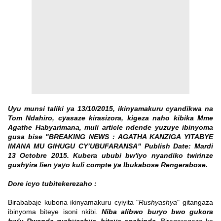
Uyu munsi taliki ya 13/10/2015, ikinyamakuru cyandikwa na
Tom Ndahiro
, cyasaze kirasizora, kigeza naho kibika Mme
Agathe Habyarimana, muli article ndende yuzuye ibinyoma
gusa bise "BREAKING NEWS : AGATHA KANZIGA YITABYE
IMANA MU GIHUGU CY’UBUFARANSA" Publish Date: Mardi
13 Octobre 2015. Kubera ububi bw'iyo nyandiko twirinze
gushyira lien yayo kuli compte ya
Ibukabose Rengerabose
.
Dore icyo tubitekerezaho :
Birababaje kubona ikinyamakuru cyiyita "
Rushyashya
" gitangaza
ibinyoma biteye isoni nkibi.
Niba alibwo buryo bwo gukora