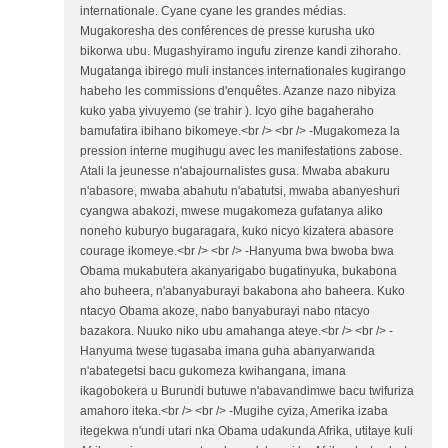
internationale. Cyane cyane les grandes médias.
Mugakoresha des conférences de presse kurusha uko
bikorwa ubu. Mugashyiramo ingufu zirenze kandi zihoraho.
Mugatanga ibirego muli instances internationales kugirango
habeho les commissions d'enquêtes. Azanze nazo nibyiza
kuko yaba yivuyemo (se trahir ). Icyo gihe bagaheraho
bamufatira ibihano bikomeye.<br /> <br /> -Mugakomeza la
pression interne mugihugu avec les manifestations zabose.
Atali la jeunesse n'abajournalistes gusa. Mwaba abakuru
n'abasore, mwaba abahutu n'abatutsi, mwaba abanyeshuri
cyangwa abakozi, mwese mugakomeza gufatanya aliko
noneho kuburyo bugaragara, kuko nicyo kizatera abasore
courage ikomeye.<br /> <br /> -Hanyuma bwa bwoba bwa
Obama mukabutera akanyarigabo bugatinyuka, bukabona
aho buheera, n'abanyaburayi bakabona aho baheera. Kuko
ntacyo Obama akoze, nabo banyaburayi nabo ntacyo
bazakora. Nuuko niko ubu amahanga ateye.<br /> <br /> -
Hanyuma twese tugasaba imana guha abanyarwanda
n'abategetsi bacu gukomeza kwihangana, imana
ikagobokera u Burundi butuwe n'abavandimwe bacu twifuriza
amahoro iteka.<br /> <br /> -Mugihe cyiza, Amerika izaba
itegekwa n'undi utari nka Obama udakunda Afrika, utitaye kuli