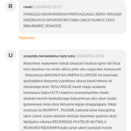
R
rwaki
13/10/2015 23:17
ITANGAZO NDARANGISHA PAPA KAZUNGU KERA YARAZWI
KWIZINA RYA GIPOROPORO NIBA UMUZI NUWUCYEKA
BIMUBWIRE URAKOZE.
Répondre
U
urwanda nurwatwese hutu tutsi
13/10/2015 23:02
Mukomere mukomere nshuti zimana!! Hashize igihe ndi hirya
hino darefour na centre africa ariko ubu nagarutse muburundi
. Ndasuhuza MAKANJI NA UWERA CLARISSE bo biyemeje
gushyigikira ikinyoma cyambaye ubusa kandi mbona isi
irikudusiga dore YESU ARAJE kandi ntago azatuma
benewacu baba HUTU baphira mumashyamba nkuko
abatutsi benshi twabyifuzaga tutaramenya aho ukuri nyako
guherereye none dore ikinyoma kigiye ahagaragara. Nkab
nsuhuza na MURPHY ; RUGWE nabandi bose bavugisha
ukuri cyane cyane abatutsi nkanjye biyemeje guphira ukuri.
Mpitiyeho nifuriza REVEREND PASTEUR MUTIKILA
IRUHUKO RIDASHIRA kuko azize ukuri yashyize hanze