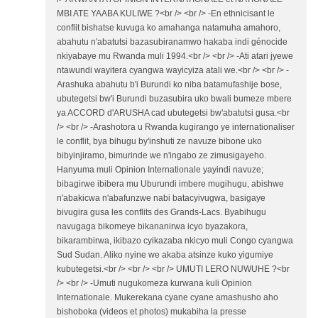
MBI ATE YAABA KULIWE ?<br /> <br /> -En ethnicisant le
conflit bishatse kuvuga ko amahanga natamuha amahoro,
abahutu n'abatutsi bazasubiranamwo hakaba indi génocide
nkiyabaye mu Rwanda muli 1994.<br /> <br /> -Ati atari jyewe
ntawundi wayitera cyangwa wayicyiza atali we.<br /> <br /> -
Arashuka abahutu b'i Burundi ko niba batamufashije bose,
ubutegetsi bw'i Burundi buzasubira uko bwali bumeze mbere
ya ACCORD d'ARUSHA cad ubutegetsi bw'abatutsi gusa.<br
/> <br /> -Arashotora u Rwanda kugirango ye internationaliser
le conflit, bya bihugu by'inshuti ze navuze bibone uko
bibyinjiramo, bimurinde we n'ingabo ze zimusigayeho.
Hanyuma muli Opinion Internationale yayindi navuze;
bibagirwe ibibera mu Uburundi imbere mugihugu, abishwe
n'abakicwa n'abafunzwe nabi batacyivugwa, basigaye
bivugira gusa les conflits des Grands-Lacs. Byabihugu
navugaga bikomeye bikananirwa icyo byazakora,
bikarambirwa, ikibazo cyikazaba nkicyo muli Congo cyangwa
Sud Sudan. Aliko nyine we akaba atsinze kuko yigumiye
kubutegetsi.<br /> <br /> <br /> UMUTI LERO NUWUHE ?<br
/> <br /> -Umuti nugukomeza kurwana kuli Opinion
Internationale. Mukerekana cyane cyane amashusho aho
bishoboka (videos et photos) mukabiha la presse