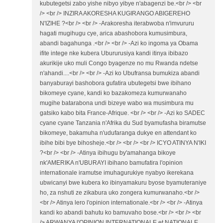
kubutegetsi zabo yishe nibyo yibye n'abagenzi be.<br /> <br
/> <br /> INZIRA AKORESHA KUGIRANGO ABIGEREHO
N'IZIHE ?<br /> <br /> -Arakoresha iterabwoba n'imvururu
hagati mugihugu cye, arica abashobora kumusimbura,
abandi bagahunga .<br /> <br /> -Azi ko ingoma ya Obama
ifite intege nke kubera Ubururusiya kandi itinya ibibazo
akurikije uko muli Congo byagenze no mu Rwanda ndetse
n'ahandi....<br /> <br /> -Azi ko Ubufransa bumukiza abandi
banyaburayi bashobora gufatira ubutegetsi bwe ibihano
bikomeye cyane, kandi ko bazakomeza kumurwanaho
mugihe batarabona undi bizeye wabo wa musimbura mu
gatsiko kabo bita France-Afrique. <br /> <br /> -Azi ko SADEC
cyane cyane Tanzania n'Afrika du Sud byamufasha biramutse
bikomeye, bakamuha n'udufaranga dukye en attendant ko
ibihe bibi bye bihosheje.<br /> <br /> <br /> ICYO ATINYA N'IKI
?<br /> <br /> -Atinya ibihugu by'amahanga bikoye
nk'AMERIKA n'UBURAYI ibihano bamufatira l'opinion
internationale iramutse imuhagurukiye nyabyo ikerekana
ubwicanyi bwe kubera ko ibinyamakuru byose byamuteraniye
ho, za nshuti ze zikabura uko zongera kumurwanaho.<br />
<br /> Atinya lero l'opinion internationale.<br /> <br /> -Atinya
kandi ko abandi bahutu ko bamuvaho bose.<br /> <br /> <br
/> ARWANYA l'OPINION INTERNATIONALE et NATIONALE