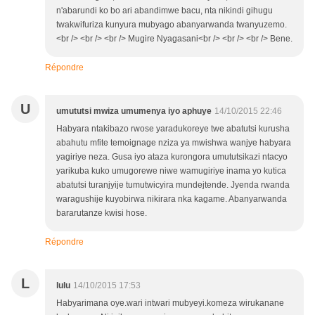
n'abarundi ko bo ari abandimwe bacu, nta nikindi gihugu
twakwifuriza kunyura mubyago abanyarwanda twanyuzemo.
<br /> <br /> <br /> Mugire Nyagasani<br /> <br /> <br /> Bene.
Répondre
U
umututsi mwiza umumenya iyo aphuye
14/10/2015 22:46
Habyara ntakibazo rwose yaradukoreye twe abatutsi kurusha
abahutu mfite temoignage nziza ya mwishwa wanjye habyara
yagiriye neza. Gusa iyo ataza kurongora umututsikazi ntacyo
yarikuba kuko umugorewe niwe wamugiriye inama yo kutica
abatutsi turanjyije tumutwicyira mundejtende. Jyenda rwanda
waragushije kuyobirwa nikirara nka kagame. Abanyarwanda
bararutanze kwisi hose.
Répondre
L
lulu
14/10/2015 17:53
Habyarimana oye.wari intwari mubyeyi.komeza wirukanane