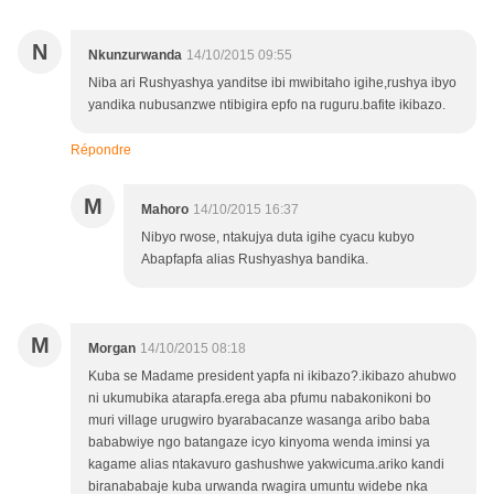
N
Nkunzurwanda
14/10/2015 09:55
Niba ari Rushyashya yanditse ibi mwibitaho igihe,rushya ibyo
yandika nubusanzwe ntibigira epfo na ruguru.bafite ikibazo.
Répondre
M
Mahoro
14/10/2015 16:37
Nibyo rwose, ntakujya duta igihe cyacu kubyo
Abapfapfa alias Rushyashya bandika.
M
Morgan
14/10/2015 08:18
Kuba se Madame president yapfa ni ikibazo?.ikibazo ahubwo
ni ukumubika atarapfa.erega aba pfumu nabakonikoni bo
muri village urugwiro byarabacanze wasanga aribo baba
bababwiye ngo batangaze icyo kinyoma wenda iminsi ya
kagame alias ntakavuro gashushwe yakwicuma.ariko kandi
biranababaje kuba urwanda rwagira umuntu widebe nka