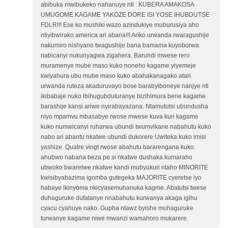
abibuka mwibukeko nahanuye nti : KUBERA AMAKOSA
UMUGOME KAGAME YAKOZE DORE ISI YOSE IHUBDUTSE
FDLR!!! Ese ko mushiki wazo azindukiye muburusiya aho
ntiyibwirako america ari abana!!! Ariko urwanda rwaragushije
nakumiro nishyano twagushije bana bamama kuyoborwa
nabicanyi nukunyagwa zigahera. Barundi mwese rero
muramenye mube maso kuko noneho kagame yiyemeje
kwiyahura ubu mube maso kuko abahakanagako atari
urwanda ruteza akaduruvayo bose barabyiboneye nanjye nti
ikibabaje nuko ibihugubduturanye bizihimura bene kagame
barashije kansi ariwe nyirabayazana. Ntamututsi ubundusha
niyo mpamvu mbasabye rwose mwese kuva kuri kagame
kuko numwicanyi ruharwa ubundi twumvikane nabahutu kuko
nabo ari abantu nkatwe ubundi dukorere Uwiteka kuko imisi
yashize. Quatre vingt rwose abahutu bararengana kuko
ahubwo nabana beza pe si nkatwe dushaka kumaraho
ubwoko bwarelwe nkatwe kandi mubyukuri ntaho MINORITE
kwisibyabazima igomba gutegeka MAJORITE cyeretse iyo
habaye ikinyoma nkicyasemuhanuka kagme. Abatutsi twese
duhaguruke dufatanye nnabahutu kurwanya akaga igihu
cyacu cyahuye nako. Gupha ntawz byishe muhaguruke
turwanye kagame niwe mwanzi wamahoro mukarere.