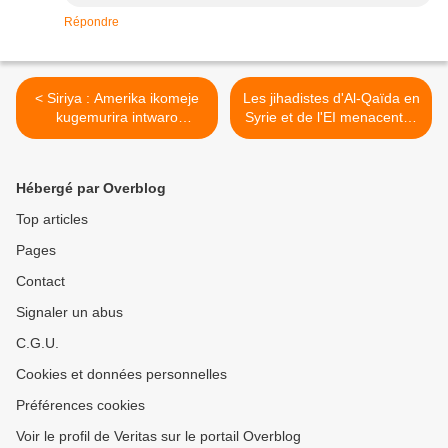
Répondre
< Siriya : Amerika ikomeje
Les jihadistes d'Al-Qaïda en
kugemurira intwaro
Syrie et de l'EI menacent la
abarwanya ubutegetsi
Russie >
bw’Assad
Hébergé par Overblog
Top articles
Pages
Contact
Signaler un abus
C.G.U.
Cookies et données personnelles
Préférences cookies
Voir le profil de Veritas sur le portail Overblog