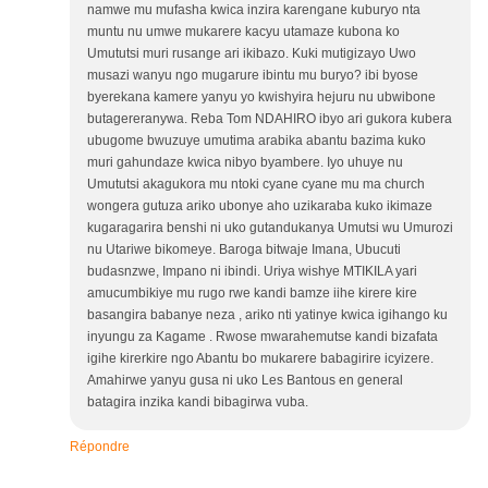
namwe mu mufasha kwica inzira karengane kuburyo nta
muntu nu umwe mukarere kacyu utamaze kubona ko
Umututsi muri rusange ari ikibazo. Kuki mutigizayo Uwo
musazi wanyu ngo mugarure ibintu mu buryo? ibi byose
byerekana kamere yanyu yo kwishyira hejuru nu ubwibone
butagereranywa. Reba Tom NDAHIRO ibyo ari gukora kubera
ubugome bwuzuye umutima arabika abantu bazima kuko
muri gahundaze kwica nibyo byambere. Iyo uhuye nu
Umututsi akagukora mu ntoki cyane cyane mu ma church
wongera gutuza ariko ubonye aho uzikaraba kuko ikimaze
kugaragarira benshi ni uko gutandukanya Umutsi wu Umurozi
nu Utariwe bikomeye. Baroga bitwaje Imana, Ubucuti
budasnzwe, Impano ni ibindi. Uriya wishye MTIKILA yari
amucumbikiye mu rugo rwe kandi bamze iihe kirere kire
basangira babanye neza , ariko nti yatinye kwica igihango ku
inyungu za Kagame . Rwose mwarahemutse kandi bizafata
igihe kirerkire ngo Abantu bo mukarere babagirire icyizere.
Amahirwe yanyu gusa ni uko Les Bantous en general
batagira inzika kandi bibagirwa vuba.
Répondre