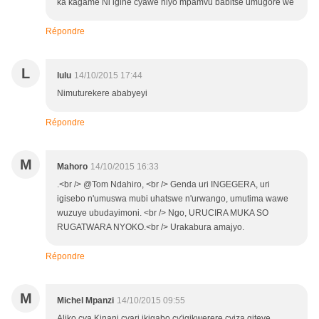
ka kagame Ni igihe cyawe niyo mpamvu babitse umugore we
Répondre
L
lulu
14/10/2015 17:44
Nimuturekere ababyeyi
Répondre
M
Mahoro
14/10/2015 16:33
.<br /> @Tom Ndahiro, <br /> Genda uri INGEGERA, uri
igisebo n'umuswa mubi uhatswe n'urwango, umutima wawe
wuzuye ubudayimoni. <br /> Ngo, URUCIRA MUKA SO
RUGATWARA NYOKO.<br /> Urakabura amajyo.
Répondre
M
Michel Mpanzi
14/10/2015 09:55
Aliko cya Kinani cyari ikigabo cy'igikwerere cyiza giteye