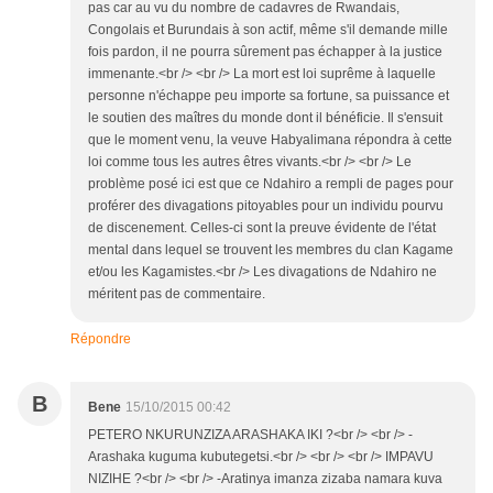
pas car au vu du nombre de cadavres de Rwandais,
Congolais et Burundais à son actif, même s'il demande mille
fois pardon, il ne pourra sûrement pas échapper à la justice
immenante.<br /> <br /> La mort est loi suprême à laquelle
personne n'échappe peu importe sa fortune, sa puissance et
le soutien des maîtres du monde dont il bénéficie. Il s'ensuit
que le moment venu, la veuve Habyalimana répondra à cette
loi comme tous les autres êtres vivants.<br /> <br /> Le
problème posé ici est que ce Ndahiro a rempli de pages pour
proférer des divagations pitoyables pour un individu pourvu
de discenement. Celles-ci sont la preuve évidente de l'état
mental dans lequel se trouvent les membres du clan Kagame
et/ou les Kagamistes.<br /> Les divagations de Ndahiro ne
méritent pas de commentaire.
Répondre
B
Bene
15/10/2015 00:42
PETERO NKURUNZIZA ARASHAKA IKI ?<br /> <br /> -
Arashaka kuguma kubutegetsi.<br /> <br /> <br /> IMPAVU
NIZIHE ?<br /> <br /> -Aratinya imanza zizaba namara kuva