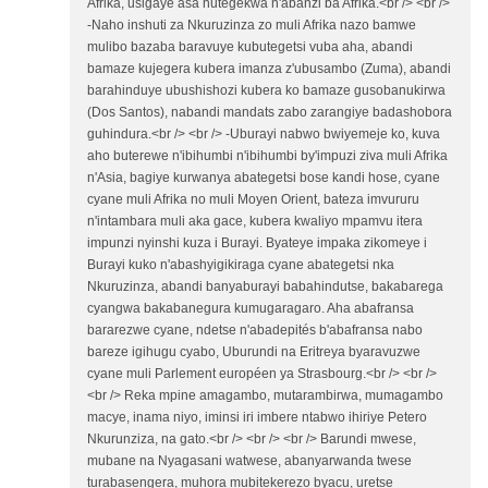
Afrika, usigaye asa nutegekwa n'abanzi ba Afrika.<br /> <br />
-Naho inshuti za Nkuruzinza zo muli Afrika nazo bamwe
mulibo bazaba baravuye kubutegetsi vuba aha, abandi
bamaze kujegera kubera imanza z'ubusambo (Zuma), abandi
barahinduye ubushishozi kubera ko bamaze gusobanukirwa
(Dos Santos), nabandi mandats zabo zarangiye badashobora
guhindura.<br /> <br /> -Uburayi nabwo bwiyemeje ko, kuva
aho buterewe n'ibihumbi n'ibihumbi by'impuzi ziva muli Afrika
n'Asia, bagiye kurwanya abategetsi bose kandi hose, cyane
cyane muli Afrika no muli Moyen Orient, bateza imvururu
n'intambara muli aka gace, kubera kwaliyo mpamvu itera
impunzi nyinshi kuza i Burayi. Byateye impaka zikomeye i
Burayi kuko n'abashyigikiraga cyane abategetsi nka
Nkuruzinza, abandi banyaburayi babahindutse, bakabarega
cyangwa bakabanegura kumugaragaro. Aha abafransa
bararezwe cyane, ndetse n'abadepités b'abafransa nabo
bareze igihugu cyabo, Uburundi na Eritreya byaravuzwe
cyane muli Parlement européen ya Strasbourg.<br /> <br />
<br /> Reka mpine amagambo, mutarambirwa, mumagambo
macye, inama niyo, iminsi iri imbere ntabwo ihiriye Petero
Nkurunziza, na gato.<br /> <br /> <br /> Barundi mwese,
mubane na Nyagasani watwese, abanyarwanda twese
turabasengera, muhora mubitekerezo byacu, uretse