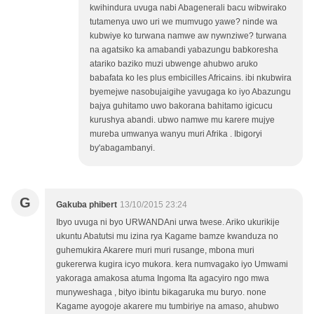
kwihindura uvuga nabi Abagenerali bacu wibwirako
tutamenya uwo uri we mumvugo yawe? ninde wa
kubwiye ko turwana namwe aw nywnziwe? turwana
na agatsiko ka amabandi yabazungu babkoresha
atariko baziko muzi ubwenge ahubwo aruko
babafata ko les plus embicilles Africains. ibi nkubwira
byemejwe nasobujaigihe yavugaga ko iyo Abazungu
bajya guhitamo uwo bakorana bahitamo igicucu
kurushya abandi. ubwo namwe mu karere mujye
mureba umwanya wanyu muri Afrika . Ibigoryi
by'abagambanyi.
G
Gakuba phibert
13/10/2015 23:24
Ibyo uvuga ni byo URWANDAni urwa twese. Ariko ukurikije
ukuntu Abatutsi mu izina rya Kagame bamze kwanduza no
guhemukira Akarere muri muri rusange, mbona muri
gukererwa kugira icyo mukora. kera numvagako iyo Umwami
yakoraga amakosa atuma Ingoma Ita agacyiro ngo mwa
munyweshaga , bityo ibintu bikagaruka mu buryo. none
Kagame ayogoje akarere mu tumbiriye na amaso, ahubwo