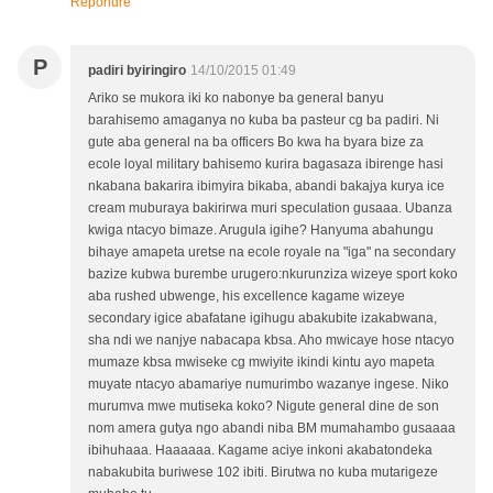
Répondre
P
padiri byiringiro
14/10/2015 01:49
Ariko se mukora iki ko nabonye ba general banyu
barahisemo amaganya no kuba ba pasteur cg ba padiri. Ni
gute aba general na ba officers Bo kwa ha byara bize za
ecole loyal military bahisemo kurira bagasaza ibirenge hasi
nkabana bakarira ibimyira bikaba, abandi bakajya kurya ice
cream muburaya bakirirwa muri speculation gusaaa. Ubanza
kwiga ntacyo bimaze. Arugula igihe? Hanyuma abahungu
bihaye amapeta uretse na ecole royale na "iga" na secondary
bazize kubwa burembe urugero:nkurunziza wizeye sport koko
aba rushed ubwenge, his excellence kagame wizeye
secondary igice abafatane igihugu abakubite izakabwana,
sha ndi we nanjye nabacapa kbsa. Aho mwicaye hose ntacyo
mumaze kbsa mwiseke cg mwiyite ikindi kintu ayo mapeta
muyate ntacyo abamariye numurimbo wazanye ingese. Niko
murumva mwe mutiseka koko? Nigute general dine de son
nom amera gutya ngo abandi niba BM mumahambo gusaaaa
ibihuhaaa. Haaaaaa. Kagame aciye inkoni akabatondeka
nabakubita buriwese 102 ibiti. Birutwa no kuba mutarigeze