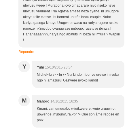
ubwuzu weee ! Murabona icyo gihagararo niyo nseko iteye
ubwuzu vraiment ! Na Agatha ameze neza cyane, ni umugore
ukeye ufite classe. Ils forment un très beau couple. Naho
kariya gasega kihaye Urugwiro rwacu na ruriya rugore rwako
rumeze nk'imvubu cyangwase imbogo, ruzetuye ibinwa!!
Hahahaaaahhh, harya ngo abatutsi ni beza ni imfura ? Wapiiii
!
Répondre
Y
Yuhi
15/10/2015 23:34
Michel<br /> <br /> Nta kindo mbonye uretse imivuba
ngo ni amazuru! Gaswere nyoko kandi!
M
Mahoro
14/10/2015 16:35
Kinani, yari umugabo w'igikwerere, wuje urugwiro,
ubwenge, n'ubumfura.<br /> Que son âme repose en
paix.