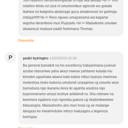
Tom Ndahiro ntimumurenganye ni injiji nka sebuja.<br /> Tom
ndahiro ikintu nzi yize ni umumoniteur agricole wo gukata
ikahwa no kwigisha abaturage guca amatererasi no guhinga
imbiga!!!!!!!<br /> Rero nguwo umujyanama wa kagame
wigisha iterambere muri Rupiyefu.<br /> Ntabateshe umutwe
abatamuzi mubaze padili Nahimana Thomas.
Répondre
P
padiri byiringiro
14/10/2015 02:00
Ba general bamafuti na his excellency habyarimana juvenal
azutse ntanumwe yaha akazi mwese yahitamo kubata mu
kimoteri agashaka abana bato batize nibyo byanyu mwirirwa
mubeshya ninko kubona umufundi unyagirwa cg umuntu wize
bamubaza ngo ikaramu ikora iki agahita asubiza ngo
bayivomeramo amazi boshye arikibindi ra. Sha ndimwe na
kwemera ngakora icyo ngomba gukora cg nkabimbwebwe
bikarangira. Mwisubireho aho muri hose cg se mutange
itangazo ko mwahindutse intozo hatazagira u tegereza
baringaa