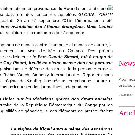
es informations en provenance du
Rwanda
font état d'une
wandais lors des rencontres appelées
GLOBAL YOUTH
réal du 25 au 27 septembre 2015. L'information a été
istre rwandaise des Affaires étrangères, Mme Louise
alors clôturer ces rencontres le 27 septembre.
apports de crimes contre l'humanité et crimes de guerre, le
unement un visa d'entrée au Canada. Des prêtres
 de ce dictateur
: le Père
Claude Simard
, tué à coups de
Newsl
re
Guy Pinard
, fusillé en pleine messe dans sa paroisse
anisations de défense des droits de la personne et de la
n Rights Watch, Amnesty International et Reporters sans
Abonnez
 le régime de
Kigali
qui persécute, emprisonne, torture et
articles 
s politiques et des journalistes indépendants.
s Unies sur les violations graves des droits humains
rritoire de la République Démocratique du
Congo
par les
qualifiés de génocide, si des éléments de preuve étaient
Artic
.
Le régime de
Kigali
envoie même des escadrons