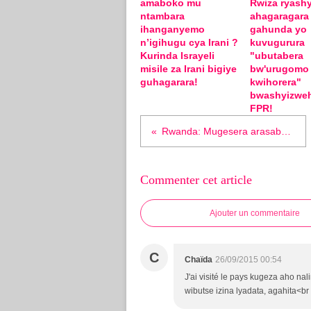
amaboko mu
Rwiza ryashy
ntambara
ahagaragara
ihanganyemo
gahunda yo
n’igihugu cya Irani ?
kuvugurura
Kurinda Israyeli
"ubutabera
misile za Irani bigiye
bw'urugomo
guhagarara!
kwihorera"
bwashyizwe
FPR!
Rwanda: Mugesera arasabwa kwicira urubanza ataburanye!
Commenter cet article
Ajouter un commentaire
C
Chaïda
26/09/2015 00:54
J'ai visité le pays kugeza aho na
wibutse izina lyadata, agahita<b