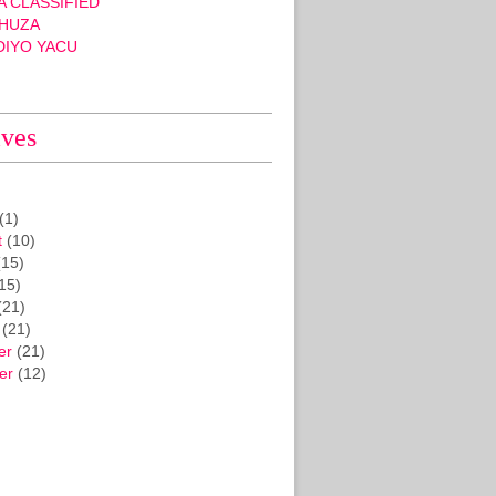
 CLASSIFIED
HUZA
DIYO YACU
ives
(1)
t
(10)
15)
15)
(21)
(21)
er
(21)
er
(12)