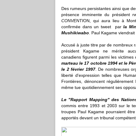
Des rumeurs persistantes ainsi que d
présence imminente du président r
CONVENTI
ON, qui aura lieu à Mont
confirmée dans un tweet par
la Min
Mushikiwabo
. Paul Kagame viendrait 
Accusé à juste titre par de nombreux r
président Kagame ne mérite auc
canadiens figurent parmi les victimes
marteau le 17 octobre 1994 et le Pè
le 2 février 1997
. De nombreuses org
liberté d'expression telles que Huma
Frontières, dénoncent régulièrement
même tue quotidiennement ses opposant
Le "
Rapport Mapping
" des Nation
commis entre 1993 et 2003 sur le te
troupes Paul Kagame pourraient être 
apportés devant un tribunal compétent