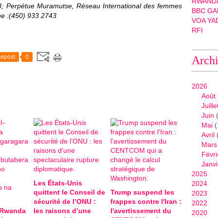
RWANDA
8; Perpétue Muramutse, Réseau International des femmes
BBC GA
ne :(450) 933 2743
VOA YA
RFI
epost
0
Arch
2026
Août
Juille
Juin
(
Mai
(
Avril
Mars
Févri
Janvi
2025
Les États-Unis
2024
quittent le Conseil de
Trump suspend les
2023
sécurité de l’ONU :
frappes contre l'Iran :
2022
-Rwanda
les raisons d’une
l'avertissement du
2020