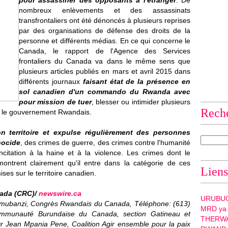
pour assassiner des opposants à l'étranger
. De
nombreux enlèvements et des assassinats
transfrontaliers ont été dénoncés à plusieurs reprises
par des organisations de défense des droits de la
personne et différents médias. En ce qui concerne le
Canada, le rapport de l'Agence des Services
frontaliers du Canada va dans le même sens que
plusieurs articles publiés en mars et avril 2015 dans
différents journaux
faisant état de la présence en
sol canadien d'un commando du
Rwanda
avec
pour mission de tuer
, blesser ou intimider plusieurs
Rech
nt le gouvernement Rwandais.
on territoire et expulse régulièrement des personnes
nocide
, des crimes de guerre, des crimes contre l'humanité
ncitation à la haine et à la violence. Les crimes dont le
ntrent clairement qu'il entre dans la catégorie de ces
Liens
es sur le territoire canadien.
ada (CRC)/
newswire.ca
URUBU
amubanzi, Congrès Rwandais du Canada, Téléphone: (613)
MRD ya
ommunauté Burundaise du Canada, section Gatineau et
THERW
 Jean Mpania Pene, Coalition Agir ensemble pour la paix