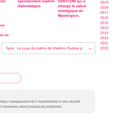
ize
spectaculaire rupture
CENTCOM qui a
2019
diplomatique.
changé le calcul
2018
stratégique de
2017
Washington.
2016
2015
 no
2014
2013
ho na
2012
2011
Syrie : Le coup de maître de Vladimir Poutine qui va définitivement ruiner la plan de domination US
2010
lintuye, mukagararama<br /> Icyashimishije ni umu sécurité
r /> Anamenya, kweli pourquoi des problèmes.