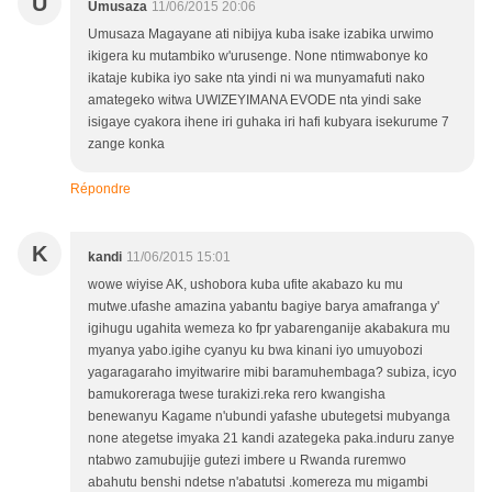
U
Umusaza
11/06/2015 20:06
Umusaza Magayane ati nibijya kuba isake izabika urwimo
ikigera ku mutambiko w'urusenge. None ntimwabonye ko
ikataje kubika iyo sake nta yindi ni wa munyamafuti nako
amategeko witwa UWIZEYIMANA EVODE nta yindi sake
isigaye cyakora ihene iri guhaka iri hafi kubyara isekurume 7
zange konka
Répondre
K
kandi
11/06/2015 15:01
wowe wiyise AK, ushobora kuba ufite akabazo ku mu
mutwe.ufashe amazina yabantu bagiye barya amafranga y'
igihugu ugahita wemeza ko fpr yabarenganije akabakura mu
myanya yabo.igihe cyanyu ku bwa kinani iyo umuyobozi
yagaragaraho imyitwarire mibi baramuhembaga? subiza, icyo
bamukoreraga twese turakizi.reka rero kwangisha
benewanyu Kagame n'ubundi yafashe ubutegetsi mubyanga
none ategetse imyaka 21 kandi azategeka paka.induru zanye
ntabwo zamubujije gutezi imbere u Rwanda ruremwo
abahutu benshi ndetse n'abatutsi .komereza mu migambi