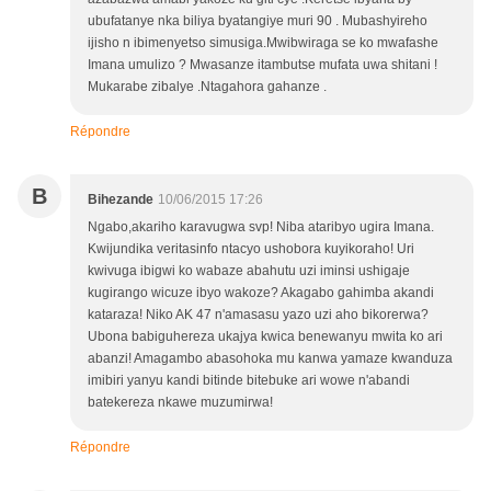
ubufatanye nka biliya byatangiye muri 90 . Mubashyireho
ijisho n ibimenyetso simusiga.Mwibwiraga se ko mwafashe
Imana umulizo ? Mwasanze itambutse mufata uwa shitani !
Mukarabe zibalye .Ntagahora gahanze .
Répondre
B
Bihezande
10/06/2015 17:26
Ngabo,akariho karavugwa svp! Niba ataribyo ugira Imana.
Kwijundika veritasinfo ntacyo ushobora kuyikoraho! Uri
kwivuga ibigwi ko wabaze abahutu uzi iminsi ushigaje
kugirango wicuze ibyo wakoze? Akagabo gahimba akandi
kataraza! Niko AK 47 n'amasasu yazo uzi aho bikorerwa?
Ubona babiguhereza ukajya kwica benewanyu mwita ko ari
abanzi! Amagambo abasohoka mu kanwa yamaze kwanduza
imibiri yanyu kandi bitinde bitebuke ari wowe n'abandi
batekereza nkawe muzumirwa!
Répondre