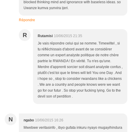
blocked thinking mind and ignorance with baseless ideas. so
Uwanze kumva yunvira ijeri.
Répondre
R
Rutamisi
10/06/2015 21:35
Je vais répondre celui qui se nomme. Timewiltel , si
tu réfléchissais d'abord avant de se considérer
comme un expert analyste politique de notre chère
partrie le RWANDA ! En vérité. Tu n'es qu'une.
Merdre d'apprenti sorcier soit disant analyste confus ,
plutôt c'est toi que le times will tell You one Day . And
i hope so , stop to consider rwandans like a chickens
. We are a country and people knows were we want
go for our futur . So stop your fucking lying. Go to the
devil son of perdition .
N
ngabo
10/06/2015 16:26
Mwebwe veritasinfo , ibyo gufata inkuru nyayo mugayihindura