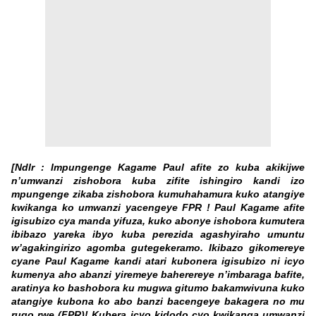
[Ndlr : Impungenge Kagame Paul afite zo kuba akikijwe
n’umwanzi zishobora kuba zifite ishingiro kandi izo
mpungenge zikaba zishobora kumuhahamura kuko atangiye
kwikanga ko umwanzi yacengeye FPR ! Paul Kagame afite
igisubizo cya manda yifuza, kuko abonye ishobora kumutera
ibibazo yareka ibyo kuba perezida agashyiraho umuntu
w’agakingirizo agomba gutegekeramo. Ikibazo gikomereye
cyane Paul Kagame kandi atari kubonera igisubizo ni icyo
kumenya aho abanzi yiremeye baherereye n’imbaraga bafite,
aratinya ko bashobora ku mugwa gitumo bakamwivuna kuko
atangiye kubona ko abo banzi bacengeye bakagera no mu
rugo rwe (FPR)! Kubera icyo kidodo cyo kwikanga umwanzi