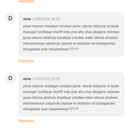
Répondre
D
dada
10/06/2015 18:55
yewe mwese mwataye umutwe peee. ubuse ibibyose ni ibyiki
muvuga? politique sha!!!!! reta zise aho ziva zikagera nizimwe
gusa mbona abahutu barataye umutwe nako sibose ahubwo
inkoramaraso zabahutu yayose ni amaraso ari kubagaruka
nihugarare wari mwamokase?????
Répondre
D
dada
10/06/2015 18:55
yewe mwese mwataye umutwe peee. ubuse ibibyose ni ibyiki
muvuga? politique sha!!!!! reta zise aho ziva zikagera nizimwe
gusa mbona abahutu barataye umutwe nako sibose ahubwo
inkoramaraso zabahutu yayose ni amaraso ari kubagaruka
nihugarare wari mwamokase?????
Répondre