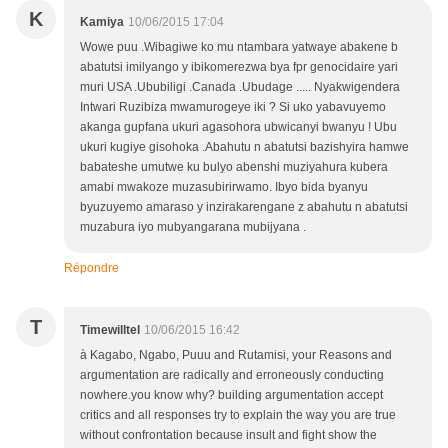
K
Kamiya
10/06/2015 17:04
Wowe puu .Wibagiwe ko mu ntambara yatwaye abakene b
abatutsi imilyango y ibikomerezwa bya fpr genocidaire yari
muri USA .Ububiligi .Canada .Ubudage ..... Nyakwigendera
Intwari Ruzibiza mwamurogeye iki ? Si uko yabavuyemo
akanga gupfana ukuri agasohora ubwicanyi bwanyu ! Ubu
ukuri kugiye gisohoka .Abahutu n abatutsi bazishyira hamwe
babateshe umutwe ku bulyo abenshi muziyahura kubera
amabi mwakoze muzasubirirwamo. Ibyo bida byanyu
byuzuyemo amaraso y inzirakarengane z abahutu n abatutsi
muzabura iyo mubyangarana mubijyana .
Répondre
T
Timewilltel
10/06/2015 16:42
à Kagabo, Ngabo, Puuu and Rutamisi, your Reasons and
argumentation are radically and erroneously conducting
nowhere.you know why? building argumentation accept
critics and all responses try to explain the way you are true
without confrontation because insult and fight show the