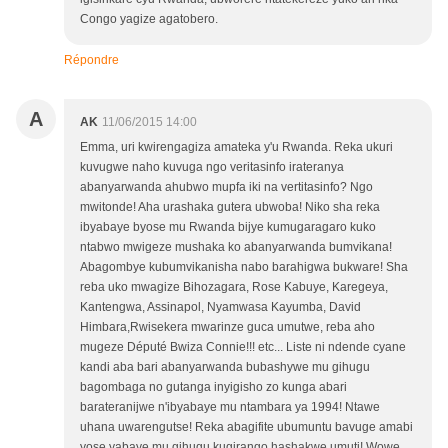
Congo yagize agatobero.
Répondre
A
AK
11/06/2015 14:00
Emma, uri kwirengagiza amateka y'u Rwanda. Reka ukuri
kuvugwe naho kuvuga ngo veritasinfo irateranya
abanyarwanda ahubwo mupfa iki na vertitasinfo? Ngo
mwitonde! Aha urashaka gutera ubwoba! Niko sha reka
ibyabaye byose mu Rwanda bijye kumugaragaro kuko
ntabwo mwigeze mushaka ko abanyarwanda bumvikana!
Abagombye kubumvikanisha nabo barahigwa bukware! Sha
reba uko mwagize Bihozagara, Rose Kabuye, Karegeya,
Kantengwa, Assinapol, Nyamwasa Kayumba, David
Himbara,Rwisekera mwarinze guca umutwe, reba aho
mugeze Député Bwiza Connie!!! etc... Liste ni ndende cyane
kandi aba bari abanyarwanda bubashywe mu gihugu
bagombaga no gutanga inyigisho zo kunga abari
barateranijwe n'ibyabaye mu ntambara ya 1994! Ntawe
uhana uwarengutse! Reka abagifite ubumuntu bavuge amabi
yose yabaye mu gihugu kugirango hashakwe umuti! Wowe