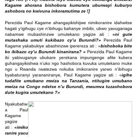
Kagame ahorana bishobora kumutera uburwayi kuburyo
ashobora no kwivuna inkoramutima ze !]
Perezida Paul Kagame ahangayikishijwe nimikoranire idahwitse
hagati y’igihugu cye n’ibihugu bahanye imbibi, ubwo yavuganaga
nabamwe mubashinzwe umutekano yagize ati :
«ni gute
mutashaka umuti kukibazo cy’u Burundi?»
Perezida Paul
Kagame yakabukiye abashinzwe iperereza ati : «
bishoboka bite
ko ikibazo cy’u Burundi kinanirana? »
Perezida Paul Kagame
ibi yabivuganye ubukare yerekana impungenge afite kubera
guhangayikishwa n’uko ngo hashobora kuvuka umutekano muke
ngo u Rwanda rwatezwa nokuba imikoranire yarwo n’ibihugu
byabaturanyi yarananiranye, Paul Kagame yagize ati : «
igihe
tudafite umubano mwiza na Tanzania, ntitugire umubano
mwiza na Congo ndetse n’u Burundi, mwumva tuzashobora
dute kugira umutekano ?»
Nyakubahw
a Paul
Kagame
yagize
ati :
«imiko
ranire yacu