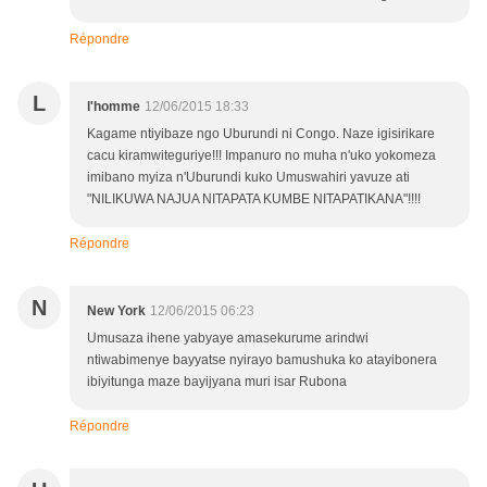
Répondre
L
l'homme
12/06/2015 18:33
Kagame ntiyibaze ngo Uburundi ni Congo. Naze igisirikare
cacu kiramwiteguriye!!! Impanuro no muha n'uko yokomeza
imibano myiza n'Uburundi kuko Umuswahiri yavuze ati
"NILIKUWA NAJUA NITAPATA KUMBE NITAPATIKANA"!!!!
Répondre
N
New York
12/06/2015 06:23
Umusaza ihene yabyaye amasekurume arindwi
ntiwabimenye bayyatse nyirayo bamushuka ko atayibonera
ibiyitunga maze bayijyana muri isar Rubona
Répondre