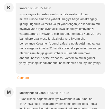
K
kandi
11/06/2015 14:50
wowe wiyise AK, ushobora kuba ufite akabazo ku mu
mutwe.ufashe amazina yabantu bagiye barya amafranga y'
igihugu ugahita wemeza ko fpr yabarenganije akabakura mu
myanya yabo.igihe cyanyu ku bwa kinani iyo umuyobozi
yagaragaraho imyitwarire mibi baramuhembaga? subiza, icyo
bamukoreraga twese turakizi.reka rero kwangisha
benewanyu Kagame n'ubundi yafashe ubutegetsi mubyanga
none ategetse imyaka 21 kandi azategeka paka.induru zanye
ntabwo zamubujije gutezi imbere u Rwanda ruremwo
abahutu benshi ndetse n'abatutsi .komereza mu migambi
yanyu yashaje kandi abahutu bose ntabwo bari inyuma yanyu
.
Répondre
M
Mbonyingabo Jean
11/06/2015 14:44
Ukobili kose Kagame akwiriye Kwitondera Uburundi na
Tanzaniya kuko ibisirikare byabyi nomo organised kurenza
igisirikare cyu Rwanda, ubworere ntatekereze yuko ari nka