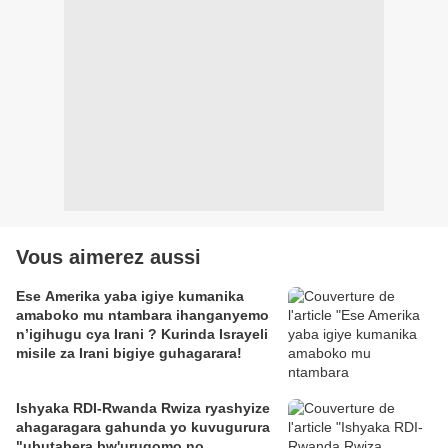
Vous aimerez aussi
Ese Amerika yaba igiye kumanika
amaboko mu ntambara ihanganyemo
n’igihugu cya Irani ? Kurinda Israyeli
misile za Irani bigiye guhagarara!
Ishyaka RDI-Rwanda Rwiza ryashyize
ahagaragara gahunda yo kuvugurura
"ubutabera bw'urugomo no