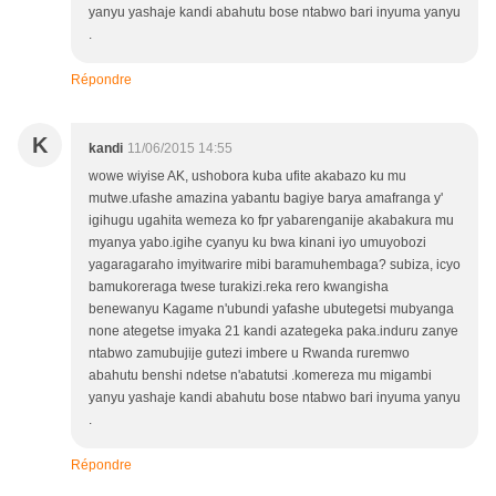
yanyu yashaje kandi abahutu bose ntabwo bari inyuma yanyu
.
Répondre
K
kandi
11/06/2015 14:55
wowe wiyise AK, ushobora kuba ufite akabazo ku mu
mutwe.ufashe amazina yabantu bagiye barya amafranga y'
igihugu ugahita wemeza ko fpr yabarenganije akabakura mu
myanya yabo.igihe cyanyu ku bwa kinani iyo umuyobozi
yagaragaraho imyitwarire mibi baramuhembaga? subiza, icyo
bamukoreraga twese turakizi.reka rero kwangisha
benewanyu Kagame n'ubundi yafashe ubutegetsi mubyanga
none ategetse imyaka 21 kandi azategeka paka.induru zanye
ntabwo zamubujije gutezi imbere u Rwanda ruremwo
abahutu benshi ndetse n'abatutsi .komereza mu migambi
yanyu yashaje kandi abahutu bose ntabwo bari inyuma yanyu
.
Répondre