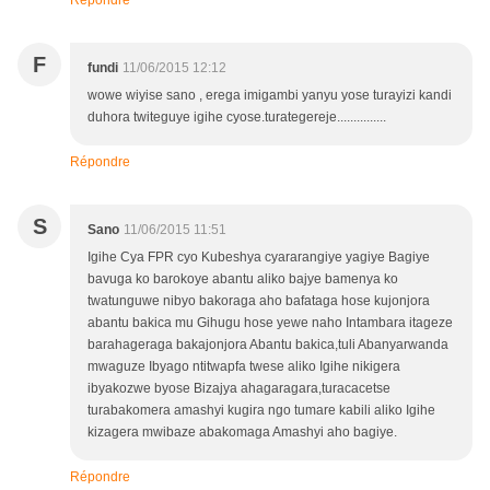
Répondre
F
fundi
11/06/2015 12:12
wowe wiyise sano , erega imigambi yanyu yose turayizi kandi
duhora twiteguye igihe cyose.turategereje...............
Répondre
S
Sano
11/06/2015 11:51
Igihe Cya FPR cyo Kubeshya cyararangiye yagiye Bagiye
bavuga ko barokoye abantu aliko bajye bamenya ko
twatunguwe nibyo bakoraga aho bafataga hose kujonjora
abantu bakica mu Gihugu hose yewe naho Intambara itageze
barahageraga bakajonjora Abantu bakica,tuli Abanyarwanda
mwaguze Ibyago ntitwapfa twese aliko Igihe nikigera
ibyakozwe byose Bizajya ahagaragara,turacacetse
turabakomera amashyi kugira ngo tumare kabili aliko Igihe
kizagera mwibaze abakomaga Amashyi aho bagiye.
Répondre