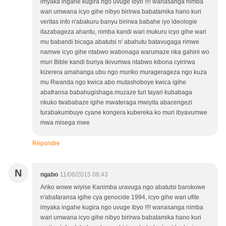
imyaka ingahe kugira ngo uvuge ibyo !!!! wanasanga nimba
wari umwana icyo gihe nibyo birirwa babatamika hano kuri
veritas info n'abakuru banyu birirwa babahe iyo ideologie
itazabageza ahantu, nimba kandi wari mukuru icyo gihe wari
mu babandi bicaga abatutsi n' abahutu batavugaga rimwe
namwe icyo gihe ntabwo wabonaga warumaze nka gahini wo
muri Bible kandi buriya ikivumwa ntabwo kibona cyirirwa
kizerera amahanga.ubu ngo muriko muragerageza ngo kuza
mu Rwanda ngo kwica abo mutashoboye kwica igihe
abafransa babahugishaga.muzaze turi tayari kubabaga
nkuko twababaze igihe mwateraga mwiyita abacengezi
turabakumbuye cyane kongera kubereka ko muri ibyavumwe
mwa misega mwe
Répondre
N
ngabo
11/06/2015 08:43
Ariko wowe wiyise Kanimba uravuga ngo abatutsi barokowe
n'abafaransa igihe cya genocide 1994, icyo gihe wari ufite
imyaka ingahe kugira ngo uvuge ibyo !!!! wanasanga nimba
wari umwana icyo gihe nibyo birirwa babatamika hano kuri