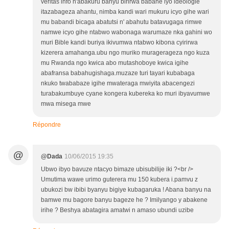
veritas info n'abakuru banyu birirwa babahe iyo ideologie
itazabageza ahantu, nimba kandi wari mukuru icyo gihe wari
mu babandi bicaga abatutsi n' abahutu batavugaga rimwe
namwe icyo gihe ntabwo wabonaga warumaze nka gahini wo
muri Bible kandi buriya ikivumwa ntabwo kibona cyirirwa
kizerera amahanga.ubu ngo muriko muragerageza ngo kuza
mu Rwanda ngo kwica abo mutashoboye kwica igihe
abafransa babahugishaga.muzaze turi tayari kubabaga
nkuko twababaze igihe mwateraga mwiyita abacengezi
turabakumbuye cyane kongera kubereka ko muri ibyavumwe
mwa misega mwe
Répondre
@
@Dada
10/06/2015 19:35
Ubwo ibyo bavuze ntacyo bimaze ubisubilije iki ?<br />
Umutima wawe urimo guterera mu 150 kubera i.pamvu z
ubukozi bw ibibi byanyu bigiye kubagaruka ! Abana banyu na
bamwe mu bagore banyu bageze he ? Imilyango y abakene
irihe ? Beshya abatagira amatwi n amaso ubundi uzibe