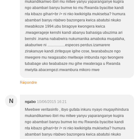
mukandikamwo ibiri mu mitwe yanyu yaparanganye kugira
ngo abambari banyu bumve ko mu Rwanda byacitse kandi
nta kibazo gihari<br /> ni nko kwikirigita mukisetsa? humura
abambari banyu ntabwo bazongera kwica abatutsi nkuko
mwabikoze 1994.ubu biragoye kwongera kwica
.mwagerageje kenshi kandi abanyu bahasiga ubuzima ari
benshi .inama nababwira nukumanika amaboka mugataha,
akaburiwe ni ...................especes perdus.izamarere
zirakanuye kandi ziriteguye igihe cose, twarababuze ngo
mwegere mu rwagasabo mwitwaje imbunda ngo twongere
tubabage uko twababaze mu gihe mwateraga u Rwanda
mwiyita abacengezi.mwambura mikoro mwe
Répondre
N
ngabo
10/06/2015 16:21
Mwebwe veritasinfo , ibyo gufata inkuru nyayo mugayihindura
mukandikamwo ibiri mu mitwe yanyu yaparanganye kugira
ngo abambari banyu bumve ko mu Rwanda byacitse kandi
nta kibazo gihari<br /> ni nko kwikirigita mukisetsa? humura
abambari banyu ntabwo bazongera kwica abatutsi nkuko