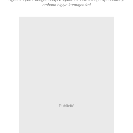
Agasuzuguro n'ubugambanyi Kagame akorera ibihugu by'abaturanyi
arabona bigiye kumugaruka!
Publicité