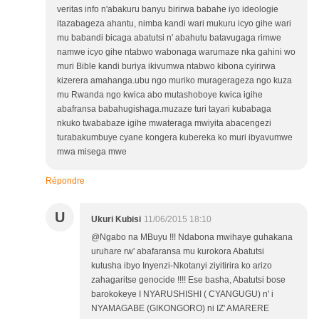
veritas info n'abakuru banyu birirwa babahe iyo ideologie
itazabageza ahantu, nimba kandi wari mukuru icyo gihe wari
mu babandi bicaga abatutsi n' abahutu batavugaga rimwe
namwe icyo gihe ntabwo wabonaga warumaze nka gahini wo
muri Bible kandi buriya ikivumwa ntabwo kibona cyirirwa
kizerera amahanga.ubu ngo muriko muragerageza ngo kuza
mu Rwanda ngo kwica abo mutashoboye kwica igihe
abafransa babahugishaga.muzaze turi tayari kubabaga
nkuko twababaze igihe mwateraga mwiyita abacengezi
turabakumbuye cyane kongera kubereka ko muri ibyavumwe
mwa misega mwe
Répondre
U
Ukuri Kubisi
11/06/2015 18:10
@Ngabo na MBuyu !!! Ndabona mwihaye guhakana
uruhare rw' abafaransa mu kurokora Abatutsi
kutusha ibyo Inyenzi-Nkotanyi ziyitirira ko arizo
zahagaritse genocide !!!! Ese basha, Abatutsi bose
barokokeye I NYARUSHISHI ( CYANGUGU) n' i
NYAMAGABE (GIKONGORO) ni IZ' AMARERE