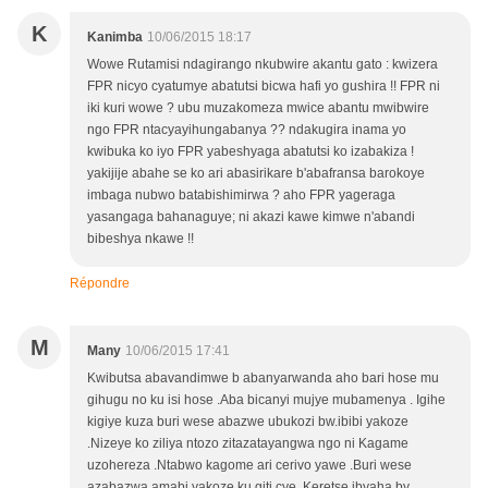
K
Kanimba
10/06/2015 18:17
Wowe Rutamisi ndagirango nkubwire akantu gato : kwizera
FPR nicyo cyatumye abatutsi bicwa hafi yo gushira !! FPR ni
iki kuri wowe ? ubu muzakomeza mwice abantu mwibwire
ngo FPR ntacyayihungabanya ?? ndakugira inama yo
kwibuka ko iyo FPR yabeshyaga abatutsi ko izabakiza !
yakijije abahe se ko ari abasirikare b'abafransa barokoye
imbaga nubwo batabishimirwa ? aho FPR yageraga
yasangaga bahanaguye; ni akazi kawe kimwe n'abandi
bibeshya nkawe !!
Répondre
M
Many
10/06/2015 17:41
Kwibutsa abavandimwe b abanyarwanda aho bari hose mu
gihugu no ku isi hose .Aba bicanyi mujye mubamenya . Igihe
kigiye kuza buri wese abazwe ubukozi bw.ibibi yakoze
.Nizeye ko ziliya ntozo zitazatayangwa ngo ni Kagame
uzohereza .Ntabwo kagome ari cerivo yawe .Buri wese
azabazwa amabi yakoze ku giti cye .Keretse ibyaha by