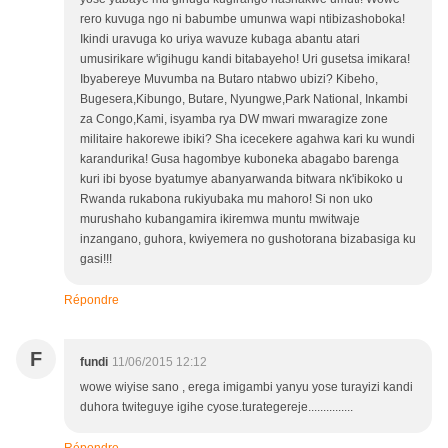
rero kuvuga ngo ni babumbe umunwa wapi ntibizashoboka!
Ikindi uravuga ko uriya wavuze kubaga abantu atari
umusirikare w'igihugu kandi bitabayeho! Uri gusetsa imikara!
Ibyabereye Muvumba na Butaro ntabwo ubizi? Kibeho,
Bugesera,Kibungo, Butare, Nyungwe,Park National, Inkambi
za Congo,Kami, isyamba rya DW mwari mwaragize zone
militaire hakorewe ibiki? Sha icecekere agahwa kari ku wundi
karandurika! Gusa hagombye kuboneka abagabo barenga
kuri ibi byose byatumye abanyarwanda bitwara nk'ibikoko u
Rwanda rukabona rukiyubaka mu mahoro! Si non uko
murushaho kubangamira ikiremwa muntu mwitwaje
inzangano, guhora, kwiyemera no gushotorana bizabasiga ku
gasi!!!
Répondre
F
fundi
11/06/2015 12:12
wowe wiyise sano , erega imigambi yanyu yose turayizi kandi
duhora twiteguye igihe cyose.turategereje...............