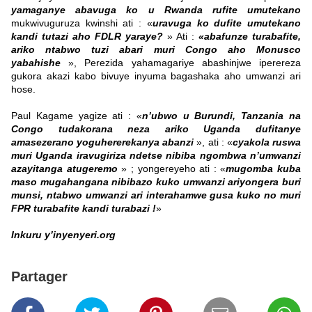
yamaganye abavuga ko u Rwanda rufite umutekano
mukwivuguruza kwinshi ati : «
uravuga ko dufite umutekano
kandi tutazi aho FDLR yaraye?
» Ati :
«abafunze turabafite,
ariko ntabwo tuzi abari muri Congo aho Monusco
yabahishe
», Perezida yahamagariye abashinjwe iperereza
gukora akazi kabo bivuye inyuma bagashaka aho umwanzi ari
hose.
Paul Kagame yagize ati : «
n’ubwo u Burundi, Tanzania na
Congo tudakorana neza ariko Uganda dufitanye
amasezerano yoguhererekanya abanzi
», ati : «
cyakola ruswa
muri Uganda iravugiriza ndetse nibiba ngombwa n’umwanzi
azayitanga atugeremo
» ; yongereyeho ati : «
mugomba kuba
maso mugahangana nibibazo kuko umwanzi ariyongera buri
munsi, ntabwo umwanzi ari interahamwe gusa kuko no muri
FPR turabafite kandi turabazi !
»
Inkuru y’inyenyeri.org
Partager