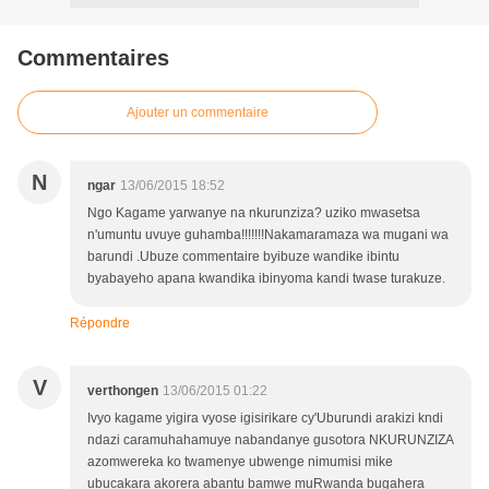
Commentaires
Ajouter un commentaire
N
ngar
13/06/2015 18:52
Ngo Kagame yarwanye na nkurunziza? uziko mwasetsa
n'umuntu uvuye guhamba!!!!!!!Nakamaramaza wa mugani wa
barundi .Ubuze commentaire byibuze wandike ibintu
byabayeho apana kwandika ibinyoma kandi twase turakuze.
Répondre
V
verthongen
13/06/2015 01:22
Ivyo kagame yigira vyose igisirikare cy'Uburundi arakizi kndi
ndazi caramuhahamuye nabandanye gusotora NKURUNZIZA
azomwereka ko twamenye ubwenge nimumisi mike
ubucakara akorera abantu bamwe muRwanda bugahera