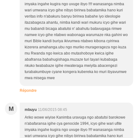
imyaka ingahe kugira ngo uvuge ibyo !!!! wanasanga nimba
wari umwana icyo gihe nibyo birirwa babatamika hano kuri
veritas info n'abakuru banyu birirwa babahe iyo ideologie
itazabageza ahantu, nimba kandi wari mukuru icyo gihe wari
mu babandi bicaga abatutsi n' abahutu batavugaga rimwe
namwe icyo gihe ntabwo wabonaga warumaze nka gahini wo
muri Bible kandi buriya ikivumwa ntabwo kibona cyirirwa
kizerera amahanga.ubu ngo muriko muragerageza ngo kuza
mu Rwanda ngo kwica abo mutashoboye kwica igihe
abafransa babahugishaga.muzaze turi tayari kubabaga
nkuko twababaze igihe mwateraga mwiyita abacengezi
turabakumbuye cyane kongera kubereka ko muri ibyavumwe
mwa misega mwe
Répondre
M
mbuyu
11/06/2015 08:45
Ariko wowe wiyise Kanimba uravuga ngo abatutsi barokowe
n'abafaransa igihe cya genocide 1994, icyo gihe wari ufite
imyaka ingahe kugira ngo uvuge ibyo !!!! wanasanga nimba
wari umwana icyo gihe nibyo birirwa babatamika hano kuri