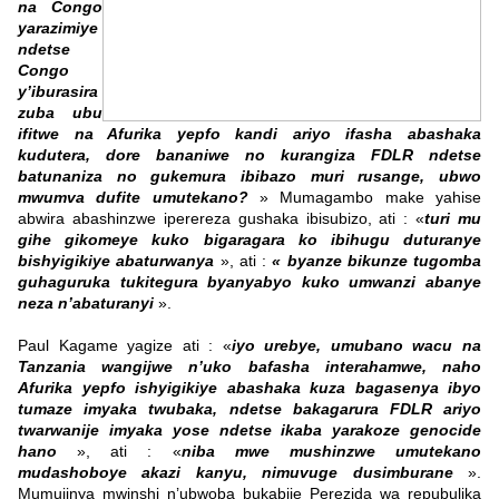
na Congo
yarazimiye
ndetse
Congo
y’iburasira
zuba ubu
ifitwe na Afurika yepfo kandi ariyo ifasha abashaka
kudutera, dore bananiwe no kurangiza FDLR ndetse
batunaniza no gukemura ibibazo muri rusange, ubwo
mwumva dufite umutekano?
» Mumagambo make yahise
abwira abashinzwe iperereza gushaka ibisubizo, ati : «
turi mu
gihe gikomeye kuko bigaragara ko ibihugu duturanye
bishyigikiye abaturwanya
», ati :
« byanze bikunze tugomba
guhaguruka tukitegura byanyabyo kuko umwanzi abanye
neza n’abaturanyi
».
Paul Kagame yagize ati : «
iyo urebye, umubano wacu na
Tanzania wangijwe n’uko bafasha interahamwe, naho
Afurika yepfo ishyigikiye abashaka kuza bagasenya ibyo
tumaze imyaka twubaka, ndetse bakagarura FDLR ariyo
twarwanije imyaka yose ndetse ikaba yarakoze genocide
hano
», ati : «
niba mwe mushinzwe umutekano
mudashoboye akazi kanyu, nimuvuge dusimburane
».
Mumujinya mwinshi n’ubwoba bukabije Perezida wa repubulika