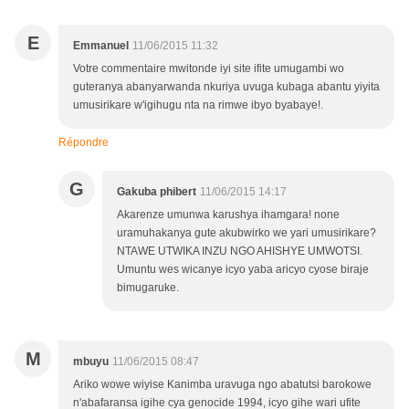
E
Emmanuel
11/06/2015 11:32
Votre commentaire mwitonde iyi site ifite umugambi wo
guteranya abanyarwanda nkuriya uvuga kubaga abantu yiyita
umusirikare w'igihugu nta na rimwe ibyo byabaye!.
Répondre
G
Gakuba phibert
11/06/2015 14:17
Akarenze umunwa karushya ihamgara! none
uramuhakanya gute akubwirko we yari umusirikare?
NTAWE UTWIKA INZU NGO AHISHYE UMWOTSI.
Umuntu wes wicanye icyo yaba aricyo cyose biraje
bimugaruke.
M
mbuyu
11/06/2015 08:47
Ariko wowe wiyise Kanimba uravuga ngo abatutsi barokowe
n'abafaransa igihe cya genocide 1994, icyo gihe wari ufite