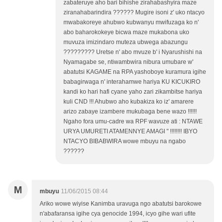
zabateruye aho bari bihishe zirahabashyira maze
ziranahabarindira ?????? Mugire isoni z' uko ntacyo
mwabakoreye ahubwo kubwanyu mwifuzaga ko n'
abo baharokokeye bicwa maze mukabona uko
muvuza imizindaro muteza ubwega abazungu
????????? Uretse n' abo mvuze b' i Nyarushishi na
Nyamagabe se, ntiwambwira nibura umubare w'
abatutsi KAGAME na RPA yashoboye kuramura igihe
babagirwaga n' interahamwe hariya KU KICUKIRO
kandi ko hari hafi cyane yaho zari zikambitse hariya
kuli CND !!! Ahubwo aho kubakiza ko iz' amarere
arizo zabaye izambere mukubaga bene wazo !!!!!!
Ngaho fora umu-cadre wa RPF wavuze ati : NTAWE
URYA UMURETI ATAMENNYE AMAGI " !!!!!!!! IBYO
NTACYO BIBABWIRA wowe mbuyu na ngabo
??????
M
mbuyu
11/06/2015 08:44
Ariko wowe wiyise Kanimba uravuga ngo abatutsi barokowe
n'abafaransa igihe cya genocide 1994, icyo gihe wari ufite