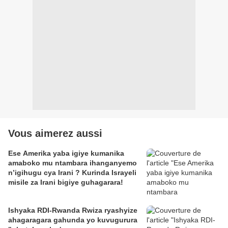
Vous aimerez aussi
Ese Amerika yaba igiye kumanika
amaboko mu ntambara ihanganyemo
n’igihugu cya Irani ? Kurinda Israyeli
misile za Irani bigiye guhagarara!
Ishyaka RDI-Rwanda Rwiza ryashyize
ahagaragara gahunda yo kuvugurura