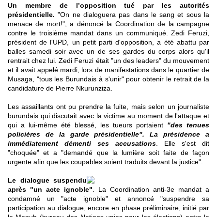
Un membre de l’opposition tué par les autorités
présidentielle.
"On ne dialoguera pas dans le sang et sous la
menace de mort!", a dénoncé la Coordination de la campagne
contre le troisième mandat dans un communiqué. Zedi Feruzi,
président de l'UPD, un petit parti d'opposition, a été abattu par
balles samedi soir avec un de ses gardes du corps alors qu'il
rentrait chez lui. Zedi Feruzi était "un des leaders" du mouvement
et il avait appelé mardi, lors de manifestations dans le quartier de
Musaga, "tous les Burundais à s'unir" pour obtenir le retrait de la
candidature de Pierre Nkurunziza.
Les assaillants ont pu prendre la fuite, mais selon un journaliste
burundais qui discutait avec la victime au moment de l'attaque et
qui a lui-même été blessé, les tueurs portaient
"des tenues
policières de la garde présidentielle". La présidence a
immédiatement démenti ses accusations
. Elle s'est dit
"choquée" et a "demandé que la lumière soit faite de façon
urgente afin que les coupables soient traduits devant la justice".
Le dialogue suspendu
après "un acte ignoble"
. La Coordination anti-3e mandat a
condamné un "acte ignoble" et annoncé "suspendre sa
participation au dialogue, encore en phase préliminaire, initié par