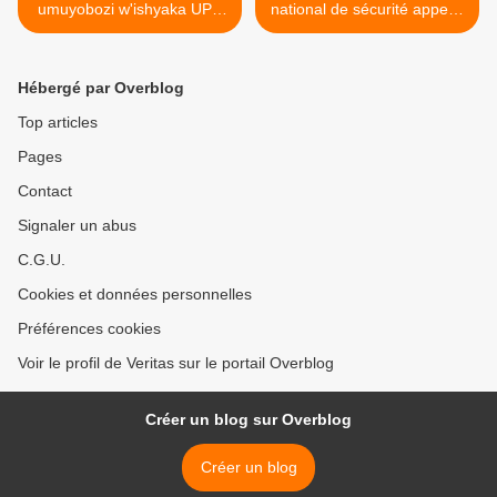
umuyobozi w'ishyaka UPD
national de sécurité appelle
amaze kwicwa!
à la fin des manifestations,
et à la remise des armes
volées à la police >
Hébergé par Overblog
Top articles
Pages
Contact
Signaler un abus
C.G.U.
Cookies et données personnelles
Préférences cookies
Voir le profil de Veritas sur le portail Overblog
Créer un blog sur Overblog
Créer un blog