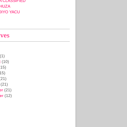
 CLASSIFIED
HUZA
DIYO YACU
ives
(1)
t
(10)
15)
15)
(21)
(21)
er
(21)
er
(12)