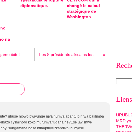
ize
spectaculaire rupture
CENTCOM qui a
i
diplomatique.
changé le calcul
o
stratégique de
n
Washington.
b
a
 no
s
e
ho na
d
i
Rwanda : Inkuru yo guha Paul Kagame ibitotsi yarasibwe !
Les 8 présidents africains les plus riches
n
B
Rech
e
i
j
i
n
g
Liens
h
a
s
URUBU
e? ubuse nibwo bwiyunge njya numva abantu birirwa balilimba
s
MRD ya
ikibazo cy'imihoro koko murumva tugana he?Ese uwishwe
u
THERW
ndoyi,songamane bose ntibapfuye?kandiko ibi byose