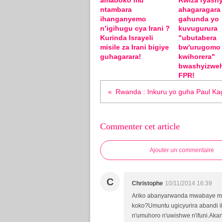
amaboko mu
Rwiza ryashy
ntambara
ahagaragara
ihanganyemo
gahunda yo
n’igihugu cya Irani ?
kuvugurura
Kurinda Israyeli
"ubutabera
misile za Irani bigiye
bw'urugomo
guhagarara!
kwihorera"
bwashyizwe
FPR!
Commenter cet article
Ajouter un commentaire
C
Christophe
10/11/2014 16:39
Ariko abanyarwanda mwabaye mut
koko?Umuntu ugicyurira abandi 
n'umuhoro n'uwishwe n'ifuni.Aka