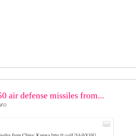
air defense missiles from...
NFO
issiles from China: Kanwa
http://t.co/iUSAibXfdG