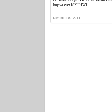
http://t.co/xISYlIrIWf
November 09, 2014