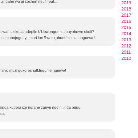
 angahe wa gi cochon neuf neuf....
2019
-
2018
5
2017
0
2016
o
2015
r
e wari uziko abadepite b'Ubwongereza bayobewe ukuli?
2014
S
u ,mubajugunye muri lac Rweru,ubundi muzatungurwa!!
2013
k
2012
y
2011
D
2010
r
a
 siyo muzi gukoresha!Mugume hamwe!
g
o
n
5
0
a
inda kubera izo ngrane zanyu ngo ni inda puuu
i
sss
r
d
e
f