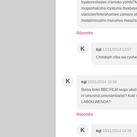
byakoreshejwe n'amoko yombi?M
mugashakisha icyatuma ibyabay
utariciwe!Interahamwe zamaze ab
mutabirenzeho murumva mwazis
Répondre
K
kgl
12/11/2014 13:07
Christoph ziba wa cyohe
K
kgl
10/11/2014 10:38
Burya koko BBC FILM ivuga uku
ni umusinzi,umusambanyi? Kuki 
LABOU WENDA?
Répondre
K
kgl
10/11/2014 14:38