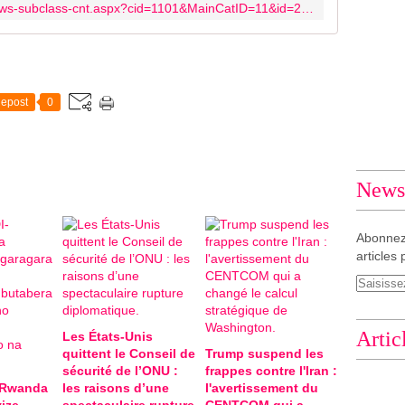
http://www.wantchinatimes.com/news-subclass-cnt.aspx?cid=1101&MainCatID=11&id=20141109000060
o
r
t
h
I
epost
0
n
d
u
s
t
Newsl
r
i
e
Abonnez
s
articles 
C
o
r
p
Artic
Les États-Unis
o
quittent le Conseil de
Trump suspend les
r
sécurité de l’ONU :
frappes contre l'Iran :
a
-Rwanda
les raisons d’une
l'avertissement du
t