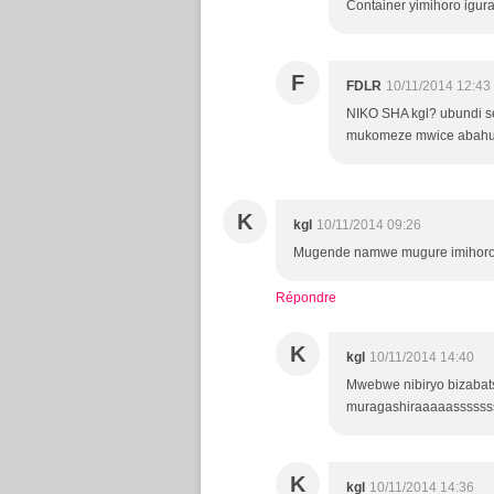
Container yimihoro igura
F
FDLR
10/11/2014 12:43
NIKO SHA kgl? ubundi s
mukomeze mwice abahut
K
kgl
10/11/2014 09:26
Mugende namwe mugure imihoro
Répondre
K
kgl
10/11/2014 14:40
Mwebwe nibiryo bizabats
muragashiraaaaassssss
K
kgl
10/11/2014 14:36