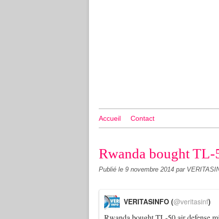
Accueil
Contact
Rwanda bought TL-50 
Publié le
9 novembre 2014
par VERITASI
VERITASINFO (
@veritasinf
)
Rwanda bought TL-50 air defense m