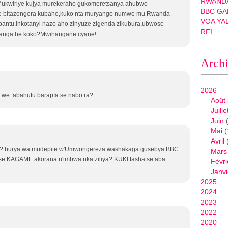
c
RWANDA
ukwiriye kujya murekeraho gukomeretsanya ahubwo
c
BBC GA
e bitazongera kubaho,kuko nta muryango numwe mu Rwanda
e
VOA YA
antu,inkotanyi nazo aho zinyuze zigenda zikubura,ubwose
s
RFI
anga he koko?Mwihangane cyane!
s
f
Arch
u
l
l
2026
y
 we. abahutu barapfa se nabo ra?
Août
e
Juille
x
Juin
(
p
Mai
(
o
Avril
r
li? burya wa mudepite w'Umwongereza washakaga gusebya BBC
Mars
t
se KAGAME akorana n'imbwa nka ziliya? KUKI tashatse aba
Févri
e
Janvi
d
2025
i
2024
t
2023
s
2022
T
2020
L