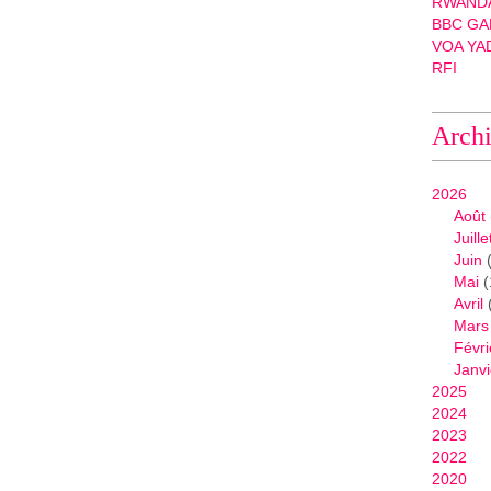
N
RWANDA
d
BBC GA
l
VOA YA
r
RFI
:
K
Arch
u
g
i
2026
r
Août
a
Juille
i
Juin
(
m
Mai
(
y
Avril
i
Mars
t
Févri
w
Janvi
a
2025
r
2024
i
2023
r
2022
e
2020
i