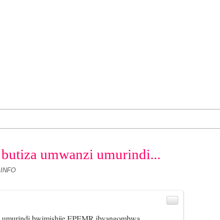
butiza umwanzi umurindi...
SINFO
i umurindi bwimishije EPEMR ibyangombwa