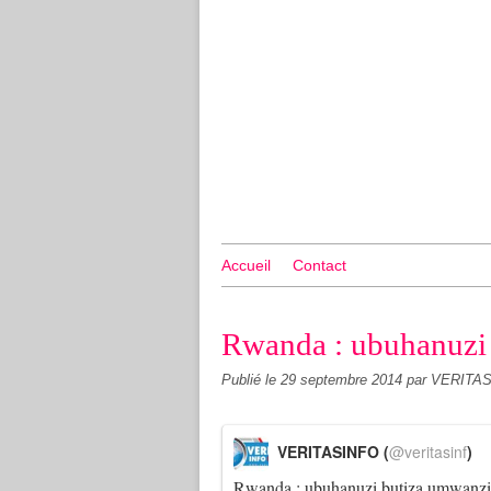
Accueil
Contact
Rwanda : ubuhanuzi 
Publié le
29 septembre 2014
par VERITA
VERITASINFO (
@veritasinf
)
Rwanda : ubuhanuzi butiza umwanz