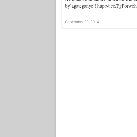
by’agateganyo !
http://t.co/PgPorw
September 29, 2014