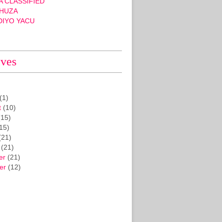
 CLASSIFIED
HUZA
DIYO YACU
ives
(1)
t
(10)
15)
15)
(21)
(21)
er
(21)
er
(12)