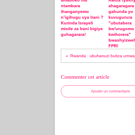
amaboko mu
Rwiza ryashy
ntambara
ahagaragara
ihanganyemo
gahunda yo
n’igihugu cya Irani ?
kuvugurura
Kurinda Israyeli
"ubutabera
misile za Irani bigiye
bw'urugomo
guhagarara!
kwihorera"
bwashyizwe
FPR!
Commenter cet article
Ajouter un commentaire