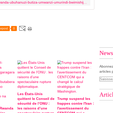
http://www.veritasinfo.fr/2014/09/rwanda-ubuhanuzi-butiza-umwanzi-umurindi-bwimishije-epemr-ibyangombwa-by-agateganyo.html
r
i
G
a
s
epost
0
a
r
a
s
i
Newsl
S
a
m
Abonnez
s
articles 
o
n
w
a
Artic
Les États-Unis
s
quittent le Conseil de
Trump suspend les
h
sécurité de l’ONU :
frappes contre l'Iran :
i
-Rwanda
les raisons d’une
l'avertissement du
n