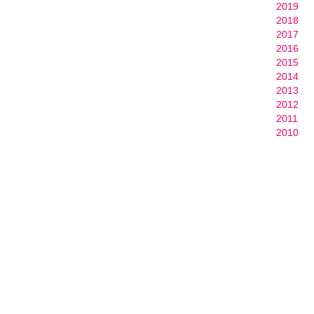
2019
b
2018
o
2017
n
2016
e
2015
y
2014
e
2013
i
2012
m
2011
b
2010
e
r
e
y
'
u
b
u
t
e
g
e
t