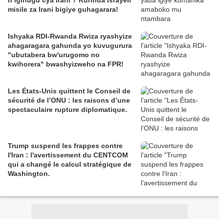
n’igihugu cya Irani ? Kurinda Israyeli
misile za Irani bigiye guhagarara!
Ishyaka RDI-Rwanda Rwiza ryashyize
ahagaragara gahunda yo kuvugurura
"ubutabera bw'urugomo no
kwihorera" bwashyizweho na FPR!
Les États-Unis quittent le Conseil de
sécurité de l’ONU : les raisons d’une
spectaculaire rupture diplomatique.
Trump suspend les frappes contre
l'Iran : l'avertissement du CENTCOM
qui a changé le calcul stratégique de
Washington.