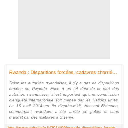
Rwanda : Disparitions forcées, cadavres charriés par une rivière, déni des autorités... -
Selon les autorités rwandaises, il n'y a pas de disparitions
forcées au Rwanda. Face à un tel déni de la part des
autorités rwandaises, il est important qu'une commission
d'enquête internationale soit menée par les Nations unies.
Le 16 avril 2014 en fin d'après-midi, Hassani Bizimana,
commerçant rwandais, a été arrêté en public et sans
mandat par des militaires à Gisenyi.
http://www.veritasinfo.fr/2014/09/rwanda-disparitions-forcees-cadavres-charries-par-une-riviere-deni-des-autorites.html