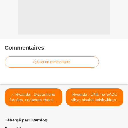
Commentaires
Ajouter un commentaire
< Rwanda : Disparitions
Rwanda : ONU na SADC
forcées, cadavres charriés
sibyo bisaba imishyikirano
par une rivière, déni des
na... >
autorités…
Hébergé par Overblog