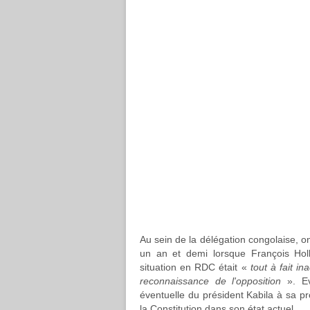
Au sein de la délégation congolaise, on 
un an et demi lorsque François Hol
situation en RDC était «
tout à fait i
reconnaissance de l'opposition
». Ev
éventuelle du président Kabila à sa pr
la Constitution dans son état actuel.