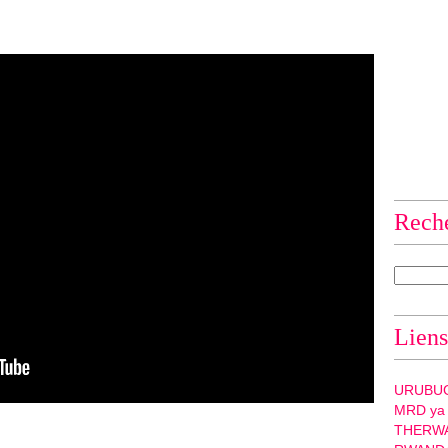
Rech
Liens
URUBU
MRD ya
THERW