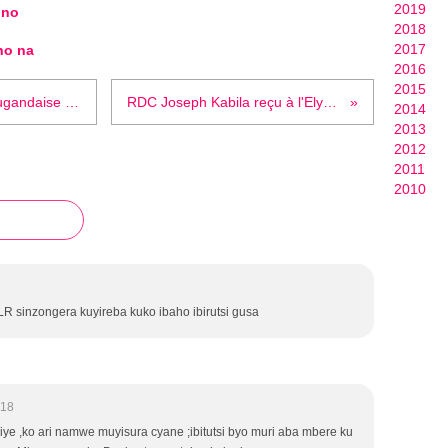
2019
 no
2018
2017
ho na
2016
2015
Le chef d'état-major de l'armée ougandaise a...
RDC Joseph Kabila reçu à l'Elysée
2014
2013
2012
2011
2010
DLR sinzongera kuyireba kuko ibaho ibirutsi gusa
:18
ye ,ko ari namwe muyisura cyane ;ibitutsi byo muri aba mbere ku