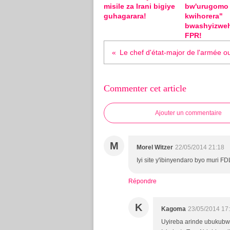
misile za Irani bigiye
bw'urugomo
guhagarara!
kwihorera"
bwashyizwe
FPR!
Commenter cet article
Ajouter un commentaire
M
Morel Witzer
22/05/2014 21:18
Iyi site y'ibinyendaro byo muri F
Répondre
K
Kagoma
23/05/2014 17
Uyireba arinde ubukubwi