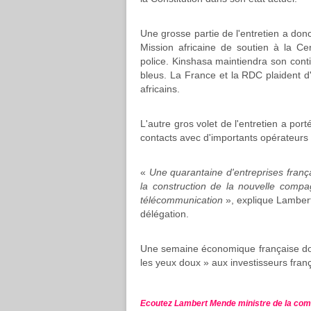
Une grosse partie de l'entretien a don
Mission africaine de soutien à la Cen
police. Kinshasa maintiendra son con
bleus. La France et la RDC plaident d'
africains.
L'autre gros volet de l'entretien a por
contacts avec d'importants opérateurs 
«
Une quarantaine d'entreprises frança
la construction de la nouvelle compa
télécommunication
», explique Lambert
délégation.
Une semaine économique française doit 
les yeux doux » aux investisseurs franç
Ecoutez Lambert Mende ministre de la co