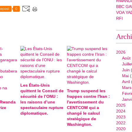
RWANDA
BBC GA
epost
0
VOA YA
RFI
Arch
2026
Août
Juille
Juin
(
Mai
(
Avril
Les États-Unis
Mars
quittent le Conseil de
Trump suspend les
Févri
sécurité de l’ONU :
frappes contre l'Iran :
Janvi
-Rwanda
les raisons d’une
l'avertissement du
2025
ize
spectaculaire rupture
CENTCOM qui a
2024
diplomatique.
changé le calcul
2023
stratégique de
2022
Washington.
2020