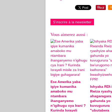
R
S'inscrire à la newsletter
Vous aimerez aussi :
Ese Amerika yaba
igiye kumanika
Ishyaka RDI
amaboko mu
Rwiza ryashy
ntambara
ahagaragara
ihanganyemo
gahunda yo
n’igihugu cya Irani ?
kuvugurura
Kurinda Israyeli
"ubutabera