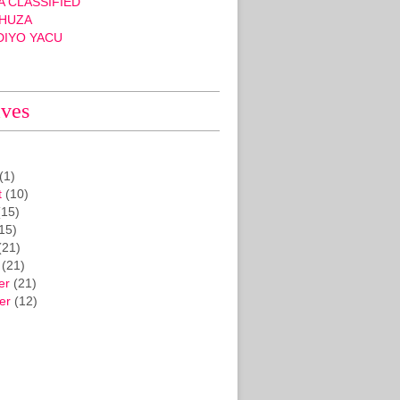
 CLASSIFIED
HUZA
DIYO YACU
ives
(1)
t
(10)
15)
15)
(21)
(21)
er
(21)
er
(12)