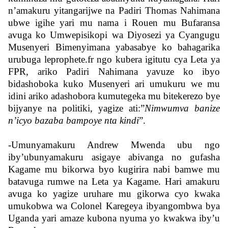
n’amakuru yitangarijwe na Padiri Thomas Nahimana
ubwe igihe yari mu nama i Rouen mu Bufaransa
avuga ko Umwepisikopi wa Diyosezi ya Cyangugu
Musenyeri Bimenyimana yabasabye ko bahagarika
urubuga leprophete.fr ngo kubera igitutu cya Leta ya
FPR, ariko Padiri Nahimana yavuze ko ibyo
bidashoboka kuko Musenyeri ari umukuru we mu
idini ariko adashobora kumutegeka mu bitekerezo bye
bijyanye na politiki, yagize ati:”
Nimwumva banize
n’icyo bazaba bampoye nta kindi
”.
-Umunyamakuru Andrew Mwenda ubu ngo
iby’ubunyamakuru asigaye abivanga no gufasha
Kagame mu bikorwa byo kugirira nabi bamwe mu
batavuga rumwe na Leta ya Kagame. Hari amakuru
avuga ko yagize uruhare mu gikorwa cyo kwaka
umukobwa wa Colonel Karegeya ibyangombwa bya
Uganda yari amaze kubona nyuma yo kwakwa iby’u