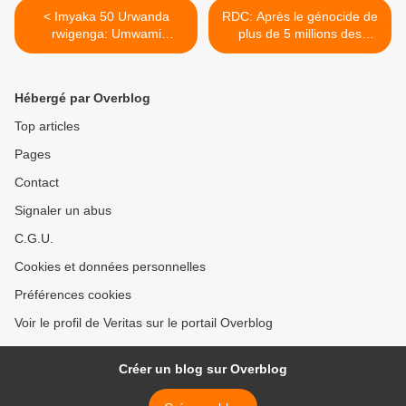
< Imyaka 50 Urwanda
RDC: Après le génocide de
rwigenga: Umwami
plus de 5 millions des
Musinga yacuze umugambi
congolais, le mouvement
wo kuroga Ababiligi,
M23 vise la sécession du
bashaka kumufunga habura
Kivu >
Hébergé par Overblog
gato !(leprophete.fr)
Top articles
Pages
Contact
Signaler un abus
C.G.U.
Cookies et données personnelles
Préférences cookies
Voir le profil de Veritas sur le portail Overblog
Créer un blog sur Overblog