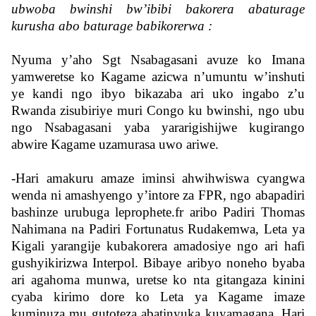
ubwoba bwinshi bw’ibibi bakorera abaturage
kurusha abo baturage babikorerwa :
Nyuma y’aho Sgt Nsabagasani avuze ko Imana
yamweretse ko Kagame azicwa n’umuntu w’inshuti
ye kandi ngo ibyo bikazaba ari uko ingabo z’u
Rwanda zisubiriye muri Congo ku bwinshi, ngo ubu
ngo Nsabagasani yaba yararigishijwe kugirango
abwire Kagame uzamurasa uwo ariwe.
-Hari amakuru amaze iminsi ahwihwiswa cyangwa
wenda ni amashyengo y’intore za FPR, ngo abapadiri
bashinze urubuga leprophete.fr aribo Padiri Thomas
Nahimana na Padiri Fortunatus Rudakemwa, Leta ya
Kigali yarangije kubakorera amadosiye ngo ari hafi
gushyikirizwa Interpol. Bibaye aribyo noneho byaba
ari agahoma munwa, uretse ko nta gitangaza kinini
cyaba kirimo dore ko Leta ya Kagame imaze
kuminuza mu gutoteza abatinyuka kuyamagana. Hari