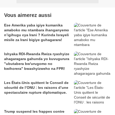
Vous aimerez aussi
Ese Amerika yaba igiye kumanika
amaboko mu ntambara ihanganyemo
n’igihugu cya Irani ? Kurinda Israyeli
misile za Irani bigiye guhagarara!
Ishyaka RDI-Rwanda Rwiza ryashyize
ahagaragara gahunda yo kuvugurura
"ubutabera bw'urugomo no
kwihorera" bwashyizweho na FPR!
Les États-Unis quittent le Conseil de
sécurité de l’ONU : les raisons d’une
spectaculaire rupture diplomatique.
Trump suspend les frappes contre