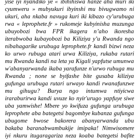
yise iyi nyandiko ye « ibihihiswa hanze aha muri iki
cyumweru » mubyukuri ibyinshi mu bivugwamo ni
ukuri, aha nkaba navuga kuri iki kibazo cy’urubuga
rwa « leprophete.fr » rukomeje kubyinisha muzunga
ubuyobozi bwa FPR ikagera n’aho ikoresha
iterabwoba kubayobozi ba Kiliziya y’u Rwanda ngo
nibahagarike urubuga leprophete.fr kandi bizwi neza
ko urwo rubuga atari urwa Kiliziya, rukaba rutari
mu Rwanda kandi na leta ya Kigali yapfutse umunwa
w'abanyarwanda ikaba yarafunze n'urwo rubuga mu
Rwanda ; none se byifashe bite gusaba kiliziya
gufunga urubuga rutari urwayo kandi rwanafunzwe
mu gihugu? Burya ngo intumwa ntiyicwa
iraraburirwa kandi uvuze ko nyir'urugo yapfuye siwe
uba yamwishe! Mbere yo kwifuza gufunga urubuga
leprophete aba bategetsi bagombye kubanza gufunga
ubugome bwose bakorera abanyarwanda ubu
bakaba baranabwambukije imipaka! Nimwisomere
iyi nkuru itugaragariza neza koaba bategetsi bafite