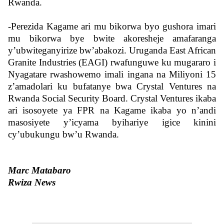
Rwanda.
-Perezida Kagame ari mu bikorwa byo gushora imari
mu bikorwa bye bwite akoresheje amafaranga
y’ubwiteganyirize bw’abakozi. Uruganda East African
Granite Industries (EAGI) rwafunguwe ku mugararo i
Nyagatare rwashowemo imali ingana na Miliyoni 15
z’amadolari ku bufatanye bwa Crystal Ventures na
Rwanda Social Security Board. Crystal Ventures ikaba
ari isosoyete ya FPR na Kagame ikaba yo n’andi
masosiyete y’icyama byihariye igice kinini
cy’ubukungu bw’u Rwanda.
Marc Matabaro
Rwiza News