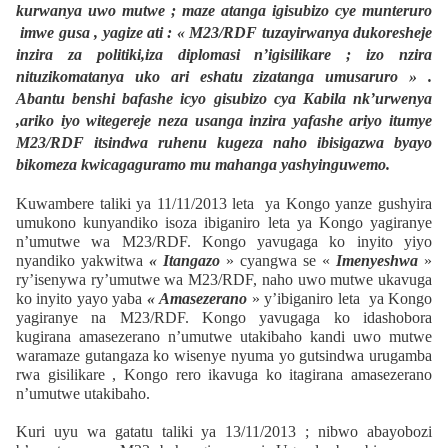
kurwanya uwo mutwe ; maze atanga igisubizo cye munteruro
imwe gusa , yagize ati : « M23/RDF tuzayirwanya dukoresheje
inzira za politiki,iza diplomasi n’igisilikare ; izo nzira
nituzikomatanya uko ari eshatu zizatanga umusaruro » .
Abantu benshi bafashe icyo gisubizo cya Kabila nk’urwenya
,ariko iyo witegereje neza usanga inzira yafashe ariyo itumye
M23/RDF itsindwa ruhenu kugeza naho ibisigazwa byayo
bikomeza kwicagaguramo mu mahanga yashyinguwemo.
Kuwambere taliki ya 11/11/2013 leta ya Kongo yanze gushyira
umukono kunyandiko isoza ibiganiro leta ya Kongo yagiranye
n’umutwe wa M23/RDF. Kongo yavugaga ko inyito yiyo
nyandiko yakwitwa
« Itangazo
» cyangwa se «
Imenyeshwa
»
ry’isenywa ry’umutwe wa M23/RDF, naho uwo mutwe ukavuga
ko inyito yayo yaba
« Amasezerano
» y’ibiganiro leta ya Kongo
yagiranye na M23/RDF. Kongo yavugaga ko idashobora
kugirana amasezerano n’umutwe utakibaho kandi uwo mutwe
waramaze gutangaza ko wisenye nyuma yo gutsindwa urugamba
rwa gisilikare , Kongo rero ikavuga ko itagirana amasezerano
n’umutwe utakibaho.
Kuri uyu wa gatatu taliki ya 13/11/2013 ; nibwo abayobozi