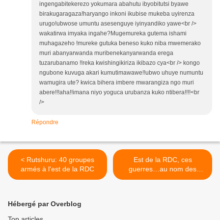
ingengabitekerezo yokumara abahutu ibyobitutsi byawe
birakugaragaza!haryango inkoni ikubise mukeba uyirenza
urugo!ubwose umuntu asesenguye iyinyandiko yawe<br />
wakatirwa imyaka ingahe?Mugemureka gutema ishami
muhagazeho !mureke gutuka beneso kuko niba mwemerako
muri abanyarwanda muribenekanyarwanda erega
tuzarubanamo !!reka kwishingikiriza ikibazo cya<br /> kongo
ngubone kuvuga akari kumutimawawe!!ubwo uhuye numuntu
wamugira ute? kwica bihera imbere mwarangiza ngo muri
abere!!!aha!!imana niyo yoguca urubanza kuko ntibera!!!!<br
/>
Répondre
< Rutshuru: 40 groupes
Est de la RDC, ces
armés à l'est de la RDC
guerres…au nom des
Tutsis!? >
Hébergé par Overblog
Top articles