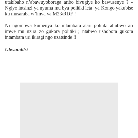
utakibaho n’abawuyoboraga aribo bivugiye ko bawusenye ? »
Ngiyo intsinzi ya nyuma mu bya politiki leta ya Kongo yakubise
ku musaraba w’imva ya M23/RDF !
Ni ngombwa kumenya ko intambara atari politiki ahubwo ari
imwe mu nzira zo gukora politiki ; ntabwo ushobora gukora
intambara uri ikiragi ngo uzatsinde !!
Ubwanditsi