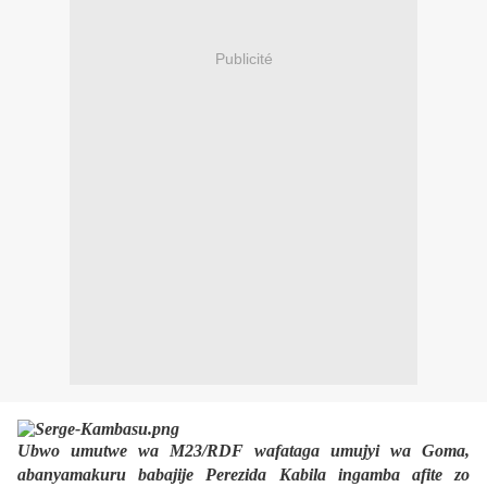
Publicité
Ubwo umutwe wa M23/RDF wafataga umujyi wa Goma,
abanyamakuru babajije Perezida Kabila ingamba afite zo