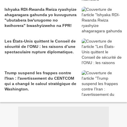
Ishyaka RDI-Rwanda Rwiza ryashyize
ahagaragara gahunda yo kuvugurura
"ubutabera bw'urugomo no
kwihorera" bwashyizweho na FPR!
Les États-Unis quittent le Conseil de
sécurité de l’ONU : les raisons d’une
spectaculaire rupture diplomatique.
Trump suspend les frappes contre
l'Iran : l'avertissement du CENTCOM
qui a changé le calcul stratégique de
Washington.