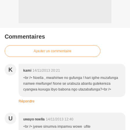
Commentaires
Ajouter un commentaire
K
kami
14/11/2013 20:21
<br /> Noella , mwahiriwe no gufunga ! hari igihe muzafunga
namwe mwifunge! None se urabuza abantu gutekereza
cyangwa kuvuga ibyo babona ngo utazabafunga?<br />
Répondre
U
uwayo noella
14/11/2013 12:40
<br /> jyewe sinumva impamvu wowe ufite