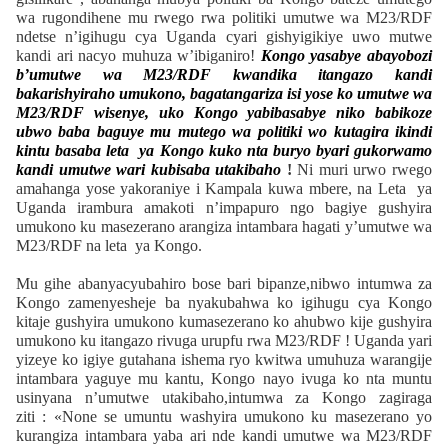
wa rugondihene mu rwego rwa politiki umutwe wa M23/RDF
ndetse n’igihugu cya Uganda cyari gishyigikiye uwo mutwe
kandi ari nacyo muhuza w’ibiganiro!
Kongo yasabye abayobozi
b’umutwe wa M23/RDF kwandika itangazo kandi
bakarishyiraho umukono, bagatangariza isi yose ko umutwe wa
M23/RDF wisenye, uko Kongo yabibasabye niko babikoze
ubwo baba baguye mu mutego wa politiki wo kutagira ikindi
kintu basaba leta ya Kongo kuko nta buryo byari gukorwamo
kandi umutwe wari kubisaba utakibaho
!
Ni muri urwo rwego
amahanga yose yakoraniye i Kampala kuwa mbere, na Leta ya
Uganda irambura amakoti n’impapuro ngo bagiye gushyira
umukono ku masezerano arangiza intambara hagati y’umutwe wa
M23/RDF na leta ya Kongo.
Mu gihe abanyacyubahiro bose bari bipanze,nibwo intumwa za
Kongo zamenyesheje ba nyakubahwa ko igihugu cya Kongo
kitaje gushyira umukono kumasezerano ko ahubwo kije gushyira
umukono ku itangazo rivuga urupfu rwa M23/RDF ! Uganda yari
yizeye ko igiye gutahana ishema ryo kwitwa umuhuza warangije
intambara yaguye mu kantu, Kongo nayo ivuga ko nta muntu
usinyana n’umutwe utakibaho,intumwa za Kongo zagiraga
ziti : «None se umuntu washyira umukono ku masezerano yo
kurangiza intambara yaba ari nde kandi umutwe wa M23/RDF