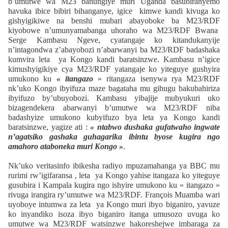
b’umutwe wa M23 bahungiye muri Uganda basubiranyemo
havuka ibice bibiri bihanganye, igice kimwe kandi kivuga ko
gishyigikiwe na benshi mubari abayoboke ba M23/RDF
kiyobowe n’umunyamabanga uhoraho wa M23/RDF Bwana
Serge Kambasu Ngeve, cyatangaje ko kitandukanyije
n’intagondwa z’abayobozi n’abarwanyi ba M23/RDF badashaka
kumvira leta ya Kongo kandi baratsinzwe. Kambasu n’igice
kimushyigikiye cya M23/RDF yatangaje ko yiteguye gushyira
umukono ku
« itangazo
» ritangaza isenywa rya M23/RDF
nk’uko Kongo ibyifuza maze bagataha mu gihugu bakubahiriza
ibyifuzo by’ubuyobozi. Kambasu yibajije mubyukuri uko
bizagendekera abarwanyi b’umutwe wa M23/RDF niba
badashyize umukono kubyifuzo bya leta ya Kongo kandi
baratsinzwe, yagize ati :
« ntabwo dushaka gufatwaho ingwate
n’agatsiko gashaka guhagarika ibintu byose kugira ngo
amahoro ataboneka muri Kongo »
.
Nk’uko veritasinfo ibikesha radiyo mpuzamahanga ya BBC mu
rurimi rw’igifaransa , leta ya Kongo yahise itangaza ko yiteguye
gusubira i Kampala kugira ngo ishyire umukono ku « itangazo »
rivuga irangira ry’umutwe wa M23/RDF. François Muamba wari
uyoboye intumwa za leta ya Kongo muri ibyo biganiro, yavuze
ko inyandiko isoza ibyo biganiro itanga umusozo uvuga ko
umutwe wa M23/RDF watsinzwe hakoreshejwe imbaraga za