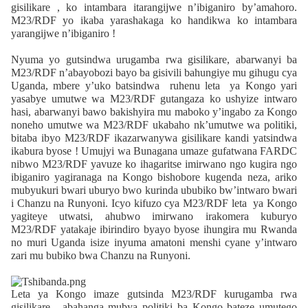
gisilikare , ko intambara itarangijwe n’ibiganiro by’amahoro.
M23/RDF yo ikaba yarashakaga ko handikwa ko intambara
yarangijwe n’ibiganiro !
Nyuma yo gutsindwa urugamba rwa gisilikare, abarwanyi ba
M23/RDF n’abayobozi bayo ba gisivili bahungiye mu gihugu cya
Uganda, mbere y’uko batsindwa ruhenu leta ya Kongo yari
yasabye umutwe wa M23/RDF gutangaza ko ushyize intwaro
hasi, abarwanyi bawo bakishyira mu maboko y’ingabo za Kongo
noneho umutwe wa M23/RDF ukabaho nk’umutwe wa politiki,
bitaba ibyo M23/RDF ikazarwanywa gisilikare kandi yatsindwa
ikabura byose ! Umujyi wa Bunagana umaze gufatwana FARDC
nibwo M23/RDF yavuze ko ihagaritse imirwano ngo kugira ngo
ibiganiro yagiranaga na Kongo bishobore kugenda neza, ariko
mubyukuri bwari uburyo bwo kurinda ububiko bw’intwaro bwari
i Chanzu na Runyoni. Icyo kifuzo cya M23/RDF leta ya Kongo
yagiteye utwatsi, ahubwo imirwano irakomera kuburyo
M23/RDF yatakaje ibirindiro byayo byose ihungira mu Rwanda
no muri Uganda isize inyuma amatoni menshi cyane y’intwaro
zari mu bubiko bwa Chanzu na Runyoni.
Leta ya Kongo imaze gutsinda M23/RDF kurugamba rwa
gisilikare , abahanga mubya politiki ba Kongo bateze umutego