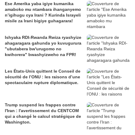
Ese Amerika yaba igiye kumanika
amaboko mu ntambara ihanganyemo
n’igihugu cya Irani ? Kurinda Israyeli
misile za Irani bigiye guhagarara!
Ishyaka RDI-Rwanda Rwiza ryashyize
ahagaragara gahunda yo kuvugurura
"ubutabera bw'urugomo no
kwihorera" bwashyizweho na FPR!
Les États-Unis quittent le Conseil de
sécurité de l’ONU : les raisons d’une
spectaculaire rupture diplomatique.
Trump suspend les frappes contre
l'Iran : l'avertissement du CENTCOM
qui a changé le calcul stratégique de
Washington.