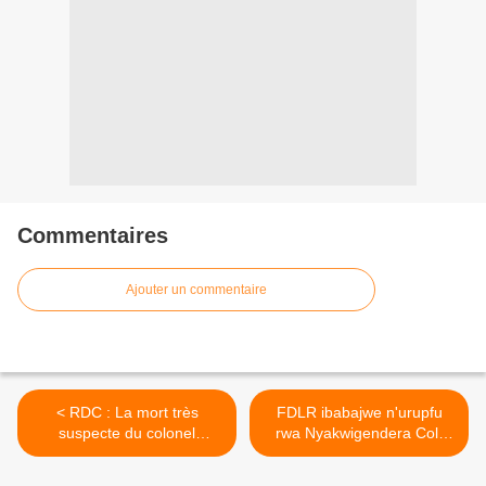
Commentaires
Ajouter un commentaire
< RDC : La mort très
FDLR ibabajwe n'urupfu
suspecte du colonel
rwa Nyakwigendera Col.
Mamadou Ndala
Patrick Karegeya >