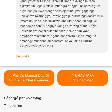
kandi yarazineza<br /> ikizakurikiraho, akikinga mukiza
akifatira ubutegetsi ntawumuhagaze hejuru. ubworero guca
hirya nohino, uwo Menge seko ejobundi yavugaga ngo
urwikekwe rwarangiye, kwatangiye guhukwa ngo docier<br />
irafata ubukana. ese mwumva abatutsi nabahutu baguye
Irwanda n'abahutu baguye Ikongo bizarangiriraha ? niyo
ubucamanza bw'isi butabibabaza. nziko ababikoze
batazisazira amahoro. ngaho nababwiraki<br /> mugura
amadege mubonne amadoctora, ariko umunsi urizina
???????????????<br />
Répondre
< Pas De Mandat D’arrêt
“TURASHAKA
Contre Le Chef Rwandais
RUKOKOMA”.
Sylvestre Mudacumura du
(leprophete.fr) >
FLDR pour Ses Crimes Au
Congo •
Hébergé par Overblog
Top articles