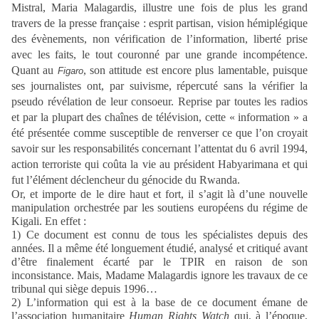
Mistral, Maria Malagardis, illustre une fois de plus les grand
travers de la presse française : esprit partisan, vision hémiplégique
des évènements, non vérification de l’information, liberté prise
avec les faits, le tout couronné par une grande incompétence.
Quant au
, son attitude est encore plus lamentable, puisque
Figaro
ses journalistes ont, par suivisme, répercuté sans la vérifier la
pseudo révélation de leur consoeur. Reprise par toutes les radios
et par la plupart des chaînes de télévision, cette « information » a
été présentée comme susceptible de renverser ce que l’on croyait
savoir sur les responsabilités concernant l’attentat du 6 avril 1994,
action terroriste qui coûta la vie au président Habyarimana et qui
fut l’élément déclencheur du génocide du Rwanda.
Or, et importe de le dire haut et fort, il s’agit là d’une nouvelle
manipulation orchestrée par les soutiens européens du régime de
Kigali. En effet :
1) Ce document est connu de tous les spécialistes depuis des
années. Il a même été longuement étudié, analysé et critiqué avant
d’être finalement écarté par le TPIR en raison de son
inconsistance. Mais, Madame Malagardis ignore les travaux de ce
tribunal qui siège depuis 1996…
2) L’information qui est à la base de ce document émane de
l’association humanitaire
Human Rights Watch
qui, à l’époque,