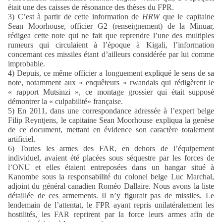
était une des caisses de résonance des thèses du FPR.
3) C’est à partir de cette information de
HRW
que le capitaine
Sean Moorhouse, officier G2 (renseignement) de la Minuar,
rédigea cette note qui ne fait que reprendre l’une des multiples
rumeurs qui circulaient à l’époque à Kigali, l’information
concernant ces missiles étant d’ailleurs considérée par lui comme
improbable.
4) Depuis, ce même officier a longuement expliqué le sens de sa
note, notamment aux « enquêteurs » rwandais qui rédigèrent le
« rapport Mutsinzi », ce montage grossier qui était supposé
démontrer la « culpabilité» française.
5) En 2011, dans une correspondance adressée à l’expert belge
Filip Reyntjens, le capitaine Sean Moorhouse expliqua la genèse
de ce document, mettant en évidence son caractère totalement
artificiel.
6) Toutes les armes des FAR, en dehors de l’équipement
individuel, avaient été placées sous séquestre par les forces de
l’ONU et elles étaient entreposées dans un hangar situé à
Kanombe sous la responsabilité du colonel belge Luc Marchal,
adjoint du général canadien Roméo Dallaire. Nous avons la liste
détaillée de ces armements. Il n’y figurait pas de missiles. Le
lendemain de l’attentat, le FPR ayant repris unilatéralement les
hostilités, les FAR reprirent par la force leurs armes afin de