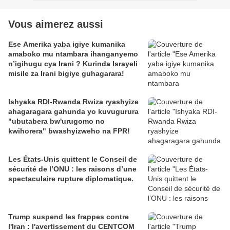
Vous aimerez aussi
Ese Amerika yaba igiye kumanika
amaboko mu ntambara ihanganyemo
n’igihugu cya Irani ? Kurinda Israyeli
misile za Irani bigiye guhagarara!
Ishyaka RDI-Rwanda Rwiza ryashyize
ahagaragara gahunda yo kuvugurura
"ubutabera bw'urugomo no
kwihorera" bwashyizweho na FPR!
Les États-Unis quittent le Conseil de
sécurité de l’ONU : les raisons d’une
spectaculaire rupture diplomatique.
Trump suspend les frappes contre
l'Iran : l'avertissement du CENTCOM