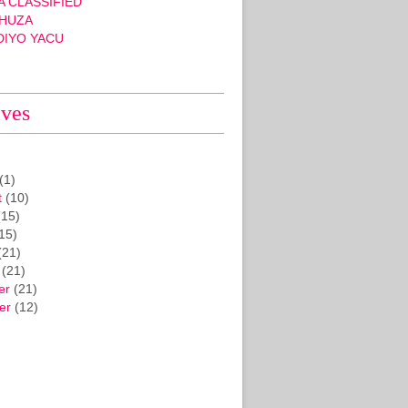
 CLASSIFIED
HUZA
DIYO YACU
ives
(1)
t
(10)
15)
15)
(21)
(21)
er
(21)
er
(12)