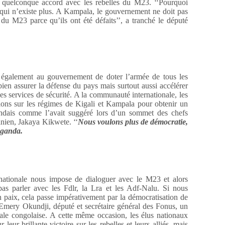
 quelconque accord avec les rebelles du M23. ‘‘Pourquoi
ui n’existe plus. A Kampala, le gouvernement ne doit pas
du M23 parce qu’ils ont été défaits’’, a tranché le député
également au gouvernement de doter l’armée de tous les
bien assurer la défense du pays mais surtout aussi accélérer
des services de sécurité. A la communauté internationale, les
ions sur les régimes de Kigali et Kampala pour obtenir un
andais comme l’avait suggéré lors d’un sommet des chefs
anien, Jakaya Kikwete. ‘‘
Nous voulons plus de démocratie,
uganda.
ationale nous impose de dialoguer avec le M23 et alors
s parler avec les Fdlr, la Lra et les Adf-Nalu. Si nous
 paix, cela passe impérativement par la démocratisation de
 Emery Okundji, député et secrétaire général des Fonus, un
cale congolaise. A cette même occasion, les élus nationaux
r leur brillante victoire sur les rebelles et leurs alliés, mais