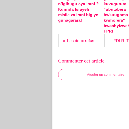
n’igihugu cya Irani ?
kuvugurura
Kurinda Israyeli
"ubutabera
misile za Irani bigiye
bw'urugomo
guhagarara!
kwihorera"
bwashyizwe
FPR!
Les deux refus du Rwanda au sommet de l'UA
Commenter cet article
Ajouter un commentaire