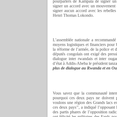
pourparlers de Kampala de signer un
signer un accord avec un mouvement q
signer aucun accord avec les rebelles 
Henri Thomas Lokondo.
L’assemblée nationale a recommandé 
moyens logistiques et financiers pour 
la réforme de l’armée, de la police et 
députés congolais ont exigé des press
dialogue inter rwandais et inter oug
d’état à Addis-Abeba le président tanz
plus de dialogue au Rwanda et en O
Vous savez que la communauté intern
pourquoi ces deux pays ne doivent pa
voulons une région des Grands lacs en
ces deux pays’’, a indiqué l’opposant
des partis phares de l’opposition radi
ont félicité les militaires des Fardc pou