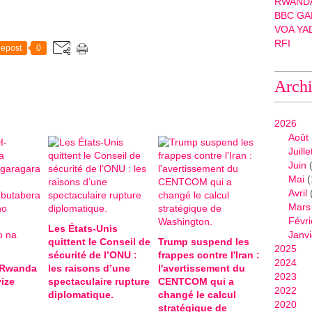
RWANDA
BBC GA
VOA YA
RFI
epost
0
Arch
2026
Août
Juille
Juin
(
Mai
(
Avril
Mars
Févri
Les États-Unis
Janvi
quittent le Conseil de
Trump suspend les
2025
sécurité de l’ONU :
frappes contre l'Iran :
2024
-Rwanda
les raisons d’une
l'avertissement du
2023
ize
spectaculaire rupture
CENTCOM qui a
2022
diplomatique.
changé le calcul
2020
stratégique de