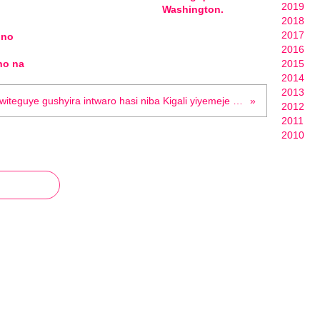
2019
Washington.
2018
2017
 no
2016
ho na
2015
2014
2013
FDLR: Twiteguye gushyira intwaro hasi niba Kigali yiyemeje gushyikirana n'amashyaka atavuga rumwe n'ubutegetsi bwayo . "Colonel Wilson Irategeka".
2012
2011
2010