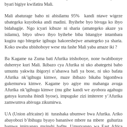
byari bigiye kwifatira Mali.
Mali abaturage baho ni abisilamu 95% kandi ntawe wigeze
ubategeka kuyoboka andi madini. Ibyihebe byo bivuga ko ibyo
bidahagije. Ngo icyari kibuze ni sharia (amategeko akaze ya
isilamu), bityo ubwo ibyo byihebe biba bitangiye intambara
kugira ngo bitegeke igihugu hakoreshejwe amategeko ya sharia.
Koko uwaba ubishoboye wese nta fashe Mali yaba amaze iki ?
Ba Kagame na Zuma bati Afurika irishoboye, none twabibonye
duhereye kuri Mali. Ikibazo cya Afurika ni uko abategetsi baho
umuntu yakwita ibigoryi n’abaswa hafi ya bose, ni uko bafata
Afurika nk’igihugu kimwe, maze ibibazo bikaba bigombwa
gukemurwa kimwe. Kagame iyo agiye mu mahanga avuga
Afurika nk’igihugu kimwe (mu gihe kandi we ayobora agahugu
gatoya kurusha ibindi byose), impuguke zizi imiterere y’Afurika
zamwumva abivuga zikumirwa.
UA (Union africaine) iti turashaka ubumwe bwa Afurika. Ariko
abayobozi b’ibihugu byayo bananiwe mbere na mbere guhuriza
hamwe imiryango myinshi bafite.
Umuryango wa East Africa