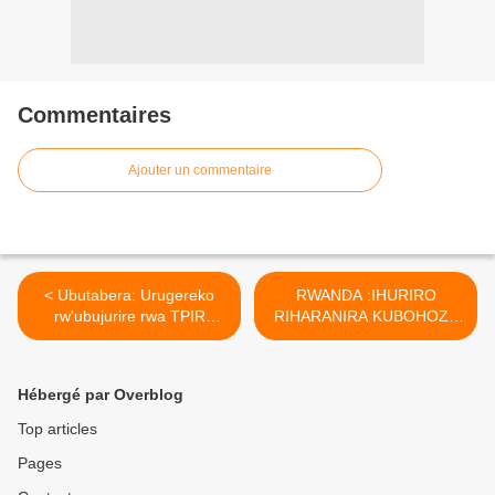
Commentaires
Ajouter un commentaire
< Ubutabera: Urugereko
RWANDA :IHURIRO
rw'ubujurire rwa TPIR
RIHARANIRA KUBOHOZA
rumaze kugira abere
URWANDA " FCLR-
ministre Justin Mugenzi na
UBUMWE " >
Prosper Mugiraneza!
Hébergé par Overblog
Top articles
Pages