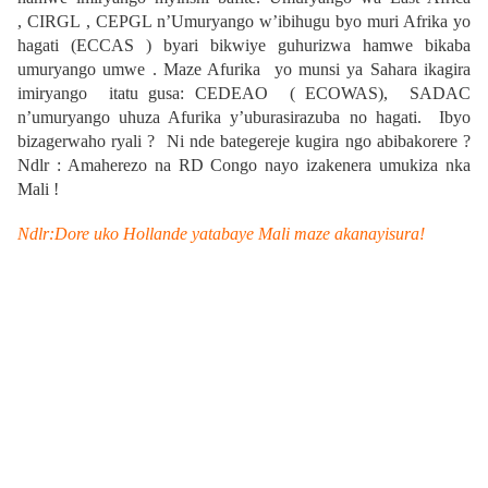
, CIRGL , CEPGL n’Umuryango w’ibihugu byo muri Afrika yo
hagati (ECCAS ) byari bikwiye guhurizwa hamwe bikaba
umuryango umwe . Maze Afurika yo munsi ya Sahara ikagira
imiryango itatu gusa: CEDEAO ( ECOWAS), SADAC
n’umuryango uhuza Afurika y’uburasirazuba no hagati. Ibyo
bizagerwaho ryali ? Ni nde bategereje kugira ngo abibakorere ?
Ndlr : Amaherezo na RD Congo nayo izakenera umukiza nka
Mali !
Ndlr:Dore uko Hollande yatabaye Mali maze akanayisura!