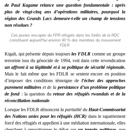
de Paul Kagame relance une question fondamentale : après
plus de vingt-cinq ans d’opérations militaires, pourquoi la
région des Grands Lacs demeure-t-elle un champ de tensions
non résolues ?
Ces jeunes rescapés du FPR réfugiés dans les forêts de la RDC
constituent aujourd’hui environ 90 % des membres du mouvement
FDLR.
Kigali, qui présente depuis toujours
les FDLR
comme un groupe
terroriste issu du génocide de 1994, voit dans cette revendication
un affront à sa légitimité
et à sa politique de sécurité régionale
.
Mais le fait même que les FDLR se sentent encore en position
d’imposer des conditions témoigne de
l’échec des approches
purement militaires
et de la
persistance d’un problème politique
de fond
: la question du
retour des réfugiés rwandais et de la
réconciliation nationale
.
Lorsque les FDLR dénoncent
la partialité du
Haut-Commissariat
des Nations unies pour les réfugiés (HCR)
dans le rapatriement
forcé des réfugiés et appellent à une médiation internationale, elles
cherchent à repositionner le débat sur
un terrain politique,
que