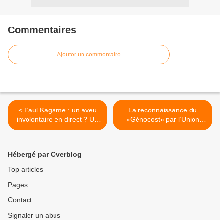
Commentaires
Ajouter un commentaire
< Paul Kagame : un aveu
La reconnaissance du
involontaire en direct ? Un
«Génocost» par l’Union
discours qui secoue le
Africaine : un tournant
Rwanda.
historique aux lourdes
conséquences pour Kigali
Hébergé par Overblog
et ses alliés. >
Top articles
Pages
Contact
Signaler un abus