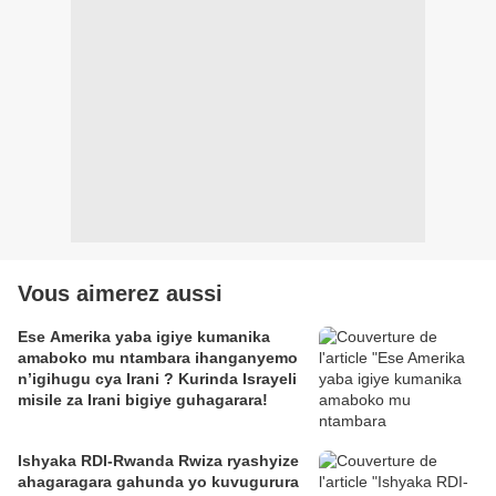
Vous aimerez aussi
Ese Amerika yaba igiye kumanika
amaboko mu ntambara ihanganyemo
n’igihugu cya Irani ? Kurinda Israyeli
misile za Irani bigiye guhagarara!
Ishyaka RDI-Rwanda Rwiza ryashyize
ahagaragara gahunda yo kuvugurura