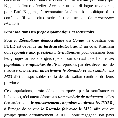
Kigali s’efforce d’éviter. Accepter un tel dialogue reviendrait,
pour Paul Kagame, à reconnaître la dimension politique d’un
conflit qu’il veut circonscrire à une question de
«terrorisme
résiduel
».
Kinshasa dans un piège diplomatique et sécuritaire.
Pour
la
République démocratique du Congo
, la question des
FDLR est devenue
un fardeau stratégique.
D’un côté, Kinshasa
doit
répondre aux pressions internationales
pour désarmer tous
les groupes armés étrangers opérant sur son sol ; de l’autre,
les
populations congolaises de l’Est
, épuisées par des décennies de
massacres,
accusent ouvertement le Rwanda et son soutien au
M23
d’être responsables de la déstabilisation continue de leurs
provinces.
Ces populations, profondément marquées par la souffrance et
l’abandon, réclament désormais
une symétrie de traitement
: elles
demandent que
le gouvernement congolais soutienne les FDLR
,
à l’image de ce que
le Rwanda fait avec le M23
, afin que ce
groupe quitte définitivement la RDC pour regagner son pays