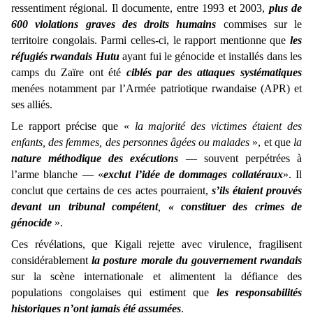
ressentiment régional. Il documente, entre 1993 et 2003,
plus de
600 violations graves des droits humains
commises sur le
territoire congolais. Parmi celles-ci, le rapport mentionne que
les
réfugiés rwandais Hutu
ayant fui le génocide et installés dans les
camps du Zaïre ont été
ciblés par des attaques systématiques
menées notamment par l’Armée patriotique rwandaise (APR) et
ses alliés.
Le rapport précise que «
la majorité des victimes étaient des
enfants, des femmes, des personnes âgées ou malades
», et que
la
nature méthodique des exécutions
— souvent perpétrées à
l’arme blanche — «
exclut l’idée de dommages collatéraux
». Il
conclut que certains de ces actes pourraient,
s’ils étaient prouvés
devant un tribunal compétent
,
« constituer des crimes de
génocide
».
Ces révélations, que Kigali rejette avec virulence, fragilisent
considérablement
la posture morale du gouvernement rwandais
sur la scène internationale et alimentent la défiance des
populations congolaises qui estiment que
les responsabilités
historiques n’ont jamais été assumées
.