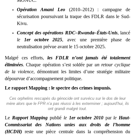
MONUC.
Opération Amani Leo
(2010–2012) : campagne de
sécurisation poursuivant la traque des FDLR dans le Sud-
Kivu.
Concept des opérations RDC–Rwanda–États-Unis
, lancé
le
1er octobre 2025
, avec une première phase de
neutralisation prévue avant le 15 octobre 2025.
Malgré ces efforts,
les FDLR n’ont jamais été totalement
éliminées
. Chaque opération s’est soldée par
un retour cyclique
de la violence
, démontrant les limites d’une stratégie militaire
dépourvue d’accompagnement politique.
Le rapport Mapping : le spectre des crimes impunis.
Ces orphelins rescapés du génocide ont survécu sur le dos de leur
mère alors que le FPR n’a pas réussi à les exterminer ; aujourd’hui, ils
ont grandi malgré tout.
Le
Rapport Mapping
publié
le
1er octobre 2010
par
le
Haut-
Commissariat des Nations unies aux droits de l’homme
(HCDH)
reste une pièce centrale dans la compréhension du