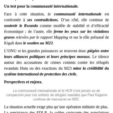
Un test pour la communauté internationale.
Face à cette situation,
la
communauté internationale
est
confrontée à
ses contradictions.
D’un côté, elle continue de
soutenir le Rwanda
comme modèle de stabilité et d’efficacité
économique ; de l’autre, elle
ferme les yeux sur les violations
graves
relevées par le rapport Mapping
et sur le rôle présumé de
Kigali dans
le soutien au M23
.
L’ONU et les grandes puissances se trouvent donc
piégées entre
leurs alliances politiques et leurs principes moraux
. Le silence
autour des accusations de crimes commis contre les réfugiés
rwandais Hutu ou des exactions du M23
mine la crédibilité du
système international de protection des civils
.
Perspectives et enjeux.
La communauté internationale et le HCR n’ont jamais eu de
compassion pour ces enfants de réfugiés rwandais que Paul Kagame
continue de massacrer en RDC.
La situation actuelle exige plus qu’une opération militaire de plus.
La persistance des FDLR, la colère croissante des populations