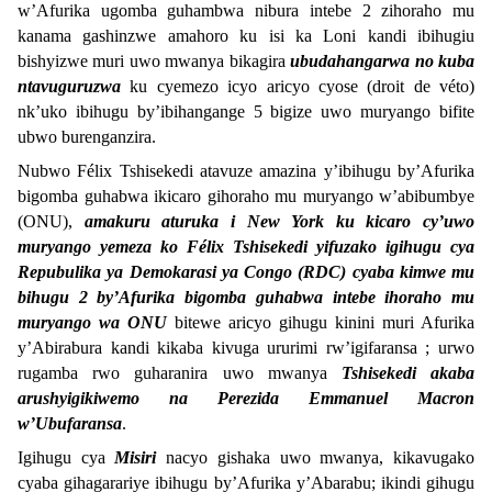
w’Afurika ugomba guhambwa nibura intebe 2 zihoraho mu
kanama gashinzwe amahoro ku isi ka Loni kandi ibihugiu
bishyizwe muri uwo mwanya bikagira
ubudahangarwa no kuba
ntavuguruzwa
ku cyemezo icyo aricyo cyose (droit de véto)
nk’uko ibihugu by’ibihangange 5 bigize uwo muryango bifite
ubwo burenganzira.
Nubwo Félix Tshisekedi atavuze amazina y’ibihugu by’Afurika
bigomba guhabwa ikicaro gihoraho mu muryango w’abibumbye
(ONU),
amakuru aturuka i New York ku kicaro cy’uwo
muryango yemeza ko Félix Tshisekedi yifuzako igihugu cya
Repubulika ya Demokarasi ya Congo (RDC) cyaba kimwe mu
bihugu 2 by’Afurika bigomba guhabwa intebe ihoraho mu
muryango wa ONU
bitewe aricyo gihugu kinini muri Afurika
y’Abirabura kandi kikaba kivuga ururimi rw’igifaransa ; urwo
rugamba rwo guharanira uwo mwanya
Tshisekedi akaba
arushyigikiwemo na Perezida Emmanuel Macron
w’Ubufaransa
.
Igihugu cya
Misiri
nacyo gishaka uwo mwanya, kikavugako
cyaba gihagarariye ibihugu by’Afurika y’Abarabu; ikindi gihugu