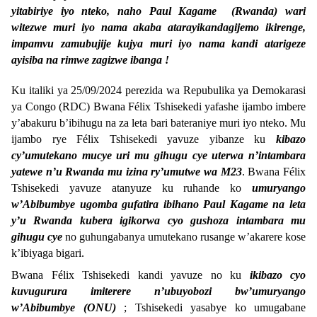
yitabiriye iyo nteko, naho Paul Kagame (Rwanda) wari
witezwe muri iyo nama akaba atarayikandagijemo ikirenge,
impamvu zamubujije kujya muri iyo nama kandi atarigeze
ayisiba na rimwe zagizwe ibanga !
Ku italiki ya 25/09/2024 perezida wa Repubulika ya Demokarasi
ya Congo (RDC) Bwana Félix Tshisekedi yafashe ijambo imbere
y’abakuru b’ibihugu na za leta bari bateraniye muri iyo nteko. Mu
ijambo rye Félix Tshisekedi yavuze yibanze ku
kibazo
cy’umutekano mucye uri mu gihugu cye uterwa n’intambara
yatewe n’u Rwanda mu izina ry’umutwe wa M23
. Bwana Félix
Tshisekedi yavuze atanyuze ku ruhande ko
umuryango
w’Abibumbye ugomba gufatira ibihano Paul Kagame na leta
y’u Rwanda kubera igikorwa cyo gushoza intambara mu
gihugu cye
no guhungabanya umutekano rusange w’akarere kose
k’ibiyaga bigari.
Bwana Félix Tshisekedi kandi yavuze no ku
ikibazo cyo
kuvugurura imiterere n’ubuyobozi bw’umuryango
w’Abibumbye (ONU)
; Tshisekedi yasabye ko umugabane