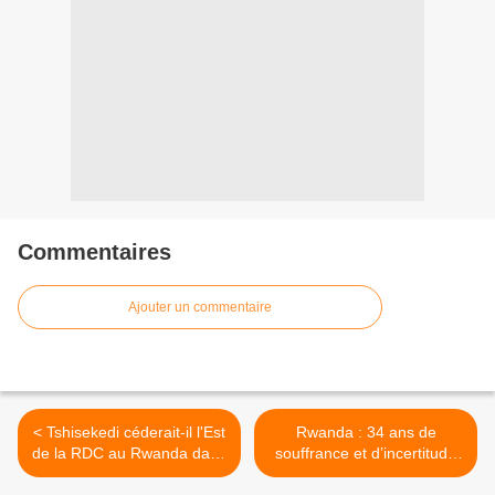
Commentaires
Ajouter un commentaire
< Tshisekedi céderait-il l'Est
Rwanda : 34 ans de
de la RDC au Rwanda dans
souffrance et d’incertitude
sa lutte contre les FDLR?
sous le régime de Paul