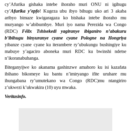
cy’Afurika gishaka intebe ihoraho muri ONU ni igihugu
cy’
Afurika y’epfo
! Kugeza ubu ibyo bihugu uko ari 3 akaba
aribyo bimaze kwigaragaza ko bishaka intebe ihoraho mu
muryango w’abibumbye. Muri iyo nama Perezida wa Congo
(RDC)
Félix Tshisekedi yagiranye ibiganiro n’abakuru
b’ibihugu binyuranye cyane cyane Pologne na Hongriya
yibanze cyane cyane ku iterambere ry’ubukungu bushingiye ku
mabuye y’agaciro aboneka muri RDC ku bwinshi ndetse
n’ikoranabuhanga.
Biteganyijwe ko akanama gashinzwe amahoro ku isi kazafata
ibihano bikomeye ku bantu n’imiryango ifite uruhare mu
ihungabana ry’umutekano wa Congo (RDC)mu ntangiriro
z’ukwezi k’ukwakira (10) uyu mwaka.
Veritasinfo.