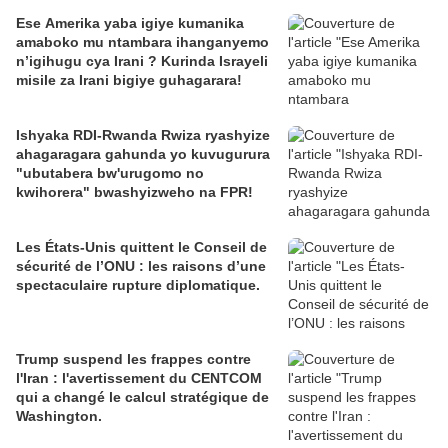
Ese Amerika yaba igiye kumanika
amaboko mu ntambara ihanganyemo
n’igihugu cya Irani ? Kurinda Israyeli
misile za Irani bigiye guhagarara!
Ishyaka RDI-Rwanda Rwiza ryashyize
ahagaragara gahunda yo kuvugurura
"ubutabera bw'urugomo no
kwihorera" bwashyizweho na FPR!
Les États-Unis quittent le Conseil de
sécurité de l’ONU : les raisons d’une
spectaculaire rupture diplomatique.
Trump suspend les frappes contre
l'Iran : l'avertissement du CENTCOM
qui a changé le calcul stratégique de
Washington.