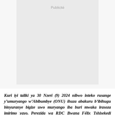
Publicité
Kuri iyi taliki ya 30 Nzeri (9) 2024 nibwo inteko rusange
y’umuryango w’Abibumbye (ONU) ihuza abakuru b’ibihugu
binyuranye bigize uwo muryango iba buri mwaka irasoza
imirimo yayo. Perezida wa RDC Bwana Félix Tshisekedi