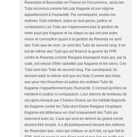
Rwandais et Burundais en France en l'occurrence, seuls les
Tutsi reconnus comme tels par Kagame et son régime
appartiennent à l'humanité. Par conséquent, seules les
victimes Tutsi méritent, aides en tout genre, justice et
compassion Les Tutsi qui n'approuvent pas la gestion de
notre pays par Kagame et sa clique ou qui ont une autre
vision et conception quant à la gestion du Rwanda ne sont
des Tutsi que de nom. ce sont des Tutsi de second rang. Il en
est de même des Tutsi qui ont financé la guerre du FPR
contre le Rwanda comme Rwigara Assinapoli mais qui, par la
suite, ont refusé d'être rackettés par Kagame et les siens. Ces
Tutsi sont des Tutsi de second rang. Par conséquent, ils
doivent subir le même sort que les Hutu.Comme des Hutu,
aux yeux des Kouchner et autres les victimes Tutsi de
Kagame n'appartiennent pas l'humanité. Il s'ensuit qu'elles ne
méritent ni justice ni compassion. Leur silence de tombeau de
ces gens évoqué par Charles Onana sur les méfaits flagrants
de Kagame contre les Tutsi dont Diane Rwigara s'explique.
Kagame est défenseur en chef uniquement des Tutsi qui
marchent avec lui. Ceux qui sont en dehors du grand cercle
doivent être broyés. Il a dit publiquement devant des millions
de Rwandais que, celui qui critique ce qu'il fait, ce que fait le