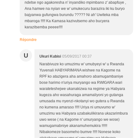
ndetse ngo agakoresha n' inyandiko mpimbano z' abapfuye ,
Ana hamwe na nyian we w' umukecuru barazira iki ku buryo
bajyanwa gufungwa burundu ????? Ni ah' Uwiteka mba
mbaroga !!!!! Ka Kamasa kazivutsemo aho bucyera
karazitsemba peeee!!!!
Répondre
U
Ukuri Kubisi
05/09/2017 00:37
Narabivuze ko umuzimu w' umubyeyi w' u Rwanda
Yuvenali HABYARIMANA wishwe na Kagome na
RPF ko atazigera aha amahoro abamugambaniye
bose harimo n'uriya muryango wa RWIGARA wari
warateteshejwe ukanakizwa na regime ya Habyara
kugeza aho wasahuraga amamaliyoni yo gutanga
umusada mu nyenzi-nkotanyi wo gutera u Rwanda
no kumena amaraso !!!!! Uriya ni umuvumo w'
umuzimu wa Habyara uzabakulikirana ukazarimbura
uwo wese ( na Kagome n' umuryango we wose)
wamugamabniye akanamuhemukira !!!!!!
Nibakomeze basomeho bumve !!!!! Nonese koko