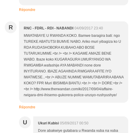
Répondre
R
RNC - FDRL - RDI - NABANDI
04/09/2017 23:40
MWATABAYE U RWANDA KOKO. Bamwe baragira bati: ngo
TUREKE ABATUTSI BUMVE NABO. Ariko muri yibagiza ko U
RDA RUDASHOBORA KUBAHO ABO BOSE
TUTARUKUMWE.<br /> <br /> KAGAME AMAZE BENE
WABO. Ibaze koko KUGARAGURA UMURYANGO WA
RWIGAMBA wafashije AYA MABANDI none dore
INYITURANO. IBAZE AGAHINDA RWIGARA AFITE IYO
IWATWESE...<br /> ABUZE NUMWE WAMUTABARIRA ABANA
KOKO? FPR Muri IBISIMBA BANTU.<br /> <br /> DORE:<br />
<br /> http://www.therwandan.com/ki/2017/09/04/affaire-
rwigara-dmi-ihisemo-gukorera-police-urusyo-rushyushye/
Répondre
U
Ukuri Kubisi
05/09/2017 00:50
Dore abakwiye gutabara u Rwanda vuba na vuba