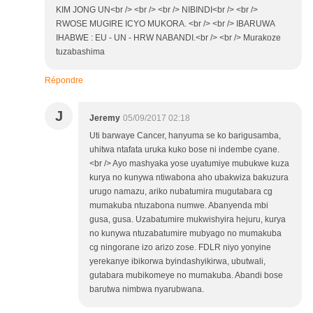
KIM JONG UN<br /> <br /> <br /> NIBINDI<br /> <br />
RWOSE MUGIRE ICYO MUKORA. <br /> <br /> IBARUWA
IHABWE : EU - UN - HRW NABANDI.<br /> <br /> Murakoze
tuzabashima
Répondre
J
Jeremy
05/09/2017 02:18
Uti barwaye Cancer, hanyuma se ko barigusamba,
uhitwa ntafata uruka kuko bose ni indembe cyane.
<br /> Ayo mashyaka yose uyatumiye mubukwe kuza
kurya no kunywa ntiwabona aho ubakwiza bakuzura
urugo namazu, ariko nubatumira mugutabara cg
mumakuba ntuzabona numwe. Abanyenda mbi
gusa, gusa. Uzabatumire mukwishyira hejuru, kurya
no kunywa ntuzabatumire mubyago no mumakuba
cg ningorane izo arizo zose. FDLR niyo yonyine
yerekanye ibikorwa byindashyikirwa, ubutwali,
gutabara mubikomeye no mumakuba. Abandi bose
barutwa nimbwa nyarubwana.