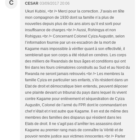
C
CESAR
03/09/2017 20:06
Ukuri Kubisi, <br /> Merci pour la correction. J’avais en tête
mon compagnon de 1930 dont sa famille n’a plus de
nouvelles depuis plus de dix ans alors qu’il est sorti pour
insuffisance de charges.<br /> Aussi, Rohingya et non
Rohigyas.<br /> Concernant Colonel Cyiza Augustin, selon
l’information fournie par un ex-escadron de la mort de
Kagame mais impossible à vérifier quant à son effectivité, il
semblerait que son corps a été réduit en cendres. Les corps
des milliers de Rwandais de tous âges et conditions qui ont
fini dans les fours crématoires construits au Sud et au Nord du
Rwanda ne seront jamais retrouvés.<br /> Les membres la
famille Cyiza en particulier ses enfants, s’ils résident dans un
Etat de droit et démocratique bien entendu, peuvent déposer
une plainte devant un tribunal du pays dans lequel ils vivent
contre Kagame pour enlèvement et séquestration de Cyiza
Augustin, Colonel de l’armé du FPR dont le commandant en
chef n’était et n’est autre que Kagame. Il en est de même des
membres des familles des disparus qui résident dans les
Etats de droit. Il ne s’agit pas d’arrêter les assassins dont
Kagame au premier rang mais de connaître la Vérité et de
pouvoir rendre justice aux victimes innocentes.<br /> Parler