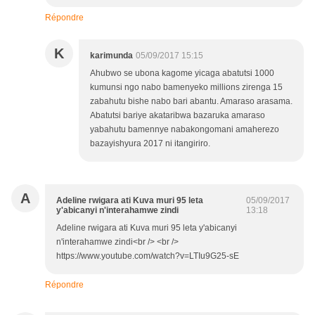
Répondre
K
karimunda
05/09/2017 15:15
Ahubwo se ubona kagome yicaga abatutsi 1000
kumunsi ngo nabo bamenyeko millions zirenga 15
zabahutu bishe nabo bari abantu. Amaraso arasama.
Abatutsi bariye akataribwa bazaruka amaraso
yabahutu bamennye nabakongomani amaherezo
bazayishyura 2017 ni itangiriro.
A
Adeline rwigara ati Kuva muri 95 leta
05/09/2017
y'abicanyi n'interahamwe zindi
13:18
Adeline rwigara ati Kuva muri 95 leta y'abicanyi
n'interahamwe zindi<br /> <br />
https://www.youtube.com/watch?v=LTIu9G25-sE
Répondre