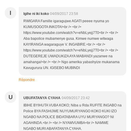
I
Igihe ni iki koko
04/09/2017 23:58
RWIGARA Famille igaragujwe AGATI peeee nyuma yo
KUMUSOGOTA INKOTA!<br /> <br />
https://www.youtube.com/watch?v=eNbLyejj7T0<br /> <br />
Aba bapolice mubamenye gusa. Kimwe numwe witwaga
KAYIRANGA wagaraguye V. INGABIRE.<br /> <br />
https://www.youtube.com/watch?v=eNbLyejj7T0<br /> <br />
DUTEGEREJE UWADUKIZA AYA MABANDI yazanwe na
amahanga!<br /> <br /> Ngo amerika yabashyize mukanama
Kavugurura UN. IGISEBO MUBINDI
Répondre
U
UBUFATANYA CYAHA
04/09/2017 23:42
IBIHE BYIHUTA VUBA KOKO; Niba u Rda RUFITE INGABO na
Police BYA FASHIJWE NUYUMURYANGO KOKO KUKI IZO
NGABO NA POLICE BIDATABARA UYU MURYANGO? NI
AGAHINDA.<br /> <br /> NYAMVUMBA<br /> NAMWE
NGABO MURI ABAFATANYA CYAHA.