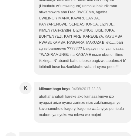
atakabaye umuvumo n' umuzimu wa Habyara
(Umuhutu w' umwungura) urimo kubakurikirana
ntiwambwira aho Fred RWIGEMA, Agatha
UWILINGIYIMANA, KAVARUGANDA,
KANYARENGWE, SENDASHONGA, LIZINDE,
KIMENYI Alexandre, BIZIMUNGU, BISERUKA,
BUNYENYEZI, KAYITARE, KAREGEYA, KAYUMBA,
RWABUKAMBA, RWIGARA, MAKUZA B. etc,.... bari
cg se bamerewe ??????? Usigaye ni uriya musaza
TWAGIRAMUNGU na KAGAME maze ubundi filime
ikizinga. N' abandi bahutu bose bagizwe abateruzi b'
ibibindi bose bazkurikiraho vuba si cyera peee!!!!
K
kilimambogo boys
04/09/2017 23:38
ahahahahahah kareke ako kamasa kimye izo
nyagazi arizo nyana zarinze nizo zakihamagariye !
kavunamuheto kagoryi kagome wafanyiye pumbafu
mabere ya nyoko wa mbwa we mujeri