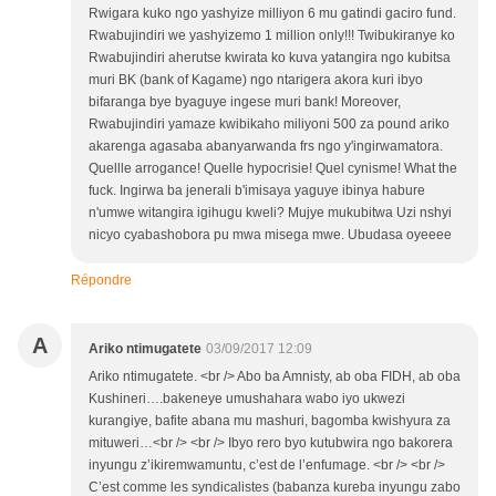
Rwigara kuko ngo yashyize milliyon 6 mu gatindi gaciro fund.
Rwabujindiri we yashyizemo 1 million only!!! Twibukiranye ko
Rwabujindiri aherutse kwirata ko kuva yatangira ngo kubitsa
muri BK (bank of Kagame) ngo ntarigera akora kuri ibyo
bifaranga bye byaguye ingese muri bank! Moreover,
Rwabujindiri yamaze kwibikaho miliyoni 500 za pound ariko
akarenga agasaba abanyarwanda frs ngo y'ingirwamatora.
Quellle arrogance! Quelle hypocrisie! Quel cynisme! What the
fuck. Ingirwa ba jenerali b'imisaya yaguye ibinya habure
n'umwe witangira igihugu kweli? Mujye mukubitwa Uzi nshyi
nicyo cyabashobora pu mwa misega mwe. Ubudasa oyeeee
Répondre
A
Ariko ntimugatete
03/09/2017 12:09
Ariko ntimugatete. <br /> Abo ba Amnisty, ab oba FIDH, ab oba
Kushineri….bakeneye umushahara wabo iyo ukwezi
kurangiye, bafite abana mu mashuri, bagomba kwishyura za
mituweri…<br /> <br /> Ibyo rero byo kutubwira ngo bakorera
inyungu z’ikiremwamuntu, c’est de l’enfumage. <br /> <br />
C’est comme les syndicalistes (babanza kureba inyungu zabo