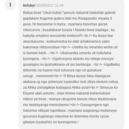
I
Imfubyi
05/09/2017 11:44
Baliya bose "Ukuli kubisi "yavuze nabandi bafashije gatindi
gapfakare Kagome gutera itabi mu Rwagasabo imyaka 3
gusa. Ni barusome ni byiza ; nyamara basomye gacye
nibacurura ; bazatabaze tuzaza ! Abantu bose bapfaga , bo
babyita umukino wurusimbi nintsinzi!!! <br /> Ku bulyo twe
abacikacumu ; kutwumvisha ko atali amakinamico yabo
bakomeje ntibyoroshye !<br /> -Udefila ku mirambo wishe uti
si kamwe tubili....<br /> -Ukamanika umuntu uti nubutaha
tuzongera...<br /> -Ugahonyora abantu mu ndege muvuye
gusangira no gushyikirana uti iyo bantanga...<br /> -Ugattwika
ibibondo na lisansi muli ruhurura ngo uli gusukura
umugi....mmmmmm<br /> !!! Biliya byose biba ntawigeze
atabaza cg ngo yohereze inyandiko muli ziliya nkoloni nshya
za Afrika zishyigikiye kubagara Afrika yose!<br /> Simvuze ko
Diyane atali umuntu ; niwe kimwe nabandi bahemukiwe
mbere ye bose ; rwanya ubugome bwose nibyo bizabavana
mu rwabayanga mwisutsemo !<br /> Gusogongera ngo
mwumve ntibyali ngombwa ; nyamara wagirango mukeneye
gucurura kugirango mwumve ko ikiremwa muntu cyose
gikwiye icyubahiro no kurengerwa !