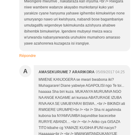
Mwongere mwumve , nakataraza kari inyuma.<br /> Rwigara
niwe wambere watanze akayabo munkotanyi kuko yari
yarakize cyane hanyuma yahawe igihembo kimukwiriye none
umuryango nawo uri kwishyura, nabandi bose bagambaniye
umutagatifu wigendeye tukimukunda azishyura ahabwe
ibihembk bimukwiriye. Igendere mubyeyi mwiza wacu
w'urwanda nabanyarwanda uruhukire mumahoro amaraso
yawe azahorerwa kuzageza isi irangiye.
Répondre
A
AMASEKURUME 7 ARARIKORA
05/09/2017 04:25
MWENE KANJOGERA se mwari bwabona iki?
Muhagarare! Diane yabwiye AGAPOLISI ngo Te toi...
haaaaa Sha biri kuza. MUKANYA MURUMVA NGO
NA ANGE KAGAME ari kurasa ABATURAGE IZUBA
RIVA AKA SE UMUBYARA! BISWA...<br /> BIKINDI ati
RWIGERE URUMPE!<br /> <br /> Sha ni agahinda
kubona ba NYAMVUMBA bajunditse bacecetse
RURIYE ABANDI.... <br /> <br /> Ariko cya GISAZA
TITO kibahe cg YAMAZE KUGIHA IFUNI nacyo?
Haaaaaa<br /> <br /> MWAKWITANDUKANYIJE