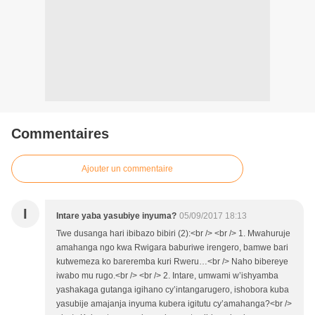
Commentaires
Ajouter un commentaire
I
Intare yaba yasubiye inyuma?
05/09/2017 18:13
Twe dusanga hari ibibazo bibiri (2):<br /> <br /> 1. Mwahuruje
amahanga ngo kwa Rwigara baburiwe irengero, bamwe bari
kutwemeza ko bareremba kuri Rweru…<br /> Naho bibereye
iwabo mu rugo.<br /> <br /> 2. Intare, umwami w’ishyamba
yashakaga gutanga igihano cy’intangarugero, ishobora kuba
yasubije amajanja inyuma kubera igitutu cy’amahanga?<br />