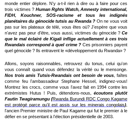
monde entier déplore. N'y a-t-il rien à dire ou à faire pour ces
trois victimes ?
Human Rghts Watch, Amnesty international,
FIDH, Kouchner, SOS-racisme et tous les indignés
planétaires du génocide tutsis au Rwanda ?
On ne vous voit
pas sur les plateaux de télé, vous êtes où? J'espère que vous
n'avez pas peur d'être, vous aussi, victimes du génocide ?
Ce
que le mal éclairé de Kigali inflige actuellement à ces trois
Rwandais correspond à quel crime ?
Ces prisonniers payent
quel génocide ? Ils entravent le «développement du Rwanda» ?
Allons, soyons raisonnables, retrouvez du tonus, celui qu'on
vous connaît quand vous défendez la vérité ou le mensonge.
Nos trois amis Tutsis-Rwandais ont besoin de vous
, faîtes
comme feu l'ambassadeur Stephane Hessel, indignez-vous!
Montrez les crocs, comme vous l'avez fait en 1994 contre les
extrémistes Hutus ! Puis, détendons-nous,
écoutons plutôt
Fautin Twagiramungu (
Rwanda Burundi RDC Congo Kagame
est protégé parce qu'il est assis sur les minerais congolais
)
,
l'ancien Premier ministre de Paul Kagame qui fut le premier à le
défier en se présentant à l'élection présidentielle de 2003.