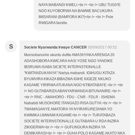
NAYA MABANDI KWELI.<br /> <br /> UBU TUGIYE
NGO KUYOBORWA NA BAMWE BACUKURA
IMISARANI (BAMPORA IKI?)<br /> <br /> Pole
RWIGARA famille
S
Societe Nyarwanda Irwaye CANCER
05/09/2017 00:52
Munsobanurire ukuntu dufite AMASHYAKA ARENGA 20
ADASHOBORA KWICARA HASI YOSE NGO YANDIKE
IBSRUWA ISABA SICIETE INTERNSTIONALLE
"KWITANDUKANYA" Nariya mabandi. IGIHUGU KITAZA
BYUMVIRA KIKAZA BIBAZWA IGIHE KIGEZE NKUKO
KAGAME YIRIRWA ATUKANA NGO NTIBATABAYE.<br /> <br
/> NO GUTABARIZA ABANYARWANDA BITUNANIRE.<br />
<br /> RNC - AMAHORO - FDU - CNR - FDLR - ISHEMA
Nababdi MUSOHORE ITANGAZO RISA GUTYA:<br /> <br />
TWAMAGANYE AMATORA YA NYIRARURESHWA YO
KWIMIKA UMWAMI KAGAME<br /> <br /> TURATABAZA
SOCIETE INTERNSTIONALLE GUTABARA U RDA INZIRA
ZIKIGERWA<br /> <br /> GUFUNGURA INZIRA YA
DEMIKARASI<br /> <br /> GUHA POLO KAGAME AKATO NKA