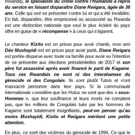
Rwanda),
le spécialiste du crime contre l'Humanité a repris
du service en faisant disparaître Diane Rwigara, âgée de 36
ans
. Celle qui osé se présenter contre lui et qui a été invalidée.
En fait, disparaître, être emprisonné ou assassiné au Rwanda
est une distinction nationale que seul le plus éclairé du pays
offre en guise de «
récompense
» à ceux qui s'égarent.
Le chanteur
Kizito
est en prison pour avoir chanté, mon ami
Déo Mushayidi
est en prison pour avoir parlé,
Diane Rwigara
est portée disparue avec toute sa famille pour avoir eu l'intention
de se présenter aux élections présidentielles de 2017 et
son
père fut assassiné après avoir financé le parti de Kagame
.
Tous ces Rwandais ne sont ni des interahamwe du
génocide ni des Congolais
. Ils sont plutôt Tutsis et n'ont
massacré personne dans leur pays. Si la communauté
internationale considère que les Hutus ne sont que des «
sous-
Hommes
», que leur souffrance et leurs morts ne comptent
pas, que les millions de Congolais tués par les hommes de
Kagame sont totalement insignifiants,
peut-on penser qu'au
moins Mushayidi, Kisito et Rwigara méritent une petite
attention
.
En plus, ce sont des victimes du génocide de 1994. Ce que le