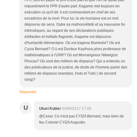
FPR, doit en payer le prix d'une part et que l'on ne quitte pas
impunément le FPR d'autre part. Kagame met toujours en
exécution ce qu'il dit. Il est commandant en chef de ses
escadrons de la mort. Pour lui, la vie humaine est un mot
dépourvu de sens. Outre sa malhonnêteté et sa mauvaise foi
intrinsèques, au regard de ses déclarations publiques
édifiantes et méfaits flagrants, Kagame est dépourvu
d'humanité élémentaire. Où est Iragena Illuminée? Où est
Cyiza Bernard? O ù est Docteur Kayihura,alors professeur de
mathématiques à l'UNR? Où est Monseigneur Nikwigize
Phocas? Où sont des milliers de disparus? Qui a entendu un
des prédicateurs de la justice, de droits de l'homme parler des
milliers de disparus rwandais, Hutu et Tutsi ( de second
rang)?
Répondre
U
Ukuri Kubisi
03/09/2017 17:49
@Cesar. Ce n'est pas CYIZA Bernard, mais bien de
feu Colonel CYIZA Augustin.