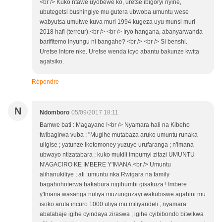
<br /> Kuko ntawe uyobewe ko, uretse ibigoryi nyine,
ubutegetsi bushingiye mu gutera ubwoba umuntu wese
wabyutsa umutwe kuva muri 1994 kugeza uyu munsi muri
2018 hafi (terreur).<br /> <br /> Iryo hangana, abanyarwanda
barifitemo inyungu ni bangahe? <br /> <br /> Si benshi.
Uretse Intore nke. Uretse wenda icyo abantu bakunze kwita
agatsiko.
Répondre
N
Ndomboro
05/09/2017 18:11
Bamwe bati : Magayane !<br /> Nyamara hali na Kibeho
twibagirwa vuba : "Mugihe mutabaza aruko umuntu runaka
uligise ; yatunze ikotomoney yuzuye urufaranga ; n'Imana
ubwayo ntizatabara ; kuko mukili impumyi zitazi UMUNTU
N'AGACIRO KE IMBERE Y'IMANA.<br /> Umuntu
alihanukiliye ; ati :umuntu nka Rwigara na family
bagahohoterwa hakabura nigihumbi gisakuza ! Imbere
y'Imana wasanga nuliya muzunguzayi wakubiswe agahini mu
isoko aruta incuro 1000 uliya mu miliyarideli ; nyamara
abatabaje igihe cyindaya ziraswa ; igihe cyibibondo bitwikwa