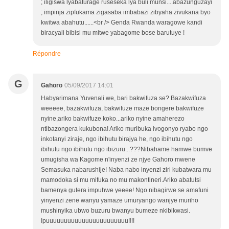
; iligiswa lyabaturage ruseseka lya buli munsi....abazunguzayi
; impinja zipfukama zigasaba imbabazi zibyaha zivukana byo
kwitwa abahutu......<br /> Genda Rwanda waragowe kandi
biracyali bibisi mu mitwe yabagome bose barutuye !
Répondre
G
Gahoro
05/09/2017 14:01
Habyarimana Yuvenali we, bari bakwifuza se? Bazakwifuza
weeeee, bazakwifuza, bakwifuze maze bongere bakwifuze
nyine,ariko bakwifuze koko...ariko nyine amaherezo
ntibazongera kukubona! Ariko muribuka ivogonyo ryabo ngo
inkotanyi ziraje, ngo ibihutu birajya he, ngo ibihutu ngo
ibihutu ngo ibihutu ngo ibizuru...???Nibahame hamwe bumve
umugisha wa Kagome n'inyenzi ze njye Gahoro mwene
Semasuka nabarushije! Naba nabo inyenzi ziri kubatwara mu
mamodoka si mu mifuka no mu makontineri.Ariko abatutsi
bamenya gutera impuhwe yeeee! Ngo nibagirwe se amafuni
yinyenzi zene wanyu yamaze umuryango wanjye muriho
mushinyika ubwo buzuru bwanyu bumeze nkibikwasi.
Ipuuuuuuuuuuuuuuuuuuuuuuu!!!!