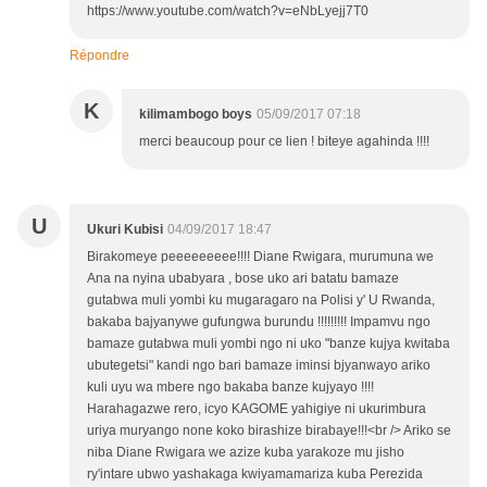
https://www.youtube.com/watch?v=eNbLyejj7T0
Répondre
K
kilimambogo boys
05/09/2017 07:18
merci beaucoup pour ce lien ! biteye agahinda !!!!
U
Ukuri Kubisi
04/09/2017 18:47
Birakomeye peeeeeeeee!!!! Diane Rwigara, murumuna we
Ana na nyina ubabyara , bose uko ari batatu bamaze
gutabwa muli yombi ku mugaragaro na Polisi y' U Rwanda,
bakaba bajyanywe gufungwa burundu !!!!!!!!! Impamvu ngo
bamaze gutabwa muli yombi ngo ni uko "banze kujya kwitaba
ubutegetsi" kandi ngo bari bamaze iminsi bjyanwayo ariko
kuli uyu wa mbere ngo bakaba banze kujyayo !!!!
Harahagazwe rero, icyo KAGOME yahigiye ni ukurimbura
uriya muryango none koko birashize birabaye!!!<br /> Ariko se
niba Diane Rwigara we azize kuba yarakoze mu jisho
ry'intare ubwo yashakaga kwiyamamariza kuba Perezida