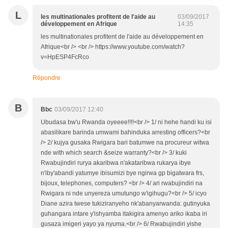
L
les multinationales profitent de l'aide au
03/09/2017
développement en Afrique
14:35
les multinationales profitent de l'aide au développement en
Afrique<br /> <br /> https://www.youtube.com/watch?
v=HpESP4FcRco
Répondre
B
Bbc
03/09/2017 12:40
Ubudasa bw'u Rwanda oyeeee!!!!<br /> 1/ ni hehe handi ku isi
abasilikare barinda umwami bahinduka arresting officers?<br
/> 2/ kujya gusaka Rwigara bari batumwe na procureur witwa
nde with which search &seize warranty?<br /> 3/ kuki
Rwabujindiri rurya akaribwa n'akataribwa rukarya ibye
n'iby'abandi yatumye ibisumizi bye ngirwa gp bigatwara frs,
bijoux, telephones, computers? <br /> 4/ ari rwabujindiri na
Rwigara ni nde unyereza umutungo w'igihugu?<br /> 5/ icyo
Diane azira twese tukiziranyeho nk'abanyarwanda: gutinyuka
guhangara intare y'ishyamba itakigira amenyo ariko ikaba iri
gusaza imigeri yayo ya nyuma.<br /> 6/ Rwabujindiri yishe