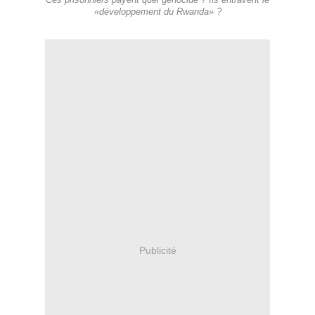
Ces prisonniers payent quel génocide ? Ils entravent le
«développement du Rwanda» ?
Publicité