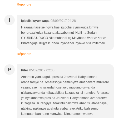
Répondre
I
Igipolisi cyumwuga
05/09/2017 04:28
Haaaaa nasetse ngwa hasi igipolisi cyumwuga kimwe
bohereza kujya kuzana akayabo muti Haiti na Sudan
CYURIRA URUGO Nkamabandi cg Mayibobo!!!<br /> <br />
Biratangaje. Kujya kurinda ibyabandi ibyawe bita imitemeri.
Répondre
P
Piter
05/09/2017 02:05
Amaraso yumutagafu presida Jouvenal Habyarimana
arabasamye pe! Amaraso ye bamenywe amenekera mukirere
yasandaye mu rwanda hose, uyu muvumo urwanda
n'abanyarwanda ntibazabikira kuzageza isi irangiye. Amaraso
ya nyakubahwa presida Jouvenal Habyarimana azahorerwa
kuzageza isi irangiye. Ntakintu nakimwe abatutsi atabahaye,
ntakintu nakimwe abahutu atabahaye. Ariko bahisemo
kumugambanira no kumwica. Nimuhame mwumve.