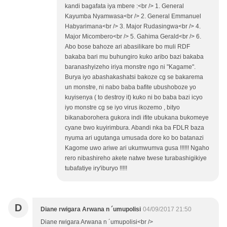
kandi bagafata iya mbere :<br /> 1. General
Kayumba Nyamwasa<br /> 2. General Emmanuel
Habyarimana<br /> 3. Major Rudasingwa<br /> 4.
Major Micombero<br /> 5. Gahima Gerald<br /> 6.
Abo bose bahoze ari abasilikare bo muli RDF
bakaba bari mu buhungiro kuko aribo bazi bakaba
baranashyizeho iriya monstre ngo ni "Kagame".
Burya iyo abashakashatsi bakoze cg se bakarema
un monstre, ni nabo baba bafite ubushoboze yo
kuyisenya ( to destroy it) kuko ni bo baba bazi icyo
iyo monstre cg se iyo virus ikozemo , bityo
bikanaborohera gukora indi ifite ubukana bukomeye
cyane bwo kuyirimbura. Abandi nka ba FDLR baza
nyuma ari ugutanga umusada dore ko bo batanazi
Kagome uwo ariwe ari ukumwumva gusa !!!!!! Ngaho
rero nibashireho akete natwe twese turabashigikiye
tubafatiye iry'iburyo !!!!!
D
Diane rwigara Arwana n ´umupolisi
04/09/2017 21:50
Diane rwigara Arwana n ´umupolisi<br />