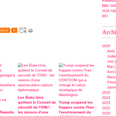
RWANDA
BBC GA
VOA YA
RFI
epost
0
Arch
2026
Août
Juille
Juin
(
Mai
(
Avril
Mars
Févri
Janvi
2025
Les États-Unis
2024
quittent le Conseil de
Trump suspend les
2023
sécurité de l’ONU :
frappes contre l'Iran :
2022
-Rwanda
les raisons d’une
l'avertissement du
2020