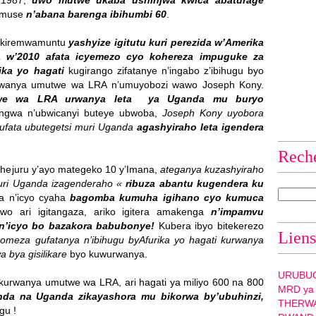
’1987,
uwo mutwe ukaba ushinjwa kwica abaturage
imuse
n’abana barenga ibihumbi 60
.
’ikiremwamuntu
yashyize igitutu kuri perezida w’Amerika
w’2010 afata icyemezo cyo kohereza impuguke za
ika yo hagati
kugirango zifatanye n’ingabo z’ibihugu byo
urwanya umutwe wa LRA n’umuyobozi wawo Joseph Kony.
utwe wa LRA urwanya leta ya Uganda mu buryo
ngwa n’ubwicanyi buteye ubwoba,
Joseph Kony uyobora
fata ubutegetsi muri Uganda
agashyiraho leta igendera
Rech
 hejuru y’ayo mategeko 10 y’Imana,
ateganya kuzashyiraho
muri Uganda izagenderaho «
ribuza abantu kugendera ku
a n’icyo cyaha
bagomba kumuha igihano cyo kumuca
wo ari igitangaza, ariko igitera amakenga
n’impamvu
n’icyo bo bazakora babubonye!
Kubera ibyo bitekerezo
Liens
komeza gufatanya n’ibihugu byAfurika yo hagati kurwanya
 bya gisilikare
byo kuwurwanya.
URUBU
urwanya umutwe wa LRA, ari hagati ya miliyo 600 na 800
MRD ya
nda na Uganda zikayashora mu bikorwa by’ubuhinzi,
THERW
gu !