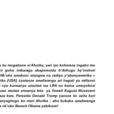
 ku mugabane w’Afurika, yari iyo kohereza ingabo mu
o guha imbaraga abaperezida b’ibihugu by’inshuti
. Nk’uko amakuru atangwa na radiyo y’abanyamerika «
ka (USA) cyatanze amafaranga ari hagati ya miliyoni
wa cyo kurwanya umutwe wa LRA no kwica umuyobozi
uwo mutwe urwanya leta ya Yoweli Kaguta Museveni
za kwe, Perezida Donald Trump yavuze ko azita kuri
anyagitugu bo muri Afurika ; aho kubaha amafaranga
a nk’uko Barack Obama yabikoze!