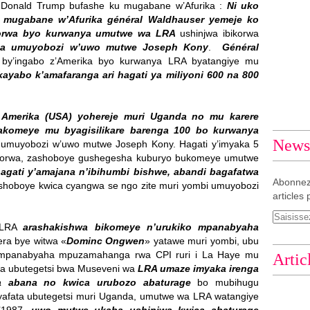
Donald Trump bufashe ku mugabane w’Afurika :
Ni uko
 mugabane w’Afurika général Waldhauser yemeje ko
ikorwa byo kurwanya umutwe wa LRA
ushinjwa ibikorwa
ga umuyobozi w’uwo mutwe Joseph Kony
.
Général
by’ingabo z’Amerika byo kurwanya LRA byatangiye mu
ayabo k’amafaranga ari hagati ya miliyoni 600 na 800
o
Amerika (USA) yohereje muri Uganda no mu karere
bakomeye mu byagisilikare barenga 100 bo kurwanya
Newsl
umuyobozi w’uwo mutwe Joseph Kony. Hagati y’imyaka 5
 bikorwa, zashoboye gushegesha kuburyo bukomeye umutwe
agati y’amajana n’ibihumbi bishwe, abandi bagafatwa
Abonnez
ashoboye kwica cyangwa se ngo zite muri yombi umuyobozi
articles 
 LRA
arashakishwa bikomeye n’urukiko mpanabyaha
ra bye witwa «
Dominc Ongwen
» yatawe muri yombi, ubu
o mpanabyaha mpuzamahanga rwa CPI ruri i La Haye mu
Artic
ya ubutegetsi bwa Museveni wa
LRA umaze imyaka irenga
a abana no kwica urubozo abaturage
bo mubihugu
 yafata ubutegetsi muri Uganda, umutwe wa LRA watangiye