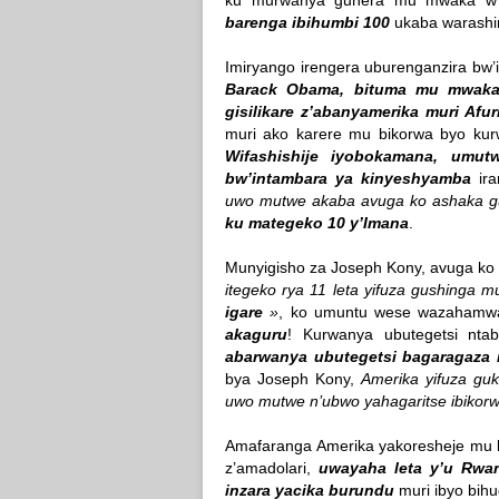
ku murwanya guhera mu mwaka w
barenga ibihumbi 100
ukaba warash
Imiryango irengera uburenganzira bw
Barack Obama, bituma mu mwaka 
gisilikare z’abanyamerika muri Afur
muri ako karere mu bikorwa byo k
Wifashishije iyobokamana, um
bw’intambara ya kinyeshyamba
ira
uwo mutwe akaba avuga ko ashaka gu
ku mategeko 10 y’Imana
.
Munyigisho za Joseph Kony, avuga ko
itegeko rya 11 leta yifuza gushinga 
igare
»
, ko umuntu wese wazahamw
akaguru
! Kurwanya ubutegetsi ntab
abarwanya ubutegetsi bagaragaza 
bya Joseph Kony,
Amerika yifuza gu
uwo mutwe n’ubwo yahagaritse ibikorwa
Amafaranga Amerika yakoresheje mu k
z’amadolari,
uwayaha leta y’u Rwa
inzara yacika burundu
muri ibyo bihu