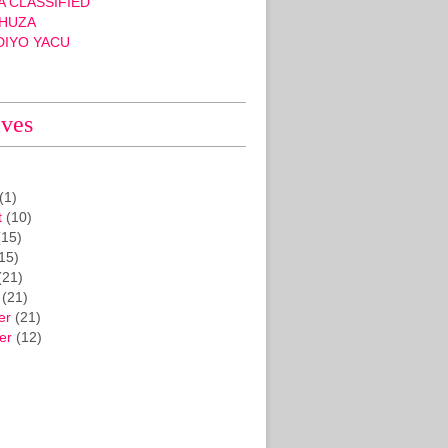
 CLASSIFIED
HUZA
DIYO YACU
ives
(1)
t
(10)
15)
15)
(21)
(21)
er
(21)
er
(12)