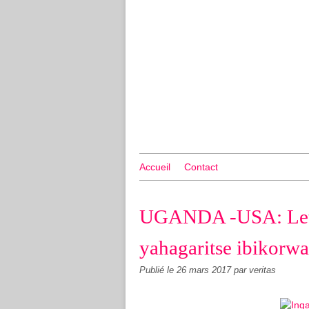
Accueil
Contact
UGANDA -USA: Leta
yahagaritse ibikorw
Publié le
26 mars 2017
par veritas