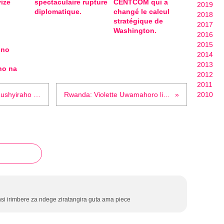
ize
spectaculaire rupture
CENTCOM qui a
2019
diplomatique.
changé le calcul
2018
stratégique de
2017
Washington.
2016
2015
 no
2014
2013
ho na
2012
2011
Amatora mu Bufaransa : Ese uradushyiraho iterabwoba ryo kwiyahura ?
Rwanda: Violette Uwamahoro libérée provisoirement
2010
i irimbere za ndege ziratangira guta ama piece