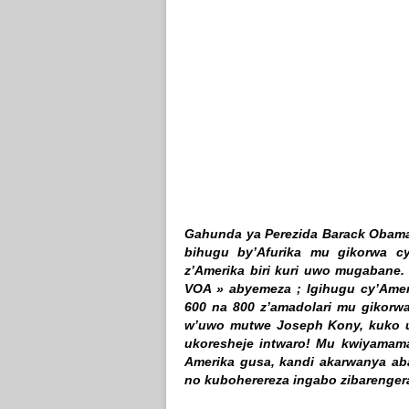
Gahunda ya Perezida Barack Obama
bihugu by’Afurika mu gikorwa cy
z’Amerika biri kuri uwo mugabane
VOA » abyemeza ; Igihugu cy’Ameri
600 na 800 z’amadolari mu gikor
w’uwo mutwe Joseph Kony, kuko 
ukoresheje intwaro! Mu kwiyamama
Amerika gusa, kandi akarwanya ab
no kuboherereza ingabo zibarenger