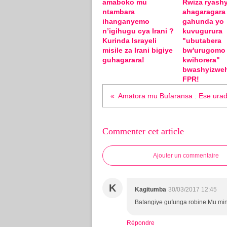
amaboko mu
Rwiza ryashy
ntambara
ahagaragara
ihanganyemo
gahunda yo
n’igihugu cya Irani ?
kuvugurura
Kurinda Israyeli
"ubutabera
misile za Irani bigiye
bw'urugomo
guhagarara!
kwihorera"
bwashyizwe
FPR!
Commenter cet article
Ajouter un commentaire
K
Kagitumba
30/03/2017 12:45
Batangiye gufunga robine Mu mins
Répondre