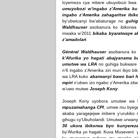
Icyemezo cya mbere ubuyobozi bwa 
umuyobozi w’ingabo z’Amerika ku
ingabo z’Amerika zahagaritse ib
by’ubwicanyi bw’abaturage no
guhi
Waldhauser
asobanura ko ibikorwa 
mwaka w’2011
bikaba byaratwaye ak
z’amadolari
.
Général Waldhauser
asobanura k
k’Afurika yo hagati abajyanama 
umutwe wa LRA
no guhiga bukware 
n’6 ingabo z’Amerika ziri muri ibyo
wa LRA kuko
abarwanyi bawo bari h
mpiri
n’ubwo izo ngabo z’Amerika zit
w’uwo mutwe
Joseph Kony
.
Joseph Kony uyobora umutwe wa
mpuzamahanga CPI
, umwe mu byege
akaba yaragejejwe imbere y’urukik
gihugu cy’Ubuholandi. Umutwe urwan
30 ukora ibikorwa byo kunyerez
by’Afurika yo hagati. Kuva Museveni