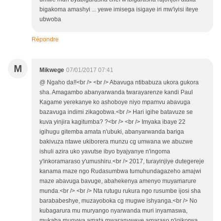
bigakoma amashyi ... yewe imisega isigaye iri mw'iyisi iteye
ubwoba
Répondre
M
Mikwege
07/01/2017 07:41
@ Ngaho da!!<br /> <br /> Abavuga ntibabuza ukora gukora
sha. Amagambo abanyarwanda twarayarenze kandi Paul
Kagame yerekanye ko ashoboye niyo mpamvu abavuga
bazavuga indimi zikagobwa.<br /> Hari igihe batavuze se
kuva yinjira kagitumba? ?<br /> <br /> Imyaka ibaye 22
igihugu gitemba amata n'ubuki, abanyarwanda bariga
bakivuza ntawe ukiborera munzu cg umwana we abuzwe
ishuli azira uko yavutse ibyo byajyanye n'ingoma
y'inkoramaraso y'umushiru.<br /> 2017, turayinjiye dutegereje
kanama maze ngo Rudasumbwa tumuhundagazeho amajwi
maze abavuga bavuge, abahekenya amenyo muyamarure
munda.<br /> <br /> Nta rutugu rukura ngo rusumbe ijosi sha
barababeshye, muzayoboka cg mugwe ishyanga.<br /> No
kubagarura mu muryango nyarwanda muri inyamaswa,
mukaba munywa amata mwaranyweye amaraso n'igikorwa