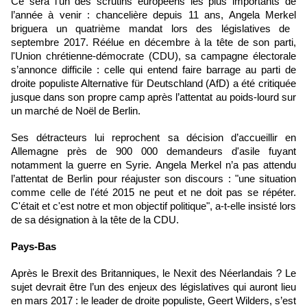
Ce sera l’un des scrutins européens les plus importants de
l’année à venir : chancelière depuis 11 ans,
Angela Merkel
briguera un quatrième mandat lors des législatives de
septembre 2017. Réélue en décembre à la tête de son parti,
l'Union chrétienne-démocrate (CDU), sa campagne électorale
s’annonce difficile : celle qui entend faire barrage au parti de
droite populiste Alternative für Deutschland (AfD)
a été critiquée
jusque dans son propre camp après l’attentat au poids-lourd
sur
un marché de Noël de Berlin.
Ses détracteurs lui reprochent sa décision d’accueillir en
Allemagne près de 900 000 demandeurs d'asile fuyant
notamment la guerre en Syrie. Angela Merkel n’a pas attendu
l’attentat de Berlin pour réajuster son discours : "une situation
comme celle de l'été 2015 ne peut et ne doit pas se répéter.
C'était et c'est notre et mon objectif politique", a-t-elle insisté lors
de sa désignation à la tête de la CDU.
Pays-Bas
Après
le Brexit des Britanniques
, le Nexit des Néerlandais ? Le
sujet devrait être l’un des enjeux des législatives qui auront lieu
en mars 2017 : le leader de droite populiste, Geert Wilders, s’est