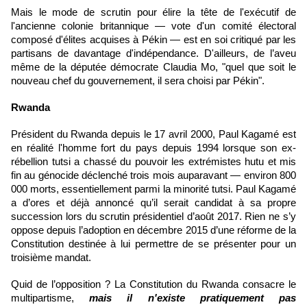
Mais le mode de scrutin pour élire la tête de l'exécutif de
l'ancienne colonie britannique — vote d'un comité électoral
composé d'élites acquises à Pékin — est en soi critiqué par les
partisans de davantage d'indépendance. D'ailleurs, de l’aveu
même de la députée démocrate Claudia Mo, "quel que soit le
nouveau chef du gouvernement, il sera choisi par Pékin".
Rwanda
Président du Rwanda depuis le 17 avril 2000,
Paul Kagamé
est
en réalité l'homme fort du pays depuis 1994 lorsque son ex-
rébellion tutsi a chassé du pouvoir les extrémistes hutu et mis
fin au génocide déclenché trois mois auparavant — environ 800
000 morts, essentiellement parmi la minorité tutsi.
Paul Kagamé
a d’ores et déjà annoncé qu’il serait candidat à sa propre
succession lors du scrutin présidentiel d’août 2017
. Rien ne s’y
oppose depuis l’adoption en décembre 2015 d’une réforme de la
Constitution destinée à lui permettre de se présenter pour un
troisième mandat.
Quid de l’opposition ? La Constitution du Rwanda consacre le
multipartisme,
mais il n'existe pratiquement pas