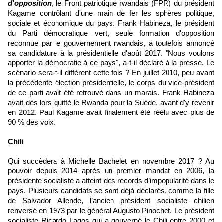
d'opposition
, le Front patriotique rwandais (FPR) du président
Kagame contrôlant d'une main de fer les sphères politique,
sociale et économique du pays. Frank Habineza, le président
du Parti démocratique vert, seule formation d'opposition
reconnue par le gouvernement rwandais, a toutefois annoncé
sa candidature à la présidentielle d'août 2017. "Nous voulons
apporter la démocratie à ce pays", a-t-il déclaré à la presse. Le
scénario sera-t-il différent cette fois ? En juillet 2010, peu avant
la précédente élection présidentielle, le corps du vice-président
de ce parti avait été retrouvé dans un marais. Frank Habineza
avait dès lors quitté le Rwanda pour la Suède, avant d'y revenir
en 2012. Paul Kagame avait finalement été réélu avec plus de
90 % des voix.
Chili
Qui succèdera à
Michelle Bachelet
en novembre 2017 ? Au
pouvoir depuis 2014 après un premier mandat en 2006, la
présidente socialiste a atteint des records d’impopularité dans le
pays. Plusieurs candidats se sont déjà déclarés, comme la fille
de Salvador Allende, l’ancien président socialiste chilien
renversé en 1973 par le général Augusto Pinochet. Le président
socialiste Ricardo Lagos qui a gouverné
le Chili
entre 2000 et