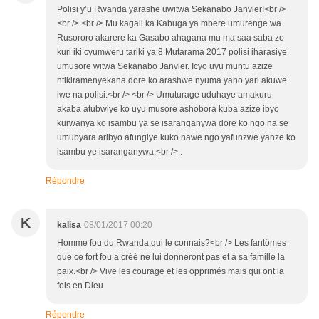
Polisi y’u Rwanda yarashe uwitwa Sekanabo Janvier!<br />
<br /> <br /> Mu kagali ka Kabuga ya mbere umurenge wa
Rusororo akarere ka Gasabo ahagana mu ma saa saba zo
kuri iki cyumweru tariki ya 8 Mutarama 2017 polisi iharasiye
umusore witwa Sekanabo Janvier. Icyo uyu muntu azize
ntikiramenyekana dore ko arashwe nyuma yaho yari akuwe
iwe na polisi.<br /> <br /> Umuturage uduhaye amakuru
akaba atubwiye ko uyu musore ashobora kuba azize ibyo
kurwanya ko isambu ya se isaranganywa dore ko ngo na se
umubyara aribyo afungiye kuko nawe ngo yafunzwe yanze ko
isambu ye isaranganywa.<br /> .
Répondre
K
kalisa
08/01/2017 00:20
Homme fou du Rwanda.qui le connais?<br /> Les fantômes
que ce fort fou a créé ne lui donneront pas et à sa famille la
paix.<br /> Vive les courage et les opprimés mais qui ont la
fois en Dieu
Répondre