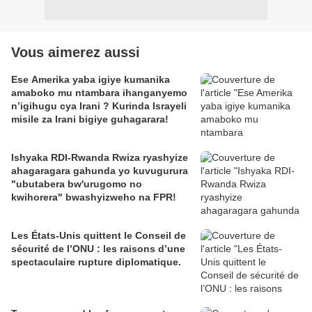
Vous aimerez aussi
Ese Amerika yaba igiye kumanika
amaboko mu ntambara ihanganyemo
n’igihugu cya Irani ? Kurinda Israyeli
misile za Irani bigiye guhagarara!
Ishyaka RDI-Rwanda Rwiza ryashyize
ahagaragara gahunda yo kuvugurura
"ubutabera bw'urugomo no
kwihorera" bwashyizweho na FPR!
Les États-Unis quittent le Conseil de
sécurité de l’ONU : les raisons d’une
spectaculaire rupture diplomatique.