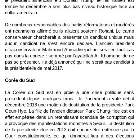
le président américain élu Donald Trump, le rial iranien est
tombé fin décembre à son plus bas niveau historique face au
dollar américain.
De nombreux responsables des partis réformateurs et modérés
ont néanmoins affirmé qu'ils allaient soutenir Rohani. Le camp
conservateur chercherait à présenter un candidat unique mais
aucun candidat ne s'est encore déclaré. L'ancien président
ultraconservateur Mahmoud Ahmadinejad ne sera en tout cas
pas dans la course : sommé par l'ayatollah Ali Khamenei de ne
pas se présenter, il a déjà annoncé qu'il ne serait pas candidat à
la présidentielle de mai 2017.
Corée du Sud
La Corée du Sud est en proie à une crise politique sans
précédent depuis quelques mois :
le Parlement a voté début
décembre 2016 une motion de destitution de la présidente Park
Geun-Hye
. La fille de l'ancien dictateur Park Chung-Hee est en
effet empêtrée dans un retentissant scandale de corruption qui
a provoqué des manifestations monstres à Séoul. La destitution
de la présidente élue en 2012 doit encore être entérinée par la
Cour constitutionnelle, ce qui donnerait lieu à des élections