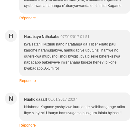
cy'ubutwari amahanga n'abanyarwanda dushimira Kagame
Répondre
H
Harabaye Ntihakabe
07/01/2017 01:51
kwa satani ikuzimu naho haratanga da! Hitler Pilato paul
kagome haramugabiye, hamugabiye ubutunzi, hamwe no
guterekwa mubusholisholi bwigiti. bya biseke biherekezwa
nabagabo bakenyeye imishanana bigeze hehe? ibikone
byabagabo. Akumiro!
Répondre
N
Ngaho daaa!!
06/01/2017 23:37
Ndabona Kagame yashyizwe kurutonde rw'ibihangange ariko
ibye si byiza! Uburyo bamuvugamo busigura ibintu byinshi!!
Répondre