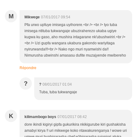
M
Mikwege
07/01/2017 09:54
Pfa urwo upfuye imisega uyihorere.<br /> <br /> Iyo tuba
imisega ntituba tukwangaje ubuziraherezo ukaba ugiye
kugwa ku gaso, aho mushira intagarane nk'ubushwiriri.<br />
<br /> Uzi gupfa wangara ukabura gakondo wariyitaga
nyirurwanda!!!<br /> Nako ngo muri nyamwishi da!!
Nimurusha ubwinshi amasasu dufite muzajyende mwibereho
Répondre
?
?
08/01/2017 01:04
Tuba, tuba tukwangaje
K
kilimambogo boys
07/01/2017 08:42
dore ikindi kigiryi gipfa gukurikira nkikigurube kiri gushakisha
amabyi kirya !! uri mikwege koko ntawakurenganya ! wowe uri
umwe muri byabigarasha chef w'ibigarasha rujonjori atuka