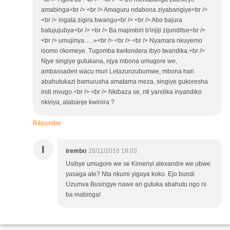
amabinga<br /> <br /> Amaguru ndabona ziyabangiye<br />
<br /> ingata zigira bwangu<br /> <br /> Abo bajura
batujujubya<br /> <br /> Ba majimbiri b'injiji zijunditse<br />
<br /> umujinya…. »<br /> <br /> <br /> Nyamara nkuyemo
isomo rikomeye. Tugomba kwitondera ibyo twandika.<br />
Njye singiye gutukana, njya mbona umugore we,
ambassaderi wacu muri Letazunzubumwe, mbona hari
abahutukazi bamurusha amatama meza, singiye gukoresha
indi mvugo.<br /> <br /> Nkibaza se, nti yandika inyandiko
nkiriya, atabanje kwirora ?
Répondre
I
irembo
28/11/2016 18:03
Usibye umugore we se Kimenyi alexandre we ubwe
yasaga ate? Nta nkumi yigaya koko. Ejo bundi
Uzumva Busingye nawe ari gutuka abahutu ngo ni
ba mabinga!