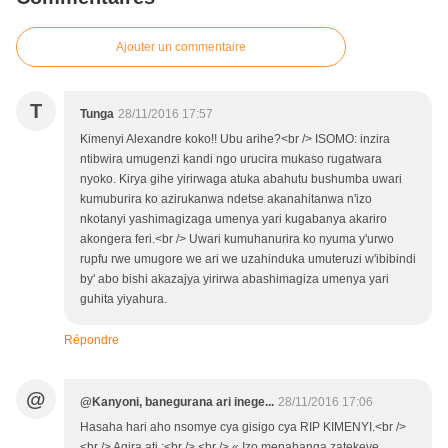
Ajouter un commentaire
T
Tunga
28/11/2016 17:57
Kimenyi Alexandre koko!! Ubu arihe?<br /> ISOMO: inzira
ntibwira umugenzi kandi ngo urucira mukaso rugatwara
nyoko. Kirya gihe yirirwaga atuka abahutu bushumba uwari
kumuburira ko azirukanwa ndetse akanahitanwa n'izo
nkotanyi yashimagizaga umenya yari kugabanya akariro
akongera feri.<br /> Uwari kumuhanurira ko nyuma y'urwo
rupfu rwe umugore we ari we uzahinduka umuteruzi w'ibibindi
by' abo bishi akazajya yirirwa abashimagiza umenya yari
guhita yiyahura.
Répondre
@
@Kanyoni, banegurana ari inege...
28/11/2016 17:06
Hasaha hari aho nsomye cya gisigo cya RIP KIMENYI.<br />
<br /> Agira ati :<br /> <br /> « Izo menabanga zatekeye