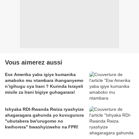
Vous aimerez aussi
Ese Amerika yaba igiye kumanika
amaboko mu ntambara ihanganyemo
n’igihugu cya Irani ? Kurinda Israyeli
misile za Irani bigiye guhagarara!
Ishyaka RDI-Rwanda Rwiza ryashyize
ahagaragara gahunda yo kuvugurura
"ubutabera bw'urugomo no
kwihorera" bwashyizweho na FPR!