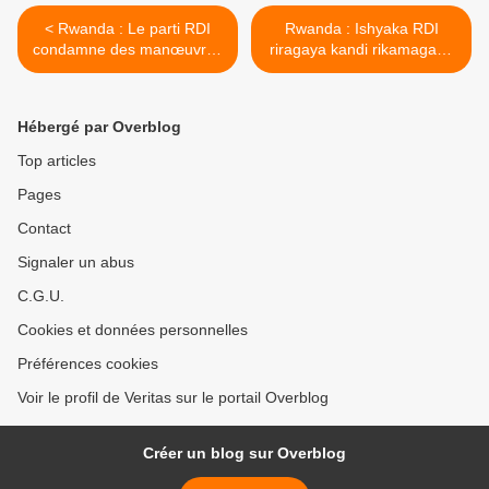
< Rwanda : Le parti RDI
Rwanda : Ishyaka RDI
condamne des manœuvres
riragaya kandi rikamagana
du régime de FPR-Kagame
ingeso mbi ya FPR-Kagame
contre toute opposition
yo kwambura
politique.
abanyarwanda
Hébergé par Overblog
uburenganzira bwo gukora
politiki mu gihugu cyabo. >
Top articles
Pages
Contact
Signaler un abus
C.G.U.
Cookies et données personnelles
Préférences cookies
Voir le profil de Veritas sur le portail Overblog
Créer un blog sur Overblog