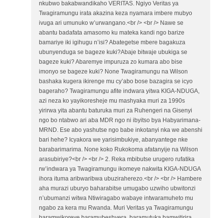
nkubwo bakabwandikaho VERITAS. Ngiyo Veritas ya
Twagiramungu irata akazina keza nyamara imbere mubyo
ivuga ari umunuko w’urwangano.<br /> <br /> Nawe se
abantu badafata amasomo ku mateka kandi ngo barize
bamariye iki igihugu n’isi? Abategetse mbere bagakuza
ubunyenduga se bageze kuki?Abaje bitwaje ubukiga se
bageze kuki? Abaremye impuruza zo kumara abo bise
imonyo se bageze kuki? None Twagiramungu na Wilson
bashaka kugera ikirenge mu cy’abo bose bazagira se icyo
bageraho? Twagiramungu afite indwara yitwa KIGA-NDUGA,
azi neza ko yayikoresheje mu mashyaka muri za 1990s
yirirwa yita abantu baturuka muri za Ruhengeri na Gisenyi
ngo bo ntabwo ari aba MDR ngo ni ibyitso bya Habyarimana-
MRND. Ese abo yashutse ngo babe inkotanyi nka we abenshi
bari hehe? Icyakora we yarisimbukiye, abanyantege nke
barabarimarima. None koko Rukokoma afatanyije na Wilson
arasubiriye?<br /> <br /> 2. Reka mbibutse urugero rufatika
rw’indwara ya Twagiramungu ikomeye nakwita KIGA-NDUGA
ihora ituma aribwaribwa ubuziraherezo.<br /> <br /> Hambere
aha murazi uburyo baharabitse umugabo uzwiho ubwitonzi
n’ubumanzi witwa Ntiwiragabo wabaye intwaramuheto mu
ngabo za kera mu Rwanda. Muri Veritas ya Twagiramungu
baramwikoreye baramubeshyera, baramutuka bamwitirira