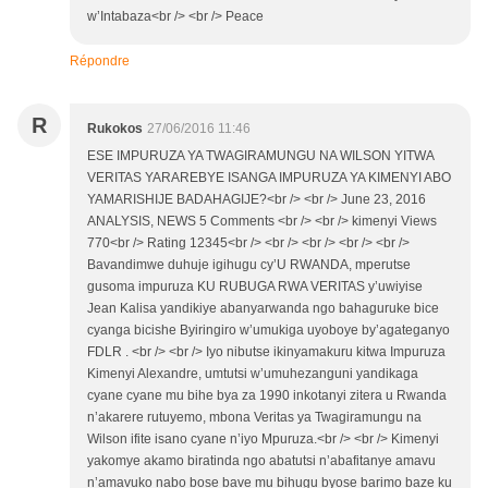
w’Intabaza<br /> <br /> Peace
Répondre
R
Rukokos
27/06/2016 11:46
ESE IMPURUZA YA TWAGIRAMUNGU NA WILSON YITWA
VERITAS YARAREBYE ISANGA IMPURUZA YA KIMENYI ABO
YAMARISHIJE BADAHAGIJE?<br /> <br /> June 23, 2016
ANALYSIS, NEWS 5 Comments <br /> <br /> kimenyi Views
770<br /> Rating 12345<br /> <br /> <br /> <br /> <br />
Bavandimwe duhuje igihugu cy’U RWANDA, mperutse
gusoma impuruza KU RUBUGA RWA VERITAS y’uwiyise
Jean Kalisa yandikiye abanyarwanda ngo bahaguruke bice
cyanga bicishe Byiringiro w’umukiga uyoboye by’agateganyo
FDLR . <br /> <br /> Iyo nibutse ikinyamakuru kitwa Impuruza
Kimenyi Alexandre, umtutsi w’umuhezanguni yandikaga
cyane cyane mu bihe bya za 1990 inkotanyi zitera u Rwanda
n’akarere rutuyemo, mbona Veritas ya Twagiramungu na
Wilson ifite isano cyane n’iyo Mpuruza.<br /> <br /> Kimenyi
yakomye akamo biratinda ngo abatutsi n’abafitanye amavu
n’amavuko nabo bose bave mu bihugu byose barimo baze ku