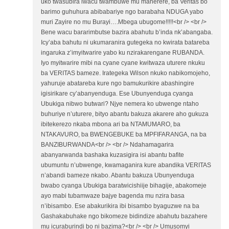
uko twasubira iwacu twambuwe mu maherere, ba Veritas bo
barimo guhuhura abibabariye ngo barabaha NDUGA yabo
muri Zayire no mu Burayi….Mbega ubugome!!!!!<br /> <br />
Bene wacu bararimbutse bazira abahutu b’inda nk’abangaba.
Icy’aba bahutu ni ukumaranira gutegeka no kwirata batareba
ingaruka z’imyitwarire yabo ku nzirakarengane RUBANDA.
Iyo myitwarire mibi na cyane cyane kwitwaza uturere nkuku
ba VERITAS bameze. Irategeka Wilson nkuko nabikomojeho,
yahuruje abatareba kure ngo bamukurikire abashingire
igisirikare cy’abanyenduga. Ese Ubunyenduga cyanga
Ubukiga nibwo butwari? Njye nemera ko ubwenge ntaho
buhuriye n’uturere, bityo abantu bakuza akarere aho gukuza
ibitekerezo nkaba mbona ari ba NTAMUMARO, ba
NTAKAVURO, ba BWENGEBUKE ba MPFIFARANGA, na ba
BANZIBURWANDA<br /> <br /> Ndahamagarira
abanyarwanda bashaka kuzasigira isi abantu bafite
ubumuntu n’ubwenge, kwamaganira kure abandika VERITAS
n’abandi bameze nkabo. Abantu bakuza Ubunyenduga
bwabo cyanga Ubukiga baratwicishiije bihagije, abakomeje
ayo mabi tubamwaze bajye bagenda mu nzira basa
n’ibisambo. Ese abakurikira ibi bisambo byaguzwe na ba
Gashakabuhake ngo bikomeze bidindize abahutu bazahere
mu icuraburindi bo ni bazima?<br /> <br /> Umusomyi