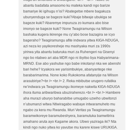
abantu badafata amasomo ku mateka kandi ngo barize
bamariye iki igihugu n’isi? Abategetse mbere bagakuza
ubunyenduga se bageze kuki?Abaje bitwaje ubukiga se
bageze kuki? Abaremye impuruza zo kumara abo bise
imonyo se bageze kuki? None Twagiramungu na Wilson
bashaka kugera ikirenge mu cy’abo bose bazagira se icyo
bageraho? Twagiramungu afite indwara yitwa KIGA-NDUGA,
azi neza ko yayikoresheje mu mashyaka muri za 1990s
yirirwa yita abantu baturuka muri za Ruhengeri na Gisenyi
ngo bo ntabwo ari aba MDR ngo ni ibyitso bya Habyarimana-
MRND. Ese abo yashutse ngo babe inkotanyi nka we abenshi
bari hehe? Icyakora we yarisimbukiye, abanyantege nke
barabarimarima. None koko Rukokoma afatanyije na Wilson
arasubiriye?<br /> <br /> 2. Reka mbibutse urugero rufatika
rw’indwara ya Twagiramungu ikomeye nakwita KIGA-NDUGA
ihora ituma aribwaribwa ubuziraherezo.<br /> <br /> Hambere
aha murazi uburyo baharabitse umugabo uzwiho ubwitonzi
n’ubumanzi witwa Ntiwiragabo wabaye intwaramuheto mu
ngabo za kera mu Rwanda. Muri Veritas ya Twagiramungu
baramwikoreye baramubeshyera, baramutuka bamwitirira
amahano aruta ayo Kagame akora. Ubwo yaziraga iki? Nta
kindi ngo nuko yitwa ko yavutse mu karere kiswe URUKIGA.