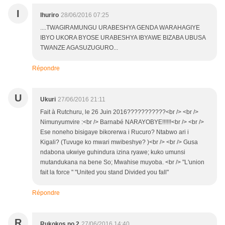
I
Ihuriro
28/06/2016 07:25
....TWAGIRAMUNGU URABESHYA GENDA WARAHAGIYE
IBYO UKORA BYOSE URABESHYA IBYAWE BIZABA UBUSA
TWANZE AGASUZUGURO...
Répondre
U
Ukuri
27/06/2016 21:11
Fait à Rutchuru, le 26 Juin 2016???????????<br /> <br />
Nimunyumvire :<br /> Barnabé NARAYOBYE!!!!!!<br /> <br />
Ese noneho bisigaye bikorerwa i Rucuro? Ntabwo ari i
Kigali? (Tuvuge ko mwari mwibeshye? )<br /> <br /> Gusa
ndabona ukwiye guhindura izina ryawe; kuko umunsi
mutandukana na bene So; Mwahise muyoba. <br /> "L'union
fait la force " "United you stand Divided you fall"
Répondre
R
Rukokos no 2
27/06/2016 14:40