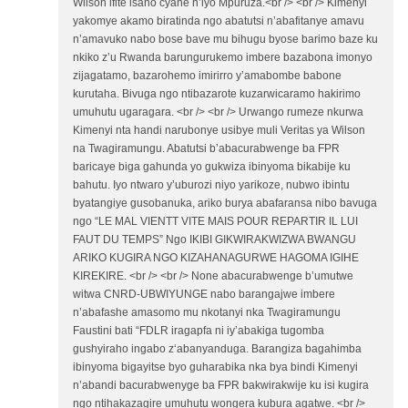
Wilson ifite isano cyane n’iyo Mpuruza.<br /> <br /> Kimenyi
yakomye akamo biratinda ngo abatutsi n’abafitanye amavu
n’amavuko nabo bose bave mu bihugu byose barimo baze ku
nkiko z’u Rwanda barungurukemo imbere bazabona imonyo
zijagatamo, bazarohemo imirirro y’amabombe babone
kurutaha. Bivuga ngo ntibazarote kuzarwicaramo hakirimo
umuhutu ugaragara. <br /> <br /> Urwango rumeze nkurwa
Kimenyi nta handi narubonye usibye muli Veritas ya Wilson
na Twagiramungu. Abatutsi b’abacurabwenge ba FPR
baricaye biga gahunda yo gukwiza ibinyoma bikabije ku
bahutu. Iyo ntwaro y’uburozi niyo yarikoze, nubwo ibintu
byatangiye gusobanuka, ariko burya abafaransa nibo bavuga
ngo “LE MAL VIENTT VITE MAIS POUR REPARTIR IL LUI
FAUT DU TEMPS” Ngo IKIBI GIKWIRAKWIZWA BWANGU
ARIKO KUGIRA NGO KIZAHANAGURWE HAGOMA IGIHE
KIREKIRE. <br /> <br /> None abacurabwenge b’umutwe
witwa CNRD-UBWIYUNGE nabo barangajwe imbere
n’abafashe amasomo mu nkotanyi nka Twagiramungu
Faustini bati “FDLR iragapfa ni iy’abakiga tugomba
gushyiraho ingabo z‘abanyanduga. Barangiza bagahimba
ibinyoma bigayitse byo guharabika nka bya bindi Kimenyi
n’abandi bacurabwenyge ba FPR bakwirakwije ku isi kugira
ngo ntihakazagire umuhutu wongera kubura agatwe. <br />