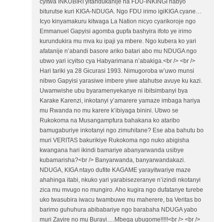
cyitwa INKUBIRI yitandukanije na FDU-INKINGI nabyo
biturutse kuri KIGA-NDUGA. Ngo FDU irimo igiKIGA cyane…
Icyo kinyamakuru kitwaga La Nation nicyo cyarikoroje ngo
Emmanuel Gapyisi agomba gupfa bashyira ifoto ye irimo
kurundukira mu mva ku ipaji ya mbere. Ngo kubera ko yari
afatanije n’abandi basore ariko batari abo mu NDUGA ngo
ubwo yari icyitso cya Habyarimana n’abakiga.<br /> <br />
Hari tariki ya 28 Gicurasi 1993. Nimugoroba w’uwo munsi
nibwo Gapyisi yarasiwe imbere yiwe atahutse avuye ku kazi.
Uwamwishe ubu byaramenyekanye ni ibitsimbanyi bya
Karake Karenzi, inkotanyi y’amarere yamaze imbaga hariya
mu Rwanda no mu karere k’ibiyaga binini. Ubwo se
Rukokoma na Musangampfura bahakana ko ataribo
bamugaburiye inkotanyi ngo zimuhitane? Ese aba bahutu bo
muri VERITAS bakurikiye Rukokoma ngo nuko abigisha
kwangana hari ikindi bamariye abanyarwanda usibye
kubamarisha?<br /> Banyarwanda, banyarwandakazi.
NDUGA, KIGA ntayo dufite KAGAME yarayitwariye maze
ahahinga itabi, nkuko yari yarabisezeranye n’izindi nkotanyi
zica mu mvugo no mungiro. Aho kugira ngo dufatanye turebe
uko twasubira iwacu twambuwe mu maherere, ba Veritas bo
barimo guhuhura abibabariye ngo barabaha NDUGA yabo
muri Zayire no mu Burayi….Mbega ubugome!!!!!<br /> <br />