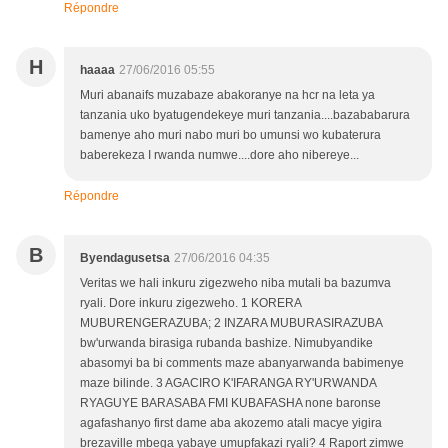
Répondre
H
haaaa
27/06/2016 05:55
Muri abanaifs muzabaze abakoranye na hcr na leta ya
tanzania uko byatugendekeye muri tanzania....bazababarura
bamenye aho muri nabo muri bo umunsi wo kubaterura
baberekeza I rwanda numwe....dore aho nibereye...
Répondre
B
Byendagusetsa
27/06/2016 04:35
Veritas we hali inkuru zigezweho niba mutali ba bazumva
ryali. Dore inkuru zigezweho. 1 KORERA
MUBURENGERAZUBA; 2 INZARA MUBURASIRAZUBA
bw'urwanda birasiga rubanda bashize. Nimubyandike
abasomyi ba bi comments maze abanyarwanda babimenye
maze bilinde. 3 AGACIRO K'IFARANGA RY'URWANDA
RYAGUYE BARASABA FMI KUBAFASHA none baronse
agafashanyo first dame aba akozemo atali macye yigira
brezaville mbega yabaye umupfakazi ryali? 4 Raport zimwe