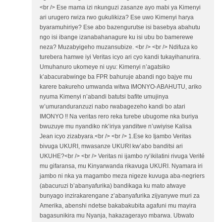
<br /> Ese mama izi nkunguzi zasanze ayo mabi ya Kimenyi
ari urugero rwiza rwo gukulikiza? Ese uwo Kimenyi harya
byaramuhiriye? Ese abo bazengurutse isi basebya abahutu
ngo isi ibange izanabahanagure ku isi ubu bo bamerewe
neza? Muzabyigeho muzansubize. <br /> <br /> Ndifuza ko
turebera hamwe iyi Veritas icyo ari cyo kandi tukayihanurira.
Umuhanuro ukomeye ni uyu: Kimenyi n’agatsiko
k’abacurabwinge ba FPR bahuruje abandi ngo bajye mu
karere bakureho umwanda witwa IMONYO-ABAHUTU, ariko
nyuma Kimenyi n’abandi batutsi bafite umujinya
w’umuranduranzuzi nabo rwabagezeho kandi bo atari
IMONYO !! Na veritas rero reka turebe ubugome nka buriya
bwuzuye mu nyandiko nk’iriya yanditwe n’uwiyise Kalisa
Jean icyo zizabyara.<br /> <br /> 1.Ese ko Ijambo Veritas
bivuga UKURI, mwasanze UKURI kw’abo banditsi ari
UKUHE?<br /> <br /> Veritas ni ijambo ry’ikilatini rivuga Verité
mu gifaransa, mu Kinyarwanda rikavuga UKURI. Nyamara iri
jambo ni nka ya magambo meza nigeze kuvuga aba-negriers
(abacuruzi b’abanyafurika) bandikaga ku mato atwaye
bunyago inzirakarengane z’abanyafurika zijyanywe muri za
Amerika, abenshi ndetse bakabakubita agafuni mu mayira
bagasunikira mu Nyanja, hakazagerayo mbarwa. Ubwato