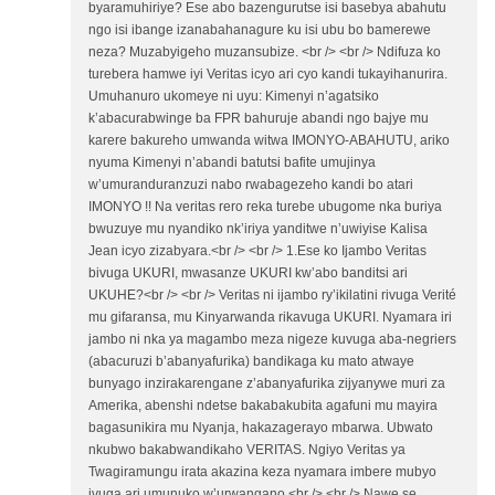
byaramuhiriye? Ese abo bazengurutse isi basebya abahutu
ngo isi ibange izanabahanagure ku isi ubu bo bamerewe
neza? Muzabyigeho muzansubize. <br /> <br /> Ndifuza ko
turebera hamwe iyi Veritas icyo ari cyo kandi tukayihanurira.
Umuhanuro ukomeye ni uyu: Kimenyi n’agatsiko
k’abacurabwinge ba FPR bahuruje abandi ngo bajye mu
karere bakureho umwanda witwa IMONYO-ABAHUTU, ariko
nyuma Kimenyi n’abandi batutsi bafite umujinya
w’umuranduranzuzi nabo rwabagezeho kandi bo atari
IMONYO !! Na veritas rero reka turebe ubugome nka buriya
bwuzuye mu nyandiko nk’iriya yanditwe n’uwiyise Kalisa
Jean icyo zizabyara.<br /> <br /> 1.Ese ko Ijambo Veritas
bivuga UKURI, mwasanze UKURI kw’abo banditsi ari
UKUHE?<br /> <br /> Veritas ni ijambo ry’ikilatini rivuga Verité
mu gifaransa, mu Kinyarwanda rikavuga UKURI. Nyamara iri
jambo ni nka ya magambo meza nigeze kuvuga aba-negriers
(abacuruzi b’abanyafurika) bandikaga ku mato atwaye
bunyago inzirakarengane z’abanyafurika zijyanywe muri za
Amerika, abenshi ndetse bakabakubita agafuni mu mayira
bagasunikira mu Nyanja, hakazagerayo mbarwa. Ubwato
nkubwo bakabwandikaho VERITAS. Ngiyo Veritas ya
Twagiramungu irata akazina keza nyamara imbere mubyo
ivuga ari umunuko w’urwangano.<br /> <br /> Nawe se