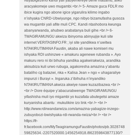
Ntiyabigezeho kandi yali yabyemereye bene madamu, aliko
aracyakomeje uwo mugambi.<br /> 5- Amaze guca FDLR mo
ibice kugira ngo abone igice yigarulira kilimo ingabo
n’ishyaka CNRD-Ubwiyunge, ngo nibyo bizamufasha gusoza
wa mugambi yali afite muli CPC. Kandi ntashobora kwunga
abanyarwanda, ahubwo arabatanya buli gihe.<br /> 6-
TWAGIRAMUNGU akwiza ibinyoma abinyujije kuli site
internet VERITASINFO.FR ; iyi site yandikwa n’uwitwa
NTAKIRUTIMANA Faustin, akaba ali nawe komiseri mu
ishyaka RDI ushinzwe « amakuru agenewe rubanda ». Ayo
makuru rero ni ibi bihuha yandika agakwirakwiza, arandika
akisubiza kuli urwo rubuga, agakoresha amazina y’abantu
bataliho cg batazwi, nka « Kalisa Jean » ngo « uhagaraliye
impunzi i Burayi ». Ingaruka z’ibihuha n’inyandiko
NTAKIRUTIMANA akwiza akwiye nawe kuzazibazwa.<br />
<br /> Dore équipe y’abacurabwenge TWAGIRAMUNGU
yifashisha muli iyo migambi yo kuzafata ubutegetsi amaze
kuryanisha abantu : mukulikire izo link.<br /> <br />
http://www.rdirwandarwiza.com/amazina-yabagize-inzego-
zubuyobozi-bwishyaka-rdi-rwanda-rwiza/<br /> <br />
https://fr-
fr.facebook.com/MyTwagiramunguFaustin/photos/pb.3028748
59825634.-2207520000.1456254918./862359843877130/?