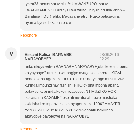
type=3&theater<br /> <br /> UMWANZURO :<br /> -
TWAGIRAMUNGU aracyali wa wundi, ntiyahindutse.<br /> -
Barahiga FDLR, aliko Magayane ati : «Ntako batazagira,
nyuma byose bizaba zéro ».
Répondre
V
Vincent Kalisa: BARNABE
28/06/2016
NARAYOBYE?
12:29
ariko nkuyu witwa BARNABE NARAYABYE,ubu koko ntabona
ko yayobye? umuntu watangiye avuga ko akorera I KIGALI
none akaba ageze za RUTCHURU? harya ngo mushinzwe
kurinda impunzi mwifashishije HCR? sha mbona abantu
bakwiye kubirinda kuko mwayobye: NTIMUZI KO HCR
ikorana na KAGAME? ese ntimwaba ahubwo mushaka
kwicisha izo mpunzi nkuko byagenze za 1996? AMAYERI
YANYU AGOMBA KUMENYEKANA abantu bakirinda
abayobye bayobowe na NARAYOBYE
Répondre