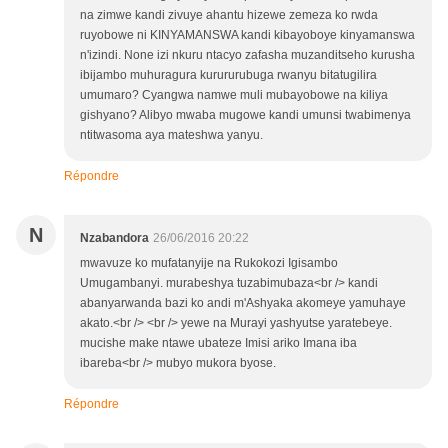
na zimwe kandi zivuye ahantu hizewe zemeza ko rwda
ruyobowe ni KINYAMANSWA kandi kibayoboye kinyamanswa
n'izindi. None izi nkuru ntacyo zafasha muzanditseho kurusha
ibijambo muhuragura kurururubuga rwanyu bitatugilira
umumaro? Cyangwa namwe muli mubayobowe na kiliya
gishyano? Alibyo mwaba mugowe kandi umunsi twabimenya
ntitwasoma aya mateshwa yanyu.
Répondre
N
Nzabandora
26/06/2016 20:22
mwavuze ko mufatanyije na Rukokozi Igisambo
Umugambanyi. murabeshya tuzabimubaza<br /> kandi
abanyarwanda bazi ko andi m'Ashyaka akomeye yamuhaye
akato.<br /> <br /> yewe na Murayi yashyutse yaratebeye.
mucishe make ntawe ubateze Imisi ariko Imana iba
ibareba<br /> mubyo mukora byose.
Répondre