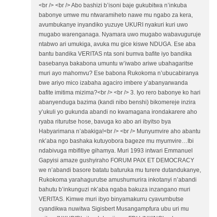
<br /> <br /> Abo bashizi b’isoni baje gukubitwa n’inkuba
babonye umwe mu ntwaramiheto nawe mu ngabo za kera,
avumbukanye inyandiko yuzuye UKURI nyakuri kuri uwo
mugabo warenganaga. Nyamara uwo mugabo wabavuguruje
ntabwo ari umukiga, avuka mu gice kiswe NDUGA. Ese aba
bantu bandika VERITAS nta soni bumva bafite iyo bandika
basebanya bakabona umuntu w’iwabo ariwe ubahagaritse
muri ayo mahomvu? Ese babona Rukokoma n’ubucabiranya
bwe ariyo mico izabaha agaciro imbere y’abanyarwanda
bafite imitima mizima?<br /> <br /> 3. Iyo rero babonye ko hari
abanyenduga bazima (kandi nibo benshi) bikomereje inzira
y’ukuli yo gukunda abandi no kwamagana irondakarere aho
ryaba riturutse hose, bavuga ko abo ari ibyitso bya
Habyarimana n’abakiga!<br /> <br /> Munyumvire aho abantu
nk’aba ngo bashaka kutuyobora bageze mu myumvire…Ibi
ndabivuga mbifitiye gihamya. Muri 1993 intwari Emmanuel
Gapyisi amaze gushyiraho FORUM PAIX ET DEMOCRACY
we n’abandi basore batatu baturuka mu turere dutandukanye,
Rukokoma yarahagurutse amushumurira inkotanyi n’abandi
bahutu b’inkunguzi nk’aba ngaba bakuza inzangano muri
VERITAS. Kimwe muri ibyo binyamakurru cyavumbutse
cyandikwa nuwitwa Sigisbert Musangampfura ubu uri mu