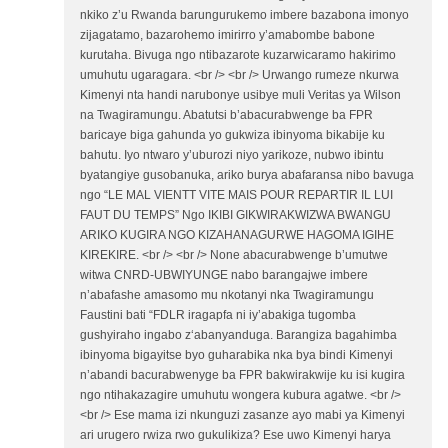
nkiko z’u Rwanda barungurukemo imbere bazabona imonyo
zijagatamo, bazarohemo imirirro y’amabombe babone
kurutaha. Bivuga ngo ntibazarote kuzarwicaramo hakirimo
umuhutu ugaragara. <br /> <br /> Urwango rumeze nkurwa
Kimenyi nta handi narubonye usibye muli Veritas ya Wilson
na Twagiramungu. Abatutsi b’abacurabwenge ba FPR
baricaye biga gahunda yo gukwiza ibinyoma bikabije ku
bahutu. Iyo ntwaro y’uburozi niyo yarikoze, nubwo ibintu
byatangiye gusobanuka, ariko burya abafaransa nibo bavuga
ngo “LE MAL VIENTT VITE MAIS POUR REPARTIR IL LUI
FAUT DU TEMPS” Ngo IKIBI GIKWIRAKWIZWA BWANGU
ARIKO KUGIRA NGO KIZAHANAGURWE HAGOMA IGIHE
KIREKIRE. <br /> <br /> None abacurabwenge b’umutwe
witwa CNRD-UBWIYUNGE nabo barangajwe imbere
n’abafashe amasomo mu nkotanyi nka Twagiramungu
Faustini bati “FDLR iragapfa ni iy’abakiga tugomba
gushyiraho ingabo z‘abanyanduga. Barangiza bagahimba
ibinyoma bigayitse byo guharabika nka bya bindi Kimenyi
n’abandi bacurabwenyge ba FPR bakwirakwije ku isi kugira
ngo ntihakazagire umuhutu wongera kubura agatwe. <br />
<br /> Ese mama izi nkunguzi zasanze ayo mabi ya Kimenyi
ari urugero rwiza rwo gukulikiza? Ese uwo Kimenyi harya