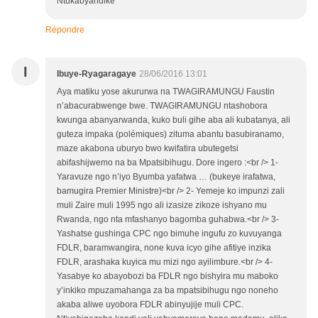
Ntukabyandike
Répondre
I
Ibuye-Ryagaragaye
28/06/2016 13:01
Aya matiku yose akururwa na TWAGIRAMUNGU Faustin
n’abacurabwenge bwe. TWAGIRAMUNGU ntashobora
kwunga abanyarwanda, kuko buli gihe aba ali kubatanya, ali
guteza impaka (polémiques) zituma abantu basubiranamo,
maze akabona uburyo bwo kwifatira ubutegetsi
abifashijwemo na ba Mpatsibihugu. Dore ingero :<br /> 1-
Yaravuze ngo n’iyo Byumba yafatwa … (bukeye irafatwa,
bamugira Premier Ministre)<br /> 2- Yemeje ko impunzi zali
muli Zaire muli 1995 ngo ali izasize zikoze ishyano mu
Rwanda, ngo nta mfashanyo bagomba guhabwa.<br /> 3-
Yashatse gushinga CPC ngo bimuhe ingufu zo kuvuyanga
FDLR, baramwangira, none kuva icyo gihe afitiye inzika
FDLR, arashaka kuyica mu mizi ngo ayilimbure.<br /> 4-
Yasabye ko abayobozi ba FDLR ngo bishyira mu maboko
y’inkiko mpuzamahanga za ba mpatsibihugu ngo noneho
akaba aliwe uyobora FDLR abinyujije muli CPC.