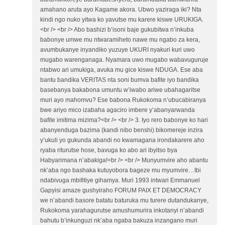
amahano aruta ayo Kagame akora. Ubwo yaziraga iki? Nta
kindi ngo nuko yitwa ko yavutse mu karere kiswe URUKIGA.
<br /> <br /> Abo bashizi b’isoni baje gukubitwa n’inkuba
babonye umwe mu ntwaramiheto nawe mu ngabo za kera,
avumbukanye inyandiko yuzuye UKURI nyakuri kuri uwo
mugabo warenganaga. Nyamara uwo mugabo wabavuguruje
ntabwo ari umukiga, avuka mu gice kiswe NDUGA. Ese aba
bantu bandika VERITAS nta soni bumva bafite iyo bandika
basebanya bakabona umuntu w’iwabo ariwe ubahagaritse
muri ayo mahomvu? Ese babona Rukokoma n’ubucabiranya
bwe ariyo mico izabaha agaciro imbere y’abanyarwanda
bafite imitima mizima?<br /> <br /> 3. Iyo rero babonye ko hari
abanyenduga bazima (kandi nibo benshi) bikomereje inzira
y’ukuli yo gukunda abandi no kwamagana irondakarere aho
ryaba riturutse hose, bavuga ko abo ari ibyitso bya
Habyarimana n’abakiga!<br /> <br /> Munyumvire aho abantu
nk’aba ngo bashaka kutuyobora bageze mu myumvire…Ibi
ndabivuga mbifitiye gihamya. Muri 1993 intwari Emmanuel
Gapyisi amaze gushyiraho FORUM PAIX ET DEMOCRACY
we n’abandi basore batatu baturuka mu turere dutandukanye,
Rukokoma yarahagurutse amushumurira inkotanyi n’abandi
bahutu b’inkunguzi nk’aba ngaba bakuza inzangano muri