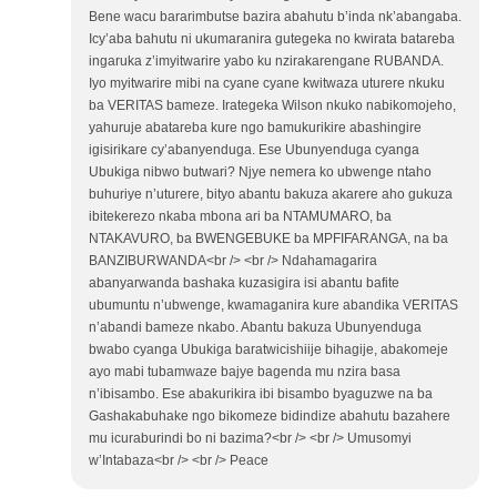
Bene wacu bararimbutse bazira abahutu b’inda nk’abangaba.
Icy’aba bahutu ni ukumaranira gutegeka no kwirata batareba
ingaruka z’imyitwarire yabo ku nzirakarengane RUBANDA.
Iyo myitwarire mibi na cyane cyane kwitwaza uturere nkuku
ba VERITAS bameze. Irategeka Wilson nkuko nabikomojeho,
yahuruje abatareba kure ngo bamukurikire abashingire
igisirikare cy’abanyenduga. Ese Ubunyenduga cyanga
Ubukiga nibwo butwari? Njye nemera ko ubwenge ntaho
buhuriye n’uturere, bityo abantu bakuza akarere aho gukuza
ibitekerezo nkaba mbona ari ba NTAMUMARO, ba
NTAKAVURO, ba BWENGEBUKE ba MPFIFARANGA, na ba
BANZIBURWANDA<br /> <br /> Ndahamagarira
abanyarwanda bashaka kuzasigira isi abantu bafite
ubumuntu n’ubwenge, kwamaganira kure abandika VERITAS
n’abandi bameze nkabo. Abantu bakuza Ubunyenduga
bwabo cyanga Ubukiga baratwicishiije bihagije, abakomeje
ayo mabi tubamwaze bajye bagenda mu nzira basa
n’ibisambo. Ese abakurikira ibi bisambo byaguzwe na ba
Gashakabuhake ngo bikomeze bidindize abahutu bazahere
mu icuraburindi bo ni bazima?<br /> <br /> Umusomyi
w’Intabaza<br /> <br /> Peace