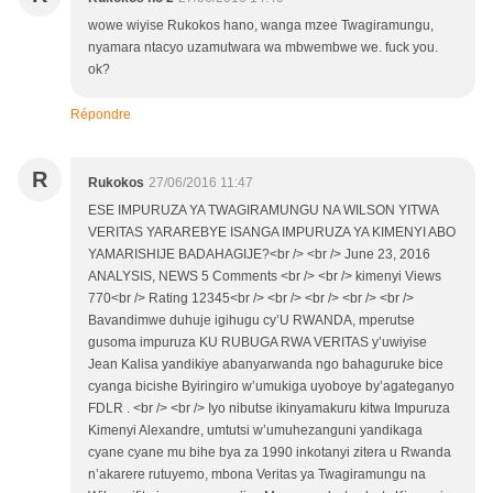
wowe wiyise Rukokos hano, wanga mzee Twagiramungu,
nyamara ntacyo uzamutwara wa mbwembwe we. fuck you.
ok?
Répondre
R
Rukokos
27/06/2016 11:47
ESE IMPURUZA YA TWAGIRAMUNGU NA WILSON YITWA
VERITAS YARAREBYE ISANGA IMPURUZA YA KIMENYI ABO
YAMARISHIJE BADAHAGIJE?<br /> <br /> June 23, 2016
ANALYSIS, NEWS 5 Comments <br /> <br /> kimenyi Views
770<br /> Rating 12345<br /> <br /> <br /> <br /> <br />
Bavandimwe duhuje igihugu cy’U RWANDA, mperutse
gusoma impuruza KU RUBUGA RWA VERITAS y’uwiyise
Jean Kalisa yandikiye abanyarwanda ngo bahaguruke bice
cyanga bicishe Byiringiro w’umukiga uyoboye by’agateganyo
FDLR . <br /> <br /> Iyo nibutse ikinyamakuru kitwa Impuruza
Kimenyi Alexandre, umtutsi w’umuhezanguni yandikaga
cyane cyane mu bihe bya za 1990 inkotanyi zitera u Rwanda
n’akarere rutuyemo, mbona Veritas ya Twagiramungu na