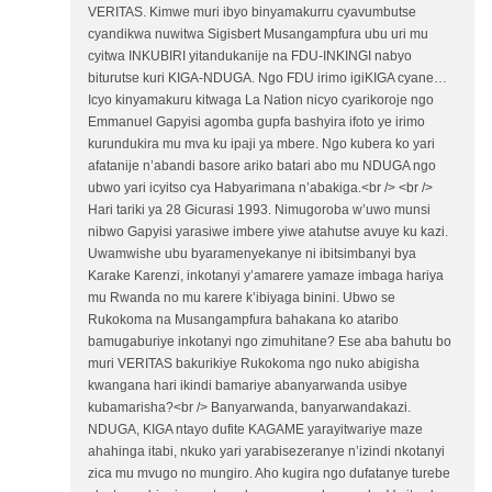
VERITAS. Kimwe muri ibyo binyamakurru cyavumbutse
cyandikwa nuwitwa Sigisbert Musangampfura ubu uri mu
cyitwa INKUBIRI yitandukanije na FDU-INKINGI nabyo
biturutse kuri KIGA-NDUGA. Ngo FDU irimo igiKIGA cyane…
Icyo kinyamakuru kitwaga La Nation nicyo cyarikoroje ngo
Emmanuel Gapyisi agomba gupfa bashyira ifoto ye irimo
kurundukira mu mva ku ipaji ya mbere. Ngo kubera ko yari
afatanije n’abandi basore ariko batari abo mu NDUGA ngo
ubwo yari icyitso cya Habyarimana n’abakiga.<br /> <br />
Hari tariki ya 28 Gicurasi 1993. Nimugoroba w’uwo munsi
nibwo Gapyisi yarasiwe imbere yiwe atahutse avuye ku kazi.
Uwamwishe ubu byaramenyekanye ni ibitsimbanyi bya
Karake Karenzi, inkotanyi y’amarere yamaze imbaga hariya
mu Rwanda no mu karere k’ibiyaga binini. Ubwo se
Rukokoma na Musangampfura bahakana ko ataribo
bamugaburiye inkotanyi ngo zimuhitane? Ese aba bahutu bo
muri VERITAS bakurikiye Rukokoma ngo nuko abigisha
kwangana hari ikindi bamariye abanyarwanda usibye
kubamarisha?<br /> Banyarwanda, banyarwandakazi.
NDUGA, KIGA ntayo dufite KAGAME yarayitwariye maze
ahahinga itabi, nkuko yari yarabisezeranye n’izindi nkotanyi
zica mu mvugo no mungiro. Aho kugira ngo dufatanye turebe