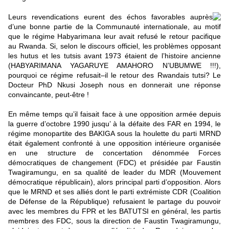
Leurs revendications eurent des échos favorables auprès
d’une bonne partie de la Communauté internationale, au motif
que le régime Habyarimana leur avait refusé le retour pacifique
au Rwanda. Si, selon le discours officiel, les problèmes opposant
les hutus et les tutsis avant 1973 étaient de l’histoire ancienne
(HABYARIMANA YAGARUYE AMAHORO N’UBUMWE !!!),
pourquoi ce régime refusait–il le retour des Rwandais tutsi? Le
Docteur PhD Nkusi Joseph nous en donnerait une réponse
convaincante, peut-être !
En même temps qu’il faisait face à une opposition armée depuis
la guerre d’octobre 1990 jusqu’ à la défaite des FAR en 1994, le
régime monopartite des BAKIGA sous la houlette du parti MRND
était également confronté à une opposition intérieure organisée
en une structure de concertation dénommée Forces
démocratiques de changement (FDC) et présidée par Faustin
Twagiramungu, en sa qualité de leader du MDR (Mouvement
démocratique républicain), alors principal parti d’opposition. Alors
que le MRND et ses alliés dont le parti extrémiste CDR (Coalition
de Défense de la République) refusaient le partage du pouvoir
avec les membres du FPR et les BATUTSI en général, les partis
membres des FDC, sous la direction de Faustin Twagiramungu,