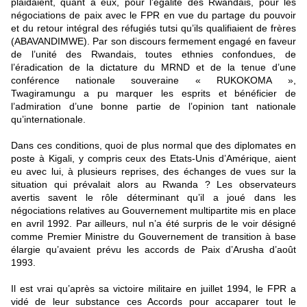
plaidaient, quant à eux, pour l’égalité des Rwandais, pour les
négociations de paix avec le FPR en vue du partage du pouvoir
et du retour intégral des réfugiés tutsi qu’ils qualifiaient de frères
(ABAVANDIMWE). Par son discours fermement engagé en faveur
de l’unité des Rwandais, toutes ethnies confondues, de
l’éradication de la dictature du MRND et de la tenue d’une
conférence nationale souveraine « RUKOKOMA »,
Twagiramungu a pu marquer les esprits et bénéficier de
l’admiration d’une bonne partie de l’opinion tant nationale
qu’internationale.
Dans ces conditions, quoi de plus normal que des diplomates en
poste à Kigali, y compris ceux des Etats-Unis d’Amérique, aient
eu avec lui, à plusieurs reprises, des échanges de vues sur la
situation qui prévalait alors au Rwanda ? Les observateurs
avertis savent le rôle déterminant qu’il a joué dans les
négociations relatives au Gouvernement multipartite mis en place
en avril 1992. Par ailleurs, nul n’a été surpris de le voir désigné
comme Premier Ministre du Gouvernement de transition à base
élargie qu’avaient prévu les accords de Paix d’Arusha d’août
1993.
Il est vrai qu’après sa victoire militaire en juillet 1994, le FPR a
vidé de leur substance ces Accords pour accaparer tout le