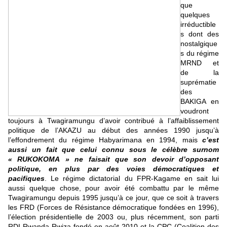
que
quelques
irréductible
s dont des
nostalgique
s du régime
MRND et
de la
suprématie
des
BAKIGA en
voudront
toujours à Twagiramungu d’avoir contribué à l’affaiblissement
politique de l’AKAZU au début des années 1990 jusqu’à
l’effondrement du régime Habyarimana en 1994, mais
c’est
aussi un fait que celui connu sous le célèbre surnom
« RUKOKOMA » ne faisait que son devoir d’opposant
politique, en plus par des voies démocratiques et
pacifiques
. Le régime dictatorial du FPR-Kagame en sait lui
aussi quelque chose, pour avoir été combattu par le même
Twagiramungu depuis 1995 jusqu’à ce jour, que ce soit à travers
les FRD (Forces de Résistance démocratique fondées en 1996),
l’élection présidentielle de 2003 ou, plus récemment, son parti
RDI-Rwanda Rwiza fondé en août 2010 et la CPC (Coalition des