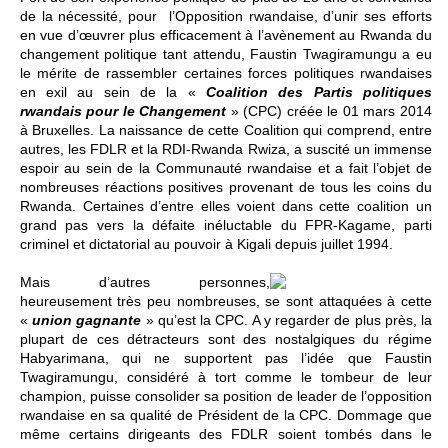
de la nécessité, pour l’Opposition rwandaise, d’unir ses efforts
en vue d’œuvrer plus efficacement à l’avènement au Rwanda du
changement politique tant attendu, Faustin Twagiramungu a eu
le mérite de rassembler certaines forces politiques rwandaises
en exil au sein de la «
Coalition des Partis politiques
rwandais pour le Changement
» (CPC) créée le 01 mars 2014
à Bruxelles. La naissance de cette Coalition qui comprend, entre
autres, les FDLR et la RDI-Rwanda Rwiza, a suscité un immense
espoir au sein de la Communauté rwandaise et a fait l’objet de
nombreuses réactions positives provenant de tous les coins du
Rwanda. Certaines d’entre elles voient dans cette coalition un
grand pas vers la défaite inéluctable du FPR-Kagame, parti
criminel et dictatorial au pouvoir à Kigali depuis juillet 1994.
Mais d’autres personnes,
heureusement très peu nombreuses, se sont attaquées à cette
«
union gagnante
» qu’est la CPC. A y regarder de plus près, la
plupart de ces détracteurs sont des nostalgiques du régime
Habyarimana, qui ne supportent pas l’idée que Faustin
Twagiramungu, considéré à tort comme le tombeur de leur
champion, puisse consolider sa position de leader de l’opposition
rwandaise en sa qualité de Président de la CPC. Dommage que
même certains dirigeants des FDLR soient tombés dans le