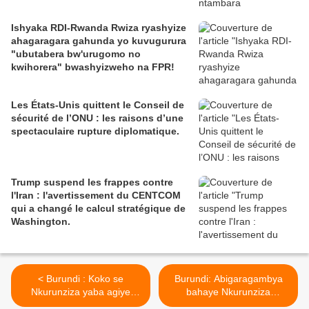
Ishyaka RDI-Rwanda Rwiza ryashyize
ahagaragara gahunda yo kuvugurura
"ubutabera bw'urugomo no
kwihorera" bwashyizweho na FPR!
Les États-Unis quittent le Conseil de
sécurité de l’ONU : les raisons d’une
spectaculaire rupture diplomatique.
Trump suspend les frappes contre
l'Iran : l'avertissement du CENTCOM
qui a changé le calcul stratégique de
Washington.
< Burundi : Koko se
Burundi: Abigaragambya
Nkurunziza yaba agiye
bahaye Nkurunziza
kwisubiraho ?
amasaha 48 yo kwisubiraho