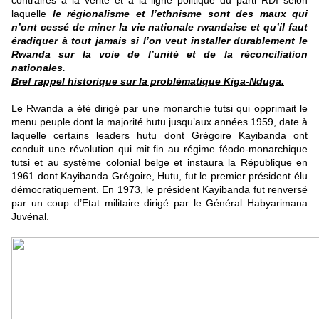
contraires à la vérité et à la ligne politique du parti RDI selon
laquelle
le régionalisme et l’ethnisme sont des maux qui
n’ont cessé de miner la vie nationale rwandaise et qu’il faut
éradiquer à tout jamais si l’on veut installer durablement le
Rwanda sur la voie de l’unité et de la réconciliation
nationales.
Bref rappel historique sur la problématique Kiga-Nduga.
Le Rwanda a été dirigé par une monarchie tutsi qui opprimait le
menu peuple dont la majorité hutu jusqu’aux années 1959, date à
laquelle certains leaders hutu dont Grégoire Kayibanda ont
conduit une révolution qui mit fin au régime féodo-monarchique
tutsi et au système colonial belge et instaura la République en
1961 dont Kayibanda Grégoire, Hutu, fut le premier président élu
démocratiquement. En 1973, le président Kayibanda fut renversé
par un coup d’Etat militaire dirigé par le Général Habyarimana
Juvénal.