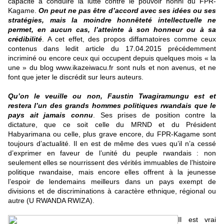
capacité à conduire la lutte contre le pouvoir honni du FPR-
Kagame.
On peut ne pas être d’accord avec ses idées ou ses
stratégies, mais la moindre honnêteté intellectuelle ne
permet, en aucun cas, l’atteinte à son honneur ou à sa
crédibilité
. A cet effet, des propos diffamatoires comme ceux
contenus dans ledit article du 17.04.2015 précédemment
incriminé ou encore ceux qui occupent depuis quelques mois « la
une » du blog
www.ikazeiwacu.fr
sont nuls et non avenus, et ne
font que jeter le discrédit sur leurs auteurs.
Qu’on le veuille ou non, Faustin Twagiramungu est et
restera l’un des grands hommes politiques rwandais que le
pays ait jamais connu
. Ses prises de position contre la
dictature, que ce soit celle du MRND et du Président
Habyarimana ou celle, plus grave encore, du FPR-Kagame sont
toujours d’actualité. Il en est de même des vues qu’il n’a cessé
d’exprimer en faveur de l’unité du peuple rwandais : non
seulement elles se nourrissent des vérités immuables de l’histoire
politique rwandaise, mais encore elles offrent à la jeunesse
l’espoir de lendemains meilleurs dans un pays exempt de
divisions et de discriminations à caractère ethnique, régional ou
autre (U RWANDA RWIZA).
Il est vrai