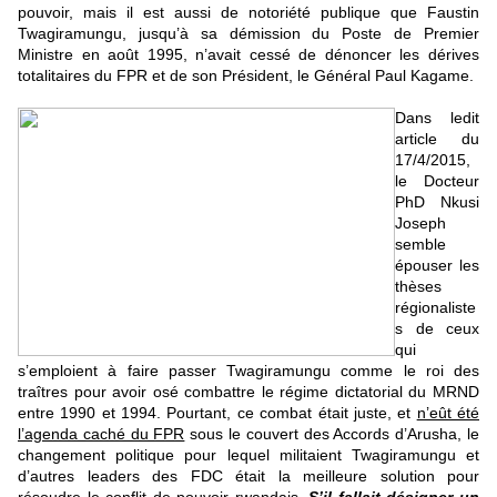
pouvoir, mais il est aussi de notoriété publique que Faustin
Twagiramungu, jusqu’à sa démission du Poste de Premier
Ministre en août 1995, n’avait cessé de dénoncer les dérives
totalitaires du FPR et de son Président, le Général Paul Kagame.
Dans ledit
article du
17/4/2015,
le Docteur
PhD Nkusi
Joseph
semble
épouser les
thèses
régionaliste
s de ceux
qui
s’emploient à faire passer Twagiramungu comme le roi des
traîtres pour avoir osé combattre le régime dictatorial du MRND
entre 1990 et 1994. Pourtant, ce combat était juste, et
n’eût été
l’agenda caché du FPR
sous le couvert des Accords d’Arusha, le
changement politique pour lequel militaient Twagiramungu et
d’autres leaders des FDC était la meilleure solution pour
résoudre le conflit de pouvoir rwandais.
S’il fallait désigner un