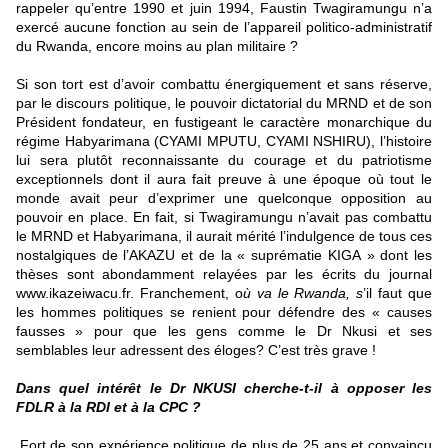
rappeler qu’entre 1990 et juin 1994, Faustin Twagiramungu n’a
exercé aucune fonction au sein de l’appareil politico-administratif
du Rwanda, encore moins au plan militaire ?
Si son tort est d’avoir combattu énergiquement et sans réserve,
par le discours politique, le pouvoir dictatorial du MRND et de son
Président fondateur, en fustigeant le caractère monarchique du
régime Habyarimana (CYAMI MPUTU, CYAMI NSHIRU), l’histoire
lui sera plutôt reconnaissante du courage et du patriotisme
exceptionnels dont il aura fait preuve à une époque où tout le
monde avait peur d’exprimer une quelconque opposition au
pouvoir en place. En fait, si Twagiramungu n’avait pas combattu
le MRND et Habyarimana, il aurait mérité l’indulgence de tous ces
nostalgiques de l’AKAZU et de la « suprématie KIGA » dont les
thèses sont abondamment relayées par les écrits du journal
www.ikazeiwacu.fr
. Franchement, o
ù va le Rwanda, s
’il faut que
les hommes politiques se renient pour défendre des « causes
fausses » pour que les gens comme le Dr Nkusi et ses
semblables leur adressent des éloges? C’est très grave !
Dans quel intérêt le Dr NKUSI cherche-t-il à opposer les
FDLR
à
la RDI
et à
la CPC ?
Fort de son expérience politique de plus de 25 ans et convaincu