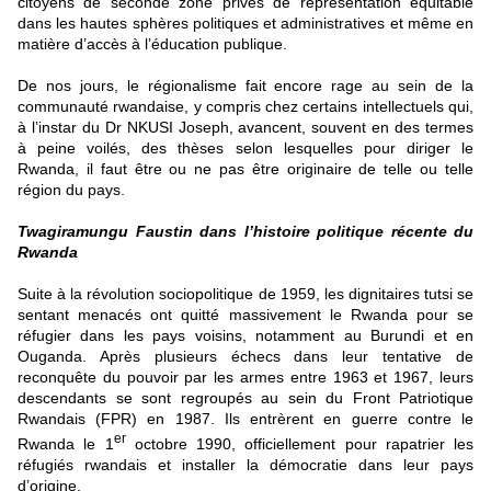
citoyens de seconde zone privés de représentation équitable
dans les hautes sphères politiques et administratives et même en
matière d’accès à l’éducation publique.
De nos jours, le régionalisme fait encore rage au sein de la
communauté rwandaise, y compris chez certains intellectuels qui,
à l’instar du Dr NKUSI Joseph, avancent, souvent en des termes
à peine voilés, des thèses selon lesquelles pour diriger le
Rwanda, il faut être ou ne pas être originaire de telle ou telle
région du pays.
Twagiramungu Faustin dans l’histoire politique récente du
Rwanda
Suite à la révolution sociopolitique de 1959, les dignitaires tutsi se
sentant menacés ont quitté massivement le Rwanda pour se
réfugier dans les pays voisins, notamment au Burundi et en
Ouganda. Après plusieurs échecs dans leur tentative de
reconquête du pouvoir par les armes entre 1963 et 1967, leurs
descendants se sont regroupés au sein du Front Patriotique
Rwandais (FPR) en 1987. Ils entrèrent en guerre contre le
er
Rwanda le 1
octobre 1990, officiellement pour rapatrier les
réfugiés rwandais et installer la démocratie dans leur pays
d’origine.