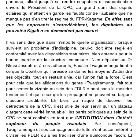
panneau, allant jusqu’à se rendre coupables d’insubordination
envers le Président de la CPC, au grand dam des esprits
éclairés qui mettent en garde les fautifs contre l’aubaine que ne
manque pas d’en tirer le régime du FPR-Kagame.
En effet, tant
que les opposants s’entredéchirent, les dignitaires au
pouvoir à Kigali n’en demandent pas mieux!
Il va sans dire que dans n’importe quelle organisation, lorsque
survient un problème d’indiscipline, celui-ci doit être réglé en
conformité avec les dispositions statutaires, bien entendu pour la
bonne marche de la structure commune. N’en déplaise au Dr
Nkusi Joseph et à ses adhérents, Faustin Twagiramungu tient à
ce que la Coalition qu’il préside se donne les moyens d’atteindre
ses objectifs, tout en restant unie, car
l’union fait la force
. C’est
pour cela que les allégations du genre «Twagiramungu fait tout
pour semer la zizanie au sein des FDLR » sont sans le moindre
fondement et que ceux qui les propagent ne peuvent se targuer
d’aucune crédibilité. Eh bien, au risque de décevoir les
détracteurs de la CPC, il est utile de leur servir sur un plateau
d’argent cette vérité immuable : les partis politiques au sein de la
CPC se sont coalisés en tant que
INSTITUTION dans l’intérêt
supérieur du peuple rwandais
. Par conséquent,
Twagiramungu et ses compagnons de lutte n’ont aucun intérêt à
diviser les FDLR ou à les fragiliser d’une quelconque façon. Et