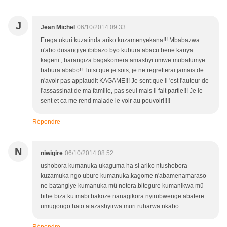
J
Jean Michel
06/10/2014 09:33
Erega ukuri kuzatinda ariko kuzamenyekana!!! Mbabazwa
n'abo dusangiye ibibazo byo kubura abacu bene kariya
kageni , barangiza bagakomera amashyi umwe mubatumye
babura ababo!! Tutsi que je sois, je ne regretterai jamais de
n'avoir pas applaudit KAGAME!!! Je sent que il 'est l'auteur de
l'assassinat de ma famille, pas seul mais il fait partie!!! Je le
sent et ca me rend malade le voir au pouvoir!!!!!
Répondre
N
niwigire
06/10/2014 08:52
ushobora kumanuka ukaguma ha si ariko ntushobora
kuzamuka ngo ubure kumanuka.kagome n'abamenamaraso
ne batangiye kumanuka mû notera.bitegure kumanikwa mû
bihe biza ku mabi bakoze nanagikora.nyirubwenge abatere
umugongo hato atazashyirwa muri ruharwa nkabo