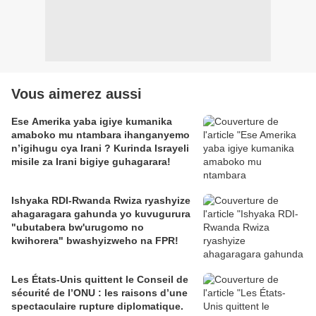
Vous aimerez aussi
Ese Amerika yaba igiye kumanika
amaboko mu ntambara ihanganyemo
n’igihugu cya Irani ? Kurinda Israyeli
misile za Irani bigiye guhagarara!
Ishyaka RDI-Rwanda Rwiza ryashyize
ahagaragara gahunda yo kuvugurura
"ubutabera bw'urugomo no
kwihorera" bwashyizweho na FPR!
Les États-Unis quittent le Conseil de
sécurité de l’ONU : les raisons d’une
spectaculaire rupture diplomatique.