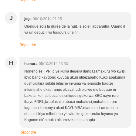
Répondre
J
jdgc
06/10/2014 01:25
Quelque sois la durée de la nuit, le soleil apparaitra. Quand il
ya un début, il ya toujours une fin.
Répondre
H
humura
05/10/2014 23:53
Noneho se FPR igiye kujya itegeka itangazamakuru ryo kw'isi
ibyo bandika?donc kuvuga ukuri ntibizabaho Kuko abakunda
gushyigikira sekibi bihishe inyuma ya jenoside bagize
inkangisho ukagirango abayahudi biciwe mu budage ni
bake.ariko ntibibuza les critiques gukorwa.BBC nayo rero
ibaye FDRL,twapfushije abacu mubatutsi,mubahutu rero
tugomba kumenya ukuri.KAYUMBA ntamututsi umurusha
ubututsi,iriya mihobobo yibwira ko gukururuka inyuma ya
Kagome nk'ibihuka nikomeze ite ibitabapfu.
Répondre