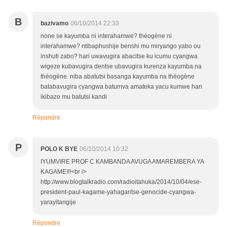
B
bazivamo
06/10/2014 22:33
none se kayumba ni interahamwe? théogène ni
interahamwe? ntibaphushije benshi mu miryango yabo ou
inshuti zabo? hari uwavugira abacitse ku icumu cyangwa
wigeze kubavugira dentse ubavugira kurenza kayumba na
théogène. niba abatutsi basanga kayumba na théogène
batabavugira cyangwa batumva amateka yacu kumwe hari
ikibazo mu batutsi kandi
Répondre
P
POLO K BYE
06/10/2014 10:32
IYUMVIRE PROF C KAMBANDA AVUGA AMAREMBERA YA
KAGAME!!!<br />
http://www.blogtalkradio.com/radioitahuka/2014/10/04/ese-
president-paul-kagame-yahagaritse-genocide-cyangwa-
yarayitangije
Répondre