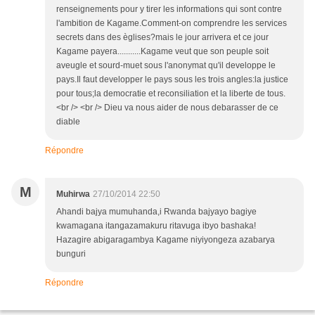
renseignements pour y tirer les informations qui sont contre
l'ambition de Kagame.Comment-on comprendre les services
secrets dans des èglises?mais le jour arrivera et ce jour
Kagame payera...........Kagame veut que son peuple soit
aveugle et sourd-muet sous l'anonymat qu'il developpe le
pays.Il faut developper le pays sous les trois angles:la justice
pour tous;la democratie et reconsiliation et la liberte de tous.
<br /> <br /> Dieu va nous aider de nous debarasser de ce
diable
Répondre
M
Muhirwa
27/10/2014 22:50
Ahandi bajya mumuhanda,i Rwanda bajyayo bagiye
kwamagana itangazamakuru ritavuga ibyo bashaka!
Hazagire abigaragambya Kagame niyiyongeza azabarya
bunguri
Répondre