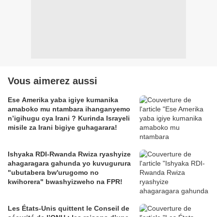
Vous aimerez aussi
Ese Amerika yaba igiye kumanika
amaboko mu ntambara ihanganyemo
n’igihugu cya Irani ? Kurinda Israyeli
misile za Irani bigiye guhagarara!
Ishyaka RDI-Rwanda Rwiza ryashyize
ahagaragara gahunda yo kuvugurura
"ubutabera bw'urugomo no
kwihorera" bwashyizweho na FPR!
Les États-Unis quittent le Conseil de