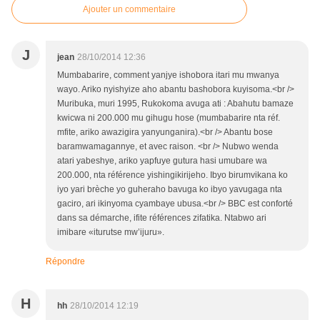
Ajouter un commentaire
J
jean
28/10/2014 12:36
Mumbabarire, comment yanjye ishobora itari mu mwanya
wayo. Ariko nyishyize aho abantu bashobora kuyisoma.<br />
Muribuka, muri 1995, Rukokoma avuga ati : Abahutu bamaze
kwicwa ni 200.000 mu gihugu hose (mumbabarire nta réf.
mfite, ariko awazigira yanyunganira).<br /> Abantu bose
baramwamagannye, et avec raison. <br /> Nubwo wenda
atari yabeshye, ariko yapfuye gutura hasi umubare wa
200.000, nta référence yishingikirijeho. Ibyo birumvikana ko
iyo yari brèche yo guheraho bavuga ko ibyo yavugaga nta
gaciro, ari ikinyoma cyambaye ubusa.<br /> BBC est conforté
dans sa démarche, ifite références zifatika. Ntabwo ari
imibare «iturutse mw’ijuru».
Répondre
H
hh
28/10/2014 12:19