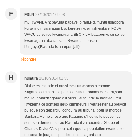
F
FDLR
28/10/2014 09:08
mu RWANDA ntibavuga,babaye ibiragi.Nta muntu ushobora
kujya mu myigaragambyo keretse iyo ari ishyigikiye ROSA
WACU cg se iyo kwamagana BBC FILM batabonye cg se iyo
kwamagana.abafransa. u Rwanda ni prison
ifunguye(Rwanda is an open jail)
Répondre
H
humura
28/10/2014 01:53
Blaise est malade et aussi c'est un assassin comme
Kagame.comment il a pu assassiner Thomas Sankara,som
meilleur ami?Kagame est aussi l'auteur de la mort de Fred
Rwigema.ce sont les deux crimineurs.Il veut rester au pouvoit
puisque son dèpart lui conduira au tribunal pour la mort de
Sankara.Meme chose que Kagame s'il quitte le pouvoir ce
sera son dernier jour au Rwanda,il va rejoindre Gbabo et
Charles Taylor.C'est pour cela que La population rwandaise
est sous le joug des policiers et des agents de