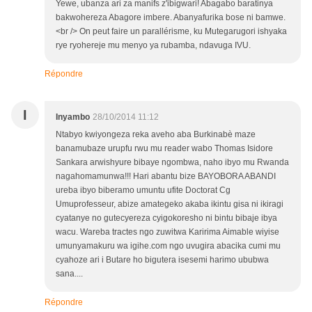
Yewe, ubanza ari za manifs z'ibigwari! Abagabo baratinya
bakwohereza Abagore imbere. Abanyafurika bose ni bamwe.
<br /> On peut faire un parallérisme, ku Mutegarugori ishyaka
rye ryohereje mu menyo ya rubamba, ndavuga IVU.
Répondre
I
Inyambo
28/10/2014 11:12
Ntabyo kwiyongeza reka aveho aba Burkinabè maze
banamubaze urupfu rwu mu reader wabo Thomas Isidore
Sankara arwishyure bibaye ngombwa, naho ibyo mu Rwanda
nagahomamunwa!!! Hari abantu bize BAYOBORA ABANDI
ureba ibyo biberamo umuntu ufite Doctorat Cg
Umuprofesseur, abize amategeko akaba ikintu gisa ni ikiragi
cyatanye no gutecyereza cyigokoresho ni bintu bibaje ibya
wacu. Wareba tractes ngo zuwitwa Karirima Aimable wiyise
umunyamakuru wa igihe.com ngo uvugira abacika cumi mu
cyahoze ari i Butare ho bigutera isesemi harimo ububwa
sana....
Répondre