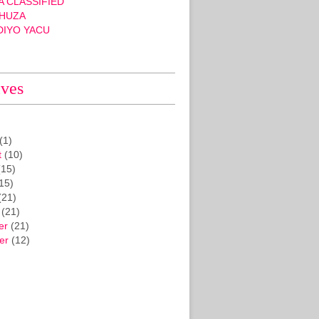
 CLASSIFIED
HUZA
DIYO YACU
ives
(1)
t
(10)
15)
15)
(21)
(21)
er
(21)
er
(12)