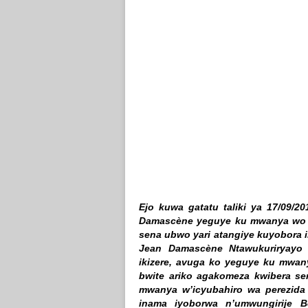
Ejo kuwa gatatu taliki ya 17/09/2
Damascène yeguye ku mwanya wo k
sena ubwo yari atangiye kuyobora i
Jean Damascène Ntawukuriryayo 
ikizere, avuga ko yeguye ku mwan
bwite ariko agakomeza kwibera se
mwanya w’icyubahiro wa perezida
inama iyoborwa n’umwungirije 