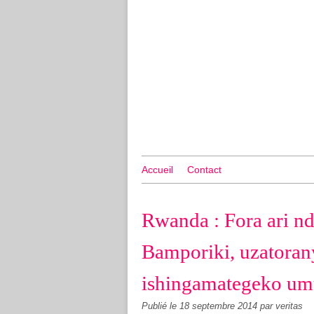
Accueil
Contact
Rwanda : Fora ari n
Bamporiki, uzatoran
ishingamategeko um
Publié le
18 septembre 2014
par veritas