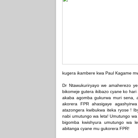
kugera ikambere kwa Paul Kagame mw
Dr Ntawukuriryayo we amaherezo y
bikomeje gutera ikibazo cyane ko h
akaba agomba gukurwa muri sena, 
akorera FPR ahasigaye agashyirwa
atazongera kwibukwa iteka ryose ! Ib
nabi umutungo wa leta! Umutungo wa N
bigomba kwishyura umutungo wa le
abitanga cyane mu gukorera FPR!