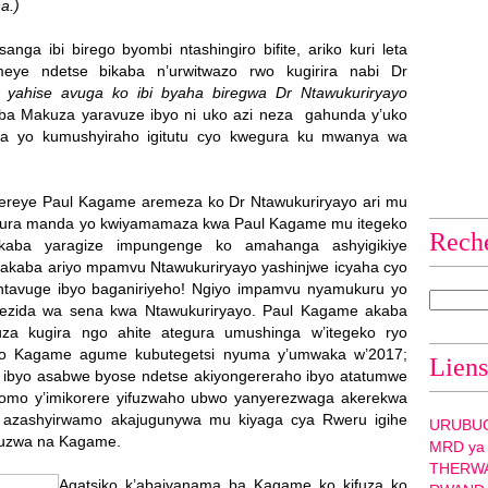
a.)
nga ibi birego byombi ntashingiro bifite, ariko kuri leta
omeye ndetse bikaba n’urwitwazo rwo kugirira nabi Dr
yahise avuga ko ibi byaha biregwa Dr Ntawukuriryayo
a Makuza yaravuze ibyo ni uko azi neza gahunda y’uko
ma yo kumushyiraho igitutu cyo kwegura ku mwanya wa
ereye Paul Kagame aremeza ko Dr Ntawukuriryayo ari mu
ndura manda yo kwiyamamaza kwa Paul Kagame mu itegeko
Rech
kaba yaragize impungenge ko amahanga ashyigikiye
 akaba ariyo mpamvu Ntawukuriryayo yashinjwe icyaha cyo
avuge ibyo baganiriyeho! Ngiyo impamvu nyamukuru yo
rezida wa sena kwa Ntawukuriryayo. Paul Kagame akaba
a kugira ngo ahite ategura umushinga w’itegeko ryo
ngo Kagame agume kubutegetsi nyuma y’umwaka w’2017;
Liens
 ibyo asabwe byose ndetse akiyongereraho ibyo atatumwe
omo y’imikorere yifuzwaho ubwo yanyerezwaga akerekwa
 azashyirwamo akajugunywa mu kiyaga cya Rweru igihe
URUBU
ifuzwa na Kagame.
MRD ya
THERW
Agatsiko k’abajyanama ba Kagame ko kifuza ko