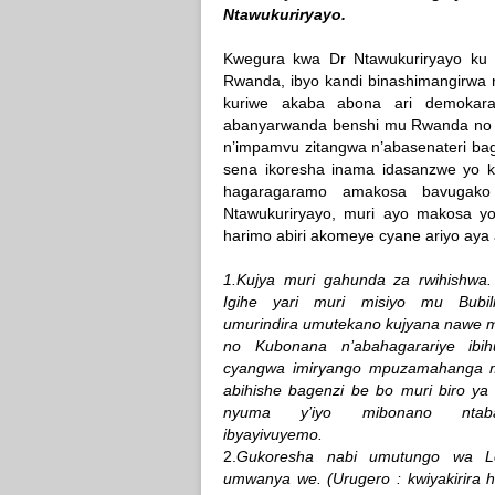
Ntawukuriryayo.
Kwegura kwa Dr Ntawukuriryayo ku
Rwanda, ibyo kandi binashimangirwa
kuriwe akaba abona ari demokaras
abanyarwanda benshi mu Rwanda no h
n’impamvu zitangwa n’abasenateri bag
sena ikoresha inama idasanzwe yo k
hagaragaramo amakosa bavugak
Ntawukuriryayo, muri ayo makosa yo
harimo abiri akomeye cyane ariyo aya a
1.Kujya muri gahunda za rwihishwa.
Igihe yari muri misiyo mu Bubilig
umurindira umutekano kujyana nawe 
no Kubonana n’abahagarariye ibi
cyangwa imiryango mpuzamahanga
abihishe bagenzi be bo muri biro ya
nyuma y’iyo mibonano ntabag
ibyayivuyemo.
2.
Gukoresha nabi umutungo wa Le
umwanya we. (Urugero : kwiyakirira 