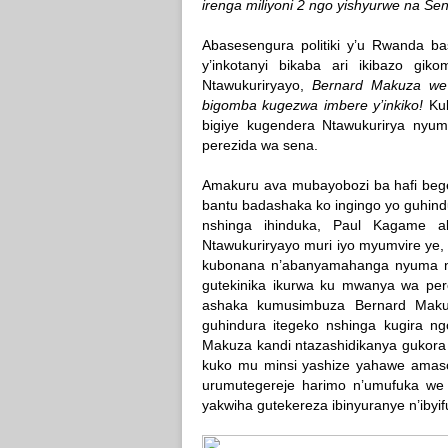
irenga miliyoni 2 ngo yishyurwe na Sen
Abasesengura politiki y’u Rwanda basa
y’inkotanyi bikaba ari ikibazo gik
Ntawukuriryayo,
Bernard Makuza we 
bigomba kugezwa imbere y’inkiko!
Kub
bigiye kugendera Ntawukurirya nyu
perezida wa sena.
Amakuru ava mubayobozi ba hafi beg
bantu badashaka ko ingingo yo guhi
nshinga ihinduka, Paul Kagame a
Ntawukuriryayo muri iyo myumvire ye,
kubonana n’abanyamahanga nyuma nt
gutekinika ikurwa ku mwanya wa pe
ashaka kumusimbuza Bernard Makuz
guhindura itegeko nshinga kugira 
Makuza kandi ntazashidikanya gukora
kuko mu minsi yashize yahawe amas
urumutegereje harimo n’umufuka we
yakwiha gutekereza ibinyuranye n’iby