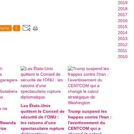
2019
2018
2017
2016
2015
epost
0
2014
2013
2012
2011
2010
Les États-Unis
quittent le Conseil de
Trump suspend les
sécurité de l’ONU :
frappes contre l'Iran :
-Rwanda
les raisons d’une
l'avertissement du
ize
spectaculaire rupture
CENTCOM qui a