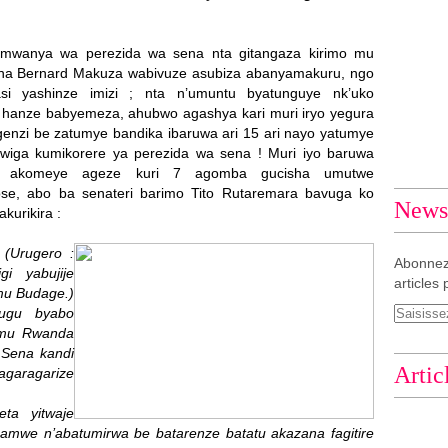
 mwanya wa perezida wa sena nta gitangaza kirimo mu
 na Bernard Makuza wabivuze asubiza abanyamakuru, ngo
i yashinze imizi ; nta n’umuntu byatunguye nk’uko
anze babyemeza, ahubwo agashya kari muri iryo yegura
enzi be zatumye bandika ibaruwa ari 15 ari nayo yatumye
wiga kumikorere ya perezida wa sena ! Muri iyo baruwa
o akomeye ageze kuri 7 agomba gucisha umutwe
se, abo ba senateri barimo Tito Rutaremara bavuga ko
Newsl
kurikira :
 (Urugero :
Abonnez
i yabujije
articles 
mu Budage.)
hugu byabo
 mu Rwanda
 Sena kandi
Artic
aragarize
ta yitwaje
hamwe n’abatumirwa be batarenze batatu akazana fagitire