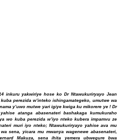
014 inkuru yakwiriye hose ko Dr Ntawukuriryayo Jean
uba perezida w’inteko ishingamategeko, umutwe wa
nama y’uwo mutwe yari igiye kwiga ku mikorere ye ! Dr
yahise atanga abasenateri bashakaga kumukuraho
ya wo kuba perezida w’iyo nteko kubera impamvu ze
nateri muri iyo nteko; Ntawukuriryayo yahise ava mu
 wa sena, yicara mu mwanya wagenewe abasenateri,
Bernard Makuza, sena ihita yemera ubwegure bwa