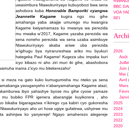
RWANDA
uwasimbura Ntawukuriryayo kubuyobozi bwa sena
BBC GA
ashobora kuba
Honorable Bamporiki cyangwa
VOA YA
Jeannette Kagame
kugira ngo mu gihe
RFI
amahanga yaba akajije umurego mu kwangira
Kagame kwiyamamaza ku mwanya wa perezida
mu mwaka w’2017, Kagame yazaba perezida wa
Arch
sena noneho perezida wa sena uzaba asimbuye
Ntawukuriryayo akaba ariwe uba perezida
w’igihugu bya nyirarureshwa ariko mu byukuri
2026
hategeka Paul Kagame! Kugeza ubu impaka kuri
Août
icyo kibazo ni aho ziri muri iki gihe, abashobora
Juille
amuha inama z’icyo mu bitekerezaho!
Juin
(
Mai
(
e si meza na gato kuko kumugumisha mu nteko ya sena
Avril
ari amabanga yavuganyeho n’abanyamahanga Kagame atazi,
Mars
akamburwa ibyo yahashye byose mu gihe cyose yamaze
Févri
 mu bubiko FPR igenera abarangije kuyikorera , aho
Janvi
yo bikaba bigaragazwa n’ikirego cya kabiri cyo gukoresha
2025
tawukuriryayo aho uri hose ugiye gufatirwa, ushyirwe mu
2024
ta ashinjwa ko yanyereje! Ngayo amaherezo ategereje
2023
2022
2020