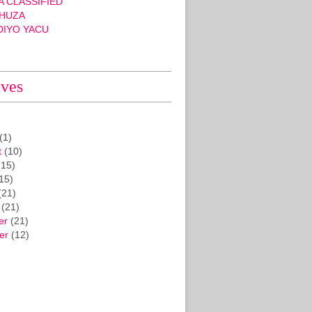
 CLASSIFIED
HUZA
DIYO YACU
ives
(1)
t
(10)
15)
15)
(21)
(21)
er
(21)
er
(12)