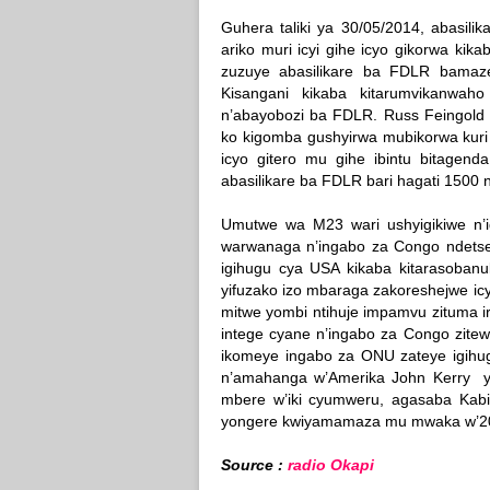
Guhera taliki ya 30/05/2014, abasil
ariko muri icyi gihe icyo gikorwa ki
zuzuye abasilikare ba FDLR bamaze 
Kisangani kikaba kitarumvikanwah
n’abayobozi ba FDLR. Russ Feingold a
ko kigomba gushyirwa mubikorwa kuri
icyo gitero mu gihe ibintu bitagen
abasilikare ba FDLR bari hagati 1500 n
Umutwe wa M23 wari ushyigikiwe n’
warwanaga n’ingabo za Congo ndets
igihugu cya USA kikaba kitarasoban
yifuzako izo mbaraga zakoreshejwe ic
mitwe yombi ntihuje impamvu zituma i
intege cyane n’ingabo za Congo zite
ikomeye ingabo za ONU zateye igi
n’amahanga w’Amerika John Kerry y
mbere w’iki cyumweru, agasaba Kabi
yongere kwiyamamaza mu mwaka w’2
Source :
radio Okapi