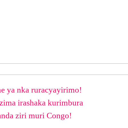
 ya nka ruracyayirimo!
izima irashaka kurimbura
nda ziri muri Congo!