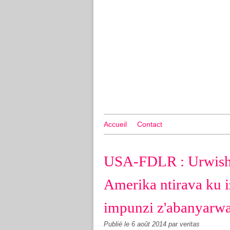
Accueil
Contact
USA-FDLR : Urwishe
Amerika ntirava ku 
impunzi z'abanyarwa
Publié le
6 août 2014
par veritas