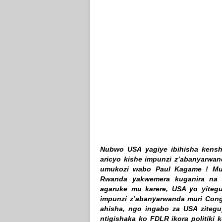
Nubwo USA yagiye ibihisha kenshi
aricyo kishe impunzi z’abanyarw
umukozi wabo Paul Kagame ! Mu 
Rwanda yakwemera kuganira na 
agaruke mu karere, USA yo yite
impunzi z’abanyarwanda muri Cong
ahisha, ngo ingabo za USA zitegu
ntigishaka ko FDLR ikora politiki