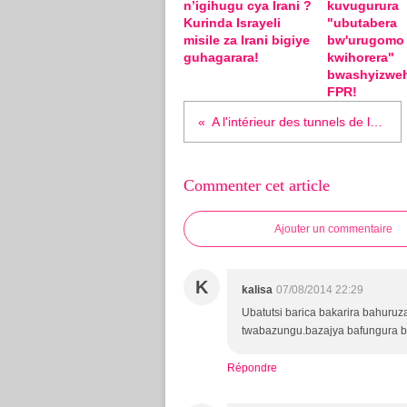
n’igihugu cya Irani ?
kuvugurura
Kurinda Israyeli
"ubutabera
misile za Irani bigiye
bw'urugomo
guhagarara!
kwihorera"
bwashyizwe
FPR!
A l'intérieur des tunnels de la terreur Israel Gaza
Commenter cet article
Ajouter un commentaire
K
kalisa
07/08/2014 22:29
Ubatutsi barica bakarira bahuruz
twabazungu.bazajya bafungura b
Répondre