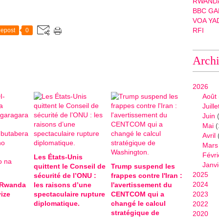
RWANDA
BBC GA
VOA YA
RFI
epost
0
Arch
2026
Août
Juille
Juin
(
Mai
(
Avril
Mars
Févri
Les États-Unis
Janvi
quittent le Conseil de
Trump suspend les
2025
sécurité de l’ONU :
frappes contre l'Iran :
2024
-Rwanda
les raisons d’une
l'avertissement du
ize
spectaculaire rupture
CENTCOM qui a
2023
diplomatique.
changé le calcul
2022
stratégique de
2020