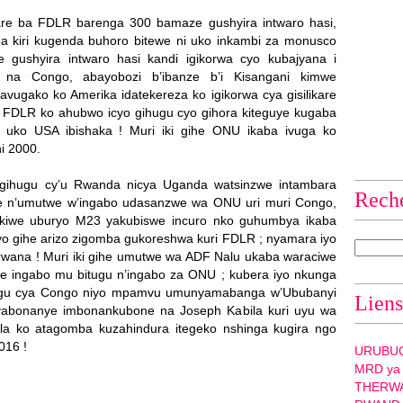
ikare ba FDLR barenga 300 bamaze gushyira intwaro hasi,
kaba kiri kugenda buhoro bitewe ni uko inkambi za monusco
gushyira intwaro hasi kandi igikorwa cyo kubajyana i
o na Congo, abayobozi b’ibanze b’i Kisangani kimwe
vugako ko Amerika idatekereza ko igikorwa cya gisilikare
 FDLR ko ahubwo icyo gihugu cyo gihora kiteguye kugaba
da uko USA ibishaka ! Muri iki gihe ONU ikaba ivuga ko
i 2000.
igihugu cy’u Rwanda nicya Uganda watsinzwe intambara
Rech
e n’umutwe w’ingabo udasanzwe wa ONU uri muri Congo,
ukiwe uburyo M23 yakubiswe incuro nko guhumbya ikaba
yo gihe arizo zigomba gukoreshwa kuri FDLR ; nyamara iyo
rwana ! Muri iki gihe umutwe wa ADF Nalu ukaba waraciwe
we ingabo mu bitugu n’ingabo za ONU ; kubera iyo nkunga
hugu cya Congo niyo mpamvu umunyamabanga w’Ububanyi
Liens
abonanye imbonankubone na Joseph Kabila kuri uyu wa
la ko atagomba kuzahindura itegeko nshinga kugira ngo
016 !
URUBU
MRD ya
THERW