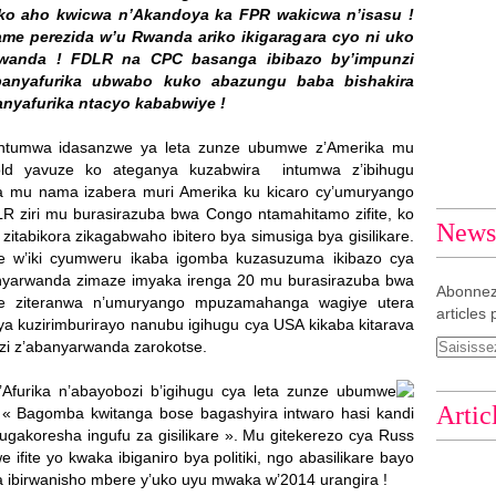
o aho kwicwa n’Akandoya ka FPR wakicwa n’isasu !
me perezida w’u Rwanda ariko ikigaragara cyo ni uko
wanda ! FDLR na CPC basanga ibibazo by’impunzi
banyafurika ubwabo kuko abazungu baba bishakira
nyafurika ntacyo kababwiye !
4, intumwa idasanzwe ya leta zunze ubumwe z’Amerika mu
gold yavuze ko ateganya kuzabwira intumwa z’ibihugu
nira mu nama izabera muri Amerika ku kicaro cy’umuryango
 ziri mu burasirazuba bwa Congo ntamahitamo zifite, ko
Newsl
itabikora zikagabwaho ibitero bya simusiga bya gisilikare.
e w’iki cyumweru ikaba igomba kuzasuzuma ikibazo cya
nyarwanda zimaze imyaka irenga 20 mu burasirazuba bwa
Abonnez
ye ziteranwa n’umuryango mpuzamahanga wagiye utera
articles 
ya kuzirimburirayo nanubu igihugu cya USA kikaba kitarava
i z’abanyarwanda zarokotse.
Afurika n’abayobozi b’igihugu cya leta zunze ubumwe
Artic
: « Bagomba kwitanga bose bagashyira intwaro hasi kandi
ugakoresha ingufu za gisilikare ». Mu gitekerezo cya Russ
ite yo kwaka ibiganiro bya politiki, ngo abasilikare bayo
 ibirwanisho mbere y’uko uyu mwaka w’2014 urangira !