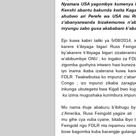
Nyamara USA yagombye kumenya k
Kenshi abantu bakunda kwita Kaga
ahubwo ari Perefe wa USA mu R
z’abanyarwanda bizakemurwa n’a
inyungu zabo gusa akababaro k’aba
Ejo kuwa kabiri taliki ya 5/08/201
karere k’ibiyaga bigari Russ Fein
by’akarere k’ibiyaga bigari zizatera
w’abibumbye ONU ; ko ingabo za FDLR
zigomba gushyira intwaro hasi kuneza z
iyo inama ikaba izaterana kuwa kan
FDLR. Twakwibutsa ko impunzi z’aba
Congo ; izo mpunzi zikaba zaragi
inkunga ubutegetsi bwa Kigali bwo kuj
ku izima mugushaka kurimbura impunz
Mu nama ihuje abakuru b’ibihugu by’
z’Amerika, Russ Feingold yagize ati 
mu gihe cya vuba cyane, bitaba ibyo t
Feingold ngo FDLR nta mpamvu nimwe if
bose bagomba kuba barangije gutanga