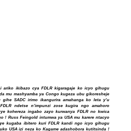
 ariko ikibazo cya FDLR kigaragaje ko icyo gihugu
anda mu mashyamba ya Congo kugeza ubu gikoresheje
gihe SADC irimo ikangurira amahanga ko leta y’u
FDLR ndetse n’impunzi zose kugira ngo amahoro
guye kohereza ingabo zayo kurwanya FDLR no kwica
o ! Russ Feingold intumwa ya USA mu karere ntacyo
ye kugaba ibitero kuri FDLR kandi ngo icyo gihugu
 kuko USA izi neza ko Kagame adashobora kutitsinda !