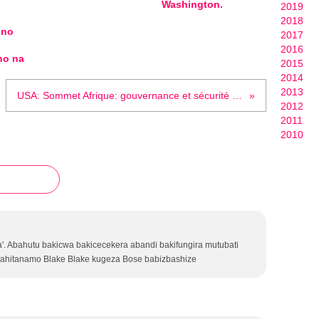
Washington.
2019
2018
 no
2017
2016
ho na
2015
2014
2013
USA: Sommet Afrique: gouvernance et sécurité au menu de la dernière journée
2012
2011
2010
a'. Abahutu bakicwa bakicecekera abandi bakifungira mutubati
ahitanamo Blake Blake kugeza Bose babizbashize