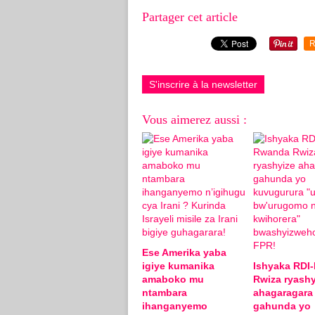
Partager cet article
R
S'inscrire à la newsletter
Vous aimerez aussi :
Ese Amerika yaba
igiye kumanika
Ishyaka RDI
amaboko mu
Rwiza ryashy
ntambara
ahagaragara
ihanganyemo
gahunda yo