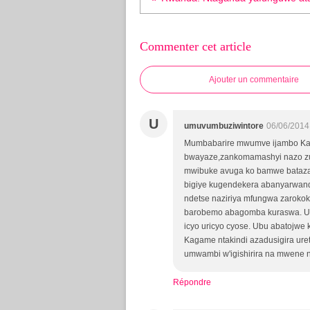
Commenter cet article
Ajouter un commentaire
U
umuvumbuziwintore
06/06/2014
Mumbabarire mwumve ijambo Kag
bwayaze,zankomamashyi nazo zum
mwibuke avuga ko bamwe batazaj
bigiye kugendekera abanyarwand
ndetse naziriya mfungwa zarokok
barobemo abagomba kuraswa. Ubu
icyo uricyo cyose. Ubu abatojwe
Kagame ntakindi azadusigira ure
umwambi w'igishirira na mwene n
Répondre