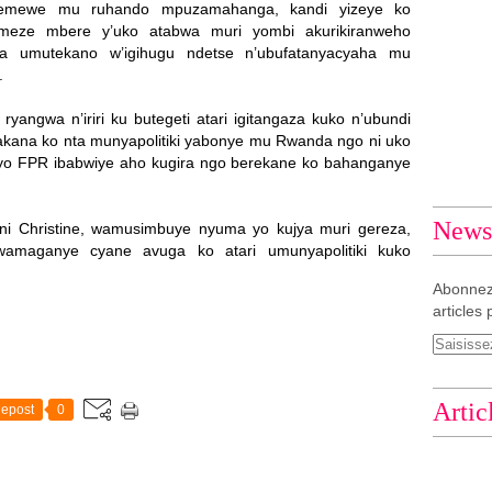
ryemewe mu ruhando mpuzamahanga, kandi yizeye ko
imeze mbere y’uko atabwa muri yombi akurikiranweho
a umutekano w’igihugu ndetse n’ubufatanyacyaha mu
.
yangwa n’iriri ku butegeti atari igitangaza kuko n’ubundi
ana ko nta munyapolitiki yabonye mu Rwanda ngo ni uko
byo FPR ibabwiye aho kugira ngo berekane ko bahanganye
Newsl
ni Christine, wamusimbuye nyuma yo kujya muri gereza,
amaganye cyane avuga ko atari umunyapolitiki kuko
Abonnez
articles 
Artic
epost
0