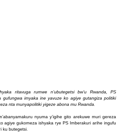
hyaka ritavuga rumwe n’ubutegetsi bw’u Rwanda, PS
 gufungwa imyaka ine yavuze ko agiye gutangiza politiki
eza nta munyapolitiki yigeze abona mu Rwanda.
n’abanyamakuru nyuma y’igihe gito arekuwe muri gereza
o agiye gukomeza ishyaka rye PS Imberakuri arihe ingufu
 ku butegetsi.