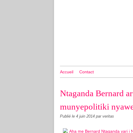
Accueil
Contact
Ntaganda Bernard a
munyepolitiki nyaw
Publié le
4 juin 2014
par veritas