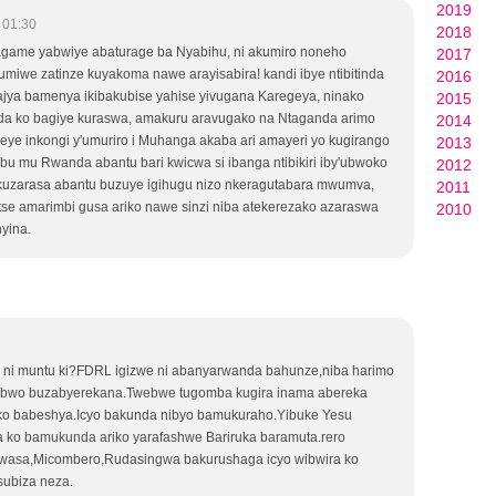
2019
 01:30
2018
ame yabwiye abaturage ba Nyabihu, ni akumiro noneho
2017
iwe zatinze kuyakoma nawe arayisabira! kandi ibye ntibitinda
2016
ya bamenya ikibakubise yahise yivugana Karegeya, ninako
2015
a ko bagiye kuraswa, amakuru aravugako na Ntaganda arimo
2014
eye inkongi y'umuriro i Muhanga akaba ari amayeri yo kugirango
2013
 mu Rwanda abantu bari kwicwa si ibanga ntibikiri iby'ubwoko
2012
 kuzarasa abantu buzuye igihugu nizo nkeragutabara mwumva,
2011
tse amarimbi gusa ariko nawe sinzi niba atekerezako azaraswa
2010
yina.
e ni muntu ki?FDRL igizwe ni abanyarwanda bahunze,niba harimo
nibwo buzabyerekana.Twebwe tugomba kugira inama abereka
o babeshya.Icyo bakunda nibyo bamukuraho.Yibuke Yesu
ko bamukunda ariko yarafashwe Bariruka baramuta.rero
mwasa,Micombero,Rudasingwa bakurushaga icyo wibwira ko
subiza neza.