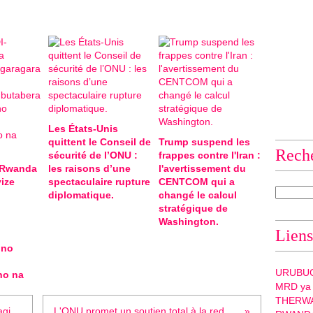
Les États-Unis
quittent le Conseil de
Trump suspend les
Rech
sécurité de l’ONU :
frappes contre l'Iran :
-Rwanda
les raisons d’une
l'avertissement du
ize
spectaculaire rupture
CENTCOM qui a
diplomatique.
changé le calcul
stratégique de
Washington.
Liens
 no
URUBU
ho na
MRD ya
THERW
Rwanda: Ntaganda yafunguwe atagishobora...
L'ONU promet un soutien total à la reddition des...