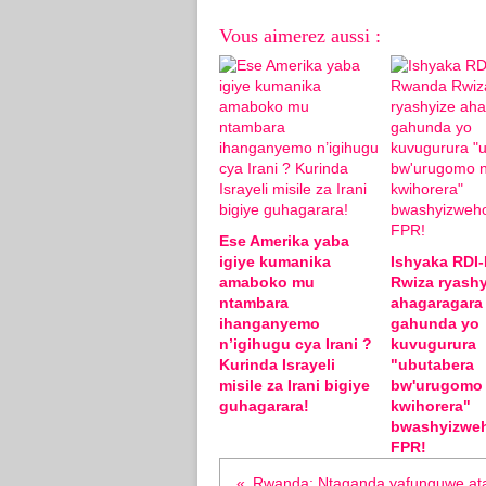
Vous aimerez aussi :
Ese Amerika yaba
igiye kumanika
Ishyaka RDI
amaboko mu
Rwiza ryashy
ntambara
ahagaragara
ihanganyemo
gahunda yo
n’igihugu cya Irani ?
kuvugurura
Kurinda Israyeli
"ubutabera
misile za Irani bigiye
bw'urugomo
guhagarara!
kwihorera"
bwashyizwe
FPR!