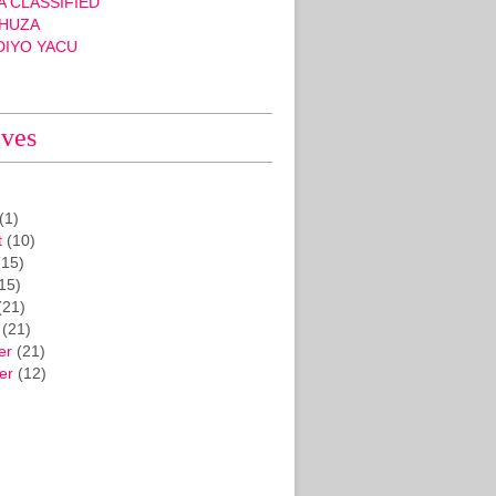
 CLASSIFIED
HUZA
DIYO YACU
ives
(1)
t
(10)
15)
15)
(21)
(21)
er
(21)
er
(12)