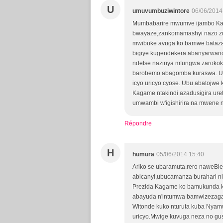
U
umuvumbuziwintore
06/06/2014
Mumbabarire mwumve ijambo Kag
bwayaze,zankomamashyi nazo zum
mwibuke avuga ko bamwe batazaj
bigiye kugendekera abanyarwand
ndetse naziriya mfungwa zarokok
barobemo abagomba kuraswa. Ubu
icyo uricyo cyose. Ubu abatojwe
Kagame ntakindi azadusigira ure
umwambi w'igishirira na mwene n
Répondre
H
humura
05/06/2014 15:40
Ariko se ubaramuta.rero naweBi
abicanyi,ubucamanza burahari 
Prezida Kagame ko bamukunda k
abayuda n'intumwa bamwizezaga 
Witonde kuko nturuta kuba Nya
uricyo.Mwige kuvuga neza no gu