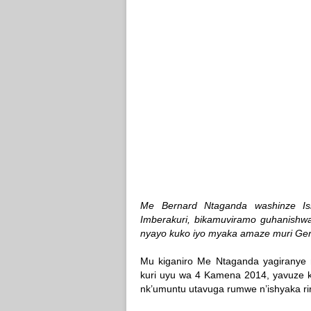
Me Bernard Ntaganda washinze Is
Imberakuri, bikamuviramo guhanishwa
nyayo kuko iyo myaka amaze muri Ger
Mu kiganiro Me Ntaganda yagiranye 
kuri uyu wa 4 Kamena 2014, yavuze k
nk’umuntu utavuga rumwe n’ishyaka riri