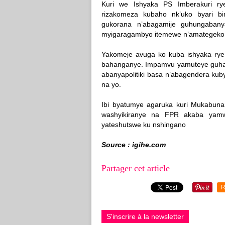
Kuri we Ishyaka PS Imberakuri 
rizakomeza kubaho nk’uko byari b
gukorana n’abagamije guhungabany
myigaragambyo itemewe n’amategeko
Yakomeje avuga ko kuba ishyaka rye r
bahanganye. Impamvu yamuteye guhak
abanyapolitiki basa n’abagendera ku
na yo.
Ibi byatumye agaruka kuri Mukabuna
washyikiranye na FPR akaba yamw
yateshutswe ku nshingano
Source : igihe.com
Partager cet article
R
S'inscrire à la newsletter