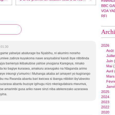
RWANDA
BBC GA
VOA YA
RFI
Arch
2026
 01:30
Août
ame yabwiye abaturage ba Nyabihu, ni akumiro noneho
Juille
iwe zatinze kuyakoma nawe arayisabira! kandi ibye ntibitinda
Juin
(
ya bamenya ikibakubise yahise yivugana Karegeya, ninako
Mai
(
a ko bagiye kuraswa, amakuru aravugako na Ntaganda arimo
Avril
eye inkongi y'umuriro i Muhanga akaba ari amayeri yo kugirango
Mars
 mu Rwanda abantu bari kwicwa si ibanga ntibikiri iby'ubwoko
Févri
 kuzarasa abantu buzuye igihugu nizo nkeragutabara mwumva,
Janvi
tse amarimbi gusa ariko nawe sinzi niba atekerezako azaraswa
2025
yina.
2024
2023
2022
2020