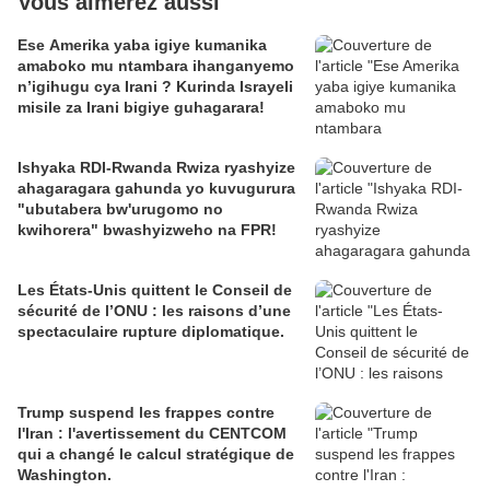
Vous aimerez aussi
Ese Amerika yaba igiye kumanika
amaboko mu ntambara ihanganyemo
n’igihugu cya Irani ? Kurinda Israyeli
misile za Irani bigiye guhagarara!
Ishyaka RDI-Rwanda Rwiza ryashyize
ahagaragara gahunda yo kuvugurura
"ubutabera bw'urugomo no
kwihorera" bwashyizweho na FPR!
Les États-Unis quittent le Conseil de
sécurité de l’ONU : les raisons d’une
spectaculaire rupture diplomatique.
Trump suspend les frappes contre
l'Iran : l'avertissement du CENTCOM
qui a changé le calcul stratégique de
Washington.