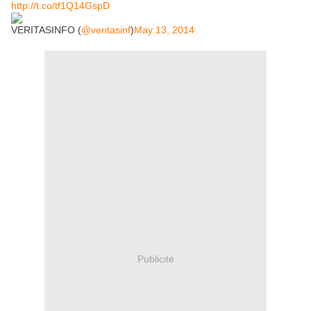
http://t.co/tf1Q14GspD
VERITASINFO (
@veritasinf
)
May 13, 2014
Publicité