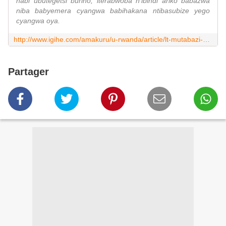
nabi ubutegetsi buriho, iterabwoba n'ibindi ariko babazwa
niba babyemera cyangwa babihakana ntibasubize yego
cyangwa oya.
http://www.igihe.com/amakuru/u-rwanda/article/lt-mutabazi-na-mugenzi-we-bagoye
Partager