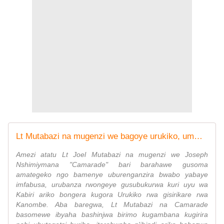
Lt Mutabazi na mugenzi we bagoye urukiko, umwe asohorwa igitaraganya
Amezi atatu Lt Joel Mutabazi na mugenzi we Joseph
Nshimiymana "Camarade" bari barahawe gusoma
amategeko ngo bamenye uburenganzira bwabo yabaye
imfabusa, urubanza rwongeye gusubukurwa kuri uyu wa
Kabiri ariko bongera kugora Urukiko rwa gisirikare rwa
Kanombe. Aba baregwa, Lt Mutabazi na Camarade
basomewe ibyaha bashinjwa birimo kugambana kugirira